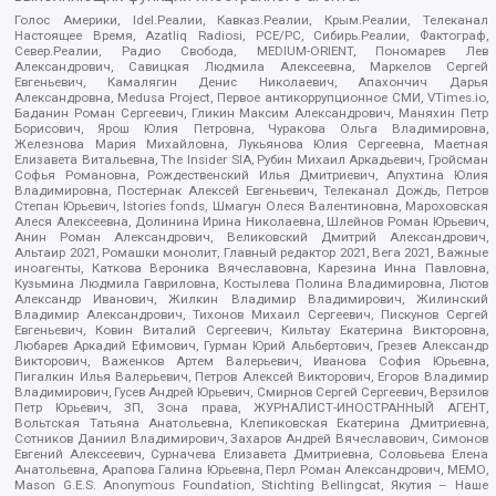
Голос Америки, Idel.Реалии, Кавказ.Реалии, Крым.Реалии, Телеканал
Настоящее Время, Azatliq Radiosi, PCE/PC, Сибирь.Реалии, Фактограф,
Север.Реалии, Радио Свобода, MEDIUM-ORIENT, Пономарев Лев
Александрович, Савицкая Людмила Алексеевна, Маркелов Сергей
Евгеньевич, Камалягин Денис Николаевич, Апахончич Дарья
Александровна, Medusa Project, Первое антикоррупционное СМИ, VTimes.io,
Баданин Роман Сергеевич, Гликин Максим Александрович, Маняхин Петр
Борисович, Ярош Юлия Петровна, Чуракова Ольга Владимировна,
Железнова Мария Михайловна, Лукьянова Юлия Сергеевна, Маетная
Елизавета Витальевна, The Insider SIA, Рубин Михаил Аркадьевич, Гройсман
Софья Романовна, Рождественский Илья Дмитриевич, Апухтина Юлия
Владимировна, Постернак Алексей Евгеньевич, Телеканал Дождь, Петров
Степан Юрьевич, Istories fonds, Шмагун Олеся Валентиновна, Мароховская
Алеся Алексеевна, Долинина Ирина Николаевна, Шлейнов Роман Юрьевич,
Анин Роман Александрович, Великовский Дмитрий Александрович,
Альтаир 2021, Ромашки монолит, Главный редактор 2021, Вега 2021, Важные
иноагенты, Каткова Вероника Вячеславовна, Карезина Инна Павловна,
Кузьмина Людмила Гавриловна, Костылева Полина Владимировна, Лютов
Александр Иванович, Жилкин Владимир Владимирович, Жилинский
Владимир Александрович, Тихонов Михаил Сергеевич, Пискунов Сергей
Евгеньевич, Ковин Виталий Сергеевич, Кильтау Екатерина Викторовна,
Любарев Аркадий Ефимович, Гурман Юрий Альбертович, Грезев Александр
Викторович, Важенков Артем Валерьевич, Иванова София Юрьевна,
Пигалкин Илья Валерьевич, Петров Алексей Викторович, Егоров Владимир
Владимирович, Гусев Андрей Юрьевич, Смирнов Сергей Сергеевич, Верзилов
Петр Юрьевич, ЗП, Зона права, ЖУРНАЛИСТ-ИНОСТРАННЫЙ АГЕНТ,
Вольтская Татьяна Анатольевна, Клепиковская Екатерина Дмитриевна,
Сотников Даниил Владимирович, Захаров Андрей Вячеславович, Симонов
Евгений Алексеевич, Сурначева Елизавета Дмитриевна, Соловьева Елена
Анатольевна, Арапова Галина Юрьевна, Перл Роман Александрович, МЕМО,
Mason G.E.S. Anonymous Foundation, Stichting Bellingcat, Якутия – Наше