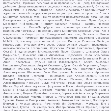
партнерства, Пермский региональный правозащитный центр, Гражданское
действие, Центр независимых социологических исследований, Сутяжник,
АКАДЕМИЯ ПО ПРАВАМ ЧЕЛОВЕКА, Частное учреждение в Калининграде по
административной поддержке реализации программ и проектов Совета
Министров северных стран, Центр развития некоммерческих организаций,
Гражданское содействие, Интернешнл-Р, Центр Защиты Прав Средств
Массовой Информации, Институт развития прессы - Сибирь, Частное
учреждение в Санкт-Петербурге по административной поддержке
реализации программ и проектов Совета Министров Северных Стран, Фонд
поддержки свободы прессы, Гражданский контроль, Человек и Закон,
Общественная комиссия по сохранению наследия академика Сахарова,
МЕМО. РУ, Институт региональной прессы, Институт Развития Свободы
Информации, Экозащита!-Женсовет, Общественный вердикт, Евразийская
антимонопольная ассоциация, Дзугкоева Регина Николаевна, Кривенко
Сергей Владимирович, Милославский Павел Юрьевич, Шнырова Ольга
Вадимовна, Чанышева Лилия Айратовна, Сидорович Ольга Борисовна,
Туровский Александр Алексеевич, Васильева Анастасия Евгеньевна, Ривина
Анна Валерьевна, Бурдина Юлия Владимировна, Бойко Анатолий
Николаевич, Пивоваров Андрей Сергеевич, Дугин Сергей Георгиевич, Аверин
Виталий Евгеньевич, Барахоев Магомед Бекханович, Шевченко Дмитрий
Александрович, Шарипков Олег Викторович, Мошель Ирина Ароновна,
Шведов Григорий Сергеевич, Пономарев Лев Александрович, Созаев
Валерий Валерьевич, Каргалицкий Борис Юльевич, Исакова Ирина
Александровна, Исламов Тимур Рифгатович, Романова Ольга Евгеньевна,
Щаров Сергей Алексадрович, Цирульников Борис Альбертович, Халидова
Марина Владимировна, Людевиг Марина Зариевна, Федотова Галина
Анатольевна, Паутов Юрий Анатольевич, Верховский Александр Маркович,
Пислакова-Паркер Марина Петровна, Кочеткова Татьяна Владимировна,
Чуркина Наталья Валерьевна, Акимова Татьяна Николаевна, Золотарева
Екатерина Александровна, Рачинский Ян Збигневич, Жемкова Елена
Борисовна, Гудков Лев Дмитриевич, Илларионова Юлия Юрьевна, Саранг
Анна Васильевна, Захарова Светлана Сергеевна, Щур Татьяна Михайловна,