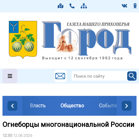
Власть
Общество
События
М
Огнеборцы многонациональной России
12:30
12.06.2026