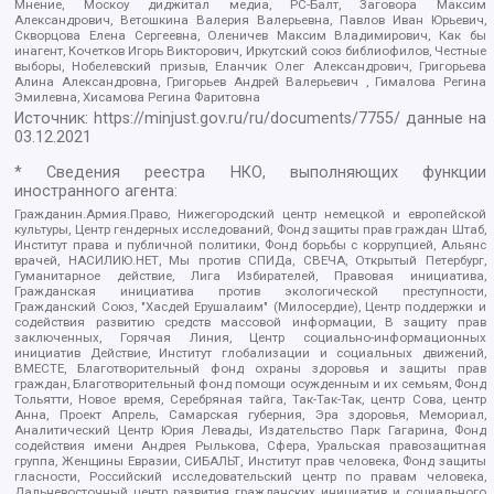
Мнение, Москоу диджитал медиа, РС-Балт, Заговора Максим
Александрович, Ветошкина Валерия Валерьевна, Павлов Иван Юрьевич,
Скворцова Елена Сергеевна, Оленичев Максим Владимирович, Как бы
инагент, Кочетков Игорь Викторович, Иркутский союз библиофилов, Честные
выборы, Нобелевский призыв, Еланчик Олег Александрович, Григорьева
Алина Александровна, Григорьев Андрей Валерьевич , Гималова Регина
Эмилевна, Хисамова Регина Фаритовна
Источник:
https://minjust.gov.ru/ru/documents/7755/
данные на
03.12.2021
* Сведения реестра НКО, выполняющих функции
иностранного агента:
Гражданин.Армия.Право, Нижегородский центр немецкой и европейской
культуры, Центр гендерных исследований, Фонд защиты прав граждан Штаб,
Институт права и публичной политики, Фонд борьбы с коррупцией, Альянс
врачей, НАСИЛИЮ.НЕТ, Мы против СПИДа, СВЕЧА, Открытый Петербург,
Гуманитарное действие, Лига Избирателей, Правовая инициатива,
Гражданская инициатива против экологической преступности,
Гражданский Союз, "Хасдей Ерушалаим" (Милосердие), Центр поддержки и
содействия развитию средств массовой информации, В защиту прав
заключенных, Горячая Линия, Центр социально-информационных
инициатив Действие, Институт глобализации и социальных движений,
ВМЕСТЕ, Благотворительный фонд охраны здоровья и защиты прав
граждан, Благотворительный фонд помощи осужденным и их семьям, Фонд
Тольятти, Новое время, Серебряная тайга, Так-Так-Так, центр Сова, центр
Анна, Проект Апрель, Самарская губерния, Эра здоровья, Мемориал,
Аналитический Центр Юрия Левады, Издательство Парк Гагарина, Фонд
содействия имени Андрея Рылькова, Сфера, Уральская правозащитная
группа, Женщины Евразии, СИБАЛЬТ, Институт прав человека, Фонд защиты
гласности, Российский исследовательский центр по правам человека,
Дальневосточный центр развития гражданских инициатив и социального