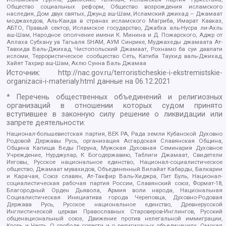
Общество социальных реформ, Общество возрождения исламского
наследия, Дом двух святых, Джунд аш-Шам, Исламский джихад – Джамаат
моджахедов, Аль-Каида в странах исламского Магриба, Имарат Кавказ,
АБТО, Правый сектор, Исламское государство, Джабха аль-Нусра ли-Ахль
аш-Шам, Народное ополчение имени К. Минина и Д. Пожарского, Аджр от
Аллаха Субхану уа Тагьаля SHAM, АУМ Синрике, Муджахеды джамаата Ат-
Тавхида Валь-Джихад, Чистопольский Джамаат, Рохнамо ба суи давлати
исломи, Террористическое сообщество Сеть, Катиба Таухид валь-Джихад,
Хайят Тахрир аш-Шам, Ахлю Сунна Валь Джамаа
Источник:
http://nac.gov.ru/terroristicheskie-i-ekstremistskie-
organizacii-i-materialy.html
данные на
06.12.2021
* Перечень общественных объединений и религиозных
организаций в отношении которых судом принято
вступившее в законную силу решение о ликвидации или
запрете деятельности:
Национал-большевистская партия, ВЕК РА, Рада земли Кубанской Духовно
Родовой Державы Русь, организация Асгардская Славянская Община,
Община Капища Веды Перуна, Мужская Духовная Семинария Духовное
Учреждение, Нурджулар, К Богодержавию, Таблиги Джамаат, Свидетели
Иеговы, Русское национальное единство, Национал-социалистическое
общество, Джамаат мувахидов, Объединенный Вилайат Кабарды, Балкарии
и Карачая, Союз славян, Ат-Такфир Валь-Хиджра, Пит Буль, Национал-
социалистическая рабочая партия России, Славянский союз, Формат-18,
Благородный Орден Дьявола, Армия воли народа, Национальная
Социалистическая Инициатива города Череповца, Духовно-Родовая
Держава Русь, Русское национальное единство, Древнерусской
Инглистической церкви Православных Староверов-Инглингов, Русский
общенациональный союз, Движение против нелегальной иммиграции,
Кровь и Честь, О свободе совести и о религиозных объединениях, Омская