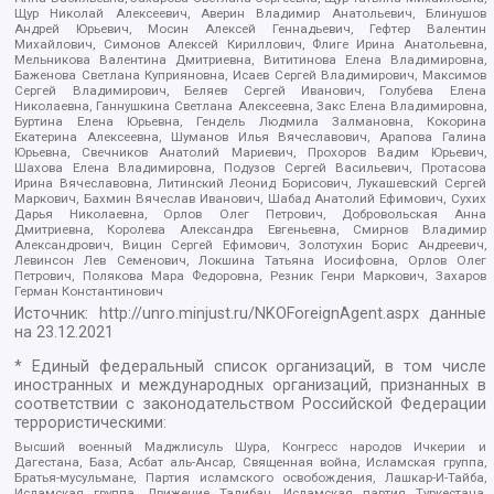
Щур Николай Алексеевич, Аверин Владимир Анатольевич, Блинушов
Андрей Юрьевич, Мосин Алексей Геннадьевич, Гефтер Валентин
Михайлович, Симонов Алексей Кириллович, Флиге Ирина Анатольевна,
Мельникова Валентина Дмитриевна, Вититинова Елена Владимировна,
Баженова Светлана Куприяновна, Исаев Сергей Владимирович, Максимов
Сергей Владимирович, Беляев Сергей Иванович, Голубева Елена
Николаевна, Ганнушкина Светлана Алексеевна, Закс Елена Владимировна,
Буртина Елена Юрьевна, Гендель Людмила Залмановна, Кокорина
Екатерина Алексеевна, Шуманов Илья Вячеславович, Арапова Галина
Юрьевна, Свечников Анатолий Мариевич, Прохоров Вадим Юрьевич,
Шахова Елена Владимировна, Подузов Сергей Васильевич, Протасова
Ирина Вячеславовна, Литинский Леонид Борисович, Лукашевский Сергей
Маркович, Бахмин Вячеслав Иванович, Шабад Анатолий Ефимович, Сухих
Дарья Николаевна, Орлов Олег Петрович, Добровольская Анна
Дмитриевна, Королева Александра Евгеньевна, Смирнов Владимир
Александрович, Вицин Сергей Ефимович, Золотухин Борис Андреевич,
Левинсон Лев Семенович, Локшина Татьяна Иосифовна, Орлов Олег
Петрович, Полякова Мара Федоровна, Резник Генри Маркович, Захаров
Герман Константинович
Источник:
http://unro.minjust.ru/NKOForeignAgent.aspx
данные
на
23.12.2021
* Единый федеральный список организаций, в том числе
иностранных и международных организаций, признанных в
соответствии с законодательством Российской Федерации
террористическими:
Высший военный Маджлисуль Шура, Конгресс народов Ичкерии и
Дагестана, База, Асбат аль-Ансар, Священная война, Исламская группа,
Братья-мусульмане, Партия исламского освобождения, Лашкар-И-Тайба,
Исламская группа, Движение Талибан, Исламская партия Туркестана,