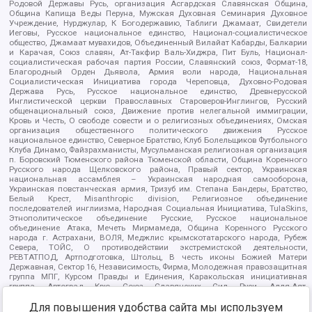
Родовой Державы Русь, организация Асгардская Славянская Община,
Община Капища Веды Перуна, Мужская Духовная Семинария Духовное
Учреждение, Нурджулар, К Богодержавию, Таблиги Джамаат, Свидетели
Иеговы, Русское национальное единство, Национал-социалистическое
общество, Джамаат мувахидов, Объединенный Вилайат Кабарды, Балкарии
и Карачая, Союз славян, Ат-Такфир Валь-Хиджра, Пит Буль, Национал-
социалистическая рабочая партия России, Славянский союз, Формат-18,
Благородный Орден Дьявола, Армия воли народа, Национальная
Социалистическая Инициатива города Череповца, Духовно-Родовая
Держава Русь, Русское национальное единство, Древнерусской
Инглистической церкви Православных Староверов-Инглингов, Русский
общенациональный союз, Движение против нелегальной иммиграции,
Кровь и Честь, О свободе совести и о религиозных объединениях, Омская
организация общественного политического движения Русское
национальное единство, Северное Братство, Клуб Болельщиков Футбольного
Клуба Динамо, Файзрахманисты, Мусульманская религиозная организация
п. Боровский Тюменского района Тюменской области, Община Коренного
Русского народа Щелковского района, Правый сектор, Украинская
национальная ассамблея – Украинская народная самооборона,
Украинская повстанческая армия, Тризуб им. Степана Бандеры, Братство,
Белый Крест, Misanthropic division, Религиозное объединение
последователей инглиизма, Народная Социальная Инициатива, TulaSkins,
Этнополитическое объединение Русские, Русское национальное
объединение Атака, Мечеть Мирмамеда, Община Коренного Русского
народа г. Астрахани, ВОЛЯ, Меджлис крымскотатарского народа, Рубеж
Севера, ТОЙС, О противодействии экстремистской деятельности,
РЕВТАТПОД, Артподготовка, Штольц, В честь иконы Божией Матери
Державная, Сектор 16, Независимость, Фирма, Молодежная правозащитная
группа МПГ, Курсом Правды и Единения, Каракольская инициативная
группа, Автоград Крю, Союз Славянских Сил Руси, Алля-Аят,
Благотворительный пансионат Ак Умут, Русская республика Русь,
Для повышения удобства сайта мы используем
Арестантское уголовное единство, Башкорт, Нация и свобода, W.H.С., Фалунь