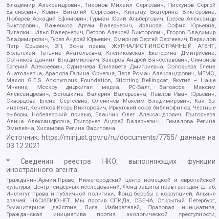
Владимир Александрович, Тихонов Михаил Сергеевич, Пискунов Сергей
Евгеньевич, Ковин Виталий Сергеевич, Кильтау Екатерина Викторовна,
Любарев Аркадий Ефимович, Гурман Юрий Альбертович, Грезев Александр
Викторович, Важенков Артем Валерьевич, Иванова София Юрьевна,
Пигалкин Илья Валерьевич, Петров Алексей Викторович, Егоров Владимир
Владимирович, Гусев Андрей Юрьевич, Смирнов Сергей Сергеевич, Верзилов
Петр Юрьевич, ЗП, Зона права, ЖУРНАЛИСТ-ИНОСТРАННЫЙ АГЕНТ,
Вольтская Татьяна Анатольевна, Клепиковская Екатерина Дмитриевна,
Сотников Даниил Владимирович, Захаров Андрей Вячеславович, Симонов
Евгений Алексеевич, Сурначева Елизавета Дмитриевна, Соловьева Елена
Анатольевна, Арапова Галина Юрьевна, Перл Роман Александрович, МЕМО,
Mason G.E.S. Anonymous Foundation, Stichting Bellingcat, Якутия – Наше
Мнение, Москоу диджитал медиа, РС-Балт, Заговора Максим
Александрович, Ветошкина Валерия Валерьевна, Павлов Иван Юрьевич,
Скворцова Елена Сергеевна, Оленичев Максим Владимирович, Как бы
инагент, Кочетков Игорь Викторович, Иркутский союз библиофилов, Честные
выборы, Нобелевский призыв, Еланчик Олег Александрович, Григорьева
Алина Александровна, Григорьев Андрей Валерьевич , Гималова Регина
Эмилевна, Хисамова Регина Фаритовна
Источник:
https://minjust.gov.ru/ru/documents/7755/
данные на
03.12.2021
* Сведения реестра НКО, выполняющих функции
иностранного агента:
Гражданин.Армия.Право, Нижегородский центр немецкой и европейской
культуры, Центр гендерных исследований, Фонд защиты прав граждан Штаб,
Институт права и публичной политики, Фонд борьбы с коррупцией, Альянс
врачей, НАСИЛИЮ.НЕТ, Мы против СПИДа, СВЕЧА, Открытый Петербург,
Гуманитарное действие, Лига Избирателей, Правовая инициатива,
Гражданская инициатива против экологической преступности,