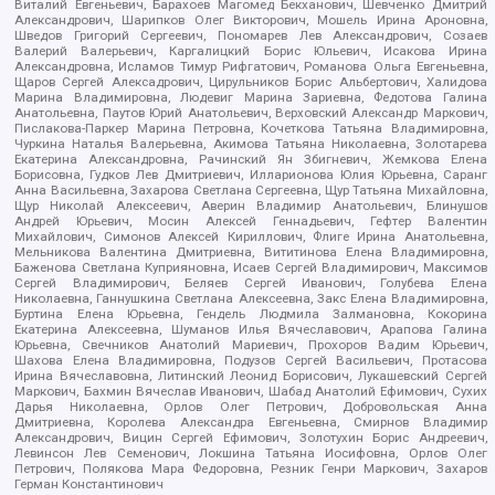
Виталий Евгеньевич, Барахоев Магомед Бекханович, Шевченко Дмитрий
Александрович, Шарипков Олег Викторович, Мошель Ирина Ароновна,
Шведов Григорий Сергеевич, Пономарев Лев Александрович, Созаев
Валерий Валерьевич, Каргалицкий Борис Юльевич, Исакова Ирина
Александровна, Исламов Тимур Рифгатович, Романова Ольга Евгеньевна,
Щаров Сергей Алексадрович, Цирульников Борис Альбертович, Халидова
Марина Владимировна, Людевиг Марина Зариевна, Федотова Галина
Анатольевна, Паутов Юрий Анатольевич, Верховский Александр Маркович,
Пислакова-Паркер Марина Петровна, Кочеткова Татьяна Владимировна,
Чуркина Наталья Валерьевна, Акимова Татьяна Николаевна, Золотарева
Екатерина Александровна, Рачинский Ян Збигневич, Жемкова Елена
Борисовна, Гудков Лев Дмитриевич, Илларионова Юлия Юрьевна, Саранг
Анна Васильевна, Захарова Светлана Сергеевна, Щур Татьяна Михайловна,
Щур Николай Алексеевич, Аверин Владимир Анатольевич, Блинушов
Андрей Юрьевич, Мосин Алексей Геннадьевич, Гефтер Валентин
Михайлович, Симонов Алексей Кириллович, Флиге Ирина Анатольевна,
Мельникова Валентина Дмитриевна, Вититинова Елена Владимировна,
Баженова Светлана Куприяновна, Исаев Сергей Владимирович, Максимов
Сергей Владимирович, Беляев Сергей Иванович, Голубева Елена
Николаевна, Ганнушкина Светлана Алексеевна, Закс Елена Владимировна,
Буртина Елена Юрьевна, Гендель Людмила Залмановна, Кокорина
Екатерина Алексеевна, Шуманов Илья Вячеславович, Арапова Галина
Юрьевна, Свечников Анатолий Мариевич, Прохоров Вадим Юрьевич,
Шахова Елена Владимировна, Подузов Сергей Васильевич, Протасова
Ирина Вячеславовна, Литинский Леонид Борисович, Лукашевский Сергей
Маркович, Бахмин Вячеслав Иванович, Шабад Анатолий Ефимович, Сухих
Дарья Николаевна, Орлов Олег Петрович, Добровольская Анна
Дмитриевна, Королева Александра Евгеньевна, Смирнов Владимир
Александрович, Вицин Сергей Ефимович, Золотухин Борис Андреевич,
Левинсон Лев Семенович, Локшина Татьяна Иосифовна, Орлов Олег
Петрович, Полякова Мара Федоровна, Резник Генри Маркович, Захаров
Герман Константинович