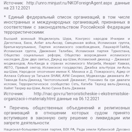
Источник:
http://unro.minjust.ru/NKOForeignAgent.aspx
данные
на
23.12.2021
* Единый федеральный список организаций, в том числе
иностранных и международных организаций, признанных в
соответствии с законодательством Российской Федерации
террористическими:
Высший военный Маджлисуль Шура, Конгресс народов Ичкерии и
Дагестана, База, Асбат аль-Ансар, Священная война, Исламская группа,
Братья-мусульмане, Партия исламского освобождения, Лашкар-И-Тайба,
Исламская группа, Движение Талибан, Исламская партия Туркестана,
Общество социальных реформ, Общество возрождения исламского
наследия, Дом двух святых, Джунд аш-Шам, Исламский джихад – Джамаат
моджахедов, Аль-Каида в странах исламского Магриба, Имарат Кавказ,
АБТО, Правый сектор, Исламское государство, Джабха аль-Нусра ли-Ахль
аш-Шам, Народное ополчение имени К. Минина и Д. Пожарского, Аджр от
Аллаха Субхану уа Тагьаля SHAM, АУМ Синрике, Муджахеды джамаата Ат-
Тавхида Валь-Джихад, Чистопольский Джамаат, Рохнамо ба суи давлати
исломи, Террористическое сообщество Сеть, Катиба Таухид валь-Джихад,
Хайят Тахрир аш-Шам, Ахлю Сунна Валь Джамаа
Источник:
http://nac.gov.ru/terroristicheskie-i-ekstremistskie-
organizacii-i-materialy.html
данные на
06.12.2021
* Перечень общественных объединений и религиозных
организаций в отношении которых судом принято
вступившее в законную силу решение о ликвидации или
запрете деятельности:
Национал-большевистская партия, ВЕК РА, Рада земли Кубанской Духовно