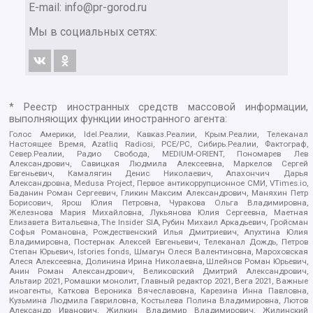
E-mail:
info@pr-gorod.ru
Мы в социальных сетях:
* Реестр иностранных средств массовой информации,
выполняющих функции иностранного агента:
Голос Америки, Idel.Реалии, Кавказ.Реалии, Крым.Реалии, Телеканал
Настоящее Время, Azatliq Radiosi, PCE/PC, Сибирь.Реалии, Фактограф,
Север.Реалии, Радио Свобода, MEDIUM-ORIENT, Пономарев Лев
Александрович, Савицкая Людмила Алексеевна, Маркелов Сергей
Евгеньевич, Камалягин Денис Николаевич, Апахончич Дарья
Александровна, Medusa Project, Первое антикоррупционное СМИ, VTimes.io,
Баданин Роман Сергеевич, Гликин Максим Александрович, Маняхин Петр
Борисович, Ярош Юлия Петровна, Чуракова Ольга Владимировна,
Железнова Мария Михайловна, Лукьянова Юлия Сергеевна, Маетная
Елизавета Витальевна, The Insider SIA, Рубин Михаил Аркадьевич, Гройсман
Софья Романовна, Рождественский Илья Дмитриевич, Апухтина Юлия
Владимировна, Постернак Алексей Евгеньевич, Телеканал Дождь, Петров
Степан Юрьевич, Istories fonds, Шмагун Олеся Валентиновна, Мароховская
Алеся Алексеевна, Долинина Ирина Николаевна, Шлейнов Роман Юрьевич,
Анин Роман Александрович, Великовский Дмитрий Александрович,
Альтаир 2021, Ромашки монолит, Главный редактор 2021, Вега 2021, Важные
иноагенты, Каткова Вероника Вячеславовна, Карезина Инна Павловна,
Кузьмина Людмила Гавриловна, Костылева Полина Владимировна, Лютов
Александр Иванович, Жилкин Владимир Владимирович, Жилинский