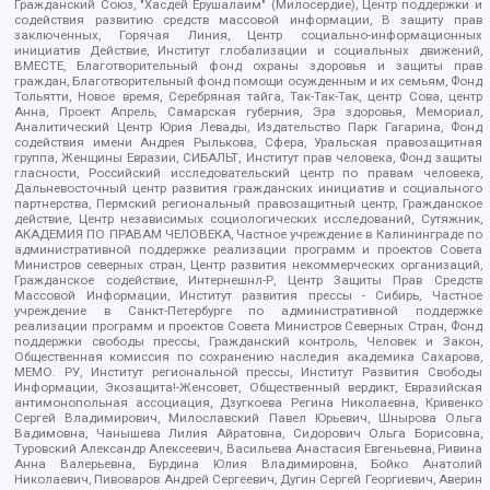
Гражданский Союз, "Хасдей Ерушалаим" (Милосердие), Центр поддержки и
содействия развитию средств массовой информации, В защиту прав
заключенных, Горячая Линия, Центр социально-информационных
инициатив Действие, Институт глобализации и социальных движений,
ВМЕСТЕ, Благотворительный фонд охраны здоровья и защиты прав
граждан, Благотворительный фонд помощи осужденным и их семьям, Фонд
Тольятти, Новое время, Серебряная тайга, Так-Так-Так, центр Сова, центр
Анна, Проект Апрель, Самарская губерния, Эра здоровья, Мемориал,
Аналитический Центр Юрия Левады, Издательство Парк Гагарина, Фонд
содействия имени Андрея Рылькова, Сфера, Уральская правозащитная
группа, Женщины Евразии, СИБАЛЬТ, Институт прав человека, Фонд защиты
гласности, Российский исследовательский центр по правам человека,
Дальневосточный центр развития гражданских инициатив и социального
партнерства, Пермский региональный правозащитный центр, Гражданское
действие, Центр независимых социологических исследований, Сутяжник,
АКАДЕМИЯ ПО ПРАВАМ ЧЕЛОВЕКА, Частное учреждение в Калининграде по
административной поддержке реализации программ и проектов Совета
Министров северных стран, Центр развития некоммерческих организаций,
Гражданское содействие, Интернешнл-Р, Центр Защиты Прав Средств
Массовой Информации, Институт развития прессы - Сибирь, Частное
учреждение в Санкт-Петербурге по административной поддержке
реализации программ и проектов Совета Министров Северных Стран, Фонд
поддержки свободы прессы, Гражданский контроль, Человек и Закон,
Общественная комиссия по сохранению наследия академика Сахарова,
МЕМО. РУ, Институт региональной прессы, Институт Развития Свободы
Информации, Экозащита!-Женсовет, Общественный вердикт, Евразийская
антимонопольная ассоциация, Дзугкоева Регина Николаевна, Кривенко
Сергей Владимирович, Милославский Павел Юрьевич, Шнырова Ольга
Вадимовна, Чанышева Лилия Айратовна, Сидорович Ольга Борисовна,
Туровский Александр Алексеевич, Васильева Анастасия Евгеньевна, Ривина
Анна Валерьевна, Бурдина Юлия Владимировна, Бойко Анатолий
Николаевич, Пивоваров Андрей Сергеевич, Дугин Сергей Георгиевич, Аверин