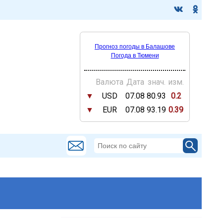
Прогноз погоды в Балашове
Погода в Тюмени
Валюта
Дата
знач.
изм.
▼
USD
07.08
80.93
0.2
▼
EUR
07.08
93.19
0.39