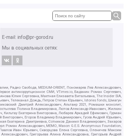
E-mail:
info@pr-gorod.ru
Мы в социальных сетях:
.Реалии, Радио Свобода, MEDIUM-ORIENT, Пономарев Лев Александрович,
ервое антикоррупционное СМИ, VTimes.io, Баданин Роман Сергеевич,
ова Юлия Сергеевна, Маетная Елизавета Витальевна, The Insider SIA,
ич, Телеканал Дождь, Петров Степан Юрьевич, Istories fonds, Шмагун
иковский Дмитрий Александрович, Альтаир 2021, Ромашки монолит,
, Костылева Полина Владимировна, Лютов Александр Иванович, Жилкин
, Кильтау Екатерина Викторовна, Любарев Аркадий Ефимович, Гурман
й Викторович, Егоров Владимир Владимирович, Гусев Андрей Юрьевич,
ская Екатерина Дмитриевна, Сотников Даниил Владимирович, Захаров
ерл Роман Александрович, МЕМО, Mason G.E.S. Anonymous Foundation,
, Павлов Иван Юрьевич, Скворцова Елена Сергеевна, Оленичев Максим
 Александрович, Григорьева Алина Александровна, Григорьев Андрей