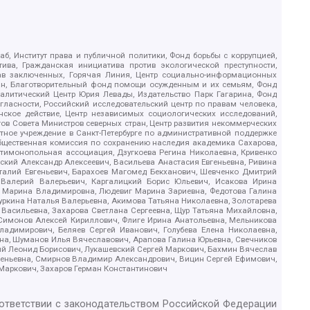
б, Институт права и публичной политики, Фонд борьбы с коррупцией,
ива, Гражданская инициатива против экологической преступности,
рав заключенных, Горячая Линия, Центр социально-информационных
дан, Благотворительный фонд помощи осужденным и их семьям, Фонд
 Аналитический Центр Юрия Левады, Издательство Парк Гагарина, Фонд
гласности, Российский исследовательский центр по правам человека,
ское действие, Центр независимых социологических исследований,
в Совета Министров северных стран, Центр развития некоммерческих
стное учреждение в Санкт-Петербурге по административной поддержке
Общественная комиссия по сохранению наследия академика Сахарова,
нтимонопольная ассоциация, Дзугкоева Регина Николаевна, Кривенко
кий Александр Алексеевич, Васильева Анастасия Евгеньевна, Ривина
италий Евгеньевич, Барахоев Магомед Бекханович, Шевченко Дмитрий
 Валерий Валерьевич, Каргалицкий Борис Юльевич, Исакова Ирина
ва Марина Владимировна, Людевиг Марина Зариевна, Федотова Галина
уркина Наталья Валерьевна, Акимова Татьяна Николаевна, Золотарева
 Васильевна, Захарова Светлана Сергеевна, Щур Татьяна Михайловна,
 Симонов Алексей Кириллович, Флиге Ирина Анатольевна, Мельникова
адимирович, Беляев Сергей Иванович, Голубева Елена Николаевна,
вна, Шуманов Илья Вячеславович, Арапова Галина Юрьевна, Свечников
ий Леонид Борисович, Лукашевский Сергей Маркович, Бахмин Вячеслав
геньевна, Смирнов Владимир Александрович, Вицин Сергей Ефимович,
 Маркович, Захаров Герман Константинович
оответствии с законодательством Российской Федерации