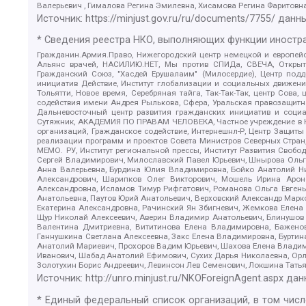
Валерьевич , Гималова Регина Эмилевна, Хисамова Регина Фаритовн
Источник:
https://minjust.gov.ru/ru/documents/7755/
данны
* Сведения реестра НКО, выполняющих функции иностра
Гражданин.Армия.Право, Нижегородский центр немецкой и европейск
Альянс врачей, НАСИЛИЮ.НЕТ, Мы против СПИДа, СВЕЧА, Открытый
Гражданский Союз, "Хасдей Ерушалаим" (Милосердие), Центр под
инициатив Действие, Институт глобализации и социальных движен
Тольятти, Новое время, Серебряная тайга, Так-Так-Так, центр Сова
содействия имени Андрея Рылькова, Сфера, Уральская правозащитна
Дальневосточный центр развития гражданских инициатив и социа
Сутяжник, АКАДЕМИЯ ПО ПРАВАМ ЧЕЛОВЕКА, Частное учреждение в Ка
организаций, Гражданское содействие, Интернешнл-Р, Центр Защиты
реализации программ и проектов Совета Министров Северных Стран
МЕМО. РУ, Институт региональной прессы, Институт Развития Своб
Сергей Владимирович, Милославский Павел Юрьевич, Шнырова Ольга
Анна Валерьевна, Бурдина Юлия Владимировна, Бойко Анатолий Ник
Александрович, Шарипков Олег Викторович, Мошель Ирина Ароно
Александровна, Исламов Тимур Рифгатович, Романова Ольга Евгень
Анатольевна, Паутов Юрий Анатольевич, Верховский Александр Марк
Екатерина Александровна, Рачинский Ян Збигневич, Жемкова Елена 
Щур Николай Алексеевич, Аверин Владимир Анатольевич, Блинушов 
Валентина Дмитриевна, Вититинова Елена Владимировна, Баженов
Ганнушкина Светлана Алексеевна, Закс Елена Владимировна, Буртин
Анатолий Мариевич, Прохоров Вадим Юрьевич, Шахова Елена Владими
Иванович, Шабад Анатолий Ефимович, Сухих Дарья Николаевна, Орл
Золотухин Борис Андреевич, Левинсон Лев Семенович, Локшина Тать
Источник:
http://unro.minjust.ru/NKOForeignAgent.aspx
дан
* Единый федеральный список организаций, в том чис