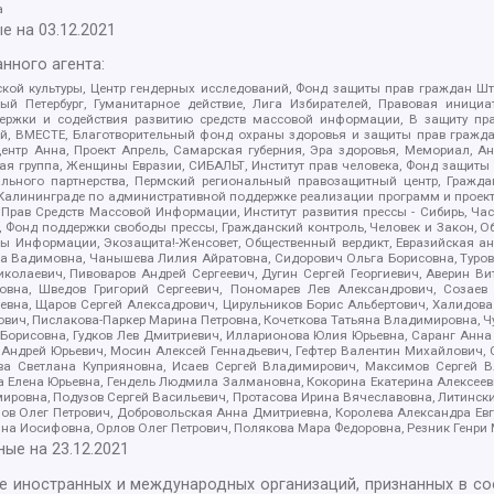
а
е на
03.12.2021
нного агента:
ой культуры, Центр гендерных исследований, Фонд защиты прав граждан Шта
 Петербург, Гуманитарное действие, Лига Избирателей, Правовая инициат
держки и содействия развитию средств массовой информации, В защиту п
ий, ВМЕСТЕ, Благотворительный фонд охраны здоровья и защиты прав граж
, центр Анна, Проект Апрель, Самарская губерния, Эра здоровья, Мемориал,
я группа, Женщины Евразии, СИБАЛЬТ, Институт прав человека, Фонд защиты 
льного партнерства, Пермский региональный правозащитный центр, Граждан
лининграде по административной поддержке реализации программ и проекто
 Прав Средств Массовой Информации, Институт развития прессы - Сибирь, Ча
, Фонд поддержки свободы прессы, Гражданский контроль, Человек и Закон, 
оды Информации, Экозащита!-Женсовет, Общественный вердикт, Евразийская а
 Вадимовна, Чанышева Лилия Айратовна, Сидорович Ольга Борисовна, Туровс
олаевич, Пивоваров Андрей Сергеевич, Дугин Сергей Георгиевич, Аверин В
вна, Шведов Григорий Сергеевич, Пономарев Лев Александрович, Созаев
евна, Щаров Сергей Алексадрович, Цирульников Борис Альбертович, Халидо
ович, Пислакова-Паркер Марина Петровна, Кочеткова Татьяна Владимировна, Ч
Борисовна, Гудков Лев Дмитриевич, Илларионова Юлия Юрьевна, Саранг Анна
Андрей Юрьевич, Мосин Алексей Геннадьевич, Гефтер Валентин Михайлович,
а Светлана Куприяновна, Исаев Сергей Владимирович, Максимов Сергей Вл
а Елена Юрьевна, Гендель Людмила Залмановна, Кокорина Екатерина Алексее
ровна, Подузов Сергей Васильевич, Протасова Ирина Вячеславовна, Литинск
ов Олег Петрович, Добровольская Анна Дмитриевна, Королева Александра Ев
яна Иосифовна, Орлов Олег Петрович, Полякова Мара Федоровна, Резник Генри
ные на
23.12.2021
ле иностранных и международных организаций, признанных в с