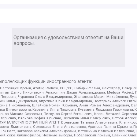
Организация с удовольствием ответит на Ваши
вопросы.
выполняющих функции иностранного агента:
 Настоящее Время, Azatliq Radiosi, PCE/PC, Сибирь.Реалии, Фактограф, Север
ягин Денис Николаевич, Апахончич Дарья Александровна, Medusa Project, П
етровна, Чуракова Ольга Владимировна, Железнова Мария Михайловна, Лукьян
й Илья Дмитриевич, Апухтина Юлия Владимировна, Постернак Алексей Евгеньев
рина Николаевна, Шлейнов Роман Юрьевич, Анин Роман Александрович, Вел
оника Вячеславовна, Карезина Инна Павловна, Кузьмина Людмила Гавриловна
ов Михаил Сергеевич, Пискунов Сергей Евгеньевич, Ковин Виталий Сергеевич
алерьевич, Иванова София Юрьевна, Пигалкин Илья Валерьевич, Петров Алексе
а, ЖУРНАЛИСТ-ИНОСТРАННЫЙ АГЕНТ, Вольтская Татьяна Анатольевна, Клепиков
авета Дмитриевна, Соловьева Елена Анатольевна, Арапова Галина Юрьевна, П
иа, РС-Балт, Заговора Максим Александрович, Ветошкина Валерия Валерьевна
ский союз библиофилов, Честные выборы, Нобелевский призыв, Еланчик Олег