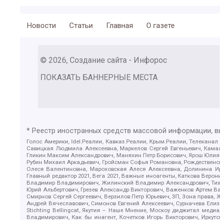
Новости
Статьи
Главная
О газете
© 2026, Создание сайта - Инфорос
ПОКАЗАТЬ БАННЕРНЫЕ МЕСТА
* Реестр иностранных средств массовой информации, 
Голос Америки, Idel.Реалии, Кавказ.Реалии, Крым.Реалии, Телеканал
Савицкая Людмила Алексеевна, Маркелов Сергей Евгеньевич, Камал
Гликин Максим Александрович, Маняхин Петр Борисович, Ярош Юлия П
Рубин Михаил Аркадьевич, Гройсман Софья Романовна, Рождественски
Олеся Валентиновна, Мароховская Алеся Алексеевна, Долинина И
Главный редактор 2021, Вега 2021, Важные иноагенты, Каткова Вер
Владимир Владимирович, Жилинский Владимир Александрович, Тихон
Юрий Альбертович, Грезев Александр Викторович, Важенков Артем В
Смирнов Сергей Сергеевич, Верзилов Петр Юрьевич, ЗП, Зона прав
Андрей Вячеславович, Симонов Евгений Алексеевич, Сурначева Елиз
Stichting Bellingcat, Якутия – Наше Мнение, Москоу диджитал мед
Владимирович, Как бы инагент, Кочетков Игорь Викторович, Иркут