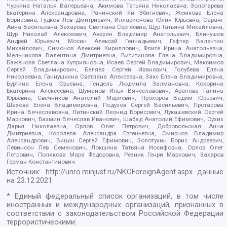
Чуркина Наталья Валерьевна, Акимова Татьяна Николаевна, Золотарева
Екатерина Александровна, Рачинский Ян Збигневич, Жемкова Елена
Борисовна, Гудков Лев Дмитриевич, Илларионова Юлия Юрьевна, Саранг
Анна Васильевна, Захарова Светлана Сергеевна, Щур Татьяна Михайловна,
Щур Николай Алексеевич, Аверин Владимир Анатольевич, Блинушов
Андрей Юрьевич, Мосин Алексей Геннадьевич, Гефтер Валентин
Михайлович, Симонов Алексей Кириллович, Флиге Ирина Анатольевна,
Мельникова Валентина Дмитриевна, Вититинова Елена Владимировна,
Баженова Светлана Куприяновна, Исаев Сергей Владимирович, Максимов
Сергей Владимирович, Беляев Сергей Иванович, Голубева Елена
Николаевна, Ганнушкина Светлана Алексеевна, Закс Елена Владимировна,
Буртина Елена Юрьевна, Гендель Людмила Залмановна, Кокорина
Екатерина Алексеевна, Шуманов Илья Вячеславович, Арапова Галина
Юрьевна, Свечников Анатолий Мариевич, Прохоров Вадим Юрьевич,
Шахова Елена Владимировна, Подузов Сергей Васильевич, Протасова
Ирина Вячеславовна, Литинский Леонид Борисович, Лукашевский Сергей
Маркович, Бахмин Вячеслав Иванович, Шабад Анатолий Ефимович, Сухих
Дарья Николаевна, Орлов Олег Петрович, Добровольская Анна
Дмитриевна, Королева Александра Евгеньевна, Смирнов Владимир
Александрович, Вицин Сергей Ефимович, Золотухин Борис Андреевич,
Левинсон Лев Семенович, Локшина Татьяна Иосифовна, Орлов Олег
Петрович, Полякова Мара Федоровна, Резник Генри Маркович, Захаров
Герман Константинович
Источник:
http://unro.minjust.ru/NKOForeignAgent.aspx
данные
на
23.12.2021
* Единый федеральный список организаций, в том числе
иностранных и международных организаций, признанных в
соответствии с законодательством Российской Федерации
террористическими: