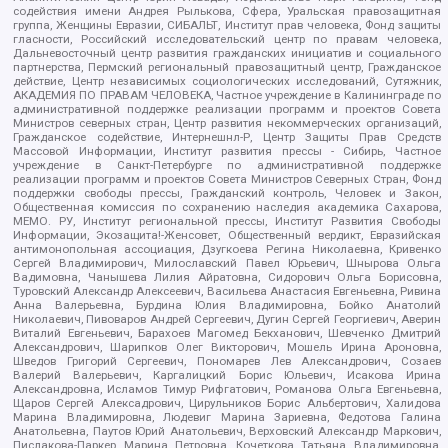
содействия имени Андрея Рылькова, Сфера, Уральская правозащитная
группа, Женщины Евразии, СИБАЛЬТ, Институт прав человека, Фонд защиты
гласности, Российский исследовательский центр по правам человека,
Дальневосточный центр развития гражданских инициатив и социального
партнерства, Пермский региональный правозащитный центр, Гражданское
действие, Центр независимых социологических исследований, Сутяжник,
АКАДЕМИЯ ПО ПРАВАМ ЧЕЛОВЕКА, Частное учреждение в Калининграде по
административной поддержке реализации программ и проектов Совета
Министров северных стран, Центр развития некоммерческих организаций,
Гражданское содействие, Интернешнл-Р, Центр Защиты Прав Средств
Массовой Информации, Институт развития прессы - Сибирь, Частное
учреждение в Санкт-Петербурге по административной поддержке
реализации программ и проектов Совета Министров Северных Стран, Фонд
поддержки свободы прессы, Гражданский контроль, Человек и Закон,
Общественная комиссия по сохранению наследия академика Сахарова,
МЕМО. РУ, Институт региональной прессы, Институт Развития Свободы
Информации, Экозащита!-Женсовет, Общественный вердикт, Евразийская
антимонопольная ассоциация, Дзугкоева Регина Николаевна, Кривенко
Сергей Владимирович, Милославский Павел Юрьевич, Шнырова Ольга
Вадимовна, Чанышева Лилия Айратовна, Сидорович Ольга Борисовна,
Туровский Александр Алексеевич, Васильева Анастасия Евгеньевна, Ривина
Анна Валерьевна, Бурдина Юлия Владимировна, Бойко Анатолий
Николаевич, Пивоваров Андрей Сергеевич, Дугин Сергей Георгиевич, Аверин
Виталий Евгеньевич, Барахоев Магомед Бекханович, Шевченко Дмитрий
Александрович, Шарипков Олег Викторович, Мошель Ирина Ароновна,
Шведов Григорий Сергеевич, Пономарев Лев Александрович, Созаев
Валерий Валерьевич, Каргалицкий Борис Юльевич, Исакова Ирина
Александровна, Исламов Тимур Рифгатович, Романова Ольга Евгеньевна,
Щаров Сергей Алексадрович, Цирульников Борис Альбертович, Халидова
Марина Владимировна, Людевиг Марина Зариевна, Федотова Галина
Анатольевна, Паутов Юрий Анатольевич, Верховский Александр Маркович,
Пислакова-Паркер Марина Петровна, Кочеткова Татьяна Владимировна,