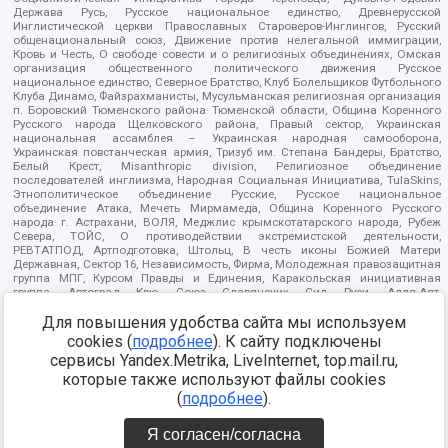
Держава Русь, Русское национальное единство, Древнерусской
Инглистической церкви Православных Староверов-Инглингов, Русский
общенациональный союз, Движение против нелегальной иммиграции,
Кровь и Честь, О свободе совести и о религиозных объединениях, Омская
организация общественного политического движения Русское
национальное единство, Северное Братство, Клуб Болельщиков Футбольного
Клуба Динамо, Файзрахманисты, Мусульманская религиозная организация
п. Боровский Тюменского района Тюменской области, Община Коренного
Русского народа Щелковского района, Правый сектор, Украинская
национальная ассамблея – Украинская народная самооборона,
Украинская повстанческая армия, Тризуб им. Степана Бандеры, Братство,
Белый Крест, Misanthropic division, Религиозное объединение
последователей инглиизма, Народная Социальная Инициатива, TulaSkins,
Этнополитическое объединение Русские, Русское национальное
объединение Атака, Мечеть Мирмамеда, Община Коренного Русского
народа г. Астрахани, ВОЛЯ, Меджлис крымскотатарского народа, Рубеж
Севера, ТОЙС, О противодействии экстремистской деятельности,
РЕВТАТПОД, Артподготовка, Штольц, В честь иконы Божией Матери
Державная, Сектор 16, Независимость, Фирма, Молодежная правозащитная
группа МПГ, Курсом Правды и Единения, Каракольская инициативная
группа, Автоград Крю, Союз Славянских Сил Руси, Алля-Аят,
Благотворительный пансионат Ак Умут, Русская республика Русь,
Для повышения удобства сайта мы используем
Арестантское уголовное единство, Башкорт, Нация и свобода, W.H.С., Фалунь
Дафа, Иртыш Ultras, Русский Патриотический клуб-Новокузнецк/РПК,
cookies (
подробнее
). К сайту подключены
Сибирский державный союз, Фонд борьбы с коррупцией, Фонд защиты прав
сервисы Yandex.Metrika, LiveInternet, top.mail.ru,
граждан, Штабы Навального, Совет граждан СССР Прикубанского округа г.
Краснодара
которые также используют файлы cookies
Источник:
https://minjust.gov.ru/ru/documents/7822/
данные на
(
подробнее
).
08.12.2021
Я согласен/согласна