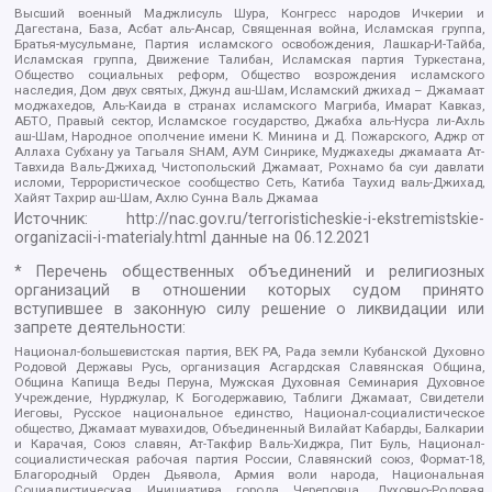
Высший военный Маджлисуль Шура, Конгресс народов Ичкерии и
Дагестана, База, Асбат аль-Ансар, Священная война, Исламская группа,
Братья-мусульмане, Партия исламского освобождения, Лашкар-И-Тайба,
Исламская группа, Движение Талибан, Исламская партия Туркестана,
Общество социальных реформ, Общество возрождения исламского
наследия, Дом двух святых, Джунд аш-Шам, Исламский джихад – Джамаат
моджахедов, Аль-Каида в странах исламского Магриба, Имарат Кавказ,
АБТО, Правый сектор, Исламское государство, Джабха аль-Нусра ли-Ахль
аш-Шам, Народное ополчение имени К. Минина и Д. Пожарского, Аджр от
Аллаха Субхану уа Тагьаля SHAM, АУМ Синрике, Муджахеды джамаата Ат-
Тавхида Валь-Джихад, Чистопольский Джамаат, Рохнамо ба суи давлати
исломи, Террористическое сообщество Сеть, Катиба Таухид валь-Джихад,
Хайят Тахрир аш-Шам, Ахлю Сунна Валь Джамаа
Источник:
http://nac.gov.ru/terroristicheskie-i-ekstremistskie-
organizacii-i-materialy.html
данные на
06.12.2021
* Перечень общественных объединений и религиозных
организаций в отношении которых судом принято
вступившее в законную силу решение о ликвидации или
запрете деятельности:
Национал-большевистская партия, ВЕК РА, Рада земли Кубанской Духовно
Родовой Державы Русь, организация Асгардская Славянская Община,
Община Капища Веды Перуна, Мужская Духовная Семинария Духовное
Учреждение, Нурджулар, К Богодержавию, Таблиги Джамаат, Свидетели
Иеговы, Русское национальное единство, Национал-социалистическое
общество, Джамаат мувахидов, Объединенный Вилайат Кабарды, Балкарии
и Карачая, Союз славян, Ат-Такфир Валь-Хиджра, Пит Буль, Национал-
социалистическая рабочая партия России, Славянский союз, Формат-18,
Благородный Орден Дьявола, Армия воли народа, Национальная
Социалистическая Инициатива города Череповца, Духовно-Родовая