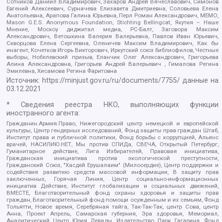
Сотников Даниил Владимирович, Захаров Андрей Вячеславович, Симонов
Евгений Алексеевич, Сурначева Елизавета Дмитриевна, Соловьева Елена
Анатольевна, Арапова Галина Юрьевна, Перл Роман Александрович, МЕМО,
Mason G.E.S. Anonymous Foundation, Stichting Bellingcat, Якутия – Наше
Мнение, Москоу диджитал медиа, РС-Балт, Заговора Максим
Александрович, Ветошкина Валерия Валерьевна, Павлов Иван Юрьевич,
Скворцова Елена Сергеевна, Оленичев Максим Владимирович, Как бы
инагент, Кочетков Игорь Викторович, Иркутский союз библиофилов, Честные
выборы, Нобелевский призыв, Еланчик Олег Александрович, Григорьева
Алина Александровна, Григорьев Андрей Валерьевич , Гималова Регина
Эмилевна, Хисамова Регина Фаритовна
Источник:
https://minjust.gov.ru/ru/documents/7755/
данные на
03.12.2021
* Сведения реестра НКО, выполняющих функции
иностранного агента:
Гражданин.Армия.Право, Нижегородский центр немецкой и европейской
культуры, Центр гендерных исследований, Фонд защиты прав граждан Штаб,
Институт права и публичной политики, Фонд борьбы с коррупцией, Альянс
врачей, НАСИЛИЮ.НЕТ, Мы против СПИДа, СВЕЧА, Открытый Петербург,
Гуманитарное действие, Лига Избирателей, Правовая инициатива,
Гражданская инициатива против экологической преступности,
Гражданский Союз, "Хасдей Ерушалаим" (Милосердие), Центр поддержки и
содействия развитию средств массовой информации, В защиту прав
заключенных, Горячая Линия, Центр социально-информационных
инициатив Действие, Институт глобализации и социальных движений,
ВМЕСТЕ, Благотворительный фонд охраны здоровья и защиты прав
граждан, Благотворительный фонд помощи осужденным и их семьям, Фонд
Тольятти, Новое время, Серебряная тайга, Так-Так-Так, центр Сова, центр
Анна, Проект Апрель, Самарская губерния, Эра здоровья, Мемориал,
Аналитический Центр Юрия Левады, Издательство Парк Гагарина, Фонд