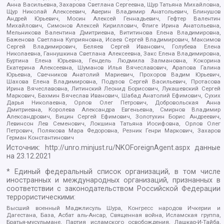
Анна Васильевна, Захарова Светлана Сергеевна, Щур Татьяна Михайловна,
Щур Николай Алексеевич, Аверин Владимир Анатольевич, Блинушов
Андрей Юрьевич, Мосин Алексей Геннадьевич, Гефтер Валентин
Михайлович, Симонов Алексей Кириллович, Флиге Ирина Анатольевна,
Мельникова Валентина Дмитриевна, Вититинова Елена Владимировна,
Баженова Светлана Куприяновна, Исаев Сергей Владимирович, Максимов
Сергей Владимирович, Беляев Сергей Иванович, Голубева Елена
Николаевна, Ганнушкина Светлана Алексеевна, Закс Елена Владимировна,
Буртина Елена Юрьевна, Гендель Людмила Залмановна, Кокорина
Екатерина Алексеевна, Шуманов Илья Вячеславович, Арапова Галина
Юрьевна, Свечников Анатолий Мариевич, Прохоров Вадим Юрьевич,
Шахова Елена Владимировна, Подузов Сергей Васильевич, Протасова
Ирина Вячеславовна, Литинский Леонид Борисович, Лукашевский Сергей
Маркович, Бахмин Вячеслав Иванович, Шабад Анатолий Ефимович, Сухих
Дарья Николаевна, Орлов Олег Петрович, Добровольская Анна
Дмитриевна, Королева Александра Евгеньевна, Смирнов Владимир
Александрович, Вицин Сергей Ефимович, Золотухин Борис Андреевич,
Левинсон Лев Семенович, Локшина Татьяна Иосифовна, Орлов Олег
Петрович, Полякова Мара Федоровна, Резник Генри Маркович, Захаров
Герман Константинович
Источник:
http://unro.minjust.ru/NKOForeignAgent.aspx
данные
на
23.12.2021
* Единый федеральный список организаций, в том числе
иностранных и международных организаций, признанных в
соответствии с законодательством Российской Федерации
террористическими:
Высший военный Маджлисуль Шура, Конгресс народов Ичкерии и
Дагестана, База, Асбат аль-Ансар, Священная война, Исламская группа,
Братья-мусульмане, Партия исламского освобождения, Лашкар-И-Тайба,