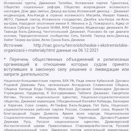
Исламская группа, Движение Талибан, Исламская партия Туркестана,
Общество социальных реформ, Общество возрождения исламского
наследия, Дом двух святых, Джунд аш-Шам, Исламский джихад – Джамаат
моджахедов, Аль-Каида в странах исламского Магриба, Имарат Кавказ,
АБТО, Правый сектор, Исламское государство, Джабха аль-Нусра ли-Ахль
аш-Шам, Народное ополчение имени К. Минина и Д. Пожарского, Аджр от
Аллаха Субхану уа Тагьаля SHAM, АУМ Синрике, Муджахеды джамаата Ат-
Тавхида Валь-Джихад, Чистопольский Джамаат, Рохнамо ба суи давлати
исломи, Террористическое сообщество Сеть, Катиба Таухид валь-Джихад,
Хайят Тахрир аш-Шам, Ахлю Сунна Валь Джамаа
Источник:
http://nac.gov.ru/terroristicheskie-i-ekstremistskie-
organizacii-i-materialy.html
данные на
06.12.2021
* Перечень общественных объединений и религиозных
организаций в отношении которых судом принято
вступившее в законную силу решение о ликвидации или
запрете деятельности:
Национал-большевистская партия, ВЕК РА, Рада земли Кубанской Духовно
Родовой Державы Русь, организация Асгардская Славянская Община,
Община Капища Веды Перуна, Мужская Духовная Семинария Духовное
Учреждение, Нурджулар, К Богодержавию, Таблиги Джамаат, Свидетели
Иеговы, Русское национальное единство, Национал-социалистическое
общество, Джамаат мувахидов, Объединенный Вилайат Кабарды, Балкарии
и Карачая, Союз славян, Ат-Такфир Валь-Хиджра, Пит Буль, Национал-
социалистическая рабочая партия России, Славянский союз, Формат-18,
Благородный Орден Дьявола, Армия воли народа, Национальная
Социалистическая Инициатива города Череповца, Духовно-Родовая
Держава Русь, Русское национальное единство, Древнерусской
Инглистической церкви Православных Староверов-Инглингов, Русский
общенациональный союз, Движение против нелегальной иммиграции,