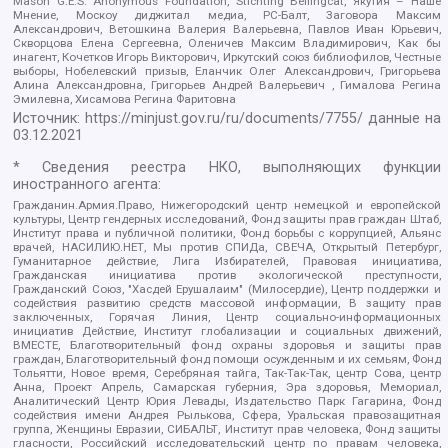
Mason G.E.S. Anonymous Foundation, Stichting Bellingcat, Якутия – Наше
Мнение, Москоу диджитал медиа, РС-Балт, Заговора Максим
Александрович, Ветошкина Валерия Валерьевна, Павлов Иван Юрьевич,
Скворцова Елена Сергеевна, Оленичев Максим Владимирович, Как бы
инагент, Кочетков Игорь Викторович, Иркутский союз библиофилов, Честные
выборы, Нобелевский призыв, Еланчик Олег Александрович, Григорьева
Алина Александровна, Григорьев Андрей Валерьевич , Гималова Регина
Эмилевна, Хисамова Регина Фаритовна
Источник:
https://minjust.gov.ru/ru/documents/7755/
данные на
03.12.2021
* Сведения реестра НКО, выполняющих функции
иностранного агента:
Гражданин.Армия.Право, Нижегородский центр немецкой и европейской
культуры, Центр гендерных исследований, Фонд защиты прав граждан Штаб,
Институт права и публичной политики, Фонд борьбы с коррупцией, Альянс
врачей, НАСИЛИЮ.НЕТ, Мы против СПИДа, СВЕЧА, Открытый Петербург,
Гуманитарное действие, Лига Избирателей, Правовая инициатива,
Гражданская инициатива против экологической преступности,
Гражданский Союз, "Хасдей Ерушалаим" (Милосердие), Центр поддержки и
содействия развитию средств массовой информации, В защиту прав
заключенных, Горячая Линия, Центр социально-информационных
инициатив Действие, Институт глобализации и социальных движений,
ВМЕСТЕ, Благотворительный фонд охраны здоровья и защиты прав
граждан, Благотворительный фонд помощи осужденным и их семьям, Фонд
Тольятти, Новое время, Серебряная тайга, Так-Так-Так, центр Сова, центр
Анна, Проект Апрель, Самарская губерния, Эра здоровья, Мемориал,
Аналитический Центр Юрия Левады, Издательство Парк Гагарина, Фонд
содействия имени Андрея Рылькова, Сфера, Уральская правозащитная
группа, Женщины Евразии, СИБАЛЬТ, Институт прав человека, Фонд защиты
гласности, Российский исследовательский центр по правам человека,