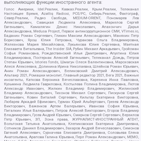
выполняющих функции иностранного агента:
Голос Америки, Idel.Реалии, Кавказ.Реалии, Крым.Реалии, Телеканал
Настоящее Время, Azatliq Radiosi, PCE/PC, Сибирь.Реалии, Фактограф,
Север.Реалии, Радио Свобода, MEDIUM-ORIENT, Пономарев Лев
Александрович, Савицкая Людмила Алексеевна, Маркелов Сергей
Евгеньевич, Камалягин Денис Николаевич, Апахончич Дарья
Александровна, Medusa Project, Первое антикоррупционное СМИ, VTimes.io,
Баданин Роман Сергеевич, Гликин Максим Александрович, Маняхин Петр
Борисович, Ярош Юлия Петровна, Чуракова Ольга Владимировна,
Железнова Мария Михайловна, Лукьянова Юлия Сергеевна, Маетная
Елизавета Витальевна, The Insider SIA, Рубин Михаил Аркадьевич, Гройсман
Софья Романовна, Рождественский Илья Дмитриевич, Апухтина Юлия
Владимировна, Постернак Алексей Евгеньевич, Телеканал Дождь, Петров
Степан Юрьевич, Istories fonds, Шмагун Олеся Валентиновна, Мароховская
Алеся Алексеевна, Долинина Ирина Николаевна, Шлейнов Роман Юрьевич,
Анин Роман Александрович, Великовский Дмитрий Александрович,
Альтаир 2021, Ромашки монолит, Главный редактор 2021, Вега 2021, Важные
иноагенты, Каткова Вероника Вячеславовна, Карезина Инна Павловна,
Кузьмина Людмила Гавриловна, Костылева Полина Владимировна, Лютов
Александр Иванович, Жилкин Владимир Владимирович, Жилинский
Владимир Александрович, Тихонов Михаил Сергеевич, Пискунов Сергей
Евгеньевич, Ковин Виталий Сергеевич, Кильтау Екатерина Викторовна,
Любарев Аркадий Ефимович, Гурман Юрий Альбертович, Грезев Александр
Викторович, Важенков Артем Валерьевич, Иванова София Юрьевна,
Пигалкин Илья Валерьевич, Петров Алексей Викторович, Егоров Владимир
Владимирович, Гусев Андрей Юрьевич, Смирнов Сергей Сергеевич, Верзилов
Петр Юрьевич, ЗП, Зона права, ЖУРНАЛИСТ-ИНОСТРАННЫЙ АГЕНТ,
Вольтская Татьяна Анатольевна, Клепиковская Екатерина Дмитриевна,
Сотников Даниил Владимирович, Захаров Андрей Вячеславович, Симонов
Евгений Алексеевич, Сурначева Елизавета Дмитриевна, Соловьева Елена
Анатольевна, Арапова Галина Юрьевна, Перл Роман Александрович, МЕМО,