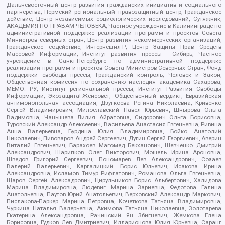
Дальневосточный центр развития гражданских инициатив и социального
партнерства, Пермский региональный правозащитный центр, Гражданское
действие, Центр независимых социологических исследований, Сутяжник,
АКАДЕМИЯ ПО ПРАВАМ ЧЕЛОВЕКА, Частное учреждение в Калининграде по
административной поддержке реализации программ и проектов Совета
Министров северных стран, Центр развития некоммерческих организаций,
Гражданское содействие, Интернешнл-Р, Центр Защиты Прав Средств
Массовой Информации, Институт развития прессы - Сибирь, Частное
учреждение в Санкт-Петербурге по административной поддержке
реализации программ и проектов Совета Министров Северных Стран, Фонд
поддержки свободы прессы, Гражданский контроль, Человек и Закон,
Общественная комиссия по сохранению наследия академика Сахарова,
МЕМО. РУ, Институт региональной прессы, Институт Развития Свободы
Информации, Экозащита!-Женсовет, Общественный вердикт, Евразийская
антимонопольная ассоциация, Дзугкоева Регина Николаевна, Кривенко
Сергей Владимирович, Милославский Павел Юрьевич, Шнырова Ольга
Вадимовна, Чанышева Лилия Айратовна, Сидорович Ольга Борисовна,
Туровский Александр Алексеевич, Васильева Анастасия Евгеньевна, Ривина
Анна Валерьевна, Бурдина Юлия Владимировна, Бойко Анатолий
Николаевич, Пивоваров Андрей Сергеевич, Дугин Сергей Георгиевич, Аверин
Виталий Евгеньевич, Барахоев Магомед Бекханович, Шевченко Дмитрий
Александрович, Шарипков Олег Викторович, Мошель Ирина Ароновна,
Шведов Григорий Сергеевич, Пономарев Лев Александрович, Созаев
Валерий Валерьевич, Каргалицкий Борис Юльевич, Исакова Ирина
Александровна, Исламов Тимур Рифгатович, Романова Ольга Евгеньевна,
Щаров Сергей Алексадрович, Цирульников Борис Альбертович, Халидова
Марина Владимировна, Людевиг Марина Зариевна, Федотова Галина
Анатольевна, Паутов Юрий Анатольевич, Верховский Александр Маркович,
Пислакова-Паркер Марина Петровна, Кочеткова Татьяна Владимировна,
Чуркина Наталья Валерьевна, Акимова Татьяна Николаевна, Золотарева
Екатерина Александровна, Рачинский Ян Збигневич, Жемкова Елена
Борисовна, Гудков Лев Дмитриевич, Илларионова Юлия Юрьевна, Саранг