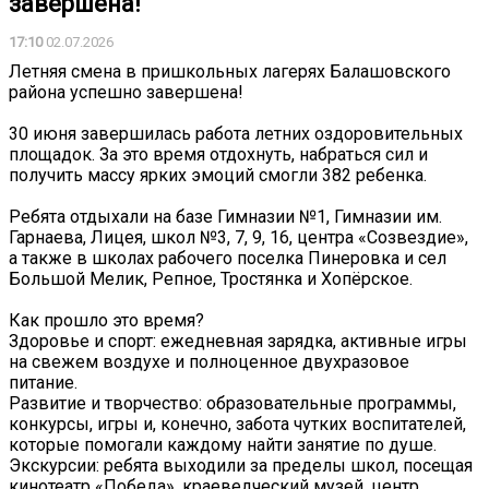
завершена!
17:10
02.07.2026
Летняя смена в пришкольных лагерях Балашовского
района успешно завершена!
30 июня завершилась работа летних оздоровительных
площадок. За это время отдохнуть, набраться сил и
получить массу ярких эмоций смогли 382 ребенка.
Ребята отдыхали на базе Гимназии №1, Гимназии им.
Гарнаева, Лицея, школ №3, 7, 9, 16, центра «Созвездие»,
а также в школах рабочего поселка Пинеровка и сел
Большой Мелик, Репное, Тростянка и Хопёрское.
Как прошло это время?
Здоровье и спорт: ежедневная зарядка, активные игры
на свежем воздухе и полноценное двухразовое
питание.
Развитие и творчество: образовательные программы,
конкурсы, игры и, конечно, забота чутких воспитателей,
которые помогали каждому найти занятие по душе.
Экскурсии: ребята выходили за пределы школ, посещая
кинотеатр «Победа», краеведческий музей, центр