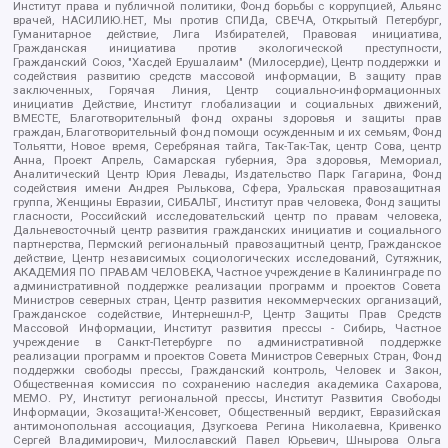
Институт права и публичной политики, Фонд борьбы с коррупцией, Альянс
врачей, НАСИЛИЮ.НЕТ, Мы против СПИДа, СВЕЧА, Открытый Петербург,
Гуманитарное действие, Лига Избирателей, Правовая инициатива,
Гражданская инициатива против экологической преступности,
Гражданский Союз, "Хасдей Ерушалаим" (Милосердие), Центр поддержки и
содействия развитию средств массовой информации, В защиту прав
заключенных, Горячая Линия, Центр социально-информационных
инициатив Действие, Институт глобализации и социальных движений,
ВМЕСТЕ, Благотворительный фонд охраны здоровья и защиты прав
граждан, Благотворительный фонд помощи осужденным и их семьям, Фонд
Тольятти, Новое время, Серебряная тайга, Так-Так-Так, центр Сова, центр
Анна, Проект Апрель, Самарская губерния, Эра здоровья, Мемориал,
Аналитический Центр Юрия Левады, Издательство Парк Гагарина, Фонд
содействия имени Андрея Рылькова, Сфера, Уральская правозащитная
группа, Женщины Евразии, СИБАЛЬТ, Институт прав человека, Фонд защиты
гласности, Российский исследовательский центр по правам человека,
Дальневосточный центр развития гражданских инициатив и социального
партнерства, Пермский региональный правозащитный центр, Гражданское
действие, Центр независимых социологических исследований, Сутяжник,
АКАДЕМИЯ ПО ПРАВАМ ЧЕЛОВЕКА, Частное учреждение в Калининграде по
административной поддержке реализации программ и проектов Совета
Министров северных стран, Центр развития некоммерческих организаций,
Гражданское содействие, Интернешнл-Р, Центр Защиты Прав Средств
Массовой Информации, Институт развития прессы - Сибирь, Частное
учреждение в Санкт-Петербурге по административной поддержке
реализации программ и проектов Совета Министров Северных Стран, Фонд
поддержки свободы прессы, Гражданский контроль, Человек и Закон,
Общественная комиссия по сохранению наследия академика Сахарова,
МЕМО. РУ, Институт региональной прессы, Институт Развития Свободы
Информации, Экозащита!-Женсовет, Общественный вердикт, Евразийская
антимонопольная ассоциация, Дзугкоева Регина Николаевна, Кривенко
Сергей Владимирович, Милославский Павел Юрьевич, Шнырова Ольга