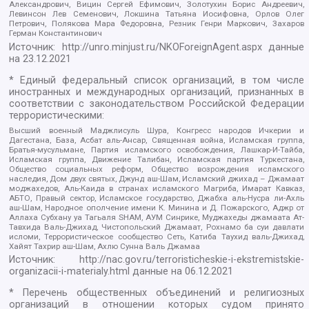
Александрович, Вицин Сергей Ефимович, Золотухин Борис Андреевич,
Левинсон Лев Семенович, Локшина Татьяна Иосифовна, Орлов Олег
Петрович, Полякова Мара Федоровна, Резник Генри Маркович, Захаров
Герман Константинович
Источник:
http://unro.minjust.ru/NKOForeignAgent.aspx
данные
на
23.12.2021
* Единый федеральный список организаций, в том числе
иностранных и международных организаций, признанных в
соответствии с законодательством Российской Федерации
террористическими:
Высший военный Маджлисуль Шура, Конгресс народов Ичкерии и
Дагестана, База, Асбат аль-Ансар, Священная война, Исламская группа,
Братья-мусульмане, Партия исламского освобождения, Лашкар-И-Тайба,
Исламская группа, Движение Талибан, Исламская партия Туркестана,
Общество социальных реформ, Общество возрождения исламского
наследия, Дом двух святых, Джунд аш-Шам, Исламский джихад – Джамаат
моджахедов, Аль-Каида в странах исламского Магриба, Имарат Кавказ,
АБТО, Правый сектор, Исламское государство, Джабха аль-Нусра ли-Ахль
аш-Шам, Народное ополчение имени К. Минина и Д. Пожарского, Аджр от
Аллаха Субхану уа Тагьаля SHAM, АУМ Синрике, Муджахеды джамаата Ат-
Тавхида Валь-Джихад, Чистопольский Джамаат, Рохнамо ба суи давлати
исломи, Террористическое сообщество Сеть, Катиба Таухид валь-Джихад,
Хайят Тахрир аш-Шам, Ахлю Сунна Валь Джамаа
Источник:
http://nac.gov.ru/terroristicheskie-i-ekstremistskie-
organizacii-i-materialy.html
данные на
06.12.2021
* Перечень общественных объединений и религиозных
организаций в отношении которых судом принято