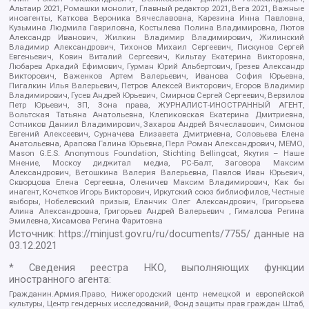
Альтаир 2021, Ромашки монолит, Главный редактор 2021, Вега 2021, Важные
иноагенты, Каткова Вероника Вячеславовна, Карезина Инна Павловна,
Кузьмина Людмила Гавриловна, Костылева Полина Владимировна, Лютов
Александр Иванович, Жилкин Владимир Владимирович, Жилинский
Владимир Александрович, Тихонов Михаил Сергеевич, Пискунов Сергей
Евгеньевич, Ковин Виталий Сергеевич, Кильтау Екатерина Викторовна,
Любарев Аркадий Ефимович, Гурман Юрий Альбертович, Грезев Александр
Викторович, Важенков Артем Валерьевич, Иванова София Юрьевна,
Пигалкин Илья Валерьевич, Петров Алексей Викторович, Егоров Владимир
Владимирович, Гусев Андрей Юрьевич, Смирнов Сергей Сергеевич, Верзилов
Петр Юрьевич, ЗП, Зона права, ЖУРНАЛИСТ-ИНОСТРАННЫЙ АГЕНТ,
Вольтская Татьяна Анатольевна, Клепиковская Екатерина Дмитриевна,
Сотников Даниил Владимирович, Захаров Андрей Вячеславович, Симонов
Евгений Алексеевич, Сурначева Елизавета Дмитриевна, Соловьева Елена
Анатольевна, Арапова Галина Юрьевна, Перл Роман Александрович, МЕМО,
Mason G.E.S. Anonymous Foundation, Stichting Bellingcat, Якутия – Наше
Мнение, Москоу диджитал медиа, РС-Балт, Заговора Максим
Александрович, Ветошкина Валерия Валерьевна, Павлов Иван Юрьевич,
Скворцова Елена Сергеевна, Оленичев Максим Владимирович, Как бы
инагент, Кочетков Игорь Викторович, Иркутский союз библиофилов, Честные
выборы, Нобелевский призыв, Еланчик Олег Александрович, Григорьева
Алина Александровна, Григорьев Андрей Валерьевич , Гималова Регина
Эмилевна, Хисамова Регина Фаритовна
Источник:
https://minjust.gov.ru/ru/documents/7755/
данные на
03.12.2021
* Сведения реестра НКО, выполняющих функции
иностранного агента:
Гражданин.Армия.Право, Нижегородский центр немецкой и европейской
культуры, Центр гендерных исследований, Фонд защиты прав граждан Штаб,