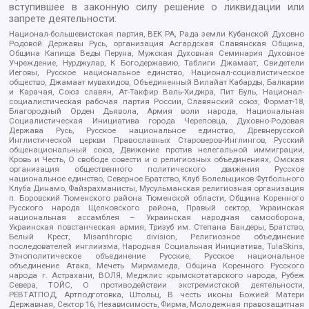
вступившее в законную силу решение о ликвидации или
запрете деятельности:
Национал-большевистская партия, ВЕК РА, Рада земли Кубанской Духовно
Родовой Державы Русь, организация Асгардская Славянская Община,
Община Капища Веды Перуна, Мужская Духовная Семинария Духовное
Учреждение, Нурджулар, К Богодержавию, Таблиги Джамаат, Свидетели
Иеговы, Русское национальное единство, Национал-социалистическое
общество, Джамаат мувахидов, Объединенный Вилайат Кабарды, Балкарии
и Карачая, Союз славян, Ат-Такфир Валь-Хиджра, Пит Буль, Национал-
социалистическая рабочая партия России, Славянский союз, Формат-18,
Благородный Орден Дьявола, Армия воли народа, Национальная
Социалистическая Инициатива города Череповца, Духовно-Родовая
Держава Русь, Русское национальное единство, Древнерусской
Инглистической церкви Православных Староверов-Инглингов, Русский
общенациональный союз, Движение против нелегальной иммиграции,
Кровь и Честь, О свободе совести и о религиозных объединениях, Омская
организация общественного политического движения Русское
национальное единство, Северное Братство, Клуб Болельщиков Футбольного
Клуба Динамо, Файзрахманисты, Мусульманская религиозная организация
п. Боровский Тюменского района Тюменской области, Община Коренного
Русского народа Щелковского района, Правый сектор, Украинская
национальная ассамблея – Украинская народная самооборона,
Украинская повстанческая армия, Тризуб им. Степана Бандеры, Братство,
Белый Крест, Misanthropic division, Религиозное объединение
последователей инглиизма, Народная Социальная Инициатива, TulaSkins,
Этнополитическое объединение Русские, Русское национальное
объединение Атака, Мечеть Мирмамеда, Община Коренного Русского
народа г. Астрахани, ВОЛЯ, Меджлис крымскотатарского народа, Рубеж
Севера, ТОЙС, О противодействии экстремистской деятельности,
РЕВТАТПОД, Артподготовка, Штольц, В честь иконы Божией Матери
Державная, Сектор 16, Независимость, Фирма, Молодежная правозащитная