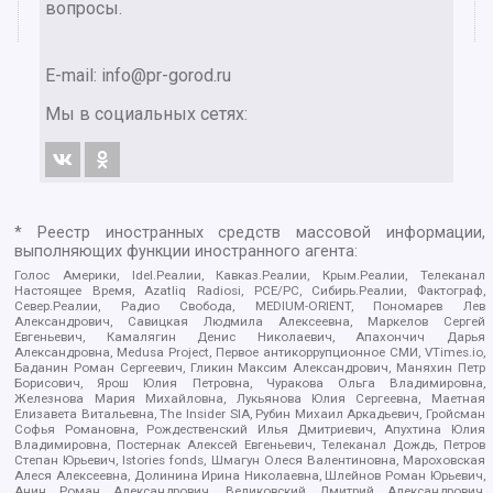
вопросы.
E-mail:
info@pr-gorod.ru
Мы в социальных сетях:
* Реестр иностранных средств массовой информации,
выполняющих функции иностранного агента:
Голос Америки, Idel.Реалии, Кавказ.Реалии, Крым.Реалии, Телеканал
Настоящее Время, Azatliq Radiosi, PCE/PC, Сибирь.Реалии, Фактограф,
Север.Реалии, Радио Свобода, MEDIUM-ORIENT, Пономарев Лев
Александрович, Савицкая Людмила Алексеевна, Маркелов Сергей
Евгеньевич, Камалягин Денис Николаевич, Апахончич Дарья
Александровна, Medusa Project, Первое антикоррупционное СМИ, VTimes.io,
Баданин Роман Сергеевич, Гликин Максим Александрович, Маняхин Петр
Борисович, Ярош Юлия Петровна, Чуракова Ольга Владимировна,
Железнова Мария Михайловна, Лукьянова Юлия Сергеевна, Маетная
Елизавета Витальевна, The Insider SIA, Рубин Михаил Аркадьевич, Гройсман
Софья Романовна, Рождественский Илья Дмитриевич, Апухтина Юлия
Владимировна, Постернак Алексей Евгеньевич, Телеканал Дождь, Петров
Степан Юрьевич, Istories fonds, Шмагун Олеся Валентиновна, Мароховская
Алеся Алексеевна, Долинина Ирина Николаевна, Шлейнов Роман Юрьевич,
Анин Роман Александрович, Великовский Дмитрий Александрович,