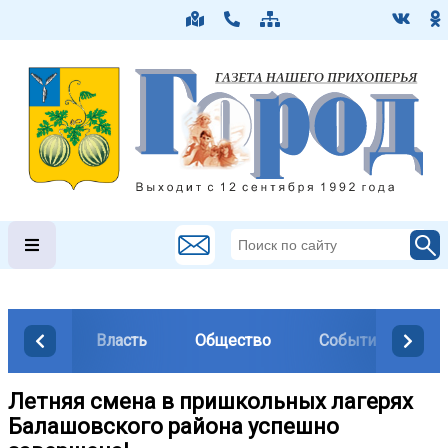
Власть
Общество
События
М
Летняя смена в пришкольных лагерях
Балашовского района успешно