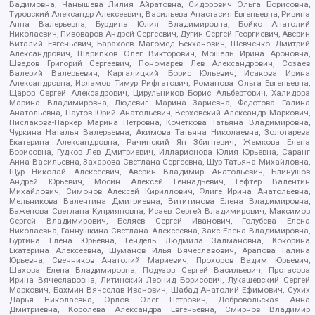
Вадимовна, Чанышева Лилия Айратовна, Сидорович Ольга Борисовна,
Туровский Александр Алексеевич, Васильева Анастасия Евгеньевна, Ривина
Анна Валерьевна, Бурдина Юлия Владимировна, Бойко Анатолий
Николаевич, Пивоваров Андрей Сергеевич, Дугин Сергей Георгиевич, Аверин
Виталий Евгеньевич, Барахоев Магомед Бекханович, Шевченко Дмитрий
Александрович, Шарипков Олег Викторович, Мошель Ирина Ароновна,
Шведов Григорий Сергеевич, Пономарев Лев Александрович, Созаев
Валерий Валерьевич, Каргалицкий Борис Юльевич, Исакова Ирина
Александровна, Исламов Тимур Рифгатович, Романова Ольга Евгеньевна,
Щаров Сергей Алексадрович, Цирульников Борис Альбертович, Халидова
Марина Владимировна, Людевиг Марина Зариевна, Федотова Галина
Анатольевна, Паутов Юрий Анатольевич, Верховский Александр Маркович,
Пислакова-Паркер Марина Петровна, Кочеткова Татьяна Владимировна,
Чуркина Наталья Валерьевна, Акимова Татьяна Николаевна, Золотарева
Екатерина Александровна, Рачинский Ян Збигневич, Жемкова Елена
Борисовна, Гудков Лев Дмитриевич, Илларионова Юлия Юрьевна, Саранг
Анна Васильевна, Захарова Светлана Сергеевна, Щур Татьяна Михайловна,
Щур Николай Алексеевич, Аверин Владимир Анатольевич, Блинушов
Андрей Юрьевич, Мосин Алексей Геннадьевич, Гефтер Валентин
Михайлович, Симонов Алексей Кириллович, Флиге Ирина Анатольевна,
Мельникова Валентина Дмитриевна, Вититинова Елена Владимировна,
Баженова Светлана Куприяновна, Исаев Сергей Владимирович, Максимов
Сергей Владимирович, Беляев Сергей Иванович, Голубева Елена
Николаевна, Ганнушкина Светлана Алексеевна, Закс Елена Владимировна,
Буртина Елена Юрьевна, Гендель Людмила Залмановна, Кокорина
Екатерина Алексеевна, Шуманов Илья Вячеславович, Арапова Галина
Юрьевна, Свечников Анатолий Мариевич, Прохоров Вадим Юрьевич,
Шахова Елена Владимировна, Подузов Сергей Васильевич, Протасова
Ирина Вячеславовна, Литинский Леонид Борисович, Лукашевский Сергей
Маркович, Бахмин Вячеслав Иванович, Шабад Анатолий Ефимович, Сухих
Дарья Николаевна, Орлов Олег Петрович, Добровольская Анна
Дмитриевна, Королева Александра Евгеньевна, Смирнов Владимир