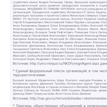
содействия имени Андрея Рылькова, Сфера, Уральская правозащитна
Дальневосточный центр развития гражданских инициатив и социа
Сутяжник, АКАДЕМИЯ ПО ПРАВАМ ЧЕЛОВЕКА, Частное учреждение в Ка
организаций, Гражданское содействие, Интернешнл-Р, Центр Защиты
реализации программ и проектов Совета Министров Северных Стран
МЕМО. РУ, Институт региональной прессы, Институт Развития Своб
Сергей Владимирович, Милославский Павел Юрьевич, Шнырова Ольга
Анна Валерьевна, Бурдина Юлия Владимировна, Бойко Анатолий Ник
Александрович, Шарипков Олег Викторович, Мошель Ирина Ароно
Александровна, Исламов Тимур Рифгатович, Романова Ольга Евгень
Анатольевна, Паутов Юрий Анатольевич, Верховский Александр Марк
Екатерина Александровна, Рачинский Ян Збигневич, Жемкова Елена 
Щур Николай Алексеевич, Аверин Владимир Анатольевич, Блинушов 
Валентина Дмитриевна, Вититинова Елена Владимировна, Баженов
Ганнушкина Светлана Алексеевна, Закс Елена Владимировна, Буртин
Анатолий Мариевич, Прохоров Вадим Юрьевич, Шахова Елена Владими
Иванович, Шабад Анатолий Ефимович, Сухих Дарья Николаевна, Орл
Золотухин Борис Андреевич, Левинсон Лев Семенович, Локшина Тать
Источник:
http://unro.minjust.ru/NKOForeignAgent.aspx
дан
* Единый федеральный список организаций, в том чис
террористическими:
Высший военный Маджлисуль Шура, Конгресс народов Ичкерии и Да
Исламская группа, Движение Талибан, Исламская партия Туркест
моджахедов, Аль-Каида в странах исламского Магриба, Имарат Кавка
Аллаха Субхану уа Тагьаля SHAM, АУМ Синрике, Муджахеды джамаа
Джихад, Хайят Тахрир аш-Шам, Ахлю Сунна Валь Джамаа
Источник:
http://nac.gov.ru/terroristicheskie-i-ekstremistskie
* Перечень общественных объединений и религиозных