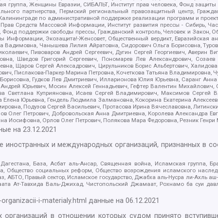
я группа, Женщины Евразии, СИБАЛЬТ, Институт прав человека, Фонд защиты 
льного партнерства, Пермский региональный правозащитный центр, Граждан
лининграде по административной поддержке реализации программ и проекто
 Прав Средств Массовой Информации, Институт развития прессы - Сибирь, Ча
, Фонд поддержки свободы прессы, Гражданский контроль, Человек и Закон, 
оды Информации, Экозащита!-Женсовет, Общественный вердикт, Евразийская а
 Вадимовна, Чанышева Лилия Айратовна, Сидорович Ольга Борисовна, Туровс
олаевич, Пивоваров Андрей Сергеевич, Дугин Сергей Георгиевич, Аверин В
вна, Шведов Григорий Сергеевич, Пономарев Лев Александрович, Созаев
евна, Щаров Сергей Алексадрович, Цирульников Борис Альбертович, Халидо
ович, Пислакова-Паркер Марина Петровна, Кочеткова Татьяна Владимировна, Ч
Борисовна, Гудков Лев Дмитриевич, Илларионова Юлия Юрьевна, Саранг Анна
Андрей Юрьевич, Мосин Алексей Геннадьевич, Гефтер Валентин Михайлович,
а Светлана Куприяновна, Исаев Сергей Владимирович, Максимов Сергей Вл
а Елена Юрьевна, Гендель Людмила Залмановна, Кокорина Екатерина Алексее
ровна, Подузов Сергей Васильевич, Протасова Ирина Вячеславовна, Литинск
ов Олег Петрович, Добровольская Анна Дмитриевна, Королева Александра Ев
яна Иосифовна, Орлов Олег Петрович, Полякова Мара Федоровна, Резник Генри
ные на
23.12.2021
ле иностранных и международных организаций, признанных в с
гестана, База, Асбат аль-Ансар, Священная война, Исламская группа, Бра
ана, Общество социальных реформ, Общество возрождения исламского насле
з, АБТО, Правый сектор, Исламское государство, Джабха аль-Нусра ли-Ахль а
та Ат-Тавхида Валь-Джихад, Чистопольский Джамаат, Рохнамо ба суи давлат
-organizacii-i-materialy.html
данные на
06.12.2021
 организаций в отношении которых судом принято вступивше