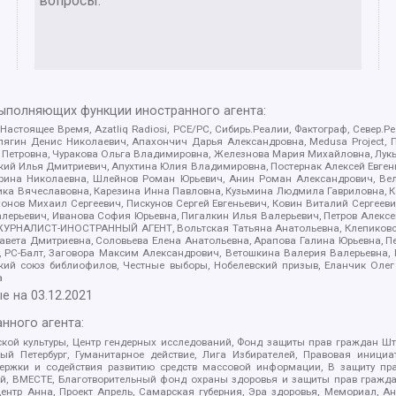
вопросы.
выполняющих функции иностранного агента:
 Настоящее Время, Azatliq Radiosi, PCE/PC, Сибирь.Реалии, Фактограф, Север
ягин Денис Николаевич, Апахончич Дарья Александровна, Medusa Project, П
етровна, Чуракова Ольга Владимировна, Железнова Мария Михайловна, Лукьян
й Илья Дмитриевич, Апухтина Юлия Владимировна, Постернак Алексей Евгеньев
рина Николаевна, Шлейнов Роман Юрьевич, Анин Роман Александрович, Вел
оника Вячеславовна, Карезина Инна Павловна, Кузьмина Людмила Гавриловна
ов Михаил Сергеевич, Пискунов Сергей Евгеньевич, Ковин Виталий Сергеевич
алерьевич, Иванова София Юрьевна, Пигалкин Илья Валерьевич, Петров Алексе
а, ЖУРНАЛИСТ-ИНОСТРАННЫЙ АГЕНТ, Вольтская Татьяна Анатольевна, Клепиков
авета Дмитриевна, Соловьева Елена Анатольевна, Арапова Галина Юрьевна, П
иа, РС-Балт, Заговора Максим Александрович, Ветошкина Валерия Валерьевна
ский союз библиофилов, Честные выборы, Нобелевский призыв, Еланчик Олег
а
е на
03.12.2021
нного агента:
ой культуры, Центр гендерных исследований, Фонд защиты прав граждан Шта
 Петербург, Гуманитарное действие, Лига Избирателей, Правовая инициат
держки и содействия развитию средств массовой информации, В защиту п
ий, ВМЕСТЕ, Благотворительный фонд охраны здоровья и защиты прав граж
, центр Анна, Проект Апрель, Самарская губерния, Эра здоровья, Мемориал,