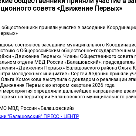
кие общественники приняли участие в з
ционного совета «Движение Первых»
общественники приняли участие в заседании Координаци
Первых»
ашове состоялось заседание муниципального Координацио
йствию с Общероссийским общественно-государственны
одёжи «Движение Первых». Члены Общественного совета 
льном отделе МВД России «Балашовский»: председатель
деления «Движения Первых» Балашовского района Ольга 
нтра молодежных инициатив» Сергей Авдонин приняли уча
 Ольга Комочкова выступила с докладом о реализации эта
Движения Первых во втором квартале 2026 года.
и мероприятия определили дальнейшее направление взаи
ервых на территории Балашовского муниципального райо
 МО МВД России «Балашовский»
ии "Балашовский" ПРЕСС - ЦЕНТР