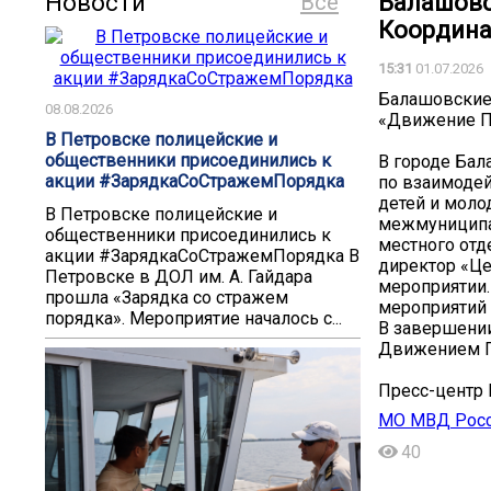
Новости
Все
Балашовс
Координа
15:31
01.07.2026
Балашовские 
08.08.2026
«Движение 
В Петровске полицейские и
общественники присоединились к
В городе Бал
акции #ЗарядкаСоСтражемПорядка
по взаимоде
детей и мол
В Петровске полицейские и
межмуниципа
общественники присоединились к
местного от
акции #ЗарядкаСоСтражемПорядка В
директор «Це
Петровске в ДОЛ им. А. Гайдара
мероприятии.
прошла «Зарядка со стражем
мероприятий 
порядка». Мероприятие началось с...
В завершени
Движением П
Пресс-центр
МО МВД Росс
40