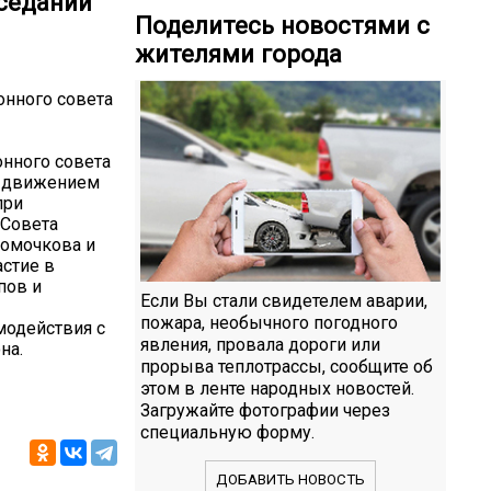
аседании
Поделитесь новостями с
жителями города
онного совета
нного совета
м движением
при
 Совета
Комочкова и
стие в
пов и
Если Вы стали свидетелем аварии,
пожара, необычного погодного
модействия с
явления, провала дороги или
на.
прорыва теплотрассы, сообщите об
этом в ленте народных новостей.
Загружайте фотографии через
специальную форму.
ДОБАВИТЬ НОВОСТЬ