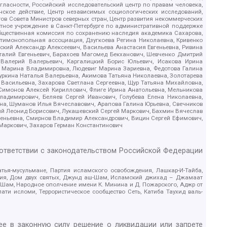
гласности, Российский исследовательский центр по правам человека,
ское действие, Центр независимых социологических исследований,
в Совета Министров северных стран, Центр развития некоммерческих
стное учреждение в Санкт-Петербурге по административной поддержке
Общественная комиссия по сохранению наследия академика Сахарова,
нтимонопольная ассоциация, Дзугкоева Регина Николаевна, Кривенко
кий Александр Алексеевич, Васильева Анастасия Евгеньевна, Ривина
италий Евгеньевич, Барахоев Магомед Бекханович, Шевченко Дмитрий
 Валерий Валерьевич, Каргалицкий Борис Юльевич, Исакова Ирина
ва Марина Владимировна, Людевиг Марина Зариевна, Федотова Галина
уркина Наталья Валерьевна, Акимова Татьяна Николаевна, Золотарева
 Васильевна, Захарова Светлана Сергеевна, Щур Татьяна Михайловна,
 Симонов Алексей Кириллович, Флиге Ирина Анатольевна, Мельникова
адимирович, Беляев Сергей Иванович, Голубева Елена Николаевна,
вна, Шуманов Илья Вячеславович, Арапова Галина Юрьевна, Свечников
ий Леонид Борисович, Лукашевский Сергей Маркович, Бахмин Вячеслав
геньевна, Смирнов Владимир Александрович, Вицин Сергей Ефимович,
 Маркович, Захаров Герман Константинович
оответствии с законодательством Российской Федерации
тья-мусульмане, Партия исламского освобождения, Лашкар-И-Тайба,
дия, Дом двух святых, Джунд аш-Шам, Исламский джихад – Джамаат
ш-Шам, Народное ополчение имени К. Минина и Д. Пожарского, Аджр от
и исломи, Террористическое сообщество Сеть, Катиба Таухид валь-
е в законную силу решение о ликвидации или запрете