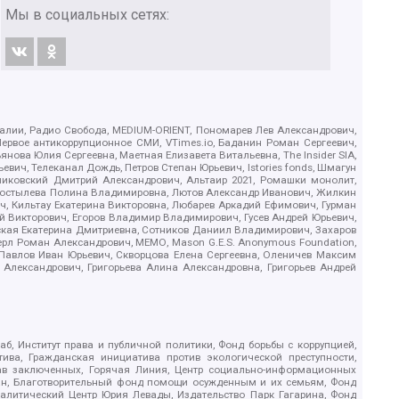
Мы в социальных сетях:
.Реалии, Радио Свобода, MEDIUM-ORIENT, Пономарев Лев Александрович,
ервое антикоррупционное СМИ, VTimes.io, Баданин Роман Сергеевич,
ова Юлия Сергеевна, Маетная Елизавета Витальевна, The Insider SIA,
ич, Телеканал Дождь, Петров Степан Юрьевич, Istories fonds, Шмагун
иковский Дмитрий Александрович, Альтаир 2021, Ромашки монолит,
, Костылева Полина Владимировна, Лютов Александр Иванович, Жилкин
, Кильтау Екатерина Викторовна, Любарев Аркадий Ефимович, Гурман
й Викторович, Егоров Владимир Владимирович, Гусев Андрей Юрьевич,
ская Екатерина Дмитриевна, Сотников Даниил Владимирович, Захаров
ерл Роман Александрович, МЕМО, Mason G.E.S. Anonymous Foundation,
, Павлов Иван Юрьевич, Скворцова Елена Сергеевна, Оленичев Максим
 Александрович, Григорьева Алина Александровна, Григорьев Андрей
б, Институт права и публичной политики, Фонд борьбы с коррупцией,
ива, Гражданская инициатива против экологической преступности,
рав заключенных, Горячая Линия, Центр социально-информационных
дан, Благотворительный фонд помощи осужденным и их семьям, Фонд
 Аналитический Центр Юрия Левады, Издательство Парк Гагарина, Фонд