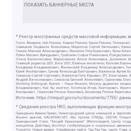
ПОКАЗАТЬ БАННЕРНЫЕ МЕСТА
* Реестр иностранных средств массовой информации, 
Голос Америки, Idel.Реалии, Кавказ.Реалии, Крым.Реалии, Телеканал
Савицкая Людмила Алексеевна, Маркелов Сергей Евгеньевич, Камал
Гликин Максим Александрович, Маняхин Петр Борисович, Ярош Юлия П
Рубин Михаил Аркадьевич, Гройсман Софья Романовна, Рождественски
Олеся Валентиновна, Мароховская Алеся Алексеевна, Долинина И
Главный редактор 2021, Вега 2021, Важные иноагенты, Каткова Вер
Владимир Владимирович, Жилинский Владимир Александрович, Тихон
Юрий Альбертович, Грезев Александр Викторович, Важенков Артем В
Смирнов Сергей Сергеевич, Верзилов Петр Юрьевич, ЗП, Зона прав
Андрей Вячеславович, Симонов Евгений Алексеевич, Сурначева Елиз
Stichting Bellingcat, Якутия – Наше Мнение, Москоу диджитал мед
Владимирович, Как бы инагент, Кочетков Игорь Викторович, Иркут
Валерьевич , Гималова Регина Эмилевна, Хисамова Регина Фаритовн
Источник:
https://minjust.gov.ru/ru/documents/7755/
данны
* Сведения реестра НКО, выполняющих функции иностра
Гражданин.Армия.Право, Нижегородский центр немецкой и европейск
Альянс врачей, НАСИЛИЮ.НЕТ, Мы против СПИДа, СВЕЧА, Открытый
Гражданский Союз, "Хасдей Ерушалаим" (Милосердие), Центр под
инициатив Действие, Институт глобализации и социальных движен
Тольятти, Новое время, Серебряная тайга, Так-Так-Так, центр Сова