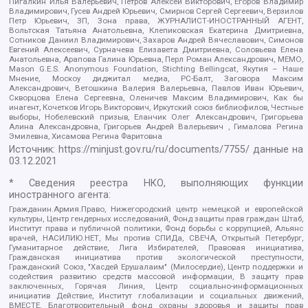
Пигалкин Илья Валерьевич, Петров Алексей Викторович, Егоров Владимир
Владимирович, Гусев Андрей Юрьевич, Смирнов Сергей Сергеевич, Верзилов
Петр Юрьевич, ЗП, Зона права, ЖУРНАЛИСТ-ИНОСТРАННЫЙ АГЕНТ,
Вольтская Татьяна Анатольевна, Клепиковская Екатерина Дмитриевна,
Сотников Даниил Владимирович, Захаров Андрей Вячеславович, Симонов
Евгений Алексеевич, Сурначева Елизавета Дмитриевна, Соловьева Елена
Анатольевна, Арапова Галина Юрьевна, Перл Роман Александрович, МЕМО,
Mason G.E.S. Anonymous Foundation, Stichting Bellingcat, Якутия – Наше
Мнение, Москоу диджитал медиа, РС-Балт, Заговора Максим
Александрович, Ветошкина Валерия Валерьевна, Павлов Иван Юрьевич,
Скворцова Елена Сергеевна, Оленичев Максим Владимирович, Как бы
инагент, Кочетков Игорь Викторович, Иркутский союз библиофилов, Честные
выборы, Нобелевский призыв, Еланчик Олег Александрович, Григорьева
Алина Александровна, Григорьев Андрей Валерьевич , Гималова Регина
Эмилевна, Хисамова Регина Фаритовна
Источник:
https://minjust.gov.ru/ru/documents/7755/
данные на
03.12.2021
* Сведения реестра НКО, выполняющих функции
иностранного агента:
Гражданин.Армия.Право, Нижегородский центр немецкой и европейской
культуры, Центр гендерных исследований, Фонд защиты прав граждан Штаб,
Институт права и публичной политики, Фонд борьбы с коррупцией, Альянс
врачей, НАСИЛИЮ.НЕТ, Мы против СПИДа, СВЕЧА, Открытый Петербург,
Гуманитарное действие, Лига Избирателей, Правовая инициатива,
Гражданская инициатива против экологической преступности,
Гражданский Союз, "Хасдей Ерушалаим" (Милосердие), Центр поддержки и
содействия развитию средств массовой информации, В защиту прав
заключенных, Горячая Линия, Центр социально-информационных
инициатив Действие, Институт глобализации и социальных движений,
ВМЕСТЕ, Благотворительный фонд охраны здоровья и защиты прав