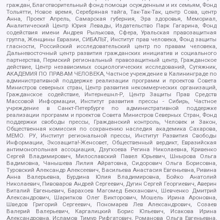
граждан, Благотворительный фонд помощи осужденным и их семьям, Фонд
Тольятти, Новое время, Серебряная тайга, Так-Так-Так, центр Сова, центр
Анна, Проект Апрель, Самарская губерния, Эра здоровья, Мемориал,
Аналитический Центр Юрия Левады, Издательство Парк Гагарина, Фонд
содействия имени Андрея Рылькова, Сфера, Уральская правозащитная
группа, Женщины Евразии, СИБАЛЬТ, Институт прав человека, Фонд защиты
гласности, Российский исследовательский центр по правам человека,
Дальневосточный центр развития гражданских инициатив и социального
партнерства, Пермский региональный правозащитный центр, Гражданское
действие, Центр независимых социологических исследований, Сутяжник,
АКАДЕМИЯ ПО ПРАВАМ ЧЕЛОВЕКА, Частное учреждение в Калининграде по
административной поддержке реализации программ и проектов Совета
Министров северных стран, Центр развития некоммерческих организаций,
Гражданское содействие, Интернешнл-Р, Центр Защиты Прав Средств
Массовой Информации, Институт развития прессы - Сибирь, Частное
учреждение в Санкт-Петербурге по административной поддержке
реализации программ и проектов Совета Министров Северных Стран, Фонд
поддержки свободы прессы, Гражданский контроль, Человек и Закон,
Общественная комиссия по сохранению наследия академика Сахарова,
МЕМО. РУ, Институт региональной прессы, Институт Развития Свободы
Информации, Экозащита!-Женсовет, Общественный вердикт, Евразийская
антимонопольная ассоциация, Дзугкоева Регина Николаевна, Кривенко
Сергей Владимирович, Милославский Павел Юрьевич, Шнырова Ольга
Вадимовна, Чанышева Лилия Айратовна, Сидорович Ольга Борисовна,
Туровский Александр Алексеевич, Васильева Анастасия Евгеньевна, Ривина
Анна Валерьевна, Бурдина Юлия Владимировна, Бойко Анатолий
Николаевич, Пивоваров Андрей Сергеевич, Дугин Сергей Георгиевич, Аверин
Виталий Евгеньевич, Барахоев Магомед Бекханович, Шевченко Дмитрий
Александрович, Шарипков Олег Викторович, Мошель Ирина Ароновна,
Шведов Григорий Сергеевич, Пономарев Лев Александрович, Созаев
Валерий Валерьевич, Каргалицкий Борис Юльевич, Исакова Ирина
Александровна, Исламов Тимур Рифгатович, Романова Ольга Евгеньевна,