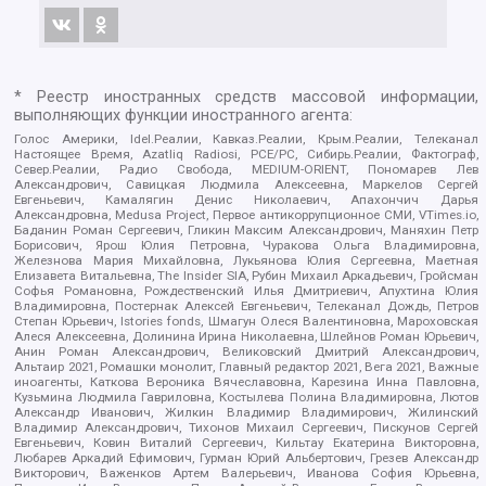
* Реестр иностранных средств массовой информации,
выполняющих функции иностранного агента:
Голос Америки, Idel.Реалии, Кавказ.Реалии, Крым.Реалии, Телеканал
Настоящее Время, Azatliq Radiosi, PCE/PC, Сибирь.Реалии, Фактограф,
Север.Реалии, Радио Свобода, MEDIUM-ORIENT, Пономарев Лев
Александрович, Савицкая Людмила Алексеевна, Маркелов Сергей
Евгеньевич, Камалягин Денис Николаевич, Апахончич Дарья
Александровна, Medusa Project, Первое антикоррупционное СМИ, VTimes.io,
Баданин Роман Сергеевич, Гликин Максим Александрович, Маняхин Петр
Борисович, Ярош Юлия Петровна, Чуракова Ольга Владимировна,
Железнова Мария Михайловна, Лукьянова Юлия Сергеевна, Маетная
Елизавета Витальевна, The Insider SIA, Рубин Михаил Аркадьевич, Гройсман
Софья Романовна, Рождественский Илья Дмитриевич, Апухтина Юлия
Владимировна, Постернак Алексей Евгеньевич, Телеканал Дождь, Петров
Степан Юрьевич, Istories fonds, Шмагун Олеся Валентиновна, Мароховская
Алеся Алексеевна, Долинина Ирина Николаевна, Шлейнов Роман Юрьевич,
Анин Роман Александрович, Великовский Дмитрий Александрович,
Альтаир 2021, Ромашки монолит, Главный редактор 2021, Вега 2021, Важные
иноагенты, Каткова Вероника Вячеславовна, Карезина Инна Павловна,
Кузьмина Людмила Гавриловна, Костылева Полина Владимировна, Лютов
Александр Иванович, Жилкин Владимир Владимирович, Жилинский
Владимир Александрович, Тихонов Михаил Сергеевич, Пискунов Сергей
Евгеньевич, Ковин Виталий Сергеевич, Кильтау Екатерина Викторовна,
Любарев Аркадий Ефимович, Гурман Юрий Альбертович, Грезев Александр
Викторович, Важенков Артем Валерьевич, Иванова София Юрьевна,