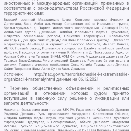
иностранных и международных организаций, признанных в
соответствии с законодательством Российской Федерации
террористическими:
Высший военный Маджлисуль Шура, Конгресс народов Ичкерии и
Дагестана, База, Асбат аль-Ансар, Священная война, Исламская группа,
Братья-мусульмане, Партия исламского освобождения, Лашкар-И-Тайба,
Исламская группа, Движение Талибан, Исламская партия Туркестана,
Общество социальных реформ, Общество возрождения исламского
наследия, Дом двух святых, Джунд аш-Шам, Исламский джихад – Джамаат
моджахедов, Аль-Каида в странах исламского Магриба, Имарат Кавказ,
АБТО, Правый сектор, Исламское государство, Джабха аль-Нусра ли-Ахль
аш-Шам, Народное ополчение имени К. Минина и Д. Пожарского, Аджр от
Аллаха Субхану уа Тагьаля SHAM, АУМ Синрике, Муджахеды джамаата Ат-
Тавхида Валь-Джихад, Чистопольский Джамаат, Рохнамо ба суи давлати
исломи, Террористическое сообщество Сеть, Катиба Таухид валь-Джихад,
Хайят Тахрир аш-Шам, Ахлю Сунна Валь Джамаа
Источник:
http://nac.gov.ru/terroristicheskie-i-ekstremistskie-
organizacii-i-materialy.html
данные на
06.12.2021
* Перечень общественных объединений и религиозных
организаций в отношении которых судом принято
вступившее в законную силу решение о ликвидации или
запрете деятельности:
Национал-большевистская партия, ВЕК РА, Рада земли Кубанской Духовно
Родовой Державы Русь, организация Асгардская Славянская Община,
Община Капища Веды Перуна, Мужская Духовная Семинария Духовное
Учреждение, Нурджулар, К Богодержавию, Таблиги Джамаат, Свидетели
Иеговы, Русское национальное единство, Национал-социалистическое
общество, Джамаат мувахидов, Объединенный Вилайат Кабарды, Балкарии