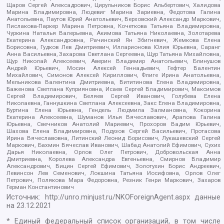
Щаров Сергей Алексадрович, Цирульников Борис Альбертович, Халидова
Марина Владимировна, Людевиг Марина Зариевна, Федотова Галина
Анатольевна, Паутов Юрий Анатольевич, Верховский Александр Маркович,
Пислакова-Паркер Марина Петровна, Кочеткова Татьяна Владимировна,
Чуркина Наталья Валерьевна, Акимова Татьяна Николаевна, Золотарева
Екатерина Александровна, Рачинский Ян Збигневич, Жемкова Елена
Борисовна, Гудков Лев Дмитриевич, Илларионова Юлия Юрьевна, Саранг
Анна Васильевна, Захарова Светлана Сергеевна, Щур Татьяна Михайловна,
Щур Николай Алексеевич, Аверин Владимир Анатольевич, Блинушов
Андрей Юрьевич, Мосин Алексей Геннадьевич, Гефтер Валентин
Михайлович, Симонов Алексей Кириллович, Флиге Ирина Анатольевна,
Мельникова Валентина Дмитриевна, Вититинова Елена Владимировна,
Баженова Светлана Куприяновна, Исаев Сергей Владимирович, Максимов
Сергей Владимирович, Беляев Сергей Иванович, Голубева Елена
Николаевна, Ганнушкина Светлана Алексеевна, Закс Елена Владимировна,
Буртина Елена Юрьевна, Гендель Людмила Залмановна, Кокорина
Екатерина Алексеевна, Шуманов Илья Вячеславович, Арапова Галина
Юрьевна, Свечников Анатолий Мариевич, Прохоров Вадим Юрьевич,
Шахова Елена Владимировна, Подузов Сергей Васильевич, Протасова
Ирина Вячеславовна, Литинский Леонид Борисович, Лукашевский Сергей
Маркович, Бахмин Вячеслав Иванович, Шабад Анатолий Ефимович, Сухих
Дарья Николаевна, Орлов Олег Петрович, Добровольская Анна
Дмитриевна, Королева Александра Евгеньевна, Смирнов Владимир
Александрович, Вицин Сергей Ефимович, Золотухин Борис Андреевич,
Левинсон Лев Семенович, Локшина Татьяна Иосифовна, Орлов Олег
Петрович, Полякова Мара Федоровна, Резник Генри Маркович, Захаров
Герман Константинович
Источник:
http://unro.minjust.ru/NKOForeignAgent.aspx
данные
на
23.12.2021
* Единый федеральный список организаций, в том числе