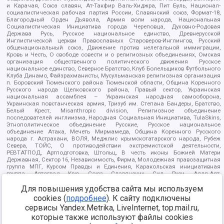
и Карачая, Союз славян, Ат-Такфир Валь-Хиджра, Пит Буль, Национал-
социалистическая рабочая партия России, Славянский союз, Формат-18,
Благородный Орден Дьявола, Армия воли народа, Национальная
Социалистическая Инициатива города Череповца, Духовно-Родовая
Держава Русь, Русское национальное единство, Древнерусской
Инглистической церкви Православных Староверов-Инглингов, Русский
общенациональный союз, Движение против нелегальной иммиграции,
Кровь и Честь, О свободе совести и о религиозных объединениях, Омская
организация общественного политического движения Русское
национальное единство, Северное Братство, Клуб Болельщиков Футбольного
Клуба Динамо, Файзрахманисты, Мусульманская религиозная организация
п. Боровский Тюменского района Тюменской области, Община Коренного
Русского народа Щелковского района, Правый сектор, Украинская
национальная ассамблея – Украинская народная самооборона,
Украинская повстанческая армия, Тризуб им. Степана Бандеры, Братство,
Белый Крест, Misanthropic division, Религиозное объединение
последователей инглиизма, Народная Социальная Инициатива, TulaSkins,
Этнополитическое объединение Русские, Русское национальное
объединение Атака, Мечеть Мирмамеда, Община Коренного Русского
народа г. Астрахани, ВОЛЯ, Меджлис крымскотатарского народа, Рубеж
Севера, ТОЙС, О противодействии экстремистской деятельности,
РЕВТАТПОД, Артподготовка, Штольц, В честь иконы Божией Матери
Державная, Сектор 16, Независимость, Фирма, Молодежная правозащитная
группа МПГ, Курсом Правды и Единения, Каракольская инициативная
группа, Автоград Крю, Союз Славянских Сил Руси, Алля-Аят,
Благотворительный пансионат Ак Умут, Русская республика Русь,
Для повышения удобства сайта мы используем
Арестантское уголовное единство, Башкорт, Нация и свобода, W.H.С., Фалунь
Дафа, Иртыш Ultras, Русский Патриотический клуб-Новокузнецк/РПК,
cookies (
подробнее
). К сайту подключены
Сибирский державный союз, Фонд борьбы с коррупцией, Фонд защиты прав
сервисы Yandex.Metrika, LiveInternet, top.mail.ru,
граждан, Штабы Навального, Совет граждан СССР Прикубанского округа г.
Краснодара
которые также используют файлы cookies