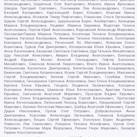
Александрович, Шарипков Олег Викторович, Мошель Ирина Ароновна,
Шведов Григорий Сергеевич, Пономарев Лев Александрович, Созаев
Валерий Валерьевич, Каргалицкий Борис Юльевич, Исакова Ирина
Александровна, Исламов Тимур Рифгатович, Романова Ольга Евгеньевна,
Щаров Сергей Алексадрович, Цирульников Борис Альбертович, Халидова
Марина Владимировна, Людевиг Марина Зариевна, Федотова Галина
Анатольевна, Паутов Юрий Анатольевич, Верховский Александр Маркович,
Пислакова-Паркер Марина Петровна, Кочеткова Татьяна Владимировна,
Чуркина Наталья Валерьевна, Акимова Татьяна Николаевна, Золотарева
Екатерина Александровна, Рачинский Ян Збигневич, Жемкова Елена
Борисовна, Гудков Лев Дмитриевич, Илларионова Юлия Юрьевна, Саранг
Анна Васильевна, Захарова Светлана Сергеевна, Щур Татьяна Михайловна,
Щур Николай Алексеевич, Аверин Владимир Анатольевич, Блинушов
Андрей Юрьевич, Мосин Алексей Геннадьевич, Гефтер Валентин
Михайлович, Симонов Алексей Кириллович, Флиге Ирина Анатольевна,
Мельникова Валентина Дмитриевна, Вититинова Елена Владимировна,
Баженова Светлана Куприяновна, Исаев Сергей Владимирович, Максимов
Сергей Владимирович, Беляев Сергей Иванович, Голубева Елена
Николаевна, Ганнушкина Светлана Алексеевна, Закс Елена Владимировна,
Буртина Елена Юрьевна, Гендель Людмила Залмановна, Кокорина
Екатерина Алексеевна, Шуманов Илья Вячеславович, Арапова Галина
Юрьевна, Свечников Анатолий Мариевич, Прохоров Вадим Юрьевич,
Шахова Елена Владимировна, Подузов Сергей Васильевич, Протасова
Ирина Вячеславовна, Литинский Леонид Борисович, Лукашевский Сергей
Маркович, Бахмин Вячеслав Иванович, Шабад Анатолий Ефимович, Сухих
Дарья Николаевна, Орлов Олег Петрович, Добровольская Анна
Дмитриевна, Королева Александра Евгеньевна, Смирнов Владимир
Александрович, Вицин Сергей Ефимович, Золотухин Борис Андреевич,
Левинсон Лев Семенович, Локшина Татьяна Иосифовна, Орлов Олег
Петрович, Полякова Мара Федоровна, Резник Генри Маркович, Захаров
Герман Константинович