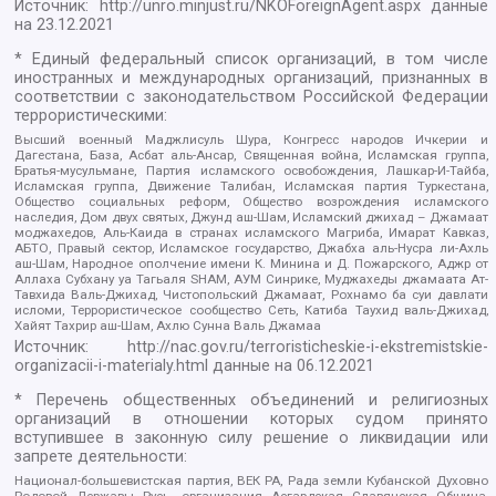
Источник:
http://unro.minjust.ru/NKOForeignAgent.aspx
данные
на
23.12.2021
* Единый федеральный список организаций, в том числе
иностранных и международных организаций, признанных в
соответствии с законодательством Российской Федерации
террористическими:
Высший военный Маджлисуль Шура, Конгресс народов Ичкерии и
Дагестана, База, Асбат аль-Ансар, Священная война, Исламская группа,
Братья-мусульмане, Партия исламского освобождения, Лашкар-И-Тайба,
Исламская группа, Движение Талибан, Исламская партия Туркестана,
Общество социальных реформ, Общество возрождения исламского
наследия, Дом двух святых, Джунд аш-Шам, Исламский джихад – Джамаат
моджахедов, Аль-Каида в странах исламского Магриба, Имарат Кавказ,
АБТО, Правый сектор, Исламское государство, Джабха аль-Нусра ли-Ахль
аш-Шам, Народное ополчение имени К. Минина и Д. Пожарского, Аджр от
Аллаха Субхану уа Тагьаля SHAM, АУМ Синрике, Муджахеды джамаата Ат-
Тавхида Валь-Джихад, Чистопольский Джамаат, Рохнамо ба суи давлати
исломи, Террористическое сообщество Сеть, Катиба Таухид валь-Джихад,
Хайят Тахрир аш-Шам, Ахлю Сунна Валь Джамаа
Источник:
http://nac.gov.ru/terroristicheskie-i-ekstremistskie-
organizacii-i-materialy.html
данные на
06.12.2021
* Перечень общественных объединений и религиозных
организаций в отношении которых судом принято
вступившее в законную силу решение о ликвидации или
запрете деятельности:
Национал-большевистская партия, ВЕК РА, Рада земли Кубанской Духовно