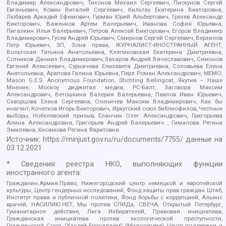
Владимир Александрович, Тихонов Михаил Сергеевич, Пискунов Сергей
Евгеньевич, Ковин Виталий Сергеевич, Кильтау Екатерина Викторовна,
Любарев Аркадий Ефимович, Гурман Юрий Альбертович, Грезев Александр
Викторович, Важенков Артем Валерьевич, Иванова София Юрьевна,
Пигалкин Илья Валерьевич, Петров Алексей Викторович, Егоров Владимир
Владимирович, Гусев Андрей Юрьевич, Смирнов Сергей Сергеевич, Верзилов
Петр Юрьевич, ЗП, Зона права, ЖУРНАЛИСТ-ИНОСТРАННЫЙ АГЕНТ,
Вольтская Татьяна Анатольевна, Клепиковская Екатерина Дмитриевна,
Сотников Даниил Владимирович, Захаров Андрей Вячеславович, Симонов
Евгений Алексеевич, Сурначева Елизавета Дмитриевна, Соловьева Елена
Анатольевна, Арапова Галина Юрьевна, Перл Роман Александрович, МЕМО,
Mason G.E.S. Anonymous Foundation, Stichting Bellingcat, Якутия – Наше
Мнение, Москоу диджитал медиа, РС-Балт, Заговора Максим
Александрович, Ветошкина Валерия Валерьевна, Павлов Иван Юрьевич,
Скворцова Елена Сергеевна, Оленичев Максим Владимирович, Как бы
инагент, Кочетков Игорь Викторович, Иркутский союз библиофилов, Честные
выборы, Нобелевский призыв, Еланчик Олег Александрович, Григорьева
Алина Александровна, Григорьев Андрей Валерьевич , Гималова Регина
Эмилевна, Хисамова Регина Фаритовна
Источник:
https://minjust.gov.ru/ru/documents/7755/
данные на
03.12.2021
* Сведения реестра НКО, выполняющих функции
иностранного агента:
Гражданин.Армия.Право, Нижегородский центр немецкой и европейской
культуры, Центр гендерных исследований, Фонд защиты прав граждан Штаб,
Институт права и публичной политики, Фонд борьбы с коррупцией, Альянс
врачей, НАСИЛИЮ.НЕТ, Мы против СПИДа, СВЕЧА, Открытый Петербург,
Гуманитарное действие, Лига Избирателей, Правовая инициатива,
Гражданская инициатива против экологической преступности,
Гражданский Союз, "Хасдей Ерушалаим" (Милосердие), Центр поддержки и