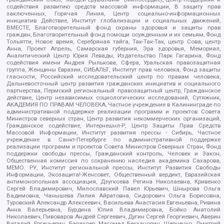
содействия развитию средств массовой информации, В защиту прав
заключенных, Горячая Линия, Центр социально-информационных
инициатив Действие, Институт глобализации и социальных движений,
ВМЕСТЕ, Благотворительный фонд охраны здоровья и защиты прав
граждан, Благотворительный фонд помощи осужденным и их семьям, Фонд
Тольятти, Новое время, Серебряная тайга, Так-Так-Так, центр Сова, центр
Анна, Проект Апрель, Самарская губерния, Эра здоровья, Мемориал,
Аналитический Центр Юрия Левады, Издательство Парк Гагарина, Фонд
содействия имени Андрея Рылькова, Сфера, Уральская правозащитная
группа, Женщины Евразии, СИБАЛЬТ, Институт прав человека, Фонд защиты
гласности, Российский исследовательский центр по правам человека,
Дальневосточный центр развития гражданских инициатив и социального
партнерства, Пермский региональный правозащитный центр, Гражданское
действие, Центр независимых социологических исследований, Сутяжник,
АКАДЕМИЯ ПО ПРАВАМ ЧЕЛОВЕКА, Частное учреждение в Калининграде по
административной поддержке реализации программ и проектов Совета
Министров северных стран, Центр развития некоммерческих организаций,
Гражданское содействие, Интернешнл-Р, Центр Защиты Прав Средств
Массовой Информации, Институт развития прессы - Сибирь, Частное
учреждение в Санкт-Петербурге по административной поддержке
реализации программ и проектов Совета Министров Северных Стран, Фонд
поддержки свободы прессы, Гражданский контроль, Человек и Закон,
Общественная комиссия по сохранению наследия академика Сахарова,
МЕМО. РУ, Институт региональной прессы, Институт Развития Свободы
Информации, Экозащита!-Женсовет, Общественный вердикт, Евразийская
антимонопольная ассоциация, Дзугкоева Регина Николаевна, Кривенко
Сергей Владимирович, Милославский Павел Юрьевич, Шнырова Ольга
Вадимовна, Чанышева Лилия Айратовна, Сидорович Ольга Борисовна,
Туровский Александр Алексеевич, Васильева Анастасия Евгеньевна, Ривина
Анна Валерьевна, Бурдина Юлия Владимировна, Бойко Анатолий
Николаевич, Пивоваров Андрей Сергеевич, Дугин Сергей Георгиевич, Аверин
Виталий Евгеньевич, Барахоев Магомед Бекханович, Шевченко Дмитрий