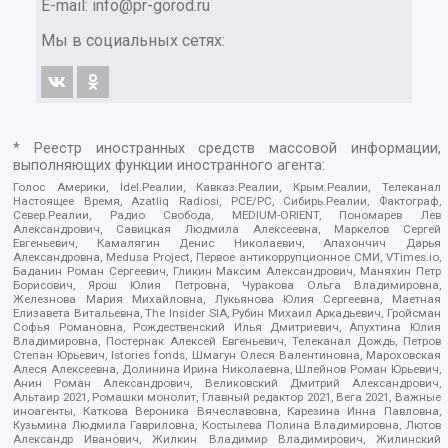
E-mail:
info@pr-gorod.ru
Мы в социальных сетях:
* Реестр иностранных средств массовой информации,
выполняющих функции иностранного агента:
Голос Америки, Idel.Реалии, Кавказ.Реалии, Крым.Реалии, Телеканал
Настоящее Время, Azatliq Radiosi, PCE/PC, Сибирь.Реалии, Фактограф,
Север.Реалии, Радио Свобода, MEDIUM-ORIENT, Пономарев Лев
Александрович, Савицкая Людмила Алексеевна, Маркелов Сергей
Евгеньевич, Камалягин Денис Николаевич, Апахончич Дарья
Александровна, Medusa Project, Первое антикоррупционное СМИ, VTimes.io,
Баданин Роман Сергеевич, Гликин Максим Александрович, Маняхин Петр
Борисович, Ярош Юлия Петровна, Чуракова Ольга Владимировна,
Железнова Мария Михайловна, Лукьянова Юлия Сергеевна, Маетная
Елизавета Витальевна, The Insider SIA, Рубин Михаил Аркадьевич, Гройсман
Софья Романовна, Рождественский Илья Дмитриевич, Апухтина Юлия
Владимировна, Постернак Алексей Евгеньевич, Телеканал Дождь, Петров
Степан Юрьевич, Istories fonds, Шмагун Олеся Валентиновна, Мароховская
Алеся Алексеевна, Долинина Ирина Николаевна, Шлейнов Роман Юрьевич,
Анин Роман Александрович, Великовский Дмитрий Александрович,
Альтаир 2021, Ромашки монолит, Главный редактор 2021, Вега 2021, Важные
иноагенты, Каткова Вероника Вячеславовна, Карезина Инна Павловна,
Кузьмина Людмила Гавриловна, Костылева Полина Владимировна, Лютов
Александр Иванович, Жилкин Владимир Владимирович, Жилинский