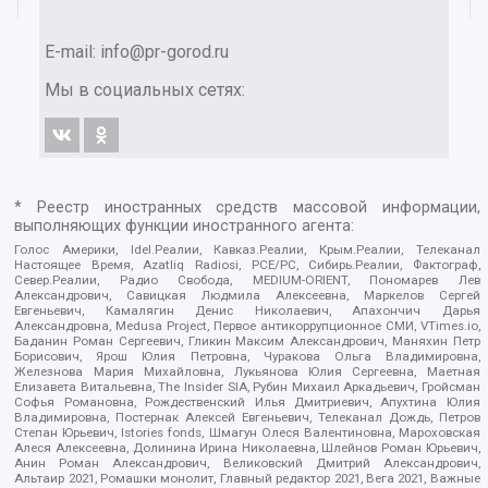
E-mail:
info@pr-gorod.ru
Мы в социальных сетях:
* Реестр иностранных средств массовой информации,
выполняющих функции иностранного агента:
Голос Америки, Idel.Реалии, Кавказ.Реалии, Крым.Реалии, Телеканал
Настоящее Время, Azatliq Radiosi, PCE/PC, Сибирь.Реалии, Фактограф,
Север.Реалии, Радио Свобода, MEDIUM-ORIENT, Пономарев Лев
Александрович, Савицкая Людмила Алексеевна, Маркелов Сергей
Евгеньевич, Камалягин Денис Николаевич, Апахончич Дарья
Александровна, Medusa Project, Первое антикоррупционное СМИ, VTimes.io,
Баданин Роман Сергеевич, Гликин Максим Александрович, Маняхин Петр
Борисович, Ярош Юлия Петровна, Чуракова Ольга Владимировна,
Железнова Мария Михайловна, Лукьянова Юлия Сергеевна, Маетная
Елизавета Витальевна, The Insider SIA, Рубин Михаил Аркадьевич, Гройсман
Софья Романовна, Рождественский Илья Дмитриевич, Апухтина Юлия
Владимировна, Постернак Алексей Евгеньевич, Телеканал Дождь, Петров
Степан Юрьевич, Istories fonds, Шмагун Олеся Валентиновна, Мароховская
Алеся Алексеевна, Долинина Ирина Николаевна, Шлейнов Роман Юрьевич,
Анин Роман Александрович, Великовский Дмитрий Александрович,
Альтаир 2021, Ромашки монолит, Главный редактор 2021, Вега 2021, Важные