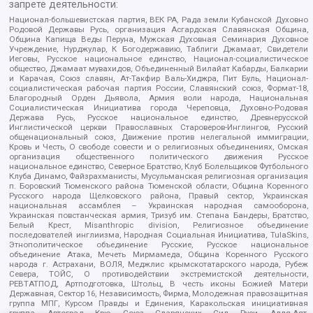
запрете деятельности:
Национал-большевистская партия, ВЕК РА, Рада земли Кубанской Духовно
Родовой Державы Русь, организация Асгардская Славянская Община,
Община Капища Веды Перуна, Мужская Духовная Семинария Духовное
Учреждение, Нурджулар, К Богодержавию, Таблиги Джамаат, Свидетели
Иеговы, Русское национальное единство, Национал-социалистическое
общество, Джамаат мувахидов, Объединенный Вилайат Кабарды, Балкарии
и Карачая, Союз славян, Ат-Такфир Валь-Хиджра, Пит Буль, Национал-
социалистическая рабочая партия России, Славянский союз, Формат-18,
Благородный Орден Дьявола, Армия воли народа, Национальная
Социалистическая Инициатива города Череповца, Духовно-Родовая
Держава Русь, Русское национальное единство, Древнерусской
Инглистической церкви Православных Староверов-Инглингов, Русский
общенациональный союз, Движение против нелегальной иммиграции,
Кровь и Честь, О свободе совести и о религиозных объединениях, Омская
организация общественного политического движения Русское
национальное единство, Северное Братство, Клуб Болельщиков Футбольного
Клуба Динамо, Файзрахманисты, Мусульманская религиозная организация
п. Боровский Тюменского района Тюменской области, Община Коренного
Русского народа Щелковского района, Правый сектор, Украинская
национальная ассамблея – Украинская народная самооборона,
Украинская повстанческая армия, Тризуб им. Степана Бандеры, Братство,
Белый Крест, Misanthropic division, Религиозное объединение
последователей инглиизма, Народная Социальная Инициатива, TulaSkins,
Этнополитическое объединение Русские, Русское национальное
объединение Атака, Мечеть Мирмамеда, Община Коренного Русского
народа г. Астрахани, ВОЛЯ, Меджлис крымскотатарского народа, Рубеж
Севера, ТОЙС, О противодействии экстремистской деятельности,
РЕВТАТПОД, Артподготовка, Штольц, В честь иконы Божией Матери
Державная, Сектор 16, Независимость, Фирма, Молодежная правозащитная
группа МПГ, Курсом Правды и Единения, Каракольская инициативная