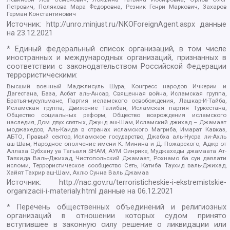
Петрович, Полякова Мара Федоровна, Резник Генри Маркович, Захаров
Герман Константинович
Источник:
http://unro.minjust.ru/NKOForeignAgent.aspx
данные
на
23.12.2021
* Единый федеральный список организаций, в том числе
иностранных и международных организаций, признанных в
соответствии с законодательством Российской Федерации
террористическими:
Высший военный Маджлисуль Шура, Конгресс народов Ичкерии и
Дагестана, База, Асбат аль-Ансар, Священная война, Исламская группа,
Братья-мусульмане, Партия исламского освобождения, Лашкар-И-Тайба,
Исламская группа, Движение Талибан, Исламская партия Туркестана,
Общество социальных реформ, Общество возрождения исламского
наследия, Дом двух святых, Джунд аш-Шам, Исламский джихад – Джамаат
моджахедов, Аль-Каида в странах исламского Магриба, Имарат Кавказ,
АБТО, Правый сектор, Исламское государство, Джабха аль-Нусра ли-Ахль
аш-Шам, Народное ополчение имени К. Минина и Д. Пожарского, Аджр от
Аллаха Субхану уа Тагьаля SHAM, АУМ Синрике, Муджахеды джамаата Ат-
Тавхида Валь-Джихад, Чистопольский Джамаат, Рохнамо ба суи давлати
исломи, Террористическое сообщество Сеть, Катиба Таухид валь-Джихад,
Хайят Тахрир аш-Шам, Ахлю Сунна Валь Джамаа
Источник:
http://nac.gov.ru/terroristicheskie-i-ekstremistskie-
organizacii-i-materialy.html
данные на
06.12.2021
* Перечень общественных объединений и религиозных
организаций в отношении которых судом принято
вступившее в законную силу решение о ликвидации или