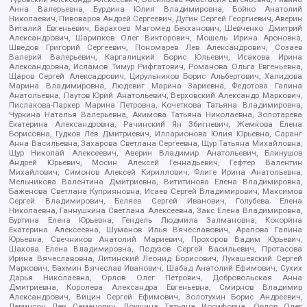
Анна Валерьевна, Бурдина Юлия Владимировна, Бойко Анатолий
Николаевич, Пивоваров Андрей Сергеевич, Дугин Сергей Георгиевич, Аверин
Виталий Евгеньевич, Барахоев Магомед Бекханович, Шевченко Дмитрий
Александрович, Шарипков Олег Викторович, Мошель Ирина Ароновна,
Шведов Григорий Сергеевич, Пономарев Лев Александрович, Созаев
Валерий Валерьевич, Каргалицкий Борис Юльевич, Исакова Ирина
Александровна, Исламов Тимур Рифгатович, Романова Ольга Евгеньевна,
Щаров Сергей Алексадрович, Цирульников Борис Альбертович, Халидова
Марина Владимировна, Людевиг Марина Зариевна, Федотова Галина
Анатольевна, Паутов Юрий Анатольевич, Верховский Александр Маркович,
Пислакова-Паркер Марина Петровна, Кочеткова Татьяна Владимировна,
Чуркина Наталья Валерьевна, Акимова Татьяна Николаевна, Золотарева
Екатерина Александровна, Рачинский Ян Збигневич, Жемкова Елена
Борисовна, Гудков Лев Дмитриевич, Илларионова Юлия Юрьевна, Саранг
Анна Васильевна, Захарова Светлана Сергеевна, Щур Татьяна Михайловна,
Щур Николай Алексеевич, Аверин Владимир Анатольевич, Блинушов
Андрей Юрьевич, Мосин Алексей Геннадьевич, Гефтер Валентин
Михайлович, Симонов Алексей Кириллович, Флиге Ирина Анатольевна,
Мельникова Валентина Дмитриевна, Вититинова Елена Владимировна,
Баженова Светлана Куприяновна, Исаев Сергей Владимирович, Максимов
Сергей Владимирович, Беляев Сергей Иванович, Голубева Елена
Николаевна, Ганнушкина Светлана Алексеевна, Закс Елена Владимировна,
Буртина Елена Юрьевна, Гендель Людмила Залмановна, Кокорина
Екатерина Алексеевна, Шуманов Илья Вячеславович, Арапова Галина
Юрьевна, Свечников Анатолий Мариевич, Прохоров Вадим Юрьевич,
Шахова Елена Владимировна, Подузов Сергей Васильевич, Протасова
Ирина Вячеславовна, Литинский Леонид Борисович, Лукашевский Сергей
Маркович, Бахмин Вячеслав Иванович, Шабад Анатолий Ефимович, Сухих
Дарья Николаевна, Орлов Олег Петрович, Добровольская Анна
Дмитриевна, Королева Александра Евгеньевна, Смирнов Владимир
Александрович, Вицин Сергей Ефимович, Золотухин Борис Андреевич,
Левинсон Лев Семенович, Локшина Татьяна Иосифовна, Орлов Олег