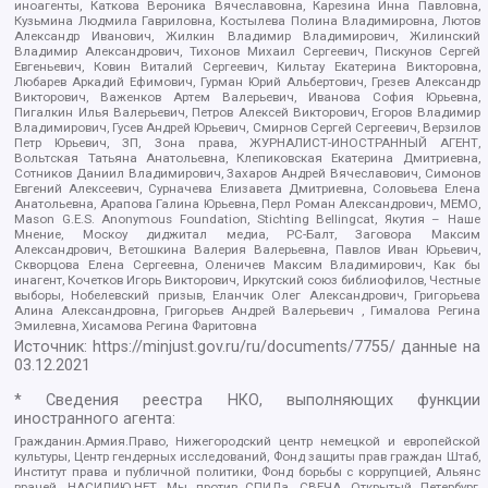
иноагенты, Каткова Вероника Вячеславовна, Карезина Инна Павловна,
Кузьмина Людмила Гавриловна, Костылева Полина Владимировна, Лютов
Александр Иванович, Жилкин Владимир Владимирович, Жилинский
Владимир Александрович, Тихонов Михаил Сергеевич, Пискунов Сергей
Евгеньевич, Ковин Виталий Сергеевич, Кильтау Екатерина Викторовна,
Любарев Аркадий Ефимович, Гурман Юрий Альбертович, Грезев Александр
Викторович, Важенков Артем Валерьевич, Иванова София Юрьевна,
Пигалкин Илья Валерьевич, Петров Алексей Викторович, Егоров Владимир
Владимирович, Гусев Андрей Юрьевич, Смирнов Сергей Сергеевич, Верзилов
Петр Юрьевич, ЗП, Зона права, ЖУРНАЛИСТ-ИНОСТРАННЫЙ АГЕНТ,
Вольтская Татьяна Анатольевна, Клепиковская Екатерина Дмитриевна,
Сотников Даниил Владимирович, Захаров Андрей Вячеславович, Симонов
Евгений Алексеевич, Сурначева Елизавета Дмитриевна, Соловьева Елена
Анатольевна, Арапова Галина Юрьевна, Перл Роман Александрович, МЕМО,
Mason G.E.S. Anonymous Foundation, Stichting Bellingcat, Якутия – Наше
Мнение, Москоу диджитал медиа, РС-Балт, Заговора Максим
Александрович, Ветошкина Валерия Валерьевна, Павлов Иван Юрьевич,
Скворцова Елена Сергеевна, Оленичев Максим Владимирович, Как бы
инагент, Кочетков Игорь Викторович, Иркутский союз библиофилов, Честные
выборы, Нобелевский призыв, Еланчик Олег Александрович, Григорьева
Алина Александровна, Григорьев Андрей Валерьевич , Гималова Регина
Эмилевна, Хисамова Регина Фаритовна
Источник:
https://minjust.gov.ru/ru/documents/7755/
данные на
03.12.2021
* Сведения реестра НКО, выполняющих функции
иностранного агента:
Гражданин.Армия.Право, Нижегородский центр немецкой и европейской
культуры, Центр гендерных исследований, Фонд защиты прав граждан Штаб,
Институт права и публичной политики, Фонд борьбы с коррупцией, Альянс
врачей, НАСИЛИЮ.НЕТ, Мы против СПИДа, СВЕЧА, Открытый Петербург,