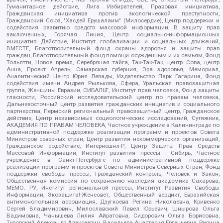
Гуманитарное действие, Лига Избирателей, Правовая инициатива,
Гражданская инициатива против экологической преступности,
Гражданский Союз, "Хасдей Ерушалаим" (Милосердие), Центр поддержки и
содействия развитию средств массовой информации, В защиту прав
заключенных, Горячая Линия, Центр социально-информационных
инициатив Действие, Институт глобализации и социальных движений,
ВМЕСТЕ, Благотворительный фонд охраны здоровья и защиты прав
граждан, Благотворительный фонд помощи осужденным и их семьям, Фонд
Тольятти, Новое время, Серебряная тайга, Так-Так-Так, центр Сова, центр
Анна, Проект Апрель, Самарская губерния, Эра здоровья, Мемориал,
Аналитический Центр Юрия Левады, Издательство Парк Гагарина, Фонд
содействия имени Андрея Рылькова, Сфера, Уральская правозащитная
группа, Женщины Евразии, СИБАЛЬТ, Институт прав человека, Фонд защиты
гласности, Российский исследовательский центр по правам человека,
Дальневосточный центр развития гражданских инициатив и социального
партнерства, Пермский региональный правозащитный центр, Гражданское
действие, Центр независимых социологических исследований, Сутяжник,
АКАДЕМИЯ ПО ПРАВАМ ЧЕЛОВЕКА, Частное учреждение в Калининграде по
административной поддержке реализации программ и проектов Совета
Министров северных стран, Центр развития некоммерческих организаций,
Гражданское содействие, Интернешнл-Р, Центр Защиты Прав Средств
Массовой Информации, Институт развития прессы - Сибирь, Частное
учреждение в Санкт-Петербурге по административной поддержке
реализации программ и проектов Совета Министров Северных Стран, Фонд
поддержки свободы прессы, Гражданский контроль, Человек и Закон,
Общественная комиссия по сохранению наследия академика Сахарова,
МЕМО. РУ, Институт региональной прессы, Институт Развития Свободы
Информации, Экозащита!-Женсовет, Общественный вердикт, Евразийская
антимонопольная ассоциация, Дзугкоева Регина Николаевна, Кривенко
Сергей Владимирович, Милославский Павел Юрьевич, Шнырова Ольга
Вадимовна, Чанышева Лилия Айратовна, Сидорович Ольга Борисовна,
Туровский Александр Алексеевич, Васильева Анастасия Евгеньевна, Ривина