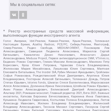
Мы в социальных сетях:
* Реестр иностранных средств массовой информации,
выполняющих функции иностранного агента:
Голос Америки, Idel.Реалии, Кавказ.Реалии, Крым.Реалии, Телеканал
Настоящее Время, Azatliq Radiosi, PCE/PC, Сибирь.Реалии, Фактограф,
Север.Реалии, Радио Свобода, MEDIUM-ORIENT, Пономарев Лев
Александрович, Савицкая Людмила Алексеевна, Маркелов Сергей
Евгеньевич, Камалягин Денис Николаевич, Апахончич Дарья
Александровна, Medusa Project, Первое антикоррупционное СМИ, VTimes.io,
Баданин Роман Сергеевич, Гликин Максим Александрович, Маняхин Петр
Борисович, Ярош Юлия Петровна, Чуракова Ольга Владимировна,
Железнова Мария Михайловна, Лукьянова Юлия Сергеевна, Маетная
Елизавета Витальевна, The Insider SIA, Рубин Михаил Аркадьевич, Гройсман
Софья Романовна, Рождественский Илья Дмитриевич, Апухтина Юлия
Владимировна, Постернак Алексей Евгеньевич, Телеканал Дождь, Петров
Степан Юрьевич, Istories fonds, Шмагун Олеся Валентиновна, Мароховская
Алеся Алексеевна, Долинина Ирина Николаевна, Шлейнов Роман Юрьевич,
Анин Роман Александрович, Великовский Дмитрий Александрович,
Альтаир 2021, Ромашки монолит, Главный редактор 2021, Вега 2021, Важные
иноагенты, Каткова Вероника Вячеславовна, Карезина Инна Павловна,
Кузьмина Людмила Гавриловна, Костылева Полина Владимировна, Лютов
Александр Иванович, Жилкин Владимир Владимирович, Жилинский
Владимир Александрович, Тихонов Михаил Сергеевич, Пискунов Сергей
Евгеньевич, Ковин Виталий Сергеевич, Кильтау Екатерина Викторовна,