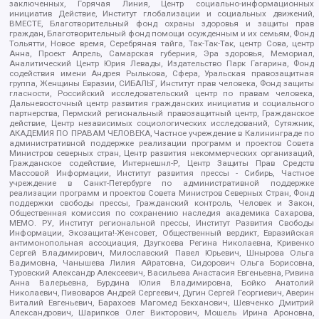
заключенных, Горячая Линия, Центр социально-информационных
инициатив Действие, Институт глобализации и социальных движений,
ВМЕСТЕ, Благотворительный фонд охраны здоровья и защиты прав
граждан, Благотворительный фонд помощи осужденным и их семьям, Фонд
Тольятти, Новое время, Серебряная тайга, Так-Так-Так, центр Сова, центр
Анна, Проект Апрель, Самарская губерния, Эра здоровья, Мемориал,
Аналитический Центр Юрия Левады, Издательство Парк Гагарина, Фонд
содействия имени Андрея Рылькова, Сфера, Уральская правозащитная
группа, Женщины Евразии, СИБАЛЬТ, Институт прав человека, Фонд защиты
гласности, Российский исследовательский центр по правам человека,
Дальневосточный центр развития гражданских инициатив и социального
партнерства, Пермский региональный правозащитный центр, Гражданское
действие, Центр независимых социологических исследований, Сутяжник,
АКАДЕМИЯ ПО ПРАВАМ ЧЕЛОВЕКА, Частное учреждение в Калининграде по
административной поддержке реализации программ и проектов Совета
Министров северных стран, Центр развития некоммерческих организаций,
Гражданское содействие, Интернешнл-Р, Центр Защиты Прав Средств
Массовой Информации, Институт развития прессы - Сибирь, Частное
учреждение в Санкт-Петербурге по административной поддержке
реализации программ и проектов Совета Министров Северных Стран, Фонд
поддержки свободы прессы, Гражданский контроль, Человек и Закон,
Общественная комиссия по сохранению наследия академика Сахарова,
МЕМО. РУ, Институт региональной прессы, Институт Развития Свободы
Информации, Экозащита!-Женсовет, Общественный вердикт, Евразийская
антимонопольная ассоциация, Дзугкоева Регина Николаевна, Кривенко
Сергей Владимирович, Милославский Павел Юрьевич, Шнырова Ольга
Вадимовна, Чанышева Лилия Айратовна, Сидорович Ольга Борисовна,
Туровский Александр Алексеевич, Васильева Анастасия Евгеньевна, Ривина
Анна Валерьевна, Бурдина Юлия Владимировна, Бойко Анатолий
Николаевич, Пивоваров Андрей Сергеевич, Дугин Сергей Георгиевич, Аверин
Виталий Евгеньевич, Барахоев Магомед Бекханович, Шевченко Дмитрий
Александрович, Шарипков Олег Викторович, Мошель Ирина Ароновна,