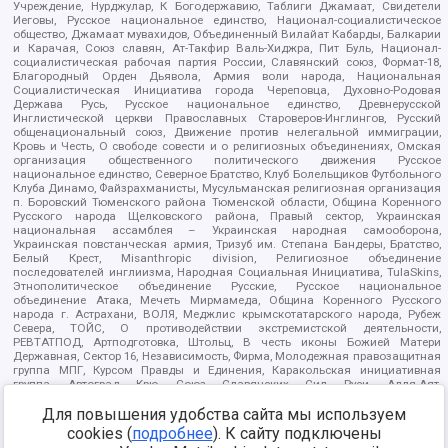
Учреждение, Нурджулар, К Богодержавию, Таблиги Джамаат, Свидетели
Иеговы, Русское национальное единство, Национал-социалистическое
общество, Джамаат мувахидов, Объединенный Вилайат Кабарды, Балкарии
и Карачая, Союз славян, Ат-Такфир Валь-Хиджра, Пит Буль, Национал-
социалистическая рабочая партия России, Славянский союз, Формат-18,
Благородный Орден Дьявола, Армия воли народа, Национальная
Социалистическая Инициатива города Череповца, Духовно-Родовая
Держава Русь, Русское национальное единство, Древнерусской
Инглистической церкви Православных Староверов-Инглингов, Русский
общенациональный союз, Движение против нелегальной иммиграции,
Кровь и Честь, О свободе совести и о религиозных объединениях, Омская
организация общественного политического движения Русское
национальное единство, Северное Братство, Клуб Болельщиков Футбольного
Клуба Динамо, Файзрахманисты, Мусульманская религиозная организация
п. Боровский Тюменского района Тюменской области, Община Коренного
Русского народа Щелковского района, Правый сектор, Украинская
национальная ассамблея – Украинская народная самооборона,
Украинская повстанческая армия, Тризуб им. Степана Бандеры, Братство,
Белый Крест, Misanthropic division, Религиозное объединение
последователей инглиизма, Народная Социальная Инициатива, TulaSkins,
Этнополитическое объединение Русские, Русское национальное
объединение Атака, Мечеть Мирмамеда, Община Коренного Русского
народа г. Астрахани, ВОЛЯ, Меджлис крымскотатарского народа, Рубеж
Севера, ТОЙС, О противодействии экстремистской деятельности,
РЕВТАТПОД, Артподготовка, Штольц, В честь иконы Божией Матери
Державная, Сектор 16, Независимость, Фирма, Молодежная правозащитная
группа МПГ, Курсом Правды и Единения, Каракольская инициативная
группа, Автоград Крю, Союз Славянских Сил Руси, Алля-Аят,
Благотворительный пансионат Ак Умут, Русская республика Русь,
Для повышения удобства сайта мы используем
Арестантское уголовное единство, Башкорт, Нация и свобода, W.H.С., Фалунь
Дафа, Иртыш Ultras, Русский Патриотический клуб-Новокузнецк/РПК,
cookies (
подробнее
). К сайту подключены
Сибирский державный союз, Фонд борьбы с коррупцией, Фонд защиты прав