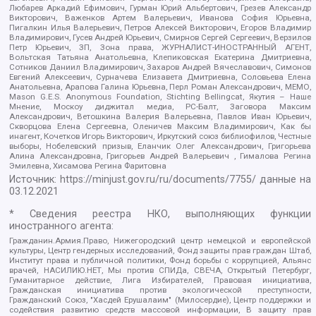
Любарев Аркадий Ефимович, Гурман Юрий Альбертович, Грезев Александр
Викторович, Важенков Артем Валерьевич, Иванова София Юрьевна,
Пигалкин Илья Валерьевич, Петров Алексей Викторович, Егоров Владимир
Владимирович, Гусев Андрей Юрьевич, Смирнов Сергей Сергеевич, Верзилов
Петр Юрьевич, ЗП, Зона права, ЖУРНАЛИСТ-ИНОСТРАННЫЙ АГЕНТ,
Вольтская Татьяна Анатольевна, Клепиковская Екатерина Дмитриевна,
Сотников Даниил Владимирович, Захаров Андрей Вячеславович, Симонов
Евгений Алексеевич, Сурначева Елизавета Дмитриевна, Соловьева Елена
Анатольевна, Арапова Галина Юрьевна, Перл Роман Александрович, МЕМО,
Mason G.E.S. Anonymous Foundation, Stichting Bellingcat, Якутия – Наше
Мнение, Москоу диджитал медиа, РС-Балт, Заговора Максим
Александрович, Ветошкина Валерия Валерьевна, Павлов Иван Юрьевич,
Скворцова Елена Сергеевна, Оленичев Максим Владимирович, Как бы
инагент, Кочетков Игорь Викторович, Иркутский союз библиофилов, Честные
выборы, Нобелевский призыв, Еланчик Олег Александрович, Григорьева
Алина Александровна, Григорьев Андрей Валерьевич , Гималова Регина
Эмилевна, Хисамова Регина Фаритовна
Источник:
https://minjust.gov.ru/ru/documents/7755/
данные на
03.12.2021
* Сведения реестра НКО, выполняющих функции
иностранного агента:
Гражданин.Армия.Право, Нижегородский центр немецкой и европейской
культуры, Центр гендерных исследований, Фонд защиты прав граждан Штаб,
Институт права и публичной политики, Фонд борьбы с коррупцией, Альянс
врачей, НАСИЛИЮ.НЕТ, Мы против СПИДа, СВЕЧА, Открытый Петербург,
Гуманитарное действие, Лига Избирателей, Правовая инициатива,
Гражданская инициатива против экологической преступности,
Гражданский Союз, "Хасдей Ерушалаим" (Милосердие), Центр поддержки и
содействия развитию средств массовой информации, В защиту прав