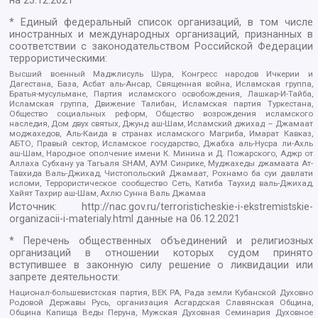
на
23.12.2021
* Единый федеральный список организаций, в том числе
иностранных и международных организаций, признанных в
соответствии с законодательством Российской Федерации
террористическими:
Высший военный Маджлисуль Шура, Конгресс народов Ичкерии и
Дагестана, База, Асбат аль-Ансар, Священная война, Исламская группа,
Братья-мусульмане, Партия исламского освобождения, Лашкар-И-Тайба,
Исламская группа, Движение Талибан, Исламская партия Туркестана,
Общество социальных реформ, Общество возрождения исламского
наследия, Дом двух святых, Джунд аш-Шам, Исламский джихад – Джамаат
моджахедов, Аль-Каида в странах исламского Магриба, Имарат Кавказ,
АБТО, Правый сектор, Исламское государство, Джабха аль-Нусра ли-Ахль
аш-Шам, Народное ополчение имени К. Минина и Д. Пожарского, Аджр от
Аллаха Субхану уа Тагьаля SHAM, АУМ Синрике, Муджахеды джамаата Ат-
Тавхида Валь-Джихад, Чистопольский Джамаат, Рохнамо ба суи давлати
исломи, Террористическое сообщество Сеть, Катиба Таухид валь-Джихад,
Хайят Тахрир аш-Шам, Ахлю Сунна Валь Джамаа
Источник:
http://nac.gov.ru/terroristicheskie-i-ekstremistskie-
organizacii-i-materialy.html
данные на
06.12.2021
* Перечень общественных объединений и религиозных
организаций в отношении которых судом принято
вступившее в законную силу решение о ликвидации или
запрете деятельности:
Национал-большевистская партия, ВЕК РА, Рада земли Кубанской Духовно
Родовой Державы Русь, организация Асгардская Славянская Община,
Община Капища Веды Перуна, Мужская Духовная Семинария Духовное