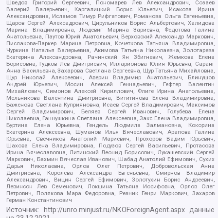
Шведов Григорий Сергеевич, Пономарев Лев Александрович, Созаев
Валерий Валерьевич, Каргалицкий Борис Юльевич, Исакова Ирина
Александровна, Исламов Тимур Рифгатович, Романова Ольга Евгеньевна,
Щаров Сергей Алексадрович, Цирульников Борис Альбертович, Халидова
Марина Владимировна, Людевиг Марина Зариевна, Федотова Галина
Анатольевна, Паутов Юрий Анатольевич, Верховский Александр Маркович,
Пислакова-Паркер Марина Петровна, Кочеткова Татьяна Владимировна,
Чуркина Наталья Валерьевна, Акимова Татьяна Николаевна, Золотарева
Екатерина Александровна, Рачинский Ян Збигневич, Жемкова Елена
Борисовна, Гудков Лев Дмитриевич, Илларионова Юлия Юрьевна, Саранг
Анна Васильевна, Захарова Светлана Сергеевна, Щур Татьяна Михайловна,
Щур Николай Алексеевич, Аверин Владимир Анатольевич, Блинушов
Андрей Юрьевич, Мосин Алексей Геннадьевич, Гефтер Валентин
Михайлович, Симонов Алексей Кириллович, Флиге Ирина Анатольевна,
Мельникова Валентина Дмитриевна, Вититинова Елена Владимировна,
Баженова Светлана Куприяновна, Исаев Сергей Владимирович, Максимов
Сергей Владимирович, Беляев Сергей Иванович, Голубева Елена
Николаевна, Ганнушкина Светлана Алексеевна, Закс Елена Владимировна,
Буртина Елена Юрьевна, Гендель Людмила Залмановна, Кокорина
Екатерина Алексеевна, Шуманов Илья Вячеславович, Арапова Галина
Юрьевна, Свечников Анатолий Мариевич, Прохоров Вадим Юрьевич,
Шахова Елена Владимировна, Подузов Сергей Васильевич, Протасова
Ирина Вячеславовна, Литинский Леонид Борисович, Лукашевский Сергей
Маркович, Бахмин Вячеслав Иванович, Шабад Анатолий Ефимович, Сухих
Дарья Николаевна, Орлов Олег Петрович, Добровольская Анна
Дмитриевна, Королева Александра Евгеньевна, Смирнов Владимир
Александрович, Вицин Сергей Ефимович, Золотухин Борис Андреевич,
Левинсон Лев Семенович, Локшина Татьяна Иосифовна, Орлов Олег
Петрович, Полякова Мара Федоровна, Резник Генри Маркович, Захаров
Герман Константинович
Источник:
http://unro.minjust.ru/NKOForeignAgent.aspx
данные