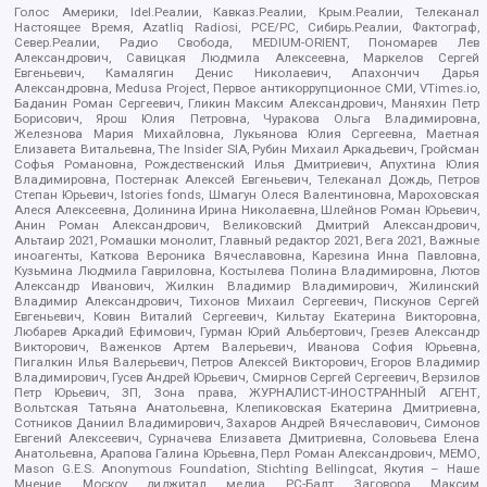
Голос Америки, Idel.Реалии, Кавказ.Реалии, Крым.Реалии, Телеканал
Настоящее Время, Azatliq Radiosi, PCE/PC, Сибирь.Реалии, Фактограф,
Север.Реалии, Радио Свобода, MEDIUM-ORIENT, Пономарев Лев
Александрович, Савицкая Людмила Алексеевна, Маркелов Сергей
Евгеньевич, Камалягин Денис Николаевич, Апахончич Дарья
Александровна, Medusa Project, Первое антикоррупционное СМИ, VTimes.io,
Баданин Роман Сергеевич, Гликин Максим Александрович, Маняхин Петр
Борисович, Ярош Юлия Петровна, Чуракова Ольга Владимировна,
Железнова Мария Михайловна, Лукьянова Юлия Сергеевна, Маетная
Елизавета Витальевна, The Insider SIA, Рубин Михаил Аркадьевич, Гройсман
Софья Романовна, Рождественский Илья Дмитриевич, Апухтина Юлия
Владимировна, Постернак Алексей Евгеньевич, Телеканал Дождь, Петров
Степан Юрьевич, Istories fonds, Шмагун Олеся Валентиновна, Мароховская
Алеся Алексеевна, Долинина Ирина Николаевна, Шлейнов Роман Юрьевич,
Анин Роман Александрович, Великовский Дмитрий Александрович,
Альтаир 2021, Ромашки монолит, Главный редактор 2021, Вега 2021, Важные
иноагенты, Каткова Вероника Вячеславовна, Карезина Инна Павловна,
Кузьмина Людмила Гавриловна, Костылева Полина Владимировна, Лютов
Александр Иванович, Жилкин Владимир Владимирович, Жилинский
Владимир Александрович, Тихонов Михаил Сергеевич, Пискунов Сергей
Евгеньевич, Ковин Виталий Сергеевич, Кильтау Екатерина Викторовна,
Любарев Аркадий Ефимович, Гурман Юрий Альбертович, Грезев Александр
Викторович, Важенков Артем Валерьевич, Иванова София Юрьевна,
Пигалкин Илья Валерьевич, Петров Алексей Викторович, Егоров Владимир
Владимирович, Гусев Андрей Юрьевич, Смирнов Сергей Сергеевич, Верзилов
Петр Юрьевич, ЗП, Зона права, ЖУРНАЛИСТ-ИНОСТРАННЫЙ АГЕНТ,
Вольтская Татьяна Анатольевна, Клепиковская Екатерина Дмитриевна,
Сотников Даниил Владимирович, Захаров Андрей Вячеславович, Симонов
Евгений Алексеевич, Сурначева Елизавета Дмитриевна, Соловьева Елена
Анатольевна, Арапова Галина Юрьевна, Перл Роман Александрович, МЕМО,
Mason G.E.S. Anonymous Foundation, Stichting Bellingcat, Якутия – Наше
Мнение, Москоу диджитал медиа, РС-Балт, Заговора Максим