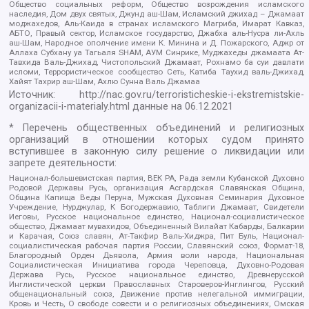
Общество социальных реформ, Общество возрождения исламского
наследия, Дом двух святых, Джунд аш-Шам, Исламский джихад – Джамаат
моджахедов, Аль-Каида в странах исламского Магриба, Имарат Кавказ,
АБТО, Правый сектор, Исламское государство, Джабха аль-Нусра ли-Ахль
аш-Шам, Народное ополчение имени К. Минина и Д. Пожарского, Аджр от
Аллаха Субхану уа Тагьаля SHAM, АУМ Синрике, Муджахеды джамаата Ат-
Тавхида Валь-Джихад, Чистопольский Джамаат, Рохнамо ба суи давлати
исломи, Террористическое сообщество Сеть, Катиба Таухид валь-Джихад,
Хайят Тахрир аш-Шам, Ахлю Сунна Валь Джамаа
Источник:
http://nac.gov.ru/terroristicheskie-i-ekstremistskie-
organizacii-i-materialy.html
данные на
06.12.2021
* Перечень общественных объединений и религиозных
организаций в отношении которых судом принято
вступившее в законную силу решение о ликвидации или
запрете деятельности:
Национал-большевистская партия, ВЕК РА, Рада земли Кубанской Духовно
Родовой Державы Русь, организация Асгардская Славянская Община,
Община Капища Веды Перуна, Мужская Духовная Семинария Духовное
Учреждение, Нурджулар, К Богодержавию, Таблиги Джамаат, Свидетели
Иеговы, Русское национальное единство, Национал-социалистическое
общество, Джамаат мувахидов, Объединенный Вилайат Кабарды, Балкарии
и Карачая, Союз славян, Ат-Такфир Валь-Хиджра, Пит Буль, Национал-
социалистическая рабочая партия России, Славянский союз, Формат-18,
Благородный Орден Дьявола, Армия воли народа, Национальная
Социалистическая Инициатива города Череповца, Духовно-Родовая
Держава Русь, Русское национальное единство, Древнерусской
Инглистической церкви Православных Староверов-Инглингов, Русский
общенациональный союз, Движение против нелегальной иммиграции,
Кровь и Честь, О свободе совести и о религиозных объединениях, Омская