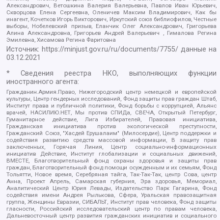
Александрович, Ветошкина Валерия Валерьевна, Павлов Иван Юрьевич,
Скворцова Елена Сергеевна, Оленичев Максим Владимирович, Как бы
инагент, Кочетков Игорь Викторович, Иркутский союз библиофилов, Честные
выборы, Нобелевский призыв, Еланчик Олег Александрович, Григорьева
Алина Александровна, Григорьев Андрей Валерьевич , Гималова Регина
Эмилевна, Хисамова Регина Фаритовна
Источник:
https://minjust.gov.ru/ru/documents/7755/
данные на
03.12.2021
* Сведения реестра НКО, выполняющих функции
иностранного агента:
Гражданин.Армия.Право, Нижегородский центр немецкой и европейской
культуры, Центр гендерных исследований, Фонд защиты прав граждан Штаб,
Институт права и публичной политики, Фонд борьбы с коррупцией, Альянс
врачей, НАСИЛИЮ.НЕТ, Мы против СПИДа, СВЕЧА, Открытый Петербург,
Гуманитарное действие, Лига Избирателей, Правовая инициатива,
Гражданская инициатива против экологической преступности,
Гражданский Союз, "Хасдей Ерушалаим" (Милосердие), Центр поддержки и
содействия развитию средств массовой информации, В защиту прав
заключенных, Горячая Линия, Центр социально-информационных
инициатив Действие, Институт глобализации и социальных движений,
ВМЕСТЕ, Благотворительный фонд охраны здоровья и защиты прав
граждан, Благотворительный фонд помощи осужденным и их семьям, Фонд
Тольятти, Новое время, Серебряная тайга, Так-Так-Так, центр Сова, центр
Анна, Проект Апрель, Самарская губерния, Эра здоровья, Мемориал,
Аналитический Центр Юрия Левады, Издательство Парк Гагарина, Фонд
содействия имени Андрея Рылькова, Сфера, Уральская правозащитная
группа, Женщины Евразии, СИБАЛЬТ, Институт прав человека, Фонд защиты
гласности, Российский исследовательский центр по правам человека,
Дальневосточный центр развития гражданских инициатив и социального