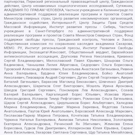
партнерства, Пермский региональный правозащитный центр, Гражданское
действие, Центр независимых социологических исследований, Сутяжник,
АКАДЕМИЯ ПО ПРАВАМ ЧЕЛОВЕКА, Частное учреждение в Калининграде по
административной поддержке реализации программ и проектов Совета
Министров северных стран, Центр развития некоммерческих организаций,
Гражданское содействие, Интернешнл-Р, Центр Защиты Прав Средств
Массовой Информации, Институт развития прессы - Сибирь, Частное
учреждение в Санкт-Петербурге по административной поддержке
реализации программ и проектов Совета Министров Северных Стран, Фонд
поддержки свободы прессы, Гражданский контроль, Человек и Закон,
Общественная комиссия по сохранению наследия академика Сахарова,
МЕМО. РУ, Институт региональной прессы, Институт Развития Свободы
Информации, Экозащита!-Женсовет, Общественный вердикт, Евразийская
антимонопольная ассоциация, Дзугкоева Регина Николаевна, Кривенко
Сергей Владимирович, Милославский Павел Юрьевич, Шнырова Ольга
Вадимовна, Чанышева Лилия Айратовна, Сидорович Ольга Борисовна,
Туровский Александр Алексеевич, Васильева Анастасия Евгеньевна, Ривина
Анна Валерьевна, Бурдина Юлия Владимировна, Бойко Анатолий
Николаевич, Пивоваров Андрей Сергеевич, Дугин Сергей Георгиевич, Аверин
Виталий Евгеньевич, Барахоев Магомед Бекханович, Шевченко Дмитрий
Александрович, Шарипков Олег Викторович, Мошель Ирина Ароновна,
Шведов Григорий Сергеевич, Пономарев Лев Александрович, Созаев
Валерий Валерьевич, Каргалицкий Борис Юльевич, Исакова Ирина
Александровна, Исламов Тимур Рифгатович, Романова Ольга Евгеньевна,
Щаров Сергей Алексадрович, Цирульников Борис Альбертович, Халидова
Марина Владимировна, Людевиг Марина Зариевна, Федотова Галина
Анатольевна, Паутов Юрий Анатольевич, Верховский Александр Маркович,
Пислакова-Паркер Марина Петровна, Кочеткова Татьяна Владимировна,
Чуркина Наталья Валерьевна, Акимова Татьяна Николаевна, Золотарева
Екатерина Александровна, Рачинский Ян Збигневич, Жемкова Елена
Борисовна, Гудков Лев Дмитриевич, Илларионова Юлия Юрьевна, Саранг
Анна Васильевна, Захарова Светлана Сергеевна, Щур Татьяна Михайловна,