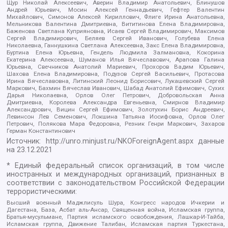
Щур Николай Алексеевич, Аверин Владимир Анатольевич, Блинушов
Андрей Юрьевич, Мосин Алексей Геннадьевич, Гефтер Валентин
Михайлович, Симонов Алексей Кириллович, Флиге Ирина Анатольевна,
Мельникова Валентина Дмитриевна, Вититинова Елена Владимировна,
Баженова Светлана Куприяновна, Исаев Сергей Владимирович, Максимов
Сергей Владимирович, Беляев Сергей Иванович, Голубева Елена
Николаевна, Ганнушкина Светлана Алексеевна, Закс Елена Владимировна,
Буртина Елена Юрьевна, Гендель Людмила Залмановна, Кокорина
Екатерина Алексеевна, Шуманов Илья Вячеславович, Арапова Галина
Юрьевна, Свечников Анатолий Мариевич, Прохоров Вадим Юрьевич,
Шахова Елена Владимировна, Подузов Сергей Васильевич, Протасова
Ирина Вячеславовна, Литинский Леонид Борисович, Лукашевский Сергей
Маркович, Бахмин Вячеслав Иванович, Шабад Анатолий Ефимович, Сухих
Дарья Николаевна, Орлов Олег Петрович, Добровольская Анна
Дмитриевна, Королева Александра Евгеньевна, Смирнов Владимир
Александрович, Вицин Сергей Ефимович, Золотухин Борис Андреевич,
Левинсон Лев Семенович, Локшина Татьяна Иосифовна, Орлов Олег
Петрович, Полякова Мара Федоровна, Резник Генри Маркович, Захаров
Герман Константинович
Источник:
http://unro.minjust.ru/NKOForeignAgent.aspx
данные
на
23.12.2021
* Единый федеральный список организаций, в том числе
иностранных и международных организаций, признанных в
соответствии с законодательством Российской Федерации
террористическими:
Высший военный Маджлисуль Шура, Конгресс народов Ичкерии и
Дагестана, База, Асбат аль-Ансар, Священная война, Исламская группа,
Братья-мусульмане, Партия исламского освобождения, Лашкар-И-Тайба,
Исламская группа, Движение Талибан, Исламская партия Туркестана,