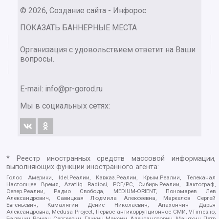
© 2026, Создание сайта - Инфорос
ПОКАЗАТЬ БАННЕРНЫЕ МЕСТА
Организация с удовольствием ответит на Ваши
вопросы.
E-mail:
info@pr-gorod.ru
Мы в социальных сетях:
* Реестр иностранных средств массовой информации,
выполняющих функции иностранного агента:
Голос Америки, Idel.Реалии, Кавказ.Реалии, Крым.Реалии, Телеканал
Настоящее Время, Azatliq Radiosi, PCE/PC, Сибирь.Реалии, Фактограф,
Север.Реалии, Радио Свобода, MEDIUM-ORIENT, Пономарев Лев
Александрович, Савицкая Людмила Алексеевна, Маркелов Сергей
Евгеньевич, Камалягин Денис Николаевич, Апахончич Дарья
Александровна, Medusa Project, Первое антикоррупционное СМИ, VTimes.io,
Баданин Роман Сергеевич, Гликин Максим Александрович, Маняхин Петр