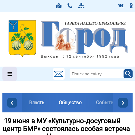
Власть
Общество
События
М
️ 19 июня в МУ «Культурно‑досуговый
центр БМР» состоялась особая встреча