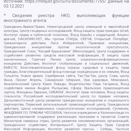
Источник:
https://minjust.gov.ru/ru/documents/7755/
данные на
03.12.2021
* Сведения реестра НКО, выполняющих функции
иностранного агента:
Гражданин.Армия.Право, Нижегородский центр немецкой и европейской
культуры, Центр гендерных исследований, Фонд защиты прав граждан Штаб,
Институт права и публичной политики, Фонд борьбы с коррупцией, Альянс
врачей, НАСИЛИЮ.НЕТ, Мы против СПИДа, СВЕЧА, Открытый Петербург,
Гуманитарное действие, Лига Избирателей, Правовая инициатива,
Гражданская инициатива против экологической преступности,
Гражданский Союз, "Хасдей Ерушалаим" (Милосердие), Центр поддержки и
содействия развитию средств массовой информации, В защиту прав
заключенных, Горячая Линия, Центр социально-информационных
инициатив Действие, Институт глобализации и социальных движений,
ВМЕСТЕ, Благотворительный фонд охраны здоровья и защиты прав
граждан, Благотворительный фонд помощи осужденным и их семьям, Фонд
Тольятти, Новое время, Серебряная тайга, Так-Так-Так, центр Сова, центр
Анна, Проект Апрель, Самарская губерния, Эра здоровья, Мемориал,
Аналитический Центр Юрия Левады, Издательство Парк Гагарина, Фонд
содействия имени Андрея Рылькова, Сфера, Уральская правозащитная
группа, Женщины Евразии, СИБАЛЬТ, Институт прав человека, Фонд защиты
гласности, Российский исследовательский центр по правам человека,
Дальневосточный центр развития гражданских инициатив и социального
партнерства, Пермский региональный правозащитный центр, Гражданское
действие, Центр независимых социологических исследований, Сутяжник,
АКАДЕМИЯ ПО ПРАВАМ ЧЕЛОВЕКА, Частное учреждение в Калининграде по
административной поддержке реализации программ и проектов Совета
Министров северных стран, Центр развития некоммерческих организаций,
Гражданское содействие, Интернешнл-Р, Центр Защиты Прав Средств
Массовой Информации, Институт развития прессы - Сибирь, Частное