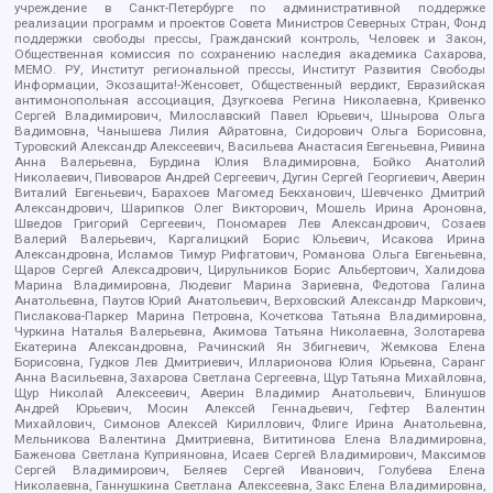
учреждение в Санкт-Петербурге по административной поддержке
реализации программ и проектов Совета Министров Северных Стран, Фонд
поддержки свободы прессы, Гражданский контроль, Человек и Закон,
Общественная комиссия по сохранению наследия академика Сахарова,
МЕМО. РУ, Институт региональной прессы, Институт Развития Свободы
Информации, Экозащита!-Женсовет, Общественный вердикт, Евразийская
антимонопольная ассоциация, Дзугкоева Регина Николаевна, Кривенко
Сергей Владимирович, Милославский Павел Юрьевич, Шнырова Ольга
Вадимовна, Чанышева Лилия Айратовна, Сидорович Ольга Борисовна,
Туровский Александр Алексеевич, Васильева Анастасия Евгеньевна, Ривина
Анна Валерьевна, Бурдина Юлия Владимировна, Бойко Анатолий
Николаевич, Пивоваров Андрей Сергеевич, Дугин Сергей Георгиевич, Аверин
Виталий Евгеньевич, Барахоев Магомед Бекханович, Шевченко Дмитрий
Александрович, Шарипков Олег Викторович, Мошель Ирина Ароновна,
Шведов Григорий Сергеевич, Пономарев Лев Александрович, Созаев
Валерий Валерьевич, Каргалицкий Борис Юльевич, Исакова Ирина
Александровна, Исламов Тимур Рифгатович, Романова Ольга Евгеньевна,
Щаров Сергей Алексадрович, Цирульников Борис Альбертович, Халидова
Марина Владимировна, Людевиг Марина Зариевна, Федотова Галина
Анатольевна, Паутов Юрий Анатольевич, Верховский Александр Маркович,
Пислакова-Паркер Марина Петровна, Кочеткова Татьяна Владимировна,
Чуркина Наталья Валерьевна, Акимова Татьяна Николаевна, Золотарева
Екатерина Александровна, Рачинский Ян Збигневич, Жемкова Елена
Борисовна, Гудков Лев Дмитриевич, Илларионова Юлия Юрьевна, Саранг
Анна Васильевна, Захарова Светлана Сергеевна, Щур Татьяна Михайловна,
Щур Николай Алексеевич, Аверин Владимир Анатольевич, Блинушов
Андрей Юрьевич, Мосин Алексей Геннадьевич, Гефтер Валентин
Михайлович, Симонов Алексей Кириллович, Флиге Ирина Анатольевна,
Мельникова Валентина Дмитриевна, Вититинова Елена Владимировна,
Баженова Светлана Куприяновна, Исаев Сергей Владимирович, Максимов
Сергей Владимирович, Беляев Сергей Иванович, Голубева Елена
Николаевна, Ганнушкина Светлана Алексеевна, Закс Елена Владимировна,