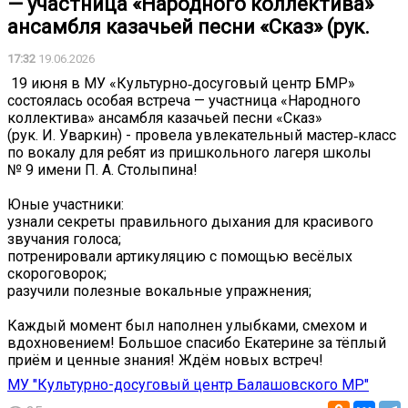
— участница «Народного коллектива»
ансамбля казачьей песни «Сказ» (рук.
17:32
19.06.2026
️ 19 июня в МУ «Культурно‑досуговый центр БМР»
состоялась особая встреча — участница «Народного
коллектива» ансамбля казачьей песни «Сказ»
(рук. И. Уваркин) - провела увлекательный мастер‑класс
по вокалу для ребят из пришкольного лагеря школы
№ 9 имени П. А. Столыпина!
Юные участники:
узнали секреты правильного дыхания для красивого
звучания голоса;
потренировали артикуляцию с помощью весёлых
скороговорок;
разучили полезные вокальные упражнения;
Каждый момент был наполнен улыбками, смехом и
вдохновением! Большое спасибо Екатерине за тёплый
приём и ценные знания! Ждём новых встреч!
МУ "Культурно-досуговый центр Балашовского МР"