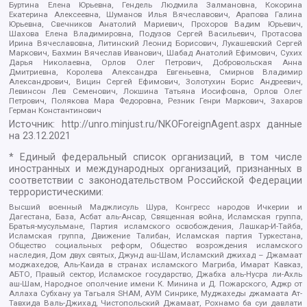
Буртина Елена Юрьевна, Гендель Людмила Залмановна, Кокорина
Екатерина Алексеевна, Шуманов Илья Вячеславович, Арапова Галина
Юрьевна, Свечников Анатолий Мариевич, Прохоров Вадим Юрьевич,
Шахова Елена Владимировна, Подузов Сергей Васильевич, Протасова
Ирина Вячеславовна, Литинский Леонид Борисович, Лукашевский Сергей
Маркович, Бахмин Вячеслав Иванович, Шабад Анатолий Ефимович, Сухих
Дарья Николаевна, Орлов Олег Петрович, Добровольская Анна
Дмитриевна, Королева Александра Евгеньевна, Смирнов Владимир
Александрович, Вицин Сергей Ефимович, Золотухин Борис Андреевич,
Левинсон Лев Семенович, Локшина Татьяна Иосифовна, Орлов Олег
Петрович, Полякова Мара Федоровна, Резник Генри Маркович, Захаров
Герман Константинович
Источник:
http://unro.minjust.ru/NKOForeignAgent.aspx
данные
на
23.12.2021
* Единый федеральный список организаций, в том числе
иностранных и международных организаций, признанных в
соответствии с законодательством Российской Федерации
террористическими:
Высший военный Маджлисуль Шура, Конгресс народов Ичкерии и
Дагестана, База, Асбат аль-Ансар, Священная война, Исламская группа,
Братья-мусульмане, Партия исламского освобождения, Лашкар-И-Тайба,
Исламская группа, Движение Талибан, Исламская партия Туркестана,
Общество социальных реформ, Общество возрождения исламского
наследия, Дом двух святых, Джунд аш-Шам, Исламский джихад – Джамаат
моджахедов, Аль-Каида в странах исламского Магриба, Имарат Кавказ,
АБТО, Правый сектор, Исламское государство, Джабха аль-Нусра ли-Ахль
аш-Шам, Народное ополчение имени К. Минина и Д. Пожарского, Аджр от
Аллаха Субхану уа Тагьаля SHAM, АУМ Синрике, Муджахеды джамаата Ат-
Тавхида Валь-Джихад, Чистопольский Джамаат, Рохнамо ба суи давлати