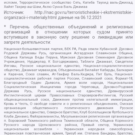
исломи, Террористическое сообщество Сеть, Катиба Таухид валь-Джихад,
Хайят Тахрир аш-Шам, Ахлю Сунна Валь Джамаа
Источник:
http://nac.gov.ru/terroristicheskie-i-ekstremistskie-
organizacii-i-materialy.html
данные на
06.12.2021
* Перечень общественных объединений и религиозных
организаций в отношении которых судом принято
вступившее в законную силу решение о ликвидации или
запрете деятельности:
Национал-большевистская партия, ВЕК РА, Рада земли Кубанской Духовно
Родовой Державы Русь, организация Асгардская Славянская Община,
Община Капища Веды Перуна, Мужская Духовная Семинария Духовное
Учреждение, Нурджулар, К Богодержавию, Таблиги Джамаат, Свидетели
Иеговы, Русское национальное единство, Национал-социалистическое
общество, Джамаат мувахидов, Объединенный Вилайат Кабарды, Балкарии
и Карачая, Союз славян, Ат-Такфир Валь-Хиджра, Пит Буль, Национал-
социалистическая рабочая партия России, Славянский союз, Формат-18,
Благородный Орден Дьявола, Армия воли народа, Национальная
Социалистическая Инициатива города Череповца, Духовно-Родовая
Держава Русь, Русское национальное единство, Древнерусской
Инглистической церкви Православных Староверов-Инглингов, Русский
общенациональный союз, Движение против нелегальной иммиграции,
Кровь и Честь, О свободе совести и о религиозных объединениях, Омская
организация общественного политического движения Русское
национальное единство, Северное Братство, Клуб Болельщиков Футбольного
Клуба Динамо, Файзрахманисты, Мусульманская религиозная организация
п. Боровский Тюменского района Тюменской области, Община Коренного
Русского народа Щелковского района, Правый сектор, Украинская
национальная ассамблея – Украинская народная самооборона,
Украинская повстанческая армия, Тризуб им. Степана Бандеры, Братство,