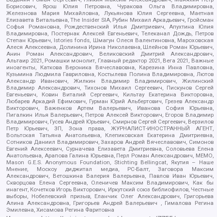
Борисович, Ярош Юлия Петровна, Чуракова Ольга Владимировна,
Железнова Мария Михайловна, Лукьянова Юлия Сергеевна, Маетная
Елизавета Витальевна, The Insider SIA, Рубин Михаил Аркадьевич, Гройсман
Софья Романовна, Рождественский Илья Дмитриевич, Апухтина Юлия
Владимировна, Постернак Алексей Евгеньевич, Телеканал Дождь, Петров
Степан Юрьевич, Istories fonds, Шмагун Олеся Валентиновна, Мароховская
Алеся Алексеевна, Долинина Ирина Николаевна, Шлейнов Роман Юрьевич,
Анин Роман Александрович, Великовский Дмитрий Александрович,
Альтаир 2021, Ромашки монолит, Главный редактор 2021, Вега 2021, Важные
иноагенты, Каткова Вероника Вячеславовна, Карезина Инна Павловна,
Кузьмина Людмила Гавриловна, Костылева Полина Владимировна, Лютов
Александр Иванович, Жилкин Владимир Владимирович, Жилинский
Владимир Александрович, Тихонов Михаил Сергеевич, Пискунов Сергей
Евгеньевич, Ковин Виталий Сергеевич, Кильтау Екатерина Викторовна,
Любарев Аркадий Ефимович, Гурман Юрий Альбертович, Грезев Александр
Викторович, Важенков Артем Валерьевич, Иванова София Юрьевна,
Пигалкин Илья Валерьевич, Петров Алексей Викторович, Егоров Владимир
Владимирович, Гусев Андрей Юрьевич, Смирнов Сергей Сергеевич, Верзилов
Петр Юрьевич, ЗП, Зона права, ЖУРНАЛИСТ-ИНОСТРАННЫЙ АГЕНТ,
Вольтская Татьяна Анатольевна, Клепиковская Екатерина Дмитриевна,
Сотников Даниил Владимирович, Захаров Андрей Вячеславович, Симонов
Евгений Алексеевич, Сурначева Елизавета Дмитриевна, Соловьева Елена
Анатольевна, Арапова Галина Юрьевна, Перл Роман Александрович, МЕМО,
Mason G.E.S. Anonymous Foundation, Stichting Bellingcat, Якутия – Наше
Мнение, Москоу диджитал медиа, РС-Балт, Заговора Максим
Александрович, Ветошкина Валерия Валерьевна, Павлов Иван Юрьевич,
Скворцова Елена Сергеевна, Оленичев Максим Владимирович, Как бы
инагент, Кочетков Игорь Викторович, Иркутский союз библиофилов, Честные
выборы, Нобелевский призыв, Еланчик Олег Александрович, Григорьева
Алина Александровна, Григорьев Андрей Валерьевич , Гималова Регина
Эмилевна, Хисамова Регина Фаритовна