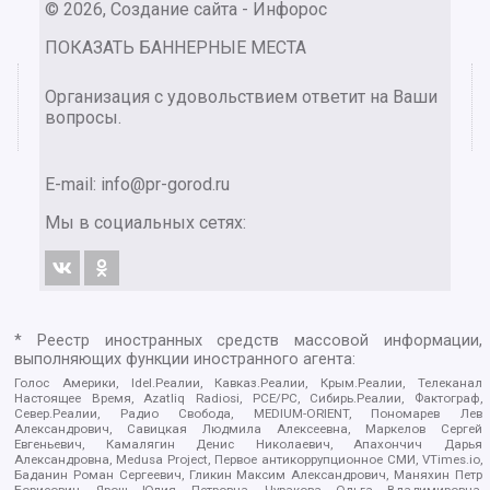
© 2026, Создание сайта - Инфорос
ПОКАЗАТЬ БАННЕРНЫЕ МЕСТА
Организация с удовольствием ответит на Ваши
вопросы.
E-mail:
info@pr-gorod.ru
Мы в социальных сетях:
* Реестр иностранных средств массовой информации,
выполняющих функции иностранного агента:
Голос Америки, Idel.Реалии, Кавказ.Реалии, Крым.Реалии, Телеканал
Настоящее Время, Azatliq Radiosi, PCE/PC, Сибирь.Реалии, Фактограф,
Север.Реалии, Радио Свобода, MEDIUM-ORIENT, Пономарев Лев
Александрович, Савицкая Людмила Алексеевна, Маркелов Сергей
Евгеньевич, Камалягин Денис Николаевич, Апахончич Дарья
Александровна, Medusa Project, Первое антикоррупционное СМИ, VTimes.io,
Баданин Роман Сергеевич, Гликин Максим Александрович, Маняхин Петр
Борисович, Ярош Юлия Петровна, Чуракова Ольга Владимировна,