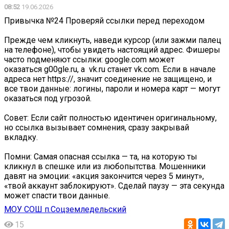
08:52
19.06.2026
Привычка №24 Проверяй ссылки перед переходом
Прежде чем кликнуть, наведи курсор (или зажми палец
на телефоне), чтобы увидеть настоящий адрес. Фишеры
часто подменяют ссылки: google.com может
оказаться g00gle.ru, а vk.ru станет vk.com. Если в начале
адреса нет https://, значит соединение не защищено, и
все твои данные: логины, пароли и номера карт — могут
оказаться под угрозой.
Совет: Если сайт полностью идентичен оригинальному,
но ссылка вызывает сомнения, сразу закрывай
вкладку.
Помни: Самая опасная ссылка — та, на которую ты
кликнул в спешке или из любопытства. Мошенники
давят на эмоции: «акция закончится через 5 минут»,
«твой аккаунт заблокируют». Сделай паузу — эта секунда
может спасти твои данные.
МОУ СОШ п.Соцземледельский
15