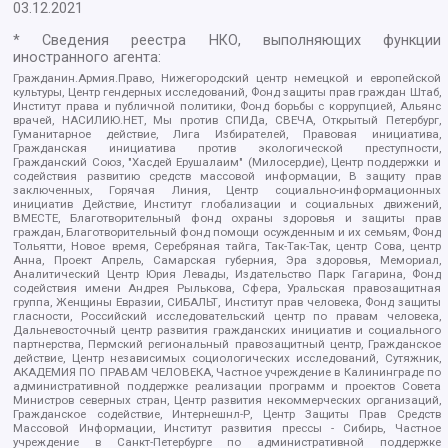
03.12.2021
* Сведения реестра НКО, выполняющих функции
иностранного агента:
Гражданин.Армия.Право, Нижегородский центр немецкой и европейской
культуры, Центр гендерных исследований, Фонд защиты прав граждан Штаб,
Институт права и публичной политики, Фонд борьбы с коррупцией, Альянс
врачей, НАСИЛИЮ.НЕТ, Мы против СПИДа, СВЕЧА, Открытый Петербург,
Гуманитарное действие, Лига Избирателей, Правовая инициатива,
Гражданская инициатива против экологической преступности,
Гражданский Союз, "Хасдей Ерушалаим" (Милосердие), Центр поддержки и
содействия развитию средств массовой информации, В защиту прав
заключенных, Горячая Линия, Центр социально-информационных
инициатив Действие, Институт глобализации и социальных движений,
ВМЕСТЕ, Благотворительный фонд охраны здоровья и защиты прав
граждан, Благотворительный фонд помощи осужденным и их семьям, Фонд
Тольятти, Новое время, Серебряная тайга, Так-Так-Так, центр Сова, центр
Анна, Проект Апрель, Самарская губерния, Эра здоровья, Мемориал,
Аналитический Центр Юрия Левады, Издательство Парк Гагарина, Фонд
содействия имени Андрея Рылькова, Сфера, Уральская правозащитная
группа, Женщины Евразии, СИБАЛЬТ, Институт прав человека, Фонд защиты
гласности, Российский исследовательский центр по правам человека,
Дальневосточный центр развития гражданских инициатив и социального
партнерства, Пермский региональный правозащитный центр, Гражданское
действие, Центр независимых социологических исследований, Сутяжник,
АКАДЕМИЯ ПО ПРАВАМ ЧЕЛОВЕКА, Частное учреждение в Калининграде по
административной поддержке реализации программ и проектов Совета
Министров северных стран, Центр развития некоммерческих организаций,
Гражданское содействие, Интернешнл-Р, Центр Защиты Прав Средств
Массовой Информации, Институт развития прессы - Сибирь, Частное
учреждение в Санкт-Петербурге по административной поддержке