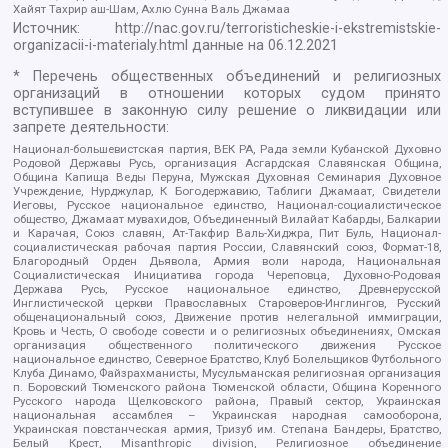
Хайят Тахрир аш-Шам, Ахлю Сунна Валь Джамаа
Источник:
http://nac.gov.ru/terroristicheskie-i-ekstremistskie-
organizacii-i-materialy.html
данные на
06.12.2021
* Перечень общественных объединений и религиозных
организаций в отношении которых судом принято
вступившее в законную силу решение о ликвидации или
запрете деятельности:
Национал-большевистская партия, ВЕК РА, Рада земли Кубанской Духовно
Родовой Державы Русь, организация Асгардская Славянская Община,
Община Капища Веды Перуна, Мужская Духовная Семинария Духовное
Учреждение, Нурджулар, К Богодержавию, Таблиги Джамаат, Свидетели
Иеговы, Русское национальное единство, Национал-социалистическое
общество, Джамаат мувахидов, Объединенный Вилайат Кабарды, Балкарии
и Карачая, Союз славян, Ат-Такфир Валь-Хиджра, Пит Буль, Национал-
социалистическая рабочая партия России, Славянский союз, Формат-18,
Благородный Орден Дьявола, Армия воли народа, Национальная
Социалистическая Инициатива города Череповца, Духовно-Родовая
Держава Русь, Русское национальное единство, Древнерусской
Инглистической церкви Православных Староверов-Инглингов, Русский
общенациональный союз, Движение против нелегальной иммиграции,
Кровь и Честь, О свободе совести и о религиозных объединениях, Омская
организация общественного политического движения Русское
национальное единство, Северное Братство, Клуб Болельщиков Футбольного
Клуба Динамо, Файзрахманисты, Мусульманская религиозная организация
п. Боровский Тюменского района Тюменской области, Община Коренного
Русского народа Щелковского района, Правый сектор, Украинская
национальная ассамблея – Украинская народная самооборона,
Украинская повстанческая армия, Тризуб им. Степана Бандеры, Братство,
Белый Крест, Misanthropic division, Религиозное объединение