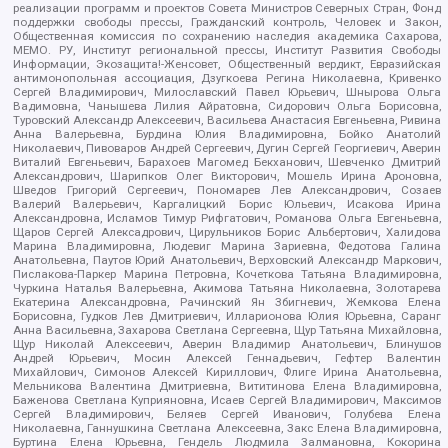
реализации программ и проектов Совета Министров Северных Стран, Фонд
поддержки свободы прессы, Гражданский контроль, Человек и Закон,
Общественная комиссия по сохранению наследия академика Сахарова,
МЕМО. РУ, Институт региональной прессы, Институт Развития Свободы
Информации, Экозащита!-Женсовет, Общественный вердикт, Евразийская
антимонопольная ассоциация, Дзугкоева Регина Николаевна, Кривенко
Сергей Владимирович, Милославский Павел Юрьевич, Шнырова Ольга
Вадимовна, Чанышева Лилия Айратовна, Сидорович Ольга Борисовна,
Туровский Александр Алексеевич, Васильева Анастасия Евгеньевна, Ривина
Анна Валерьевна, Бурдина Юлия Владимировна, Бойко Анатолий
Николаевич, Пивоваров Андрей Сергеевич, Дугин Сергей Георгиевич, Аверин
Виталий Евгеньевич, Барахоев Магомед Бекханович, Шевченко Дмитрий
Александрович, Шарипков Олег Викторович, Мошель Ирина Ароновна,
Шведов Григорий Сергеевич, Пономарев Лев Александрович, Созаев
Валерий Валерьевич, Каргалицкий Борис Юльевич, Исакова Ирина
Александровна, Исламов Тимур Рифгатович, Романова Ольга Евгеньевна,
Щаров Сергей Алексадрович, Цирульников Борис Альбертович, Халидова
Марина Владимировна, Людевиг Марина Зариевна, Федотова Галина
Анатольевна, Паутов Юрий Анатольевич, Верховский Александр Маркович,
Пислакова-Паркер Марина Петровна, Кочеткова Татьяна Владимировна,
Чуркина Наталья Валерьевна, Акимова Татьяна Николаевна, Золотарева
Екатерина Александровна, Рачинский Ян Збигневич, Жемкова Елена
Борисовна, Гудков Лев Дмитриевич, Илларионова Юлия Юрьевна, Саранг
Анна Васильевна, Захарова Светлана Сергеевна, Щур Татьяна Михайловна,
Щур Николай Алексеевич, Аверин Владимир Анатольевич, Блинушов
Андрей Юрьевич, Мосин Алексей Геннадьевич, Гефтер Валентин
Михайлович, Симонов Алексей Кириллович, Флиге Ирина Анатольевна,
Мельникова Валентина Дмитриевна, Вититинова Елена Владимировна,
Баженова Светлана Куприяновна, Исаев Сергей Владимирович, Максимов
Сергей Владимирович, Беляев Сергей Иванович, Голубева Елена
Николаевна, Ганнушкина Светлана Алексеевна, Закс Елена Владимировна,
Буртина Елена Юрьевна, Гендель Людмила Залмановна, Кокорина