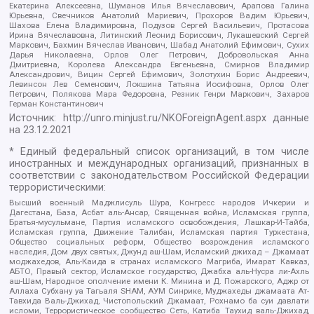
Екатерина Алексеевна, Шуманов Илья Вячеславович, Арапова Галина
Юрьевна, Свечников Анатолий Мариевич, Прохоров Вадим Юрьевич,
Шахова Елена Владимировна, Подузов Сергей Васильевич, Протасова
Ирина Вячеславовна, Литинский Леонид Борисович, Лукашевский Сергей
Маркович, Бахмин Вячеслав Иванович, Шабад Анатолий Ефимович, Сухих
Дарья Николаевна, Орлов Олег Петрович, Добровольская Анна
Дмитриевна, Королева Александра Евгеньевна, Смирнов Владимир
Александрович, Вицин Сергей Ефимович, Золотухин Борис Андреевич,
Левинсон Лев Семенович, Локшина Татьяна Иосифовна, Орлов Олег
Петрович, Полякова Мара Федоровна, Резник Генри Маркович, Захаров
Герман Константинович
Источник:
http://unro.minjust.ru/NKOForeignAgent.aspx
данные
на
23.12.2021
* Единый федеральный список организаций, в том числе
иностранных и международных организаций, признанных в
соответствии с законодательством Российской Федерации
террористическими:
Высший военный Маджлисуль Шура, Конгресс народов Ичкерии и
Дагестана, База, Асбат аль-Ансар, Священная война, Исламская группа,
Братья-мусульмане, Партия исламского освобождения, Лашкар-И-Тайба,
Исламская группа, Движение Талибан, Исламская партия Туркестана,
Общество социальных реформ, Общество возрождения исламского
наследия, Дом двух святых, Джунд аш-Шам, Исламский джихад – Джамаат
моджахедов, Аль-Каида в странах исламского Магриба, Имарат Кавказ,
АБТО, Правый сектор, Исламское государство, Джабха аль-Нусра ли-Ахль
аш-Шам, Народное ополчение имени К. Минина и Д. Пожарского, Аджр от
Аллаха Субхану уа Тагьаля SHAM, АУМ Синрике, Муджахеды джамаата Ат-
Тавхида Валь-Джихад, Чистопольский Джамаат, Рохнамо ба суи давлати
исломи, Террористическое сообщество Сеть, Катиба Таухид валь-Джихад,