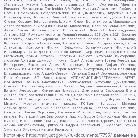
Железнова Мария Михайловна, Лукьянова Юлия Сергеевна, Маетная
Елизавета Витальевна, The Insider SIA, Рубин Михаил Аркадьевич, Гройсман
Софья Романовна, Рождественский Илья Дмитриевич, Апухтина Юлия
Владимировна, Постернак Алексей Евгеньевич, Телеканал Дождь, Петров
Степан Юрьевич, Istories fonds, Шмагун Олеся Валентиновна, Мароховская
Алеся Алексеевна, Долинина Ирина Николаевна, Шлейнов Роман Юрьевич,
Анин Роман Александрович, Великовский Дмитрий Александрович,
Альтаир 2021, Ромашки монолит, Главный редактор 2021, Вега 2021, Важные
иноагенты, Каткова Вероника Вячеславовна, Карезина Инна Павловна,
Кузьмина Людмила Гавриловна, Костылева Полина Владимировна, Лютов
Александр Иванович, Жилкин Владимир Владимирович, Жилинский
Владимир Александрович, Тихонов Михаил Сергеевич, Пискунов Сергей
Евгеньевич, Ковин Виталий Сергеевич, Кильтау Екатерина Викторовна,
Любарев Аркадий Ефимович, Гурман Юрий Альбертович, Грезев Александр
Викторович, Важенков Артем Валерьевич, Иванова София Юрьевна,
Пигалкин Илья Валерьевич, Петров Алексей Викторович, Егоров Владимир
Владимирович, Гусев Андрей Юрьевич, Смирнов Сергей Сергеевич, Верзилов
Петр Юрьевич, ЗП, Зона права, ЖУРНАЛИСТ-ИНОСТРАННЫЙ АГЕНТ,
Вольтская Татьяна Анатольевна, Клепиковская Екатерина Дмитриевна,
Сотников Даниил Владимирович, Захаров Андрей Вячеславович, Симонов
Евгений Алексеевич, Сурначева Елизавета Дмитриевна, Соловьева Елена
Анатольевна, Арапова Галина Юрьевна, Перл Роман Александрович, МЕМО,
Mason G.E.S. Anonymous Foundation, Stichting Bellingcat, Якутия – Наше
Мнение, Москоу диджитал медиа, РС-Балт, Заговора Максим
Александрович, Ветошкина Валерия Валерьевна, Павлов Иван Юрьевич,
Скворцова Елена Сергеевна, Оленичев Максим Владимирович, Как бы
инагент, Кочетков Игорь Викторович, Иркутский союз библиофилов, Честные
выборы, Нобелевский призыв, Еланчик Олег Александрович, Григорьева
Алина Александровна, Григорьев Андрей Валерьевич , Гималова Регина
Эмилевна, Хисамова Регина Фаритовна
Источник:
https://minjust.gov.ru/ru/documents/7755/
данные на