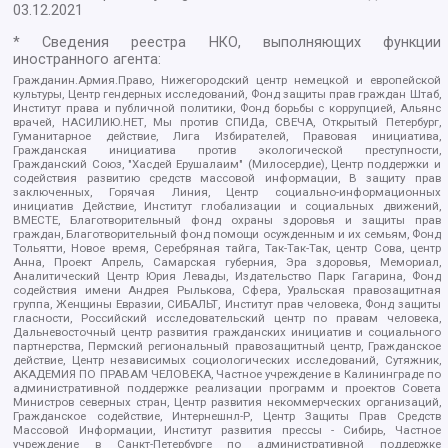
03.12.2021
* Сведения реестра НКО, выполняющих функции
иностранного агента:
Гражданин.Армия.Право, Нижегородский центр немецкой и европейской
культуры, Центр гендерных исследований, Фонд защиты прав граждан Штаб,
Институт права и публичной политики, Фонд борьбы с коррупцией, Альянс
врачей, НАСИЛИЮ.НЕТ, Мы против СПИДа, СВЕЧА, Открытый Петербург,
Гуманитарное действие, Лига Избирателей, Правовая инициатива,
Гражданская инициатива против экологической преступности,
Гражданский Союз, "Хасдей Ерушалаим" (Милосердие), Центр поддержки и
содействия развитию средств массовой информации, В защиту прав
заключенных, Горячая Линия, Центр социально-информационных
инициатив Действие, Институт глобализации и социальных движений,
ВМЕСТЕ, Благотворительный фонд охраны здоровья и защиты прав
граждан, Благотворительный фонд помощи осужденным и их семьям, Фонд
Тольятти, Новое время, Серебряная тайга, Так-Так-Так, центр Сова, центр
Анна, Проект Апрель, Самарская губерния, Эра здоровья, Мемориал,
Аналитический Центр Юрия Левады, Издательство Парк Гагарина, Фонд
содействия имени Андрея Рылькова, Сфера, Уральская правозащитная
группа, Женщины Евразии, СИБАЛЬТ, Институт прав человека, Фонд защиты
гласности, Российский исследовательский центр по правам человека,
Дальневосточный центр развития гражданских инициатив и социального
партнерства, Пермский региональный правозащитный центр, Гражданское
действие, Центр независимых социологических исследований, Сутяжник,
АКАДЕМИЯ ПО ПРАВАМ ЧЕЛОВЕКА, Частное учреждение в Калининграде по
административной поддержке реализации программ и проектов Совета
Министров северных стран, Центр развития некоммерческих организаций,
Гражданское содействие, Интернешнл-Р, Центр Защиты Прав Средств
Массовой Информации, Институт развития прессы - Сибирь, Частное
учреждение в Санкт-Петербурге по административной поддержке