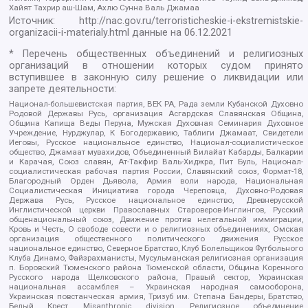
Хайят Тахрир аш-Шам, Ахлю Сунна Валь Джамаа
Источник:
http://nac.gov.ru/terroristicheskie-i-ekstremistskie-
organizacii-i-materialy.html
данные на
06.12.2021
* Перечень общественных объединений и религиозных
организаций в отношении которых судом принято
вступившее в законную силу решение о ликвидации или
запрете деятельности:
Национал-большевистская партия, ВЕК РА, Рада земли Кубанской Духовно
Родовой Державы Русь, организация Асгардская Славянская Община,
Община Капища Веды Перуна, Мужская Духовная Семинария Духовное
Учреждение, Нурджулар, К Богодержавию, Таблиги Джамаат, Свидетели
Иеговы, Русское национальное единство, Национал-социалистическое
общество, Джамаат мувахидов, Объединенный Вилайат Кабарды, Балкарии
и Карачая, Союз славян, Ат-Такфир Валь-Хиджра, Пит Буль, Национал-
социалистическая рабочая партия России, Славянский союз, Формат-18,
Благородный Орден Дьявола, Армия воли народа, Национальная
Социалистическая Инициатива города Череповца, Духовно-Родовая
Держава Русь, Русское национальное единство, Древнерусской
Инглистической церкви Православных Староверов-Инглингов, Русский
общенациональный союз, Движение против нелегальной иммиграции,
Кровь и Честь, О свободе совести и о религиозных объединениях, Омская
организация общественного политического движения Русское
национальное единство, Северное Братство, Клуб Болельщиков Футбольного
Клуба Динамо, Файзрахманисты, Мусульманская религиозная организация
п. Боровский Тюменского района Тюменской области, Община Коренного
Русского народа Щелковского района, Правый сектор, Украинская
национальная ассамблея – Украинская народная самооборона,
Украинская повстанческая армия, Тризуб им. Степана Бандеры, Братство,
Белый Крест, Misanthropic division, Религиозное объединение