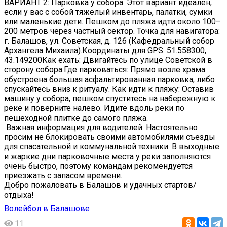
ВАРИАНТ 2: Парковка у собора. Этот вариант идеален,
если у вас с собой тяжелый инвентарь, палатки, сумки
или маленькие дети. Пешком до пляжа идти около 100–
200 метров через частный сектор. Точка для навигатора:
г. Балашов, ул. Советская, д. 126 (Кафедральный собор
Архангела Михаила).Координаты для GPS: 51.558300,
43.149200Как ехать: Двигайтесь по улице Советской в
сторону собора.Где парковаться: Прямо возле храма
обустроена большая асфальтированная парковка, либо
спускайтесь вниз к ритуалу. Как идти к пляжу: Оставив
машину у собора, пешком спуститесь на набережную к
реке и поверните налево. Идите вдоль реки по
пешеходной плитке до самого пляжа.
️ Важная информация для водителей: Настоятельно
просим не блокировать своими автомобилями съезды
для спасательной и коммунальной техники. В выходные
и жаркие дни парковочные места у реки заполняются
очень быстро, поэтому командам рекомендуется
приезжать с запасом времени.
️Добро пожаловать в Балашов и удачных стартов/
отдыха!
Волейбол в Балашове
11