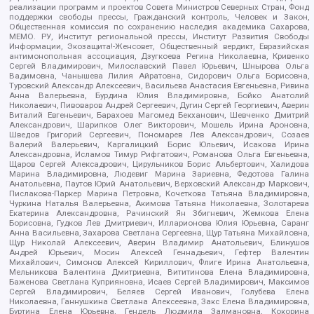
реализации программ и проектов Совета Министров Северных Стран, Фонд
поддержки свободы прессы, Гражданский контроль, Человек и Закон,
Общественная комиссия по сохранению наследия академика Сахарова,
МЕМО. РУ, Институт региональной прессы, Институт Развития Свободы
Информации, Экозащита!-Женсовет, Общественный вердикт, Евразийская
антимонопольная ассоциация, Дзугкоева Регина Николаевна, Кривенко
Сергей Владимирович, Милославский Павел Юрьевич, Шнырова Ольга
Вадимовна, Чанышева Лилия Айратовна, Сидорович Ольга Борисовна,
Туровский Александр Алексеевич, Васильева Анастасия Евгеньевна, Ривина
Анна Валерьевна, Бурдина Юлия Владимировна, Бойко Анатолий
Николаевич, Пивоваров Андрей Сергеевич, Дугин Сергей Георгиевич, Аверин
Виталий Евгеньевич, Барахоев Магомед Бекханович, Шевченко Дмитрий
Александрович, Шарипков Олег Викторович, Мошель Ирина Ароновна,
Шведов Григорий Сергеевич, Пономарев Лев Александрович, Созаев
Валерий Валерьевич, Каргалицкий Борис Юльевич, Исакова Ирина
Александровна, Исламов Тимур Рифгатович, Романова Ольга Евгеньевна,
Щаров Сергей Алексадрович, Цирульников Борис Альбертович, Халидова
Марина Владимировна, Людевиг Марина Зариевна, Федотова Галина
Анатольевна, Паутов Юрий Анатольевич, Верховский Александр Маркович,
Пислакова-Паркер Марина Петровна, Кочеткова Татьяна Владимировна,
Чуркина Наталья Валерьевна, Акимова Татьяна Николаевна, Золотарева
Екатерина Александровна, Рачинский Ян Збигневич, Жемкова Елена
Борисовна, Гудков Лев Дмитриевич, Илларионова Юлия Юрьевна, Саранг
Анна Васильевна, Захарова Светлана Сергеевна, Щур Татьяна Михайловна,
Щур Николай Алексеевич, Аверин Владимир Анатольевич, Блинушов
Андрей Юрьевич, Мосин Алексей Геннадьевич, Гефтер Валентин
Михайлович, Симонов Алексей Кириллович, Флиге Ирина Анатольевна,
Мельникова Валентина Дмитриевна, Вититинова Елена Владимировна,
Баженова Светлана Куприяновна, Исаев Сергей Владимирович, Максимов
Сергей Владимирович, Беляев Сергей Иванович, Голубева Елена
Николаевна, Ганнушкина Светлана Алексеевна, Закс Елена Владимировна,
Буртина Елена Юрьевна, Гендель Людмила Залмановна, Кокорина