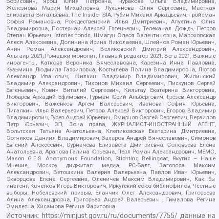
Борисович, Ярош Юлия Петровна, Чуракова Ольга Владимировна,
Железнова Мария Михайловна, Лукьянова Юлия Сергеевна, Маетная
Елизавета Витальевна, The Insider SIA, Рубин Михаил Аркадьевич, Гройсман
Софья Романовна, Рождественский Илья Дмитриевич, Апухтина Юлия
Владимировна, Постернак Алексей Евгеньевич, Телеканал Дождь, Петров
Степан Юрьевич, Istories fonds, Шмагун Олеся Валентиновна, Мароховская
Алеся Алексеевна, Долинина Ирина Николаевна, Шлейнов Роман Юрьевич,
Анин Роман Александрович, Великовский Дмитрий Александрович,
Альтаир 2021, Ромашки монолит, Главный редактор 2021, Вега 2021, Важные
иноагенты, Каткова Вероника Вячеславовна, Карезина Инна Павловна,
Кузьмина Людмила Гавриловна, Костылева Полина Владимировна, Лютов
Александр Иванович, Жилкин Владимир Владимирович, Жилинский
Владимир Александрович, Тихонов Михаил Сергеевич, Пискунов Сергей
Евгеньевич, Ковин Виталий Сергеевич, Кильтау Екатерина Викторовна,
Любарев Аркадий Ефимович, Гурман Юрий Альбертович, Грезев Александр
Викторович, Важенков Артем Валерьевич, Иванова София Юрьевна,
Пигалкин Илья Валерьевич, Петров Алексей Викторович, Егоров Владимир
Владимирович, Гусев Андрей Юрьевич, Смирнов Сергей Сергеевич, Верзилов
Петр Юрьевич, ЗП, Зона права, ЖУРНАЛИСТ-ИНОСТРАННЫЙ АГЕНТ,
Вольтская Татьяна Анатольевна, Клепиковская Екатерина Дмитриевна,
Сотников Даниил Владимирович, Захаров Андрей Вячеславович, Симонов
Евгений Алексеевич, Сурначева Елизавета Дмитриевна, Соловьева Елена
Анатольевна, Арапова Галина Юрьевна, Перл Роман Александрович, МЕМО,
Mason G.E.S. Anonymous Foundation, Stichting Bellingcat, Якутия – Наше
Мнение, Москоу диджитал медиа, РС-Балт, Заговора Максим
Александрович, Ветошкина Валерия Валерьевна, Павлов Иван Юрьевич,
Скворцова Елена Сергеевна, Оленичев Максим Владимирович, Как бы
инагент, Кочетков Игорь Викторович, Иркутский союз библиофилов, Честные
выборы, Нобелевский призыв, Еланчик Олег Александрович, Григорьева
Алина Александровна, Григорьев Андрей Валерьевич , Гималова Регина
Эмилевна, Хисамова Регина Фаритовна
Источник:
https://minjust.gov.ru/ru/documents/7755/
данные на