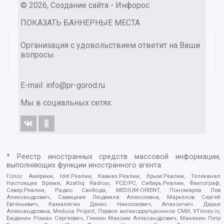
© 2026, Создание сайта - Инфорос
ПОКАЗАТЬ БАННЕРНЫЕ МЕСТА
Организация с удовольствием ответит на Ваши
вопросы.
E-mail:
info@pr-gorod.ru
Мы в социальных сетях:
* Реестр иностранных средств массовой информации,
выполняющих функции иностранного агента:
Голос Америки, Idel.Реалии, Кавказ.Реалии, Крым.Реалии, Телеканал
Настоящее Время, Azatliq Radiosi, PCE/PC, Сибирь.Реалии, Фактограф,
Север.Реалии, Радио Свобода, MEDIUM-ORIENT, Пономарев Лев
Александрович, Савицкая Людмила Алексеевна, Маркелов Сергей
Евгеньевич, Камалягин Денис Николаевич, Апахончич Дарья
Александровна, Medusa Project, Первое антикоррупционное СМИ, VTimes.io,
Баданин Роман Сергеевич, Гликин Максим Александрович, Маняхин Петр