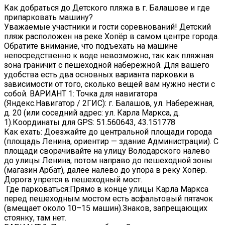
Как добраться до Детского пляжа в г. Балашове и где
припарковать машину?
️️️Уважаемые участники и гости соревнований! Детский
пляж расположен на реке Хопёр в самом центре города.
Обратите внимание, что подъехать на машине
непосредственно к воде невозможно, так как пляжная
зона граничит с пешеходной набережной. Для вашего
удобства есть два основных варианта парковки в
зависимости от того, сколько вещей вам нужно нести с
собой.️ ВАРИАНТ 1: Точка для навигатора
(Яндекс.Навигатор / 2ГИС): г. Балашов, ул. Набережная,
д. 20 (или соседний адрес: ул. Карла Маркса, д.
1).Координаты для GPS: 51.560643, 43.151778
Как ехать: Доезжайте до центральной площади города
(площадь Ленина, ориентир — здание Администрации). С
площади сворачивайте на улицу Володарского налево
до улицы Ленина, потом направо до пешеходной зоны
(магазин Арбат), далее налево до упора в реку Хопёр.
Дорога упрется в пешеходный мост.
️ Где парковаться:Прямо в конце улицы Карла Маркса
перед пешеходным мостом есть асфальтовый пятачок
(вмещает около 10–15 машин).Знаков, запрещающих
стоянку, там нет.