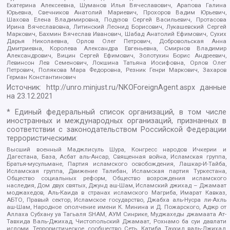
Екатерина Алексеевна, Шуманов Илья Вячеславович, Арапова Галина
Юрьевна, Свечников Анатолий Мариевич, Прохоров Вадим Юрьевич,
Шахова Елена Владимировна, Подузов Сергей Васильевич, Протасова
Ирина Вячеславовна, Литинский Леонид Борисович, Лукашевский Сергей
Маркович, Бахмин Вячеслав Иванович, Шабад Анатолий Ефимович, Сухих
Дарья Николаевна, Орлов Олег Петрович, Добровольская Анна
Дмитриевна, Королева Александра Евгеньевна, Смирнов Владимир
Александрович, Вицин Сергей Ефимович, Золотухин Борис Андреевич,
Левинсон Лев Семенович, Локшина Татьяна Иосифовна, Орлов Олег
Петрович, Полякова Мара Федоровна, Резник Генри Маркович, Захаров
Герман Константинович
Источник:
http://unro.minjust.ru/NKOForeignAgent.aspx
данные
на
23.12.2021
* Единый федеральный список организаций, в том числе
иностранных и международных организаций, признанных в
соответствии с законодательством Российской Федерации
террористическими:
Высший военный Маджлисуль Шура, Конгресс народов Ичкерии и
Дагестана, База, Асбат аль-Ансар, Священная война, Исламская группа,
Братья-мусульмане, Партия исламского освобождения, Лашкар-И-Тайба,
Исламская группа, Движение Талибан, Исламская партия Туркестана,
Общество социальных реформ, Общество возрождения исламского
наследия, Дом двух святых, Джунд аш-Шам, Исламский джихад – Джамаат
моджахедов, Аль-Каида в странах исламского Магриба, Имарат Кавказ,
АБТО, Правый сектор, Исламское государство, Джабха аль-Нусра ли-Ахль
аш-Шам, Народное ополчение имени К. Минина и Д. Пожарского, Аджр от
Аллаха Субхану уа Тагьаля SHAM, АУМ Синрике, Муджахеды джамаата Ат-
Тавхида Валь-Джихад, Чистопольский Джамаат, Рохнамо ба суи давлати
исломи, Террористическое сообщество Сеть, Катиба Таухид валь-Джихад,