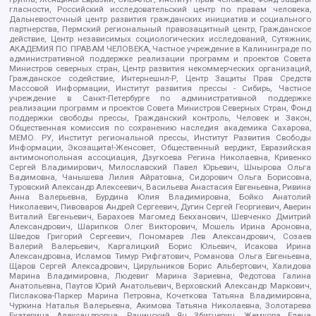
гласности, Российский исследовательский центр по правам человека,
Дальневосточный центр развития гражданских инициатив и социального
партнерства, Пермский региональный правозащитный центр, Гражданское
действие, Центр независимых социологических исследований, Сутяжник,
АКАДЕМИЯ ПО ПРАВАМ ЧЕЛОВЕКА, Частное учреждение в Калининграде по
административной поддержке реализации программ и проектов Совета
Министров северных стран, Центр развития некоммерческих организаций,
Гражданское содействие, Интернешнл-Р, Центр Защиты Прав Средств
Массовой Информации, Институт развития прессы - Сибирь, Частное
учреждение в Санкт-Петербурге по административной поддержке
реализации программ и проектов Совета Министров Северных Стран, Фонд
поддержки свободы прессы, Гражданский контроль, Человек и Закон,
Общественная комиссия по сохранению наследия академика Сахарова,
МЕМО. РУ, Институт региональной прессы, Институт Развития Свободы
Информации, Экозащита!-Женсовет, Общественный вердикт, Евразийская
антимонопольная ассоциация, Дзугкоева Регина Николаевна, Кривенко
Сергей Владимирович, Милославский Павел Юрьевич, Шнырова Ольга
Вадимовна, Чанышева Лилия Айратовна, Сидорович Ольга Борисовна,
Туровский Александр Алексеевич, Васильева Анастасия Евгеньевна, Ривина
Анна Валерьевна, Бурдина Юлия Владимировна, Бойко Анатолий
Николаевич, Пивоваров Андрей Сергеевич, Дугин Сергей Георгиевич, Аверин
Виталий Евгеньевич, Барахоев Магомед Бекханович, Шевченко Дмитрий
Александрович, Шарипков Олег Викторович, Мошель Ирина Ароновна,
Шведов Григорий Сергеевич, Пономарев Лев Александрович, Созаев
Валерий Валерьевич, Каргалицкий Борис Юльевич, Исакова Ирина
Александровна, Исламов Тимур Рифгатович, Романова Ольга Евгеньевна,
Щаров Сергей Алексадрович, Цирульников Борис Альбертович, Халидова
Марина Владимировна, Людевиг Марина Зариевна, Федотова Галина
Анатольевна, Паутов Юрий Анатольевич, Верховский Александр Маркович,
Пислакова-Паркер Марина Петровна, Кочеткова Татьяна Владимировна,
Чуркина Наталья Валерьевна, Акимова Татьяна Николаевна, Золотарева
Екатерина Александровна, Рачинский Ян Збигневич, Жемкова Елена