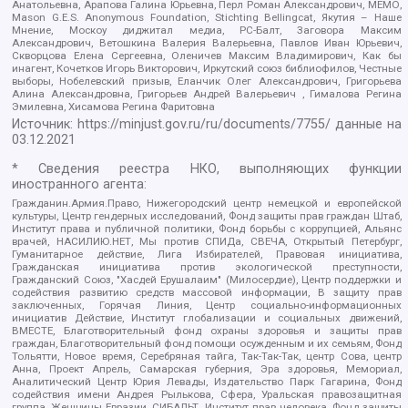
Анатольевна, Арапова Галина Юрьевна, Перл Роман Александрович, МЕМО,
Mason G.E.S. Anonymous Foundation, Stichting Bellingcat, Якутия – Наше
Мнение, Москоу диджитал медиа, РС-Балт, Заговора Максим
Александрович, Ветошкина Валерия Валерьевна, Павлов Иван Юрьевич,
Скворцова Елена Сергеевна, Оленичев Максим Владимирович, Как бы
инагент, Кочетков Игорь Викторович, Иркутский союз библиофилов, Честные
выборы, Нобелевский призыв, Еланчик Олег Александрович, Григорьева
Алина Александровна, Григорьев Андрей Валерьевич , Гималова Регина
Эмилевна, Хисамова Регина Фаритовна
Источник:
https://minjust.gov.ru/ru/documents/7755/
данные на
03.12.2021
* Сведения реестра НКО, выполняющих функции
иностранного агента:
Гражданин.Армия.Право, Нижегородский центр немецкой и европейской
культуры, Центр гендерных исследований, Фонд защиты прав граждан Штаб,
Институт права и публичной политики, Фонд борьбы с коррупцией, Альянс
врачей, НАСИЛИЮ.НЕТ, Мы против СПИДа, СВЕЧА, Открытый Петербург,
Гуманитарное действие, Лига Избирателей, Правовая инициатива,
Гражданская инициатива против экологической преступности,
Гражданский Союз, "Хасдей Ерушалаим" (Милосердие), Центр поддержки и
содействия развитию средств массовой информации, В защиту прав
заключенных, Горячая Линия, Центр социально-информационных
инициатив Действие, Институт глобализации и социальных движений,
ВМЕСТЕ, Благотворительный фонд охраны здоровья и защиты прав
граждан, Благотворительный фонд помощи осужденным и их семьям, Фонд
Тольятти, Новое время, Серебряная тайга, Так-Так-Так, центр Сова, центр
Анна, Проект Апрель, Самарская губерния, Эра здоровья, Мемориал,
Аналитический Центр Юрия Левады, Издательство Парк Гагарина, Фонд
содействия имени Андрея Рылькова, Сфера, Уральская правозащитная
группа, Женщины Евразии, СИБАЛЬТ, Институт прав человека, Фонд защиты