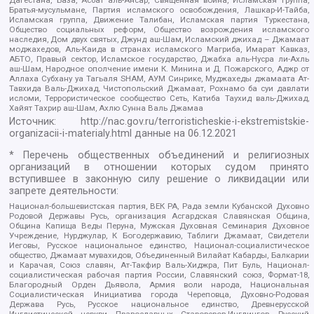
Братья-мусульмане, Партия исламского освобождения, Лашкар-И-Тайба,
Исламская группа, Движение Талибан, Исламская партия Туркестана,
Общество социальных реформ, Общество возрождения исламского
наследия, Дом двух святых, Джунд аш-Шам, Исламский джихад – Джамаат
моджахедов, Аль-Каида в странах исламского Магриба, Имарат Кавказ,
АБТО, Правый сектор, Исламское государство, Джабха аль-Нусра ли-Ахль
аш-Шам, Народное ополчение имени К. Минина и Д. Пожарского, Аджр от
Аллаха Субхану уа Тагьаля SHAM, АУМ Синрике, Муджахеды джамаата Ат-
Тавхида Валь-Джихад, Чистопольский Джамаат, Рохнамо ба суи давлати
исломи, Террористическое сообщество Сеть, Катиба Таухид валь-Джихад,
Хайят Тахрир аш-Шам, Ахлю Сунна Валь Джамаа
Источник:
http://nac.gov.ru/terroristicheskie-i-ekstremistskie-
organizacii-i-materialy.html
данные на
06.12.2021
* Перечень общественных объединений и религиозных
организаций в отношении которых судом принято
вступившее в законную силу решение о ликвидации или
запрете деятельности:
Национал-большевистская партия, ВЕК РА, Рада земли Кубанской Духовно
Родовой Державы Русь, организация Асгардская Славянская Община,
Община Капища Веды Перуна, Мужская Духовная Семинария Духовное
Учреждение, Нурджулар, К Богодержавию, Таблиги Джамаат, Свидетели
Иеговы, Русское национальное единство, Национал-социалистическое
общество, Джамаат мувахидов, Объединенный Вилайат Кабарды, Балкарии
и Карачая, Союз славян, Ат-Такфир Валь-Хиджра, Пит Буль, Национал-
социалистическая рабочая партия России, Славянский союз, Формат-18,
Благородный Орден Дьявола, Армия воли народа, Национальная
Социалистическая Инициатива города Череповца, Духовно-Родовая
Держава Русь, Русское национальное единство, Древнерусской