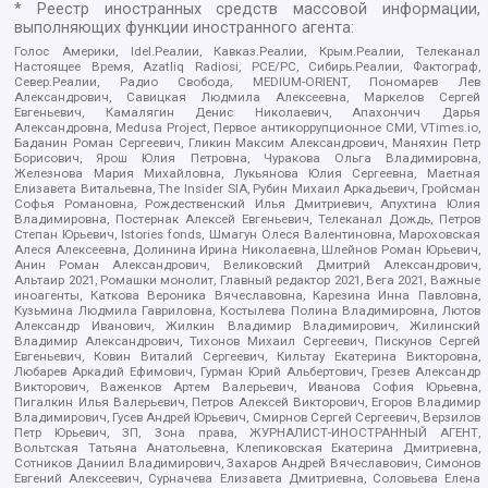
* Реестр иностранных средств массовой информации,
выполняющих функции иностранного агента:
Голос Америки, Idel.Реалии, Кавказ.Реалии, Крым.Реалии, Телеканал
Настоящее Время, Azatliq Radiosi, PCE/PC, Сибирь.Реалии, Фактограф,
Север.Реалии, Радио Свобода, MEDIUM-ORIENT, Пономарев Лев
Александрович, Савицкая Людмила Алексеевна, Маркелов Сергей
Евгеньевич, Камалягин Денис Николаевич, Апахончич Дарья
Александровна, Medusa Project, Первое антикоррупционное СМИ, VTimes.io,
Баданин Роман Сергеевич, Гликин Максим Александрович, Маняхин Петр
Борисович, Ярош Юлия Петровна, Чуракова Ольга Владимировна,
Железнова Мария Михайловна, Лукьянова Юлия Сергеевна, Маетная
Елизавета Витальевна, The Insider SIA, Рубин Михаил Аркадьевич, Гройсман
Софья Романовна, Рождественский Илья Дмитриевич, Апухтина Юлия
Владимировна, Постернак Алексей Евгеньевич, Телеканал Дождь, Петров
Степан Юрьевич, Istories fonds, Шмагун Олеся Валентиновна, Мароховская
Алеся Алексеевна, Долинина Ирина Николаевна, Шлейнов Роман Юрьевич,
Анин Роман Александрович, Великовский Дмитрий Александрович,
Альтаир 2021, Ромашки монолит, Главный редактор 2021, Вега 2021, Важные
иноагенты, Каткова Вероника Вячеславовна, Карезина Инна Павловна,
Кузьмина Людмила Гавриловна, Костылева Полина Владимировна, Лютов
Александр Иванович, Жилкин Владимир Владимирович, Жилинский
Владимир Александрович, Тихонов Михаил Сергеевич, Пискунов Сергей
Евгеньевич, Ковин Виталий Сергеевич, Кильтау Екатерина Викторовна,
Любарев Аркадий Ефимович, Гурман Юрий Альбертович, Грезев Александр
Викторович, Важенков Артем Валерьевич, Иванова София Юрьевна,
Пигалкин Илья Валерьевич, Петров Алексей Викторович, Егоров Владимир
Владимирович, Гусев Андрей Юрьевич, Смирнов Сергей Сергеевич, Верзилов
Петр Юрьевич, ЗП, Зона права, ЖУРНАЛИСТ-ИНОСТРАННЫЙ АГЕНТ,
Вольтская Татьяна Анатольевна, Клепиковская Екатерина Дмитриевна,
Сотников Даниил Владимирович, Захаров Андрей Вячеславович, Симонов
Евгений Алексеевич, Сурначева Елизавета Дмитриевна, Соловьева Елена