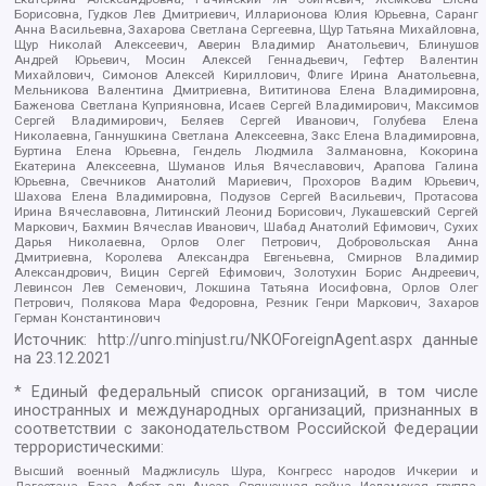
Борисовна, Гудков Лев Дмитриевич, Илларионова Юлия Юрьевна, Саранг
Анна Васильевна, Захарова Светлана Сергеевна, Щур Татьяна Михайловна,
Щур Николай Алексеевич, Аверин Владимир Анатольевич, Блинушов
Андрей Юрьевич, Мосин Алексей Геннадьевич, Гефтер Валентин
Михайлович, Симонов Алексей Кириллович, Флиге Ирина Анатольевна,
Мельникова Валентина Дмитриевна, Вититинова Елена Владимировна,
Баженова Светлана Куприяновна, Исаев Сергей Владимирович, Максимов
Сергей Владимирович, Беляев Сергей Иванович, Голубева Елена
Николаевна, Ганнушкина Светлана Алексеевна, Закс Елена Владимировна,
Буртина Елена Юрьевна, Гендель Людмила Залмановна, Кокорина
Екатерина Алексеевна, Шуманов Илья Вячеславович, Арапова Галина
Юрьевна, Свечников Анатолий Мариевич, Прохоров Вадим Юрьевич,
Шахова Елена Владимировна, Подузов Сергей Васильевич, Протасова
Ирина Вячеславовна, Литинский Леонид Борисович, Лукашевский Сергей
Маркович, Бахмин Вячеслав Иванович, Шабад Анатолий Ефимович, Сухих
Дарья Николаевна, Орлов Олег Петрович, Добровольская Анна
Дмитриевна, Королева Александра Евгеньевна, Смирнов Владимир
Александрович, Вицин Сергей Ефимович, Золотухин Борис Андреевич,
Левинсон Лев Семенович, Локшина Татьяна Иосифовна, Орлов Олег
Петрович, Полякова Мара Федоровна, Резник Генри Маркович, Захаров
Герман Константинович
Источник:
http://unro.minjust.ru/NKOForeignAgent.aspx
данные
на
23.12.2021
* Единый федеральный список организаций, в том числе
иностранных и международных организаций, признанных в
соответствии с законодательством Российской Федерации
террористическими:
Высший военный Маджлисуль Шура, Конгресс народов Ичкерии и
Дагестана, База, Асбат аль-Ансар, Священная война, Исламская группа,