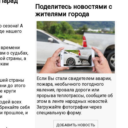
 Парад
Поделитесь новостями с
жителями города
 сезона! А
аде нашего
о времени
м о судьбах,
ой страны, а
пкам
Если Вы стали свидетелем аварии,
ашей страны
пожара, необычного погодного
ни до этого
явления, провала дороги или
е круги
прорыва теплотрассы, сообщите об
и
этом в ленте народных новостей.
юдей всех
Загружайте фотографии через
обрекайте себя
и прошлое, и
специальную форму.
ДОБАВИТЬ НОВОСТЬ