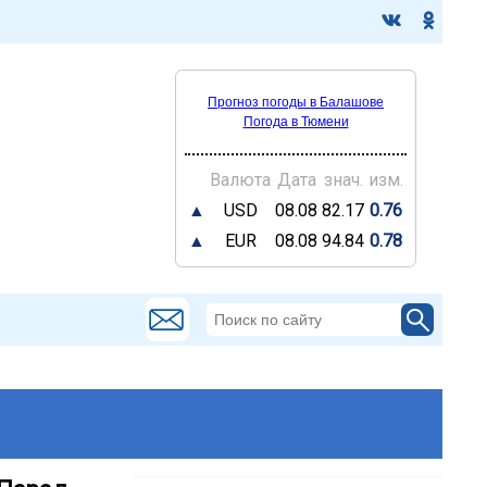
Прогноз погоды в Балашове
Погода в Тюмени
Валюта
Дата
знач.
изм.
▲
USD
08.08
82.17
0.76
▲
EUR
08.08
94.84
0.78