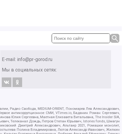
E-mail:
info@pr-gorod.ru
Мы в социальных сетях:
.Реалии, Радио Свобода, MEDIUM-ORIENT, Пономарев Лев Александрович,
ервое антикоррупционное СМИ, VTimes.io, Баданин Роман Сергеевич,
ова Юлия Сергеевна, Маетная Елизавета Витальевна, The Insider SIA,
ич, Телеканал Дождь, Петров Степан Юрьевич, Istories fonds, Шмагун
иковский Дмитрий Александрович, Альтаир 2021, Ромашки монолит,
, Костылева Полина Владимировна, Лютов Александр Иванович, Жилкин
, Кильтау Екатерина Викторовна, Любарев Аркадий Ефимович, Гурман