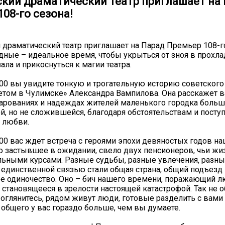
кий драматический театр приглашает на
08-го сезона!
драматический театр приглашает на Парад Премьер 108-го
ные – идеальное время, чтобы укрыться от зноя в прохл
ала и прикоснуться к магии театра.
.00 вы увидите тонкую и трогательную историю советског
ом в Чулимске» Александра Вампилова. Она расскажет ва
чарованиях и надеждах жителей маленького городка больш
ой, но не сложившейся, благодаря обстоятельствам и посту
 любви.
.00 вас ждет встреча с героями эпохи девяностых годов н
о застывшее в ожидании, свело двух пенсионеров, чьи жиз
ьными курсами. Разные судьбы, разные увлечения, разны
 единственной связью стали общая страна, общий подъезд 
е одиночество. Оно – бич нашего времени, поражающий л
о становящееся в зрелости настоящей катастрофой. Так не 
 оглянитесь, рядом живут люди, готовые разделить с вами 
 общего у вас гораздо больше, чем вы думаете.