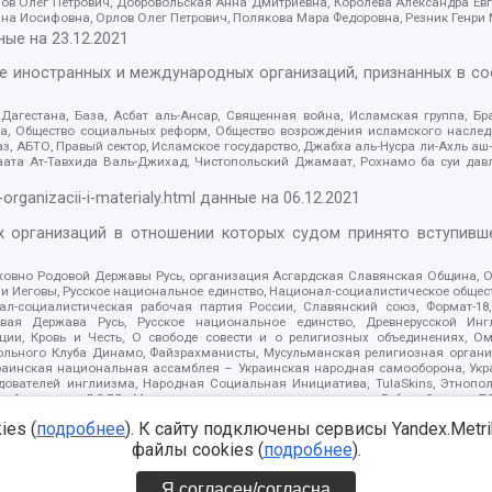
ов Олег Петрович, Добровольская Анна Дмитриевна, Королева Александра Ев
яна Иосифовна, Орлов Олег Петрович, Полякова Мара Федоровна, Резник Генри
ные на
23.12.2021
ле иностранных и международных организаций, признанных в с
гестана, База, Асбат аль-Ансар, Священная война, Исламская группа, Бра
ана, Общество социальных реформ, Общество возрождения исламского насле
з, АБТО, Правый сектор, Исламское государство, Джабха аль-Нусра ли-Ахль а
та Ат-Тавхида Валь-Джихад, Чистопольский Джамаат, Рохнамо ба суи давлат
-organizacii-i-materialy.html
данные на
06.12.2021
 организаций в отношении которых судом принято вступивше
Духовно Родовой Державы Русь, организация Асгардская Славянская Община,
ли Иеговы, Русское национальное единство, Национал-социалистическое обще
нал-социалистическая рабочая партия России, Славянский союз, Формат-
вая Держава Русь, Русское национальное единство, Древнерусской Ингл
ии, Кровь и Честь, О свободе совести и о религиозных объединениях, Ом
тбольного Клуба Динамо, Файзрахманисты, Мусульманская религиозная орган
раинская национальная ассамблея – Украинская народная самооборона, Укра
ледователей инглиизма, Народная Социальная Инициатива, TulaSkins, Этноп
. Астрахани, ВОЛЯ, Меджлис крымскотатарского народа, Рубеж Севера, ТО
ектор 16, Независимость, Фирма, Молодежная правозащитная группа МПГ, Кур
es (
подробнее
). К сайту подключены сервисы Yandex.Metrika
онат Ак Умут, Русская республика Русь, Арестантское уголовное единство, Ба
онд борьбы с коррупцией, Фонд защиты прав граждан, Штабы Навального, Сове
файлы cookies (
подробнее
).
е на
08.12.2021
Я согласен/согласна