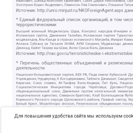
Иванович, Шабад Анатолий Ефимович, Сухих Дарья Николаевна, Орл
Золотухин Борис Андреевич, Левинсон Лев Семенович, Локшина Тать
Источник:
http://unro.minjust.ru/NKOForeignAgent.aspx
дан
* Единый федеральный список организаций, в том чис
террористическими:
Высший военный Маджлисуль Шура, Конгресс народов Ичкерии и Да
Исламская группа, Движение Талибан, Исламская партия Туркест
моджахедов, Аль-Каида в странах исламского Магриба, Имарат Кавка
Аллаха Субхану уа Тагьаля SHAM, АУМ Синрике, Муджахеды джамаа
Джихад, Хайят Тахрир аш-Шам, Ахлю Сунна Валь Джамаа
Источник:
http://nac.gov.ru/terroristicheskie-i-ekstremistskie
* Перечень общественных объединений и религиозных
деятельности:
Национал-большевистская партия, ВЕК РА, Рада земли Кубанской 
Учреждение, Нурджулар, К Богодержавию, Таблиги Джамаат, Свидете
Карачая, Союз славян, Ат-Такфир Валь-Хиджра, Пит Буль, Нацио
Социалистическая Инициатива города Череповца, Духовно-Родо
общенациональный союз, Движение против нелегальной иммиграц
национальное единство, Северное Братство, Клуб Болельщиков Фу
Коренного Русского народа Щелковского района, Правый сектор, Ук
Белый Крест, Misanthropic division, Религиозное объединение пос
Атака, Мечеть Мирмамеда, Община Коренного Русского народа г
Артподготовка, Штольц, В честь иконы Божией Матери Державная, С
Для повышения удобства сайта мы используем cooki
Крю, Союз Славянских Сил Руси, Алля-Аят, Благотворительный панси
Патриотический клуб-Новокузнецк/РПК, Сибирский державный союз, Ф
Источник:
https://minjust.gov.ru/ru/documents/7822/
данны