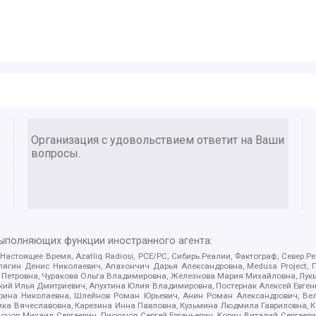
Организация с удовольствием ответит на Ваши
вопросы.
выполняющих функции иностранного агента:
 Настоящее Время, Azatliq Radiosi, PCE/PC, Сибирь.Реалии, Фактограф, Север
ягин Денис Николаевич, Апахончич Дарья Александровна, Medusa Project, П
етровна, Чуракова Ольга Владимировна, Железнова Мария Михайловна, Лукьян
й Илья Дмитриевич, Апухтина Юлия Владимировна, Постернак Алексей Евгеньев
рина Николаевна, Шлейнов Роман Юрьевич, Анин Роман Александрович, Вел
оника Вячеславовна, Карезина Инна Павловна, Кузьмина Людмила Гавриловна
ов Михаил Сергеевич, Пискунов Сергей Евгеньевич, Ковин Виталий Сергеевич