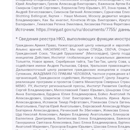
Юрий Альбертович, Грезев Александр Викторович, Важенков Артем В
Смирнов Сергей Сергеевич, Верзилов Петр Юрьевич, ЗП, Зона прав
Андрей Вячеславович, Симонов Евгений Алексеевич, Сурначева Елиз
Stichting Bellingcat, Якутия – Наше Мнение, Москоу диджитал мед
Владимирович, Как бы инагент, Кочетков Игорь Викторович, Иркут
Валерьевич , Гималова Регина Эмилевна, Хисамова Регина Фаритовн
Источник:
https://minjust.gov.ru/ru/documents/7755/
данны
* Сведения реестра НКО, выполняющих функции иностра
Гражданин.Армия.Право, Нижегородский центр немецкой и европейск
Альянс врачей, НАСИЛИЮ.НЕТ, Мы против СПИДа, СВЕЧА, Открытый
Гражданский Союз, "Хасдей Ерушалаим" (Милосердие), Центр под
инициатив Действие, Институт глобализации и социальных движен
Тольятти, Новое время, Серебряная тайга, Так-Так-Так, центр Сова
содействия имени Андрея Рылькова, Сфера, Уральская правозащитна
Дальневосточный центр развития гражданских инициатив и социа
Сутяжник, АКАДЕМИЯ ПО ПРАВАМ ЧЕЛОВЕКА, Частное учреждение в Ка
организаций, Гражданское содействие, Интернешнл-Р, Центр Защиты
реализации программ и проектов Совета Министров Северных Стран
МЕМО. РУ, Институт региональной прессы, Институт Развития Своб
Сергей Владимирович, Милославский Павел Юрьевич, Шнырова Ольга
Анна Валерьевна, Бурдина Юлия Владимировна, Бойко Анатолий Ник
Александрович, Шарипков Олег Викторович, Мошель Ирина Ароно
Александровна, Исламов Тимур Рифгатович, Романова Ольга Евгень
Анатольевна, Паутов Юрий Анатольевич, Верховский Александр Марк
Екатерина Александровна, Рачинский Ян Збигневич, Жемкова Елена 
Щур Николай Алексеевич, Аверин Владимир Анатольевич, Блинушов 
Валентина Дмитриевна, Вититинова Елена Владимировна, Баженов
Ганнушкина Светлана Алексеевна, Закс Елена Владимировна, Буртин
Анатолий Мариевич, Прохоров Вадим Юрьевич, Шахова Елена Владими