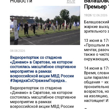
Новости
Все
Балашовс
Премьер 1
19:26
12.06.2026
Балашовский 
жаркие выход
зрительного з
13 июня в 17
«Прошлым лет
мечтах, разо
08.08.2026
также о чист
️Видеорепортаж со стадиона
окружающих,
«Динамо» в Саратове, на котором
состоялась масштабное спортивное
14 июня в 17
мероприятие в рамках
Время, словн
всероссийской акции МВД России
шли параллел
#ЗарядкаСоСтражемПорядка...
общения – их
пронзительно
️Видеорепортаж со стадиона
возрастов, н
«Динамо» в Саратове, на котором
на изоляцию,
состоялась масштабное спортивное
настоящее! И
мероприятие в рамках
всероссийской акции МВД России