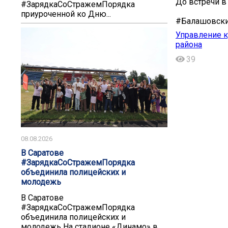
До встречи в 
#ЗарядкаСоСтражемПорядка
приуроченной ко Дню...
#Балашовски
Управление к
района
39
08.08.2026
В Саратове
#ЗарядкаСоСтражемПорядка
объединила полицейских и
молодежь
В Саратове
#ЗарядкаСоСтражемПорядка
объединила полицейских и
молодежь На стадионе «Динамо» в