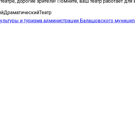
театре, дорогие зрители! Помните, ваш театр работает для 
йДраматическийТеатр
ультуры и туризма администрации Балашовского муницип