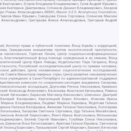
й Викторович, Егоров Владимир Владимирович, Гусев Андрей Юрьевич,
ская Екатерина Дмитриевна, Сотников Даниил Владимирович, Захаров
ерл Роман Александрович, МЕМО, Mason G.E.S. Anonymous Foundation,
, Павлов Иван Юрьевич, Скворцова Елена Сергеевна, Оленичев Максим
 Александрович, Григорьева Алина Александровна, Григорьев Андрей
б, Институт права и публичной политики, Фонд борьбы с коррупцией,
ива, Гражданская инициатива против экологической преступности,
рав заключенных, Горячая Линия, Центр социально-информационных
дан, Благотворительный фонд помощи осужденным и их семьям, Фонд
 Аналитический Центр Юрия Левады, Издательство Парк Гагарина, Фонд
гласности, Российский исследовательский центр по правам человека,
ское действие, Центр независимых социологических исследований,
в Совета Министров северных стран, Центр развития некоммерческих
стное учреждение в Санкт-Петербурге по административной поддержке
Общественная комиссия по сохранению наследия академика Сахарова,
нтимонопольная ассоциация, Дзугкоева Регина Николаевна, Кривенко
кий Александр Алексеевич, Васильева Анастасия Евгеньевна, Ривина
италий Евгеньевич, Барахоев Магомед Бекханович, Шевченко Дмитрий
 Валерий Валерьевич, Каргалицкий Борис Юльевич, Исакова Ирина
ва Марина Владимировна, Людевиг Марина Зариевна, Федотова Галина
уркина Наталья Валерьевна, Акимова Татьяна Николаевна, Золотарева
 Васильевна, Захарова Светлана Сергеевна, Щур Татьяна Михайловна,
 Симонов Алексей Кириллович, Флиге Ирина Анатольевна, Мельникова
адимирович, Беляев Сергей Иванович, Голубева Елена Николаевна,
вна, Шуманов Илья Вячеславович, Арапова Галина Юрьевна, Свечников
ий Леонид Борисович, Лукашевский Сергей Маркович, Бахмин Вячеслав