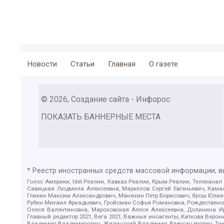
Новости
Статьи
Главная
О газете
© 2026, Создание сайта - Инфорос
ПОКАЗАТЬ БАННЕРНЫЕ МЕСТА
* Реестр иностранных средств массовой информации, 
Голос Америки, Idel.Реалии, Кавказ.Реалии, Крым.Реалии, Телеканал
Савицкая Людмила Алексеевна, Маркелов Сергей Евгеньевич, Камал
Гликин Максим Александрович, Маняхин Петр Борисович, Ярош Юлия П
Рубин Михаил Аркадьевич, Гройсман Софья Романовна, Рождественски
Олеся Валентиновна, Мароховская Алеся Алексеевна, Долинина И
Главный редактор 2021, Вега 2021, Важные иноагенты, Каткова Вер
Владимир Владимирович, Жилинский Владимир Александрович, Тихон