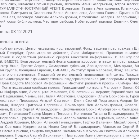
алерьевич, Иванова София Юрьевна, Пигалкин Илья Валерьевич, Петров Алексе
а, ЖУРНАЛИСТ-ИНОСТРАННЫЙ АГЕНТ, Вольтская Татьяна Анатольевна, Клепиков
авета Дмитриевна, Соловьева Елена Анатольевна, Арапова Галина Юрьевна, П
иа, РС-Балт, Заговора Максим Александрович, Ветошкина Валерия Валерьевна
ский союз библиофилов, Честные выборы, Нобелевский призыв, Еланчик Олег
а
е на
03.12.2021
нного агента:
ой культуры, Центр гендерных исследований, Фонд защиты прав граждан Шта
 Петербург, Гуманитарное действие, Лига Избирателей, Правовая инициат
держки и содействия развитию средств массовой информации, В защиту п
ий, ВМЕСТЕ, Благотворительный фонд охраны здоровья и защиты прав граж
, центр Анна, Проект Апрель, Самарская губерния, Эра здоровья, Мемориал,
я группа, Женщины Евразии, СИБАЛЬТ, Институт прав человека, Фонд защиты 
льного партнерства, Пермский региональный правозащитный центр, Граждан
лининграде по административной поддержке реализации программ и проекто
 Прав Средств Массовой Информации, Институт развития прессы - Сибирь, Ча
, Фонд поддержки свободы прессы, Гражданский контроль, Человек и Закон, 
оды Информации, Экозащита!-Женсовет, Общественный вердикт, Евразийская а
 Вадимовна, Чанышева Лилия Айратовна, Сидорович Ольга Борисовна, Туровс
олаевич, Пивоваров Андрей Сергеевич, Дугин Сергей Георгиевич, Аверин В
вна, Шведов Григорий Сергеевич, Пономарев Лев Александрович, Созаев
евна, Щаров Сергей Алексадрович, Цирульников Борис Альбертович, Халидо
ович, Пислакова-Паркер Марина Петровна, Кочеткова Татьяна Владимировна, Ч
Борисовна, Гудков Лев Дмитриевич, Илларионова Юлия Юрьевна, Саранг Анна
Андрей Юрьевич, Мосин Алексей Геннадьевич, Гефтер Валентин Михайлович,
а Светлана Куприяновна, Исаев Сергей Владимирович, Максимов Сергей Вл
а Елена Юрьевна, Гендель Людмила Залмановна, Кокорина Екатерина Алексее
ровна, Подузов Сергей Васильевич, Протасова Ирина Вячеславовна, Литинск