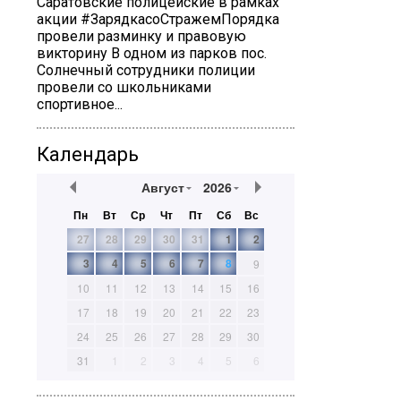
Саратовские полицейские в рамках
акции #ЗарядкасоСтражемПорядка
провели разминку и правовую
викторину В одном из парков пос.
Солнечный сотрудники полиции
провели со школьниками
спортивное...
Календарь
Август
2026
Пн
Вт
Ср
Чт
Пт
Сб
Вс
27
28
29
30
31
1
2
3
4
5
6
7
8
9
10
11
12
13
14
15
16
17
18
19
20
21
22
23
24
25
26
27
28
29
30
31
1
2
3
4
5
6