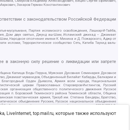
геньевна, Смирнов Владимир Александрович, Вицин Сергей Ефимович,
 Маркович, Захаров Герман Константинович
оответствии с законодательством Российской Федерации
тья-мусульмане, Партия исламского освобождения, Лашкар-И-Тайба,
дия, Дом двух святых, Джунд аш-Шам, Исламский джихад – Джамаат
ш-Шам, Народное ополчение имени К. Минина и Д. Пожарского, Аджр от
и исломи, Террористическое сообщество Сеть, Катиба Таухид валь-
е в законную силу решение о ликвидации или запрете
 Община Капища Веды Перуна, Мужская Духовная Семинария Духовное
ство, Джамаат мувахидов, Объединенный Вилайат Кабарды, Балкарии и
18, Благородный Орден Дьявола, Армия воли народа, Национальная
истической церкви Православных Староверов-Инглингов, Русский
ская организация общественного политического движения Русское
изация п. Боровский Тюменского района Тюменской области, Община
инская повстанческая армия, Тризуб им. Степана Бандеры, Братство,
олитическое объединение Русские, Русское национальное объединение
ЙС, О противодействии экстремистской деятельности, РЕВТАТПОД,
сом Правды и Единения, Каракольская инициативная группа, Автоград
, LiveInternet, top.mail.ru, которые также используют
шкорт, Нация и свобода, W.H.С., Фалунь Дафа, Иртыш Ultras, Русский
т граждан СССР Прикубанского округа г. Краснодара