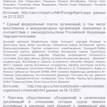
Левинсон Лев Семенович, Локшина Татьяна Иосифовна, Орлов Олег
Петрович, Полякова Мара Федоровна, Резник Генри Маркович, Захаров
Герман Константинович
Источник:
http://unro.minjust.ru/NKOForeignAgent.aspx
данные
на
23.12.2021
* Единый федеральный список организаций, в том числе
иностранных и международных организаций, признанных в
соответствии с законодательством Российской Федерации
террористическими:
Высший военный Маджлисуль Шура, Конгресс народов Ичкерии и
Дагестана, База, Асбат аль-Ансар, Священная война, Исламская группа,
Братья-мусульмане, Партия исламского освобождения, Лашкар-И-Тайба,
Исламская группа, Движение Талибан, Исламская партия Туркестана,
Общество социальных реформ, Общество возрождения исламского
наследия, Дом двух святых, Джунд аш-Шам, Исламский джихад – Джамаат
моджахедов, Аль-Каида в странах исламского Магриба, Имарат Кавказ,
АБТО, Правый сектор, Исламское государство, Джабха аль-Нусра ли-Ахль
аш-Шам, Народное ополчение имени К. Минина и Д. Пожарского, Аджр от
Аллаха Субхану уа Тагьаля SHAM, АУМ Синрике, Муджахеды джамаата Ат-
Тавхида Валь-Джихад, Чистопольский Джамаат, Рохнамо ба суи давлати
исломи, Террористическое сообщество Сеть, Катиба Таухид валь-Джихад,
Хайят Тахрир аш-Шам, Ахлю Сунна Валь Джамаа
Источник:
http://nac.gov.ru/terroristicheskie-i-ekstremistskie-
organizacii-i-materialy.html
данные на
06.12.2021
* Перечень общественных объединений и религиозных
организаций в отношении которых судом принято
вступившее в законную силу решение о ликвидации или