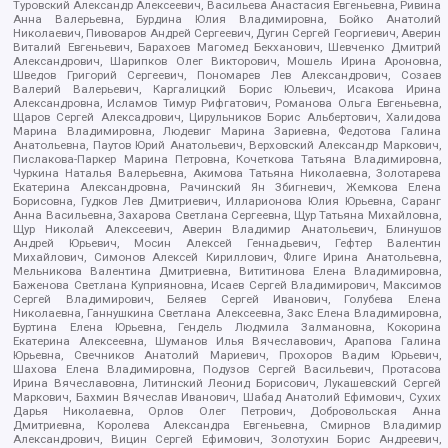
Туровский Александр Алексеевич, Васильева Анастасия Евгеньевна, Ривина
Анна Валерьевна, Бурдина Юлия Владимировна, Бойко Анатолий
Николаевич, Пивоваров Андрей Сергеевич, Дугин Сергей Георгиевич, Аверин
Виталий Евгеньевич, Барахоев Магомед Бекханович, Шевченко Дмитрий
Александрович, Шарипков Олег Викторович, Мошель Ирина Ароновна,
Шведов Григорий Сергеевич, Пономарев Лев Александрович, Созаев
Валерий Валерьевич, Каргалицкий Борис Юльевич, Исакова Ирина
Александровна, Исламов Тимур Рифгатович, Романова Ольга Евгеньевна,
Щаров Сергей Алексадрович, Цирульников Борис Альбертович, Халидова
Марина Владимировна, Людевиг Марина Зариевна, Федотова Галина
Анатольевна, Паутов Юрий Анатольевич, Верховский Александр Маркович,
Пислакова-Паркер Марина Петровна, Кочеткова Татьяна Владимировна,
Чуркина Наталья Валерьевна, Акимова Татьяна Николаевна, Золотарева
Екатерина Александровна, Рачинский Ян Збигневич, Жемкова Елена
Борисовна, Гудков Лев Дмитриевич, Илларионова Юлия Юрьевна, Саранг
Анна Васильевна, Захарова Светлана Сергеевна, Щур Татьяна Михайловна,
Щур Николай Алексеевич, Аверин Владимир Анатольевич, Блинушов
Андрей Юрьевич, Мосин Алексей Геннадьевич, Гефтер Валентин
Михайлович, Симонов Алексей Кириллович, Флиге Ирина Анатольевна,
Мельникова Валентина Дмитриевна, Вититинова Елена Владимировна,
Баженова Светлана Куприяновна, Исаев Сергей Владимирович, Максимов
Сергей Владимирович, Беляев Сергей Иванович, Голубева Елена
Николаевна, Ганнушкина Светлана Алексеевна, Закс Елена Владимировна,
Буртина Елена Юрьевна, Гендель Людмила Залмановна, Кокорина
Екатерина Алексеевна, Шуманов Илья Вячеславович, Арапова Галина
Юрьевна, Свечников Анатолий Мариевич, Прохоров Вадим Юрьевич,
Шахова Елена Владимировна, Подузов Сергей Васильевич, Протасова
Ирина Вячеславовна, Литинский Леонид Борисович, Лукашевский Сергей
Маркович, Бахмин Вячеслав Иванович, Шабад Анатолий Ефимович, Сухих
Дарья Николаевна, Орлов Олег Петрович, Добровольская Анна
Дмитриевна, Королева Александра Евгеньевна, Смирнов Владимир
Александрович, Вицин Сергей Ефимович, Золотухин Борис Андреевич,