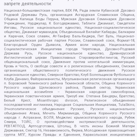
запрете деятельности:
Национал-большевистская партия, ВЕК РА, Рада земли Кубанской Духовно
Родовой Державы Русь, организация Асгардская Славянская Община,
Община Капища Веды Перуна, Мужская Духовная Семинария Духовное
Учреждение, Нурджулар, К Богодержавию, Таблиги Джамаат, Свидетели
Иеговы, Русское национальное единство, Национал-социалистическое
общество, Джамаат мувахидов, Объединенный Вилайат Кабарды, Балкарии
и Карачая, Союз славян, Ат-Такфир Валь-Хиджра, Пит Буль, Национал-
социалистическая рабочая партия России, Славянский союз, Формат-18,
Благородный Орден Дьявола, Армия воли народа, Национальная
Социалистическая Инициатива города Череповца, Духовно-Родовая
Держава Русь, Русское национальное единство, Древнерусской
Инглистической церкви Православных Староверов-Инглингов, Русский
общенациональный союз, Движение против нелегальной иммиграции,
Кровь и Честь, О свободе совести и о религиозных объединениях, Омская
организация общественного политического движения Русское
национальное единство, Северное Братство, Клуб Болельщиков Футбольного
Клуба Динамо, Файзрахманисты, Мусульманская религиозная организация
п. Боровский Тюменского района Тюменской области, Община Коренного
Русского народа Щелковского района, Правый сектор, Украинская
национальная ассамблея – Украинская народная самооборона,
Украинская повстанческая армия, Тризуб им. Степана Бандеры, Братство,
Белый Крест, Misanthropic division, Религиозное объединение
последователей инглиизма, Народная Социальная Инициатива, TulaSkins,
Этнополитическое объединение Русские, Русское национальное
объединение Атака, Мечеть Мирмамеда, Община Коренного Русского
народа г. Астрахани, ВОЛЯ, Меджлис крымскотатарского народа, Рубеж
Севера, ТОЙС, О противодействии экстремистской деятельности,
РЕВТАТПОД, Артподготовка, Штольц, В честь иконы Божией Матери
Державная, Сектор 16, Независимость, Фирма, Молодежная правозащитная
группа МПГ, Курсом Правды и Единения, Каракольская инициативная