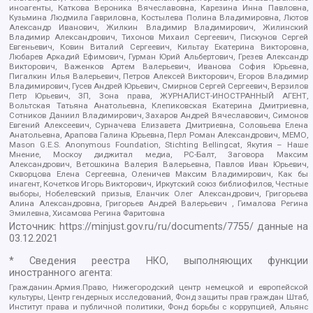
иноагенты, Каткова Вероника Вячеславовна, Карезина Инна Павловна,
Кузьмина Людмила Гавриловна, Костылева Полина Владимировна, Лютов
Александр Иванович, Жилкин Владимир Владимирович, Жилинский
Владимир Александрович, Тихонов Михаил Сергеевич, Пискунов Сергей
Евгеньевич, Ковин Виталий Сергеевич, Кильтау Екатерина Викторовна,
Любарев Аркадий Ефимович, Гурман Юрий Альбертович, Грезев Александр
Викторович, Важенков Артем Валерьевич, Иванова София Юрьевна,
Пигалкин Илья Валерьевич, Петров Алексей Викторович, Егоров Владимир
Владимирович, Гусев Андрей Юрьевич, Смирнов Сергей Сергеевич, Верзилов
Петр Юрьевич, ЗП, Зона права, ЖУРНАЛИСТ-ИНОСТРАННЫЙ АГЕНТ,
Вольтская Татьяна Анатольевна, Клепиковская Екатерина Дмитриевна,
Сотников Даниил Владимирович, Захаров Андрей Вячеславович, Симонов
Евгений Алексеевич, Сурначева Елизавета Дмитриевна, Соловьева Елена
Анатольевна, Арапова Галина Юрьевна, Перл Роман Александрович, МЕМО,
Mason G.E.S. Anonymous Foundation, Stichting Bellingcat, Якутия – Наше
Мнение, Москоу диджитал медиа, РС-Балт, Заговора Максим
Александрович, Ветошкина Валерия Валерьевна, Павлов Иван Юрьевич,
Скворцова Елена Сергеевна, Оленичев Максим Владимирович, Как бы
инагент, Кочетков Игорь Викторович, Иркутский союз библиофилов, Честные
выборы, Нобелевский призыв, Еланчик Олег Александрович, Григорьева
Алина Александровна, Григорьев Андрей Валерьевич , Гималова Регина
Эмилевна, Хисамова Регина Фаритовна
Источник:
https://minjust.gov.ru/ru/documents/7755/
данные на
03.12.2021
* Сведения реестра НКО, выполняющих функции
иностранного агента:
Гражданин.Армия.Право, Нижегородский центр немецкой и европейской
культуры, Центр гендерных исследований, Фонд защиты прав граждан Штаб,
Институт права и публичной политики, Фонд борьбы с коррупцией, Альянс