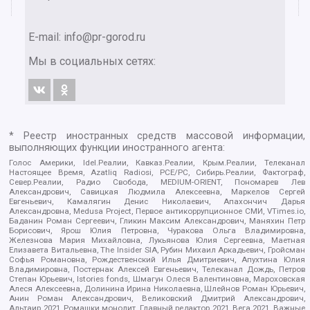
E-mail:
info@pr-gorod.ru
Мы в социальных сетях:
* Реестр иностранных средств массовой информации,
выполняющих функции иностранного агента:
Голос Америки, Idel.Реалии, Кавказ.Реалии, Крым.Реалии, Телеканал
Настоящее Время, Azatliq Radiosi, PCE/PC, Сибирь.Реалии, Фактограф,
Север.Реалии, Радио Свобода, MEDIUM-ORIENT, Пономарев Лев
Александрович, Савицкая Людмила Алексеевна, Маркелов Сергей
Евгеньевич, Камалягин Денис Николаевич, Апахончич Дарья
Александровна, Medusa Project, Первое антикоррупционное СМИ, VTimes.io,
Баданин Роман Сергеевич, Гликин Максим Александрович, Маняхин Петр
Борисович, Ярош Юлия Петровна, Чуракова Ольга Владимировна,
Железнова Мария Михайловна, Лукьянова Юлия Сергеевна, Маетная
Елизавета Витальевна, The Insider SIA, Рубин Михаил Аркадьевич, Гройсман
Софья Романовна, Рождественский Илья Дмитриевич, Апухтина Юлия
Владимировна, Постернак Алексей Евгеньевич, Телеканал Дождь, Петров
Степан Юрьевич, Istories fonds, Шмагун Олеся Валентиновна, Мароховская
Алеся Алексеевна, Долинина Ирина Николаевна, Шлейнов Роман Юрьевич,
Анин Роман Александрович, Великовский Дмитрий Александрович,
Альтаир 2021, Ромашки монолит, Главный редактор 2021, Вега 2021, Важные