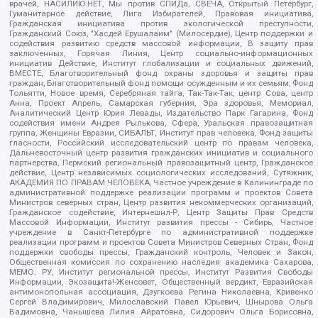
врачей, НАСИЛИЮ.НЕТ, Мы против СПИДа, СВЕЧА, Открытый Петербург,
Гуманитарное действие, Лига Избирателей, Правовая инициатива,
Гражданская инициатива против экологической преступности,
Гражданский Союз, "Хасдей Ерушалаим" (Милосердие), Центр поддержки и
содействия развитию средств массовой информации, В защиту прав
заключенных, Горячая Линия, Центр социально-информационных
инициатив Действие, Институт глобализации и социальных движений,
ВМЕСТЕ, Благотворительный фонд охраны здоровья и защиты прав
граждан, Благотворительный фонд помощи осужденным и их семьям, Фонд
Тольятти, Новое время, Серебряная тайга, Так-Так-Так, центр Сова, центр
Анна, Проект Апрель, Самарская губерния, Эра здоровья, Мемориал,
Аналитический Центр Юрия Левады, Издательство Парк Гагарина, Фонд
содействия имени Андрея Рылькова, Сфера, Уральская правозащитная
группа, Женщины Евразии, СИБАЛЬТ, Институт прав человека, Фонд защиты
гласности, Российский исследовательский центр по правам человека,
Дальневосточный центр развития гражданских инициатив и социального
партнерства, Пермский региональный правозащитный центр, Гражданское
действие, Центр независимых социологических исследований, Сутяжник,
АКАДЕМИЯ ПО ПРАВАМ ЧЕЛОВЕКА, Частное учреждение в Калининграде по
административной поддержке реализации программ и проектов Совета
Министров северных стран, Центр развития некоммерческих организаций,
Гражданское содействие, Интернешнл-Р, Центр Защиты Прав Средств
Массовой Информации, Институт развития прессы - Сибирь, Частное
учреждение в Санкт-Петербурге по административной поддержке
реализации программ и проектов Совета Министров Северных Стран, Фонд
поддержки свободы прессы, Гражданский контроль, Человек и Закон,
Общественная комиссия по сохранению наследия академика Сахарова,
МЕМО. РУ, Институт региональной прессы, Институт Развития Свободы
Информации, Экозащита!-Женсовет, Общественный вердикт, Евразийская
антимонопольная ассоциация, Дзугкоева Регина Николаевна, Кривенко
Сергей Владимирович, Милославский Павел Юрьевич, Шнырова Ольга
Вадимовна, Чанышева Лилия Айратовна, Сидорович Ольга Борисовна,