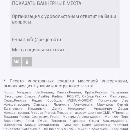
ПОКАЗАТЬ БАННЕРНЫЕ МЕСТА
Организация с удовольствием ответит на Ваши
вопросы.
E-mail:
info@pr-gorod.ru
Мы в социальных сетях:
* Реестр иностранных средств массовой информации,
выполняющих функции иностранного агента:
Голос Америки, Idel.Реалии, Кавказ.Реалии, Крым.Реалии, Телеканал
Настоящее Время, Azatliq Radiosi, PCE/PC, Сибирь.Реалии, Фактограф,
Север.Реалии, Радио Свобода, MEDIUM-ORIENT, Пономарев Лев
Александрович, Савицкая Людмила Алексеевна, Маркелов Сергей
Евгеньевич, Камалягин Денис Николаевич, Апахончич Дарья
Александровна, Medusa Project, Первое антикоррупционное СМИ, VTimes.io,
Баданин Роман Сергеевич, Гликин Максим Александрович, Маняхин Петр
Борисович, Ярош Юлия Петровна, Чуракова Ольга Владимировна,
Железнова Мария Михайловна, Лукьянова Юлия Сергеевна, Маетная
Елизавета Витальевна, The Insider SIA, Рубин Михаил Аркадьевич, Гройсман