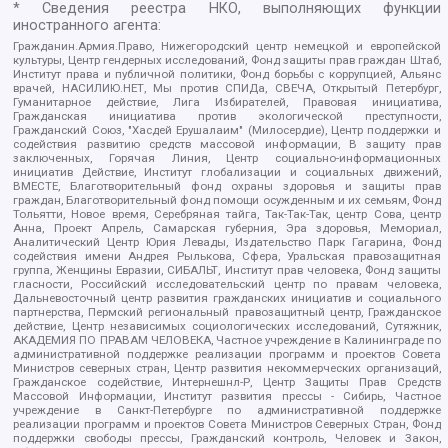
* Сведения реестра НКО, выполняющих функции
иностранного агента:
Гражданин.Армия.Право, Нижегородский центр немецкой и европейской
культуры, Центр гендерных исследований, Фонд защиты прав граждан Штаб,
Институт права и публичной политики, Фонд борьбы с коррупцией, Альянс
врачей, НАСИЛИЮ.НЕТ, Мы против СПИДа, СВЕЧА, Открытый Петербург,
Гуманитарное действие, Лига Избирателей, Правовая инициатива,
Гражданская инициатива против экологической преступности,
Гражданский Союз, "Хасдей Ерушалаим" (Милосердие), Центр поддержки и
содействия развитию средств массовой информации, В защиту прав
заключенных, Горячая Линия, Центр социально-информационных
инициатив Действие, Институт глобализации и социальных движений,
ВМЕСТЕ, Благотворительный фонд охраны здоровья и защиты прав
граждан, Благотворительный фонд помощи осужденным и их семьям, Фонд
Тольятти, Новое время, Серебряная тайга, Так-Так-Так, центр Сова, центр
Анна, Проект Апрель, Самарская губерния, Эра здоровья, Мемориал,
Аналитический Центр Юрия Левады, Издательство Парк Гагарина, Фонд
содействия имени Андрея Рылькова, Сфера, Уральская правозащитная
группа, Женщины Евразии, СИБАЛЬТ, Институт прав человека, Фонд защиты
гласности, Российский исследовательский центр по правам человека,
Дальневосточный центр развития гражданских инициатив и социального
партнерства, Пермский региональный правозащитный центр, Гражданское
действие, Центр независимых социологических исследований, Сутяжник,
АКАДЕМИЯ ПО ПРАВАМ ЧЕЛОВЕКА, Частное учреждение в Калининграде по
административной поддержке реализации программ и проектов Совета
Министров северных стран, Центр развития некоммерческих организаций,
Гражданское содействие, Интернешнл-Р, Центр Защиты Прав Средств
Массовой Информации, Институт развития прессы - Сибирь, Частное
учреждение в Санкт-Петербурге по административной поддержке
реализации программ и проектов Совета Министров Северных Стран, Фонд
поддержки свободы прессы, Гражданский контроль, Человек и Закон,