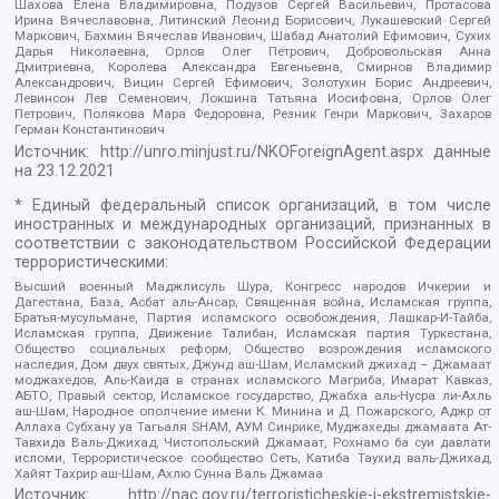
Шахова Елена Владимировна, Подузов Сергей Васильевич, Протасова
Ирина Вячеславовна, Литинский Леонид Борисович, Лукашевский Сергей
Маркович, Бахмин Вячеслав Иванович, Шабад Анатолий Ефимович, Сухих
Дарья Николаевна, Орлов Олег Петрович, Добровольская Анна
Дмитриевна, Королева Александра Евгеньевна, Смирнов Владимир
Александрович, Вицин Сергей Ефимович, Золотухин Борис Андреевич,
Левинсон Лев Семенович, Локшина Татьяна Иосифовна, Орлов Олег
Петрович, Полякова Мара Федоровна, Резник Генри Маркович, Захаров
Герман Константинович
Источник:
http://unro.minjust.ru/NKOForeignAgent.aspx
данные
на
23.12.2021
* Единый федеральный список организаций, в том числе
иностранных и международных организаций, признанных в
соответствии с законодательством Российской Федерации
террористическими:
Высший военный Маджлисуль Шура, Конгресс народов Ичкерии и
Дагестана, База, Асбат аль-Ансар, Священная война, Исламская группа,
Братья-мусульмане, Партия исламского освобождения, Лашкар-И-Тайба,
Исламская группа, Движение Талибан, Исламская партия Туркестана,
Общество социальных реформ, Общество возрождения исламского
наследия, Дом двух святых, Джунд аш-Шам, Исламский джихад – Джамаат
моджахедов, Аль-Каида в странах исламского Магриба, Имарат Кавказ,
АБТО, Правый сектор, Исламское государство, Джабха аль-Нусра ли-Ахль
аш-Шам, Народное ополчение имени К. Минина и Д. Пожарского, Аджр от
Аллаха Субхану уа Тагьаля SHAM, АУМ Синрике, Муджахеды джамаата Ат-
Тавхида Валь-Джихад, Чистопольский Джамаат, Рохнамо ба суи давлати
исломи, Террористическое сообщество Сеть, Катиба Таухид валь-Джихад,
Хайят Тахрир аш-Шам, Ахлю Сунна Валь Джамаа
Источник:
http://nac.gov.ru/terroristicheskie-i-ekstremistskie-