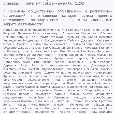
organizacii-i-materialy.html
данные на
06.12.2021
* Перечень общественных объединений и религиозных
организаций в отношении которых судом принято
вступившее в законную силу решение о ликвидации или
запрете деятельности:
Национал-большевистская партия, ВЕК РА, Рада земли Кубанской Духовно
Родовой Державы Русь, организация Асгардская Славянская Община,
Община Капища Веды Перуна, Мужская Духовная Семинария Духовное
Учреждение, Нурджулар, К Богодержавию, Таблиги Джамаат, Свидетели
Иеговы, Русское национальное единство, Национал-социалистическое
общество, Джамаат мувахидов, Объединенный Вилайат Кабарды, Балкарии
и Карачая, Союз славян, Ат-Такфир Валь-Хиджра, Пит Буль, Национал-
социалистическая рабочая партия России, Славянский союз, Формат-18,
Благородный Орден Дьявола, Армия воли народа, Национальная
Социалистическая Инициатива города Череповца, Духовно-Родовая
Держава Русь, Русское национальное единство, Древнерусской
Инглистической церкви Православных Староверов-Инглингов, Русский
общенациональный союз, Движение против нелегальной иммиграции,
Кровь и Честь, О свободе совести и о религиозных объединениях, Омская
организация общественного политического движения Русское
национальное единство, Северное Братство, Клуб Болельщиков Футбольного
Клуба Динамо, Файзрахманисты, Мусульманская религиозная организация
п. Боровский Тюменского района Тюменской области, Община Коренного
Русского народа Щелковского района, Правый сектор, Украинская
национальная ассамблея – Украинская народная самооборона,
Украинская повстанческая армия, Тризуб им. Степана Бандеры, Братство,
Белый Крест, Misanthropic division, Религиозное объединение
последователей инглиизма, Народная Социальная Инициатива, TulaSkins,
Этнополитическое объединение Русские, Русское национальное