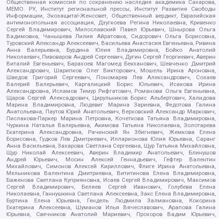
Общественная комиссия по сохранению наследия академика Сахарова,
МЕМО. РУ, Институт региональной прессы, Институт Развития Свободы
Информации, Экозащита!-Женсовет, Общественный вердикт, Евразийская
антимонопольная ассоциация, Дзугкоева Регина Николаевна, Кривенко
Сергей Владимирович, Милославский Павел Юрьевич, Шнырова Ольга
Вадимовна, Чанышева Лилия Айратовна, Сидорович Ольга Борисовна,
Туровский Александр Алексеевич, Васильева Анастасия Евгеньевна, Ривина
Анна Валерьевна, Бурдина Юлия Владимировна, Бойко Анатолий
Николаевич, Пивоваров Андрей Сергеевич, Дугин Сергей Георгиевич, Аверин
Виталий Евгеньевич, Барахоев Магомед Бекханович, Шевченко Дмитрий
Александрович, Шарипков Олег Викторович, Мошель Ирина Ароновна,
Шведов Григорий Сергеевич, Пономарев Лев Александрович, Созаев
Валерий Валерьевич, Каргалицкий Борис Юльевич, Исакова Ирина
Александровна, Исламов Тимур Рифгатович, Романова Ольга Евгеньевна,
Щаров Сергей Алексадрович, Цирульников Борис Альбертович, Халидова
Марина Владимировна, Людевиг Марина Зариевна, Федотова Галина
Анатольевна, Паутов Юрий Анатольевич, Верховский Александр Маркович,
Пислакова-Паркер Марина Петровна, Кочеткова Татьяна Владимировна,
Чуркина Наталья Валерьевна, Акимова Татьяна Николаевна, Золотарева
Екатерина Александровна, Рачинский Ян Збигневич, Жемкова Елена
Борисовна, Гудков Лев Дмитриевич, Илларионова Юлия Юрьевна, Саранг
Анна Васильевна, Захарова Светлана Сергеевна, Щур Татьяна Михайловна,
Щур Николай Алексеевич, Аверин Владимир Анатольевич, Блинушов
Андрей Юрьевич, Мосин Алексей Геннадьевич, Гефтер Валентин
Михайлович, Симонов Алексей Кириллович, Флиге Ирина Анатольевна,
Мельникова Валентина Дмитриевна, Вититинова Елена Владимировна,
Баженова Светлана Куприяновна, Исаев Сергей Владимирович, Максимов
Сергей Владимирович, Беляев Сергей Иванович, Голубева Елена
Николаевна, Ганнушкина Светлана Алексеевна, Закс Елена Владимировна,
Буртина Елена Юрьевна, Гендель Людмила Залмановна, Кокорина
Екатерина Алексеевна, Шуманов Илья Вячеславович, Арапова Галина
Юрьевна, Свечников Анатолий Мариевич, Прохоров Вадим Юрьевич,