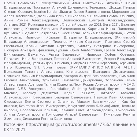
Софья Романовна, Рождественский Илья Дмитриевич, Апухтина Юлия
Владимировна, Постернак Алексей Евгеньевич, Телеканал Дождь, Петров
Степан Юрьевич, Istories fonds, Шмагун Олеся Валентиновна, Мароховская
Алеся Алексеевна, Долинина Ирина Николаевна, Шлейнов Роман Юрьевич,
Анин Роман Александрович, Великовский Дмитрий Александрович,
Альтаир 2021, Ромашки монолит, Главный редактор 2021, Вега 2021, Важные
иноагенты, Каткова Вероника Вячеславовна, Карезина Инна Павловна,
Кузьмина Людмила Гавриловна, Костылева Полина Владимировна, Лютов
Александр Иванович, Жилкин Владимир Владимирович, Жилинский
Владимир Александрович, Тихонов Михаил Сергеевич, Пискунов Сергей
Евгеньевич, Ковин Виталий Сергеевич, Кильтау Екатерина Викторовна,
Любарев Аркадий Ефимович, Гурман Юрий Альбертович, Грезев Александр
Викторович, Важенков Артем Валерьевич, Иванова София Юрьевна,
Пигалкин Илья Валерьевич, Петров Алексей Викторович, Егоров Владимир
Владимирович, Гусев Андрей Юрьевич, Смирнов Сергей Сергеевич, Верзилов
Петр Юрьевич, ЗП, Зона права, ЖУРНАЛИСТ-ИНОСТРАННЫЙ АГЕНТ,
Вольтская Татьяна Анатольевна, Клепиковская Екатерина Дмитриевна,
Сотников Даниил Владимирович, Захаров Андрей Вячеславович, Симонов
Евгений Алексеевич, Сурначева Елизавета Дмитриевна, Соловьева Елена
Анатольевна, Арапова Галина Юрьевна, Перл Роман Александрович, МЕМО,
Mason G.E.S. Anonymous Foundation, Stichting Bellingcat, Якутия – Наше
Мнение, Москоу диджитал медиа, РС-Балт, Заговора Максим
Александрович, Ветошкина Валерия Валерьевна, Павлов Иван Юрьевич,
Скворцова Елена Сергеевна, Оленичев Максим Владимирович, Как бы
инагент, Кочетков Игорь Викторович, Иркутский союз библиофилов, Честные
выборы, Нобелевский призыв, Еланчик Олег Александрович, Григорьева
Алина Александровна, Григорьев Андрей Валерьевич , Гималова Регина
Эмилевна, Хисамова Регина Фаритовна
Источник:
https://minjust.gov.ru/ru/documents/7755/
данные на
03.12.2021