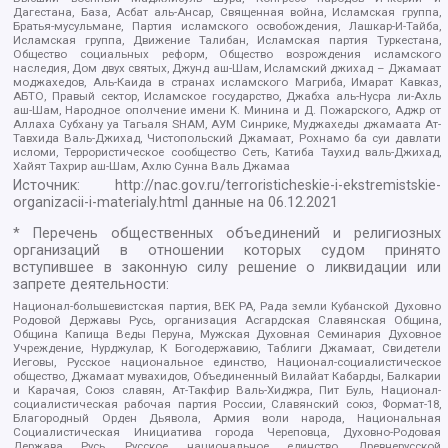
Дагестана, База, Асбат аль-Ансар, Священная война, Исламская группа,
Братья-мусульмане, Партия исламского освобождения, Лашкар-И-Тайба,
Исламская группа, Движение Талибан, Исламская партия Туркестана,
Общество социальных реформ, Общество возрождения исламского
наследия, Дом двух святых, Джунд аш-Шам, Исламский джихад – Джамаат
моджахедов, Аль-Каида в странах исламского Магриба, Имарат Кавказ,
АБТО, Правый сектор, Исламское государство, Джабха аль-Нусра ли-Ахль
аш-Шам, Народное ополчение имени К. Минина и Д. Пожарского, Аджр от
Аллаха Субхану уа Тагьаля SHAM, АУМ Синрике, Муджахеды джамаата Ат-
Тавхида Валь-Джихад, Чистопольский Джамаат, Рохнамо ба суи давлати
исломи, Террористическое сообщество Сеть, Катиба Таухид валь-Джихад,
Хайят Тахрир аш-Шам, Ахлю Сунна Валь Джамаа
Источник:
http://nac.gov.ru/terroristicheskie-i-ekstremistskie-
organizacii-i-materialy.html
данные на
06.12.2021
* Перечень общественных объединений и религиозных
организаций в отношении которых судом принято
вступившее в законную силу решение о ликвидации или
запрете деятельности:
Национал-большевистская партия, ВЕК РА, Рада земли Кубанской Духовно
Родовой Державы Русь, организация Асгардская Славянская Община,
Община Капища Веды Перуна, Мужская Духовная Семинария Духовное
Учреждение, Нурджулар, К Богодержавию, Таблиги Джамаат, Свидетели
Иеговы, Русское национальное единство, Национал-социалистическое
общество, Джамаат мувахидов, Объединенный Вилайат Кабарды, Балкарии
и Карачая, Союз славян, Ат-Такфир Валь-Хиджра, Пит Буль, Национал-
социалистическая рабочая партия России, Славянский союз, Формат-18,
Благородный Орден Дьявола, Армия воли народа, Национальная
Социалистическая Инициатива города Череповца, Духовно-Родовая
Держава Русь, Русское национальное единство, Древнерусской