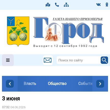
Власть
Общество
События
М
3 июня
07:32
04.06.2026