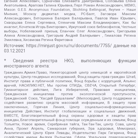
Евгений Алексеевич, Сурначева Елизавета Дмитриевна, Соловьева Елена
Анатольевна, Арапова Галина Юрьевна, Перл Роман Александрович, МЕМО,
Mason G.E.S. Anonymous Foundation, Stichting Bellingcat, Якутия – Наше
Мнение, Москоу диджитал медиа, РС-Балт, Заговора Максим
Александрович, Ветошкина Валерия Валерьевна, Павлов Иван Юрьевич,
Скворцова Елена Сергеевна, Оленичев Максим Владимирович, Как бы
инагент, Кочетков Игорь Викторович, Иркутский союз библиофилов, Честные
выборы, Нобелевский призыв, Еланчик Олег Александрович, Григорьева
Алина Александровна, Григорьев Андрей Валерьевич , Гималова Регина
Эмилевна, Хисамова Регина Фаритовна
Источник:
https://minjust.gov.ru/ru/documents/7755/
данные на
03.12.2021
* Сведения реестра НКО, выполняющих функции
иностранного агента:
Гражданин.Армия.Право, Нижегородский центр немецкой и европейской
культуры, Центр гендерных исследований, Фонд защиты прав граждан Штаб,
Институт права и публичной политики, Фонд борьбы с коррупцией, Альянс
врачей, НАСИЛИЮ.НЕТ, Мы против СПИДа, СВЕЧА, Открытый Петербург,
Гуманитарное действие, Лига Избирателей, Правовая инициатива,
Гражданская инициатива против экологической преступности,
Гражданский Союз, "Хасдей Ерушалаим" (Милосердие), Центр поддержки и
содействия развитию средств массовой информации, В защиту прав
заключенных, Горячая Линия, Центр социально-информационных
инициатив Действие, Институт глобализации и социальных движений,
ВМЕСТЕ, Благотворительный фонд охраны здоровья и защиты прав
граждан, Благотворительный фонд помощи осужденным и их семьям, Фонд
Тольятти, Новое время, Серебряная тайга, Так-Так-Так, центр Сова, центр
Анна, Проект Апрель, Самарская губерния, Эра здоровья, Мемориал,
Аналитический Центр Юрия Левады, Издательство Парк Гагарина, Фонд
содействия имени Андрея Рылькова, Сфера, Уральская правозащитная