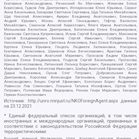
Екатерина Александровна, Рачинский Ян Збигневич, Жемкова Елена
Борисовна, Гудков Лев Дмитриевич, Илларионова Юлия Юрьевна, Саранг
Анна Васильевна, Захарова Светлана Сергеевна, Щур Татьяна Михайловна,
Щур Николай Алексеевич, Аверин Владимир Анатольевич, Блинушов
Андрей Юрьевич, Мосин Алексей Геннадьевич, Гефтер Валентин
Михайлович, Симонов Алексей Кириллович, Флиге Ирина Анатольевна,
Мельникова Валентина Дмитриевна, Вититинова Елена Владимировна,
Баженова Светлана Куприяновна, Исаев Сергей Владимирович, Максимов
Сергей Владимирович, Беляев Сергей Иванович, Голубева Елена
Николаевна, Ганнушкина Светлана Алексеевна, Закс Елена Владимировна,
Буртина Елена Юрьевна, Гендель Людмила Залмановна, Кокорина
Екатерина Алексеевна, Шуманов Илья Вячеславович, Арапова Галина
Юрьевна, Свечников Анатолий Мариевич, Прохоров Вадим Юрьевич,
Шахова Елена Владимировна, Подузов Сергей Васильевич, Протасова
Ирина Вячеславовна, Литинский Леонид Борисович, Лукашевский Сергей
Маркович, Бахмин Вячеслав Иванович, Шабад Анатолий Ефимович, Сухих
Дарья Николаевна, Орлов Олег Петрович, Добровольская Анна
Дмитриевна, Королева Александра Евгеньевна, Смирнов Владимир
Александрович, Вицин Сергей Ефимович, Золотухин Борис Андреевич,
Левинсон Лев Семенович, Локшина Татьяна Иосифовна, Орлов Олег
Петрович, Полякова Мара Федоровна, Резник Генри Маркович, Захаров
Герман Константинович
Источник:
http://unro.minjust.ru/NKOForeignAgent.aspx
данные
на
23.12.2021
* Единый федеральный список организаций, в том числе
иностранных и международных организаций, признанных в
соответствии с законодательством Российской Федерации
террористическими:
Высший военный Маджлисуль Шура, Конгресс народов Ичкерии и