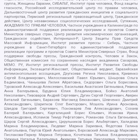
группа, Женщины Евразии, СИБАЛЬТ, Институт прав человека, Фонд защиты
гласности, Российский исследовательский центр по правам человека,
Дальневосточный центр развития гражданских инициатив и социального
партнерства, Пермский региональный правозащитный центр, Гражданское
действие, Центр независимых социологических исследований, Сутяжник,
АКАДЕМИЯ ПО ПРАВАМ ЧЕЛОВЕКА, Частное учреждение в Калининграде по
административной поддержке реализации программ и проектов Совета
Министров северных стран, Центр развития некоммерческих организаций,
Гражданское содействие, Интернешнл-Р, Центр Защиты Прав Средств
Массовой Информации, Институт развития прессы - Сибирь, Частное
учреждение в Санкт-Петербурге по административной поддержке
реализации программ и проектов Совета Министров Северных Стран, Фонд
поддержки свободы прессы, Гражданский контроль, Человек и Закон,
Общественная комиссия по сохранению наследия академика Сахарова,
МЕМО. РУ, Институт региональной прессы, Институт Развития Свободы
Информации, Экозащита!-Женсовет, Общественный вердикт, Евразийская
антимонопольная ассоциация, Дзугкоева Регина Николаевна, Кривенко
Сергей Владимирович, Милославский Павел Юрьевич, Шнырова Ольга
Вадимовна, Чанышева Лилия Айратовна, Сидорович Ольга Борисовна,
Туровский Александр Алексеевич, Васильева Анастасия Евгеньевна, Ривина
Анна Валерьевна, Бурдина Юлия Владимировна, Бойко Анатолий
Николаевич, Пивоваров Андрей Сергеевич, Дугин Сергей Георгиевич, Аверин
Виталий Евгеньевич, Барахоев Магомед Бекханович, Шевченко Дмитрий
Александрович, Шарипков Олег Викторович, Мошель Ирина Ароновна,
Шведов Григорий Сергеевич, Пономарев Лев Александрович, Созаев
Валерий Валерьевич, Каргалицкий Борис Юльевич, Исакова Ирина
Александровна, Исламов Тимур Рифгатович, Романова Ольга Евгеньевна,
Щаров Сергей Алексадрович, Цирульников Борис Альбертович, Халидова
Марина Владимировна, Людевиг Марина Зариевна, Федотова Галина
Анатольевна, Паутов Юрий Анатольевич, Верховский Александр Маркович,
Пислакова-Паркер Марина Петровна, Кочеткова Татьяна Владимировна,
Чуркина Наталья Валерьевна, Акимова Татьяна Николаевна, Золотарева