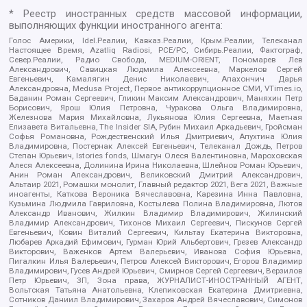
* Реестр иностранных средств массовой информации,
выполняющих функции иностранного агента:
Голос Америки, Idel.Реалии, Кавказ.Реалии, Крым.Реалии, Телеканал
Настоящее Время, Azatliq Radiosi, PCE/PC, Сибирь.Реалии, Фактограф,
Север.Реалии, Радио Свобода, MEDIUM-ORIENT, Пономарев Лев
Александрович, Савицкая Людмила Алексеевна, Маркелов Сергей
Евгеньевич, Камалягин Денис Николаевич, Апахончич Дарья
Александровна, Medusa Project, Первое антикоррупционное СМИ, VTimes.io,
Баданин Роман Сергеевич, Гликин Максим Александрович, Маняхин Петр
Борисович, Ярош Юлия Петровна, Чуракова Ольга Владимировна,
Железнова Мария Михайловна, Лукьянова Юлия Сергеевна, Маетная
Елизавета Витальевна, The Insider SIA, Рубин Михаил Аркадьевич, Гройсман
Софья Романовна, Рождественский Илья Дмитриевич, Апухтина Юлия
Владимировна, Постернак Алексей Евгеньевич, Телеканал Дождь, Петров
Степан Юрьевич, Istories fonds, Шмагун Олеся Валентиновна, Мароховская
Алеся Алексеевна, Долинина Ирина Николаевна, Шлейнов Роман Юрьевич,
Анин Роман Александрович, Великовский Дмитрий Александрович,
Альтаир 2021, Ромашки монолит, Главный редактор 2021, Вега 2021, Важные
иноагенты, Каткова Вероника Вячеславовна, Карезина Инна Павловна,
Кузьмина Людмила Гавриловна, Костылева Полина Владимировна, Лютов
Александр Иванович, Жилкин Владимир Владимирович, Жилинский
Владимир Александрович, Тихонов Михаил Сергеевич, Пискунов Сергей
Евгеньевич, Ковин Виталий Сергеевич, Кильтау Екатерина Викторовна,
Любарев Аркадий Ефимович, Гурман Юрий Альбертович, Грезев Александр
Викторович, Важенков Артем Валерьевич, Иванова София Юрьевна,
Пигалкин Илья Валерьевич, Петров Алексей Викторович, Егоров Владимир
Владимирович, Гусев Андрей Юрьевич, Смирнов Сергей Сергеевич, Верзилов
Петр Юрьевич, ЗП, Зона права, ЖУРНАЛИСТ-ИНОСТРАННЫЙ АГЕНТ,
Вольтская Татьяна Анатольевна, Клепиковская Екатерина Дмитриевна,
Сотников Даниил Владимирович, Захаров Андрей Вячеславович, Симонов