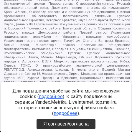
Инглистической церкви Православных Староверов-Инглингов, Русский
общенациональный союз, Движение против нелегальной иммиграции,
Кровь и Честь, О свободе совести и о религиозных объединениях, Омская
организация общественного политического движения Русское
национальное единство, Северное Братство, Клуб Болельщиков Футбольного
Клуба Динамо, Файзрахманисты, Мусульманская религиозная организация
п. Боровский Тюменского района Тюменской области, Община Коренного
Русского народа Щелковского района, Правый сектор, Украинская
национальная ассамблея – Украинская народная самооборона,
Украинская повстанческая армия, Тризуб им. Степана Бандеры, Братство,
Белый Крест, Misanthropic division, Религиозное объединение
последователей инглиизма, Народная Социальная Инициатива, TulaSkins,
Этнополитическое объединение Русские, Русское национальное
объединение Атака, Мечеть Мирмамеда, Община Коренного Русского
народа г. Астрахани, ВОЛЯ, Меджлис крымскотатарского народа, Рубеж
Севера, ТОЙС, О противодействии экстремистской деятельности,
РЕВТАТПОД, Артподготовка, Штольц, В честь иконы Божией Матери
Державная, Сектор 16, Независимость, Фирма, Молодежная правозащитная
группа МПГ, Курсом Правды и Единения, Каракольская инициативная
группа, Автоград Крю, Союз Славянских Сил Руси, Алля-Аят,
Благотворительный пансионат Ак Умут, Русская республика Русь,
Для повышения удобства сайта мы используем
Арестантское уголовное единство, Башкорт, Нация и свобода, W.H.С., Фалунь
Дафа, Иртыш Ultras, Русский Патриотический клуб-Новокузнецк/РПК,
cookies (
подробнее
). К сайту подключены
Сибирский державный союз, Фонд борьбы с коррупцией, Фонд защиты прав
сервисы Yandex.Metrika, LiveInternet, top.mail.ru,
граждан, Штабы Навального, Совет граждан СССР Прикубанского округа г.
Краснодара
которые также используют файлы cookies
Источник:
https://minjust.gov.ru/ru/documents/7822/
данные на
(
подробнее
).
08.12.2021
Я согласен/согласна