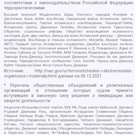
соответствии с законодательством Российской Федерации
террористическими:
Высший военный Маджлисуль Шура, Конгресс народов Ичкерии и
Дагестана, База, Асбат аль-Ансар, Священная война, Исламская группа,
Братья-мусульмане, Партия исламского освобождения, Лашкар-И-Тайба,
Исламская группа, Движение Талибан, Исламская партия Туркестана,
Общество социальных реформ, Общество возрождения исламского
наследия, Дом двух святых, Джунд аш-Шам, Исламский джихад – Джамаат
моджахедов, Аль-Каида в странах исламского Магриба, Имарат Кавказ,
АБТО, Правый сектор, Исламское государство, Джабха аль-Нусра ли-Ахль
аш-Шам, Народное ополчение имени К. Минина и Д. Пожарского, Аджр от
Аллаха Субхану уа Тагьаля SHAM, АУМ Синрике, Муджахеды джамаата Ат-
Тавхида Валь-Джихад, Чистопольский Джамаат, Рохнамо ба суи давлати
исломи, Террористическое сообщество Сеть, Катиба Таухид валь-Джихад,
Хайят Тахрир аш-Шам, Ахлю Сунна Валь Джамаа
Источник:
http://nac.gov.ru/terroristicheskie-i-ekstremistskie-
organizacii-i-materialy.html
данные на
06.12.2021
* Перечень общественных объединений и религиозных
организаций в отношении которых судом принято
вступившее в законную силу решение о ликвидации или
запрете деятельности:
Национал-большевистская партия, ВЕК РА, Рада земли Кубанской Духовно
Родовой Державы Русь, организация Асгардская Славянская Община,
Община Капища Веды Перуна, Мужская Духовная Семинария Духовное
Учреждение, Нурджулар, К Богодержавию, Таблиги Джамаат, Свидетели
Иеговы, Русское национальное единство, Национал-социалистическое
общество, Джамаат мувахидов, Объединенный Вилайат Кабарды, Балкарии
и Карачая, Союз славян, Ат-Такфир Валь-Хиджра, Пит Буль, Национал-