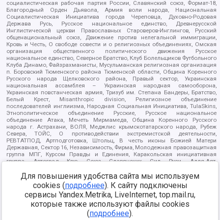
социалистическая рабочая партия России, Славянский союз, Формат-18,
Благородный Орден Дьявола, Армия воли народа, Национальная
Социалистическая Инициатива города Череповца, Духовно-Родовая
Держава Русь, Русское национальное единство, Древнерусской
Инглистической церкви Православных Староверов-Инглингов, Русский
общенациональный союз, Движение против нелегальной иммиграции,
Кровь и Честь, О свободе совести и о религиозных объединениях, Омская
организация общественного политического движения Русское
национальное единство, Северное Братство, Клуб Болельщиков Футбольного
Клуба Динамо, Файзрахманисты, Мусульманская религиозная организация
п. Боровский Тюменского района Тюменской области, Община Коренного
Русского народа Щелковского района, Правый сектор, Украинская
национальная ассамблея – Украинская народная самооборона,
Украинская повстанческая армия, Тризуб им. Степана Бандеры, Братство,
Белый Крест, Misanthropic division, Религиозное объединение
последователей инглиизма, Народная Социальная Инициатива, TulaSkins,
Этнополитическое объединение Русские, Русское национальное
объединение Атака, Мечеть Мирмамеда, Община Коренного Русского
народа г. Астрахани, ВОЛЯ, Меджлис крымскотатарского народа, Рубеж
Севера, ТОЙС, О противодействии экстремистской деятельности,
РЕВТАТПОД, Артподготовка, Штольц, В честь иконы Божией Матери
Державная, Сектор 16, Независимость, Фирма, Молодежная правозащитная
группа МПГ, Курсом Правды и Единения, Каракольская инициативная
группа, Автоград Крю, Союз Славянских Сил Руси, Алля-Аят,
Благотворительный пансионат Ак Умут, Русская республика Русь,
Для повышения удобства сайта мы используем
Арестантское уголовное единство, Башкорт, Нация и свобода, W.H.С., Фалунь
Дафа, Иртыш Ultras, Русский Патриотический клуб-Новокузнецк/РПК,
cookies (
подробнее
). К сайту подключены
Сибирский державный союз, Фонд борьбы с коррупцией, Фонд защиты прав
сервисы Yandex.Metrika, LiveInternet, top.mail.ru,
граждан, Штабы Навального, Совет граждан СССР Прикубанского округа г.
Краснодара
которые также используют файлы cookies
Источник:
https://minjust.gov.ru/ru/documents/7822/
данные на
(
подробнее
).