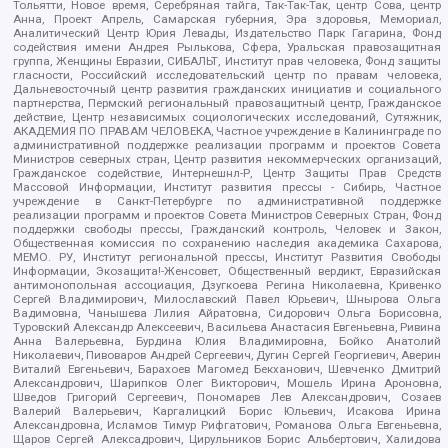
Тольятти, Новое время, Серебряная тайга, Так-Так-Так, центр Сова, центр
Анна, Проект Апрель, Самарская губерния, Эра здоровья, Мемориал,
Аналитический Центр Юрия Левады, Издательство Парк Гагарина, Фонд
содействия имени Андрея Рылькова, Сфера, Уральская правозащитная
группа, Женщины Евразии, СИБАЛЬТ, Институт прав человека, Фонд защиты
гласности, Российский исследовательский центр по правам человека,
Дальневосточный центр развития гражданских инициатив и социального
партнерства, Пермский региональный правозащитный центр, Гражданское
действие, Центр независимых социологических исследований, Сутяжник,
АКАДЕМИЯ ПО ПРАВАМ ЧЕЛОВЕКА, Частное учреждение в Калининграде по
административной поддержке реализации программ и проектов Совета
Министров северных стран, Центр развития некоммерческих организаций,
Гражданское содействие, Интернешнл-Р, Центр Защиты Прав Средств
Массовой Информации, Институт развития прессы - Сибирь, Частное
учреждение в Санкт-Петербурге по административной поддержке
реализации программ и проектов Совета Министров Северных Стран, Фонд
поддержки свободы прессы, Гражданский контроль, Человек и Закон,
Общественная комиссия по сохранению наследия академика Сахарова,
МЕМО. РУ, Институт региональной прессы, Институт Развития Свободы
Информации, Экозащита!-Женсовет, Общественный вердикт, Евразийская
антимонопольная ассоциация, Дзугкоева Регина Николаевна, Кривенко
Сергей Владимирович, Милославский Павел Юрьевич, Шнырова Ольга
Вадимовна, Чанышева Лилия Айратовна, Сидорович Ольга Борисовна,
Туровский Александр Алексеевич, Васильева Анастасия Евгеньевна, Ривина
Анна Валерьевна, Бурдина Юлия Владимировна, Бойко Анатолий
Николаевич, Пивоваров Андрей Сергеевич, Дугин Сергей Георгиевич, Аверин
Виталий Евгеньевич, Барахоев Магомед Бекханович, Шевченко Дмитрий
Александрович, Шарипков Олег Викторович, Мошель Ирина Ароновна,
Шведов Григорий Сергеевич, Пономарев Лев Александрович, Созаев
Валерий Валерьевич, Каргалицкий Борис Юльевич, Исакова Ирина
Александровна, Исламов Тимур Рифгатович, Романова Ольга Евгеньевна,
Щаров Сергей Алексадрович, Цирульников Борис Альбертович, Халидова