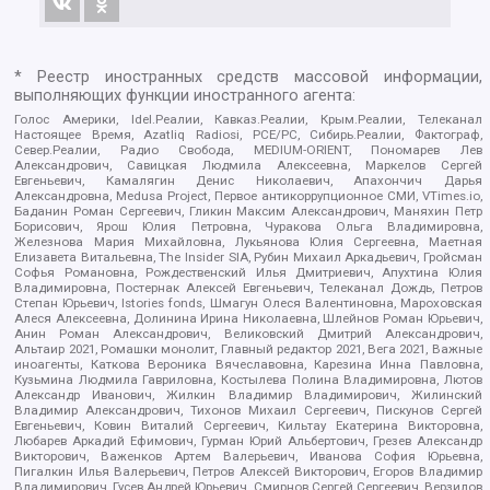
* Реестр иностранных средств массовой информации,
выполняющих функции иностранного агента:
Голос Америки, Idel.Реалии, Кавказ.Реалии, Крым.Реалии, Телеканал
Настоящее Время, Azatliq Radiosi, PCE/PC, Сибирь.Реалии, Фактограф,
Север.Реалии, Радио Свобода, MEDIUM-ORIENT, Пономарев Лев
Александрович, Савицкая Людмила Алексеевна, Маркелов Сергей
Евгеньевич, Камалягин Денис Николаевич, Апахончич Дарья
Александровна, Medusa Project, Первое антикоррупционное СМИ, VTimes.io,
Баданин Роман Сергеевич, Гликин Максим Александрович, Маняхин Петр
Борисович, Ярош Юлия Петровна, Чуракова Ольга Владимировна,
Железнова Мария Михайловна, Лукьянова Юлия Сергеевна, Маетная
Елизавета Витальевна, The Insider SIA, Рубин Михаил Аркадьевич, Гройсман
Софья Романовна, Рождественский Илья Дмитриевич, Апухтина Юлия
Владимировна, Постернак Алексей Евгеньевич, Телеканал Дождь, Петров
Степан Юрьевич, Istories fonds, Шмагун Олеся Валентиновна, Мароховская
Алеся Алексеевна, Долинина Ирина Николаевна, Шлейнов Роман Юрьевич,
Анин Роман Александрович, Великовский Дмитрий Александрович,
Альтаир 2021, Ромашки монолит, Главный редактор 2021, Вега 2021, Важные
иноагенты, Каткова Вероника Вячеславовна, Карезина Инна Павловна,
Кузьмина Людмила Гавриловна, Костылева Полина Владимировна, Лютов
Александр Иванович, Жилкин Владимир Владимирович, Жилинский
Владимир Александрович, Тихонов Михаил Сергеевич, Пискунов Сергей
Евгеньевич, Ковин Виталий Сергеевич, Кильтау Екатерина Викторовна,
Любарев Аркадий Ефимович, Гурман Юрий Альбертович, Грезев Александр
Викторович, Важенков Артем Валерьевич, Иванова София Юрьевна,
Пигалкин Илья Валерьевич, Петров Алексей Викторович, Егоров Владимир
Владимирович, Гусев Андрей Юрьевич, Смирнов Сергей Сергеевич, Верзилов