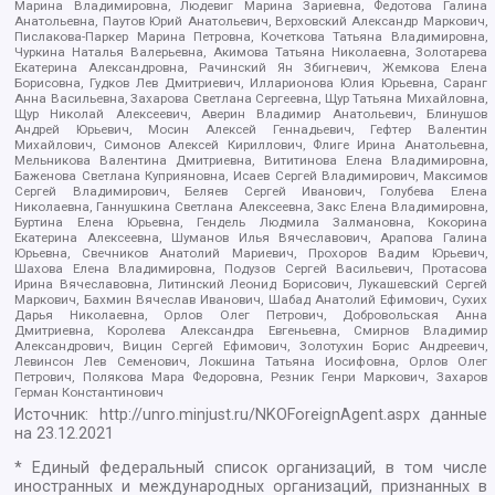
Марина Владимировна, Людевиг Марина Зариевна, Федотова Галина
Анатольевна, Паутов Юрий Анатольевич, Верховский Александр Маркович,
Пислакова-Паркер Марина Петровна, Кочеткова Татьяна Владимировна,
Чуркина Наталья Валерьевна, Акимова Татьяна Николаевна, Золотарева
Екатерина Александровна, Рачинский Ян Збигневич, Жемкова Елена
Борисовна, Гудков Лев Дмитриевич, Илларионова Юлия Юрьевна, Саранг
Анна Васильевна, Захарова Светлана Сергеевна, Щур Татьяна Михайловна,
Щур Николай Алексеевич, Аверин Владимир Анатольевич, Блинушов
Андрей Юрьевич, Мосин Алексей Геннадьевич, Гефтер Валентин
Михайлович, Симонов Алексей Кириллович, Флиге Ирина Анатольевна,
Мельникова Валентина Дмитриевна, Вититинова Елена Владимировна,
Баженова Светлана Куприяновна, Исаев Сергей Владимирович, Максимов
Сергей Владимирович, Беляев Сергей Иванович, Голубева Елена
Николаевна, Ганнушкина Светлана Алексеевна, Закс Елена Владимировна,
Буртина Елена Юрьевна, Гендель Людмила Залмановна, Кокорина
Екатерина Алексеевна, Шуманов Илья Вячеславович, Арапова Галина
Юрьевна, Свечников Анатолий Мариевич, Прохоров Вадим Юрьевич,
Шахова Елена Владимировна, Подузов Сергей Васильевич, Протасова
Ирина Вячеславовна, Литинский Леонид Борисович, Лукашевский Сергей
Маркович, Бахмин Вячеслав Иванович, Шабад Анатолий Ефимович, Сухих
Дарья Николаевна, Орлов Олег Петрович, Добровольская Анна
Дмитриевна, Королева Александра Евгеньевна, Смирнов Владимир
Александрович, Вицин Сергей Ефимович, Золотухин Борис Андреевич,
Левинсон Лев Семенович, Локшина Татьяна Иосифовна, Орлов Олег
Петрович, Полякова Мара Федоровна, Резник Генри Маркович, Захаров
Герман Константинович
Источник:
http://unro.minjust.ru/NKOForeignAgent.aspx
данные
на
23.12.2021
* Единый федеральный список организаций, в том числе
иностранных и международных организаций, признанных в