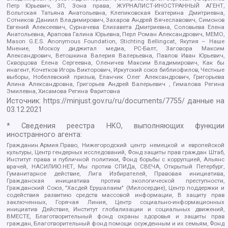
Петр Юрьевич, ЗП, Зона права, ЖУРНАЛИСТ-ИНОСТРАННЫЙ АГЕНТ,
Вольтская Татьяна Анатольевна, Клепиковская Екатерина Дмитриевна,
Сотников Даниил Владимирович, Захаров Андрей Вячеславович, Симонов
Евгений Алексеевич, Сурначева Елизавета Дмитриевна, Соловьева Елена
Анатольевна, Арапова Галина Юрьевна, Перл Роман Александрович, МЕМО,
Mason G.E.S. Anonymous Foundation, Stichting Bellingcat, Якутия – Наше
Мнение, Москоу диджитал медиа, РС-Балт, Заговора Максим
Александрович, Ветошкина Валерия Валерьевна, Павлов Иван Юрьевич,
Скворцова Елена Сергеевна, Оленичев Максим Владимирович, Как бы
инагент, Кочетков Игорь Викторович, Иркутский союз библиофилов, Честные
выборы, Нобелевский призыв, Еланчик Олег Александрович, Григорьева
Алина Александровна, Григорьев Андрей Валерьевич , Гималова Регина
Эмилевна, Хисамова Регина Фаритовна
Источник:
https://minjust.gov.ru/ru/documents/7755/
данные на
03.12.2021
* Сведения реестра НКО, выполняющих функции
иностранного агента:
Гражданин.Армия.Право, Нижегородский центр немецкой и европейской
культуры, Центр гендерных исследований, Фонд защиты прав граждан Штаб,
Институт права и публичной политики, Фонд борьбы с коррупцией, Альянс
врачей, НАСИЛИЮ.НЕТ, Мы против СПИДа, СВЕЧА, Открытый Петербург,
Гуманитарное действие, Лига Избирателей, Правовая инициатива,
Гражданская инициатива против экологической преступности,
Гражданский Союз, "Хасдей Ерушалаим" (Милосердие), Центр поддержки и
содействия развитию средств массовой информации, В защиту прав
заключенных, Горячая Линия, Центр социально-информационных
инициатив Действие, Институт глобализации и социальных движений,
ВМЕСТЕ, Благотворительный фонд охраны здоровья и защиты прав
граждан, Благотворительный фонд помощи осужденным и их семьям, Фонд