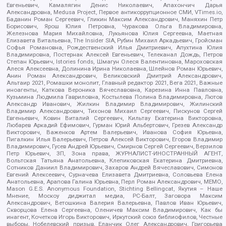
Евгеньевич, Камалягин Денис Николаевич, Апахончич Дарья
Александровна, Medusa Project, Первое антикоррупционное СМИ, VTimes.io,
Баданин Роман Сергеевич, Гликин Максим Александрович, Маняхин Петр
Борисович, Ярош Юлия Петровна, Чуракова Ольга Владимировна,
Железнова Мария Михайловна, Лукьянова Юлия Сергеевна, Маетная
Елизавета Витальевна, The Insider SIA, Рубин Михаил Аркадьевич, Гройсман
Софья Романовна, Рождественский Илья Дмитриевич, Апухтина Юлия
Владимировна, Постернак Алексей Евгеньевич, Телеканал Дождь, Петров
Степан Юрьевич, Istories fonds, Шмагун Олеся Валентиновна, Мароховская
Алеся Алексеевна, Долинина Ирина Николаевна, Шлейнов Роман Юрьевич,
Анин Роман Александрович, Великовский Дмитрий Александрович,
Альтаир 2021, Ромашки монолит, Главный редактор 2021, Вега 2021, Важные
иноагенты, Каткова Вероника Вячеславовна, Карезина Инна Павловна,
Кузьмина Людмила Гавриловна, Костылева Полина Владимировна, Лютов
Александр Иванович, Жилкин Владимир Владимирович, Жилинский
Владимир Александрович, Тихонов Михаил Сергеевич, Пискунов Сергей
Евгеньевич, Ковин Виталий Сергеевич, Кильтау Екатерина Викторовна,
Любарев Аркадий Ефимович, Гурман Юрий Альбертович, Грезев Александр
Викторович, Важенков Артем Валерьевич, Иванова София Юрьевна,
Пигалкин Илья Валерьевич, Петров Алексей Викторович, Егоров Владимир
Владимирович, Гусев Андрей Юрьевич, Смирнов Сергей Сергеевич, Верзилов
Петр Юрьевич, ЗП, Зона права, ЖУРНАЛИСТ-ИНОСТРАННЫЙ АГЕНТ,
Вольтская Татьяна Анатольевна, Клепиковская Екатерина Дмитриевна,
Сотников Даниил Владимирович, Захаров Андрей Вячеславович, Симонов
Евгений Алексеевич, Сурначева Елизавета Дмитриевна, Соловьева Елена
Анатольевна, Арапова Галина Юрьевна, Перл Роман Александрович, МЕМО,
Mason G.E.S. Anonymous Foundation, Stichting Bellingcat, Якутия – Наше
Мнение, Москоу диджитал медиа, РС-Балт, Заговора Максим
Александрович, Ветошкина Валерия Валерьевна, Павлов Иван Юрьевич,
Скворцова Елена Сергеевна, Оленичев Максим Владимирович, Как бы
инагент, Кочетков Игорь Викторович, Иркутский союз библиофилов, Честные
выборы, Нобелевский призыв, Еланчик Олег Александрович, Григорьева