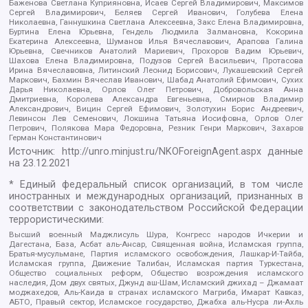
Баженова Светлана Куприяновна, Исаев Сергей Владимирович, Максимов
Сергей Владимирович, Беляев Сергей Иванович, Голубева Елена
Николаевна, Ганнушкина Светлана Алексеевна, Закс Елена Владимировна,
Буртина Елена Юрьевна, Гендель Людмила Залмановна, Кокорина
Екатерина Алексеевна, Шуманов Илья Вячеславович, Арапова Галина
Юрьевна, Свечников Анатолий Мариевич, Прохоров Вадим Юрьевич,
Шахова Елена Владимировна, Подузов Сергей Васильевич, Протасова
Ирина Вячеславовна, Литинский Леонид Борисович, Лукашевский Сергей
Маркович, Бахмин Вячеслав Иванович, Шабад Анатолий Ефимович, Сухих
Дарья Николаевна, Орлов Олег Петрович, Добровольская Анна
Дмитриевна, Королева Александра Евгеньевна, Смирнов Владимир
Александрович, Вицин Сергей Ефимович, Золотухин Борис Андреевич,
Левинсон Лев Семенович, Локшина Татьяна Иосифовна, Орлов Олег
Петрович, Полякова Мара Федоровна, Резник Генри Маркович, Захаров
Герман Константинович
Источник:
http://unro.minjust.ru/NKOForeignAgent.aspx
данные
на
23.12.2021
* Единый федеральный список организаций, в том числе
иностранных и международных организаций, признанных в
соответствии с законодательством Российской Федерации
террористическими:
Высший военный Маджлисуль Шура, Конгресс народов Ичкерии и
Дагестана, База, Асбат аль-Ансар, Священная война, Исламская группа,
Братья-мусульмане, Партия исламского освобождения, Лашкар-И-Тайба,
Исламская группа, Движение Талибан, Исламская партия Туркестана,
Общество социальных реформ, Общество возрождения исламского
наследия, Дом двух святых, Джунд аш-Шам, Исламский джихад – Джамаат
моджахедов, Аль-Каида в странах исламского Магриба, Имарат Кавказ,
АБТО, Правый сектор, Исламское государство, Джабха аль-Нусра ли-Ахль