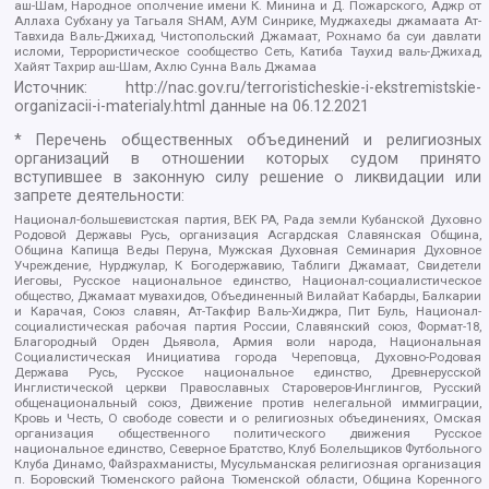
аш-Шам, Народное ополчение имени К. Минина и Д. Пожарского, Аджр от
Аллаха Субхану уа Тагьаля SHAM, АУМ Синрике, Муджахеды джамаата Ат-
Тавхида Валь-Джихад, Чистопольский Джамаат, Рохнамо ба суи давлати
исломи, Террористическое сообщество Сеть, Катиба Таухид валь-Джихад,
Хайят Тахрир аш-Шам, Ахлю Сунна Валь Джамаа
Источник:
http://nac.gov.ru/terroristicheskie-i-ekstremistskie-
organizacii-i-materialy.html
данные на
06.12.2021
* Перечень общественных объединений и религиозных
организаций в отношении которых судом принято
вступившее в законную силу решение о ликвидации или
запрете деятельности:
Национал-большевистская партия, ВЕК РА, Рада земли Кубанской Духовно
Родовой Державы Русь, организация Асгардская Славянская Община,
Община Капища Веды Перуна, Мужская Духовная Семинария Духовное
Учреждение, Нурджулар, К Богодержавию, Таблиги Джамаат, Свидетели
Иеговы, Русское национальное единство, Национал-социалистическое
общество, Джамаат мувахидов, Объединенный Вилайат Кабарды, Балкарии
и Карачая, Союз славян, Ат-Такфир Валь-Хиджра, Пит Буль, Национал-
социалистическая рабочая партия России, Славянский союз, Формат-18,
Благородный Орден Дьявола, Армия воли народа, Национальная
Социалистическая Инициатива города Череповца, Духовно-Родовая
Держава Русь, Русское национальное единство, Древнерусской
Инглистической церкви Православных Староверов-Инглингов, Русский
общенациональный союз, Движение против нелегальной иммиграции,
Кровь и Честь, О свободе совести и о религиозных объединениях, Омская
организация общественного политического движения Русское
национальное единство, Северное Братство, Клуб Болельщиков Футбольного
Клуба Динамо, Файзрахманисты, Мусульманская религиозная организация
п. Боровский Тюменского района Тюменской области, Община Коренного