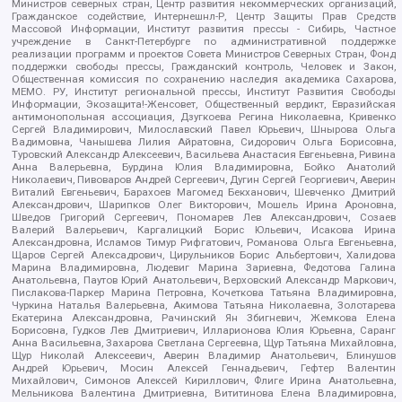
Министров северных стран, Центр развития некоммерческих организаций,
Гражданское содействие, Интернешнл-Р, Центр Защиты Прав Средств
Массовой Информации, Институт развития прессы - Сибирь, Частное
учреждение в Санкт-Петербурге по административной поддержке
реализации программ и проектов Совета Министров Северных Стран, Фонд
поддержки свободы прессы, Гражданский контроль, Человек и Закон,
Общественная комиссия по сохранению наследия академика Сахарова,
МЕМО. РУ, Институт региональной прессы, Институт Развития Свободы
Информации, Экозащита!-Женсовет, Общественный вердикт, Евразийская
антимонопольная ассоциация, Дзугкоева Регина Николаевна, Кривенко
Сергей Владимирович, Милославский Павел Юрьевич, Шнырова Ольга
Вадимовна, Чанышева Лилия Айратовна, Сидорович Ольга Борисовна,
Туровский Александр Алексеевич, Васильева Анастасия Евгеньевна, Ривина
Анна Валерьевна, Бурдина Юлия Владимировна, Бойко Анатолий
Николаевич, Пивоваров Андрей Сергеевич, Дугин Сергей Георгиевич, Аверин
Виталий Евгеньевич, Барахоев Магомед Бекханович, Шевченко Дмитрий
Александрович, Шарипков Олег Викторович, Мошель Ирина Ароновна,
Шведов Григорий Сергеевич, Пономарев Лев Александрович, Созаев
Валерий Валерьевич, Каргалицкий Борис Юльевич, Исакова Ирина
Александровна, Исламов Тимур Рифгатович, Романова Ольга Евгеньевна,
Щаров Сергей Алексадрович, Цирульников Борис Альбертович, Халидова
Марина Владимировна, Людевиг Марина Зариевна, Федотова Галина
Анатольевна, Паутов Юрий Анатольевич, Верховский Александр Маркович,
Пислакова-Паркер Марина Петровна, Кочеткова Татьяна Владимировна,
Чуркина Наталья Валерьевна, Акимова Татьяна Николаевна, Золотарева
Екатерина Александровна, Рачинский Ян Збигневич, Жемкова Елена
Борисовна, Гудков Лев Дмитриевич, Илларионова Юлия Юрьевна, Саранг
Анна Васильевна, Захарова Светлана Сергеевна, Щур Татьяна Михайловна,
Щур Николай Алексеевич, Аверин Владимир Анатольевич, Блинушов
Андрей Юрьевич, Мосин Алексей Геннадьевич, Гефтер Валентин
Михайлович, Симонов Алексей Кириллович, Флиге Ирина Анатольевна,
Мельникова Валентина Дмитриевна, Вититинова Елена Владимировна,