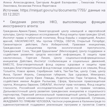
Алина Александровна, Григорьев Андрей Валерьевич , Гималова Регина
Эмилевна, Хисамова Регина Фаритовна
Источник:
https://minjust.gov.ru/ru/documents/7755/
данные на
03.12.2021
* Сведения реестра НКО, выполняющих функции
иностранного агента:
Гражданин.Армия.Право, Нижегородский центр немецкой и европейской
культуры, Центр гендерных исследований, Фонд защиты прав граждан Штаб,
Институт права и публичной политики, Фонд борьбы с коррупцией, Альянс
врачей, НАСИЛИЮ.НЕТ, Мы против СПИДа, СВЕЧА, Открытый Петербург,
Гуманитарное действие, Лига Избирателей, Правовая инициатива,
Гражданская инициатива против экологической преступности,
Гражданский Союз, "Хасдей Ерушалаим" (Милосердие), Центр поддержки и
содействия развитию средств массовой информации, В защиту прав
заключенных, Горячая Линия, Центр социально-информационных
инициатив Действие, Институт глобализации и социальных движений,
ВМЕСТЕ, Благотворительный фонд охраны здоровья и защиты прав
граждан, Благотворительный фонд помощи осужденным и их семьям, Фонд
Тольятти, Новое время, Серебряная тайга, Так-Так-Так, центр Сова, центр
Анна, Проект Апрель, Самарская губерния, Эра здоровья, Мемориал,
Аналитический Центр Юрия Левады, Издательство Парк Гагарина, Фонд
содействия имени Андрея Рылькова, Сфера, Уральская правозащитная
группа, Женщины Евразии, СИБАЛЬТ, Институт прав человека, Фонд защиты
гласности, Российский исследовательский центр по правам человека,
Дальневосточный центр развития гражданских инициатив и социального
партнерства, Пермский региональный правозащитный центр, Гражданское
действие, Центр независимых социологических исследований, Сутяжник,
АКАДЕМИЯ ПО ПРАВАМ ЧЕЛОВЕКА, Частное учреждение в Калининграде по
административной поддержке реализации программ и проектов Совета