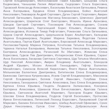
Сергей Владимирович, Милославский Павел Юрьевич, Шнырова Ольга
Вадимовна, Чанышева Лилия Айратовна, Сидорович Ольга Борисовна,
Туровский Александр Алексеевич, Васильева Анастасия Евгеньевна, Ривина
Анна Валерьевна, Бурдина Юлия Владимировна, Бойко Анатолий
Николаевич, Пивоваров Андрей Сергеевич, Дугин Сергей Георгиевич, Аверин
Виталий Евгеньевич, Барахоев Магомед Бекханович, Шевченко Дмитрий
Александрович, Шарипков Олег Викторович, Мошель Ирина Ароновна,
Шведов Григорий Сергеевич, Пономарев Лев Александрович, Созаев
Валерий Валерьевич, Каргалицкий Борис Юльевич, Исакова Ирина
Александровна, Исламов Тимур Рифгатович, Романова Ольга Евгеньевна,
Щаров Сергей Алексадрович, Цирульников Борис Альбертович, Халидова
Марина Владимировна, Людевиг Марина Зариевна, Федотова Галина
Анатольевна, Паутов Юрий Анатольевич, Верховский Александр Маркович,
Пислакова-Паркер Марина Петровна, Кочеткова Татьяна Владимировна,
Чуркина Наталья Валерьевна, Акимова Татьяна Николаевна, Золотарева
Екатерина Александровна, Рачинский Ян Збигневич, Жемкова Елена
Борисовна, Гудков Лев Дмитриевич, Илларионова Юлия Юрьевна, Саранг
Анна Васильевна, Захарова Светлана Сергеевна, Щур Татьяна Михайловна,
Щур Николай Алексеевич, Аверин Владимир Анатольевич, Блинушов
Андрей Юрьевич, Мосин Алексей Геннадьевич, Гефтер Валентин
Михайлович, Симонов Алексей Кириллович, Флиге Ирина Анатольевна,
Мельникова Валентина Дмитриевна, Вититинова Елена Владимировна,
Баженова Светлана Куприяновна, Исаев Сергей Владимирович, Максимов
Сергей Владимирович, Беляев Сергей Иванович, Голубева Елена
Николаевна, Ганнушкина Светлана Алексеевна, Закс Елена Владимировна,
Буртина Елена Юрьевна, Гендель Людмила Залмановна, Кокорина
Екатерина Алексеевна, Шуманов Илья Вячеславович, Арапова Галина
Юрьевна, Свечников Анатолий Мариевич, Прохоров Вадим Юрьевич,
Шахова Елена Владимировна, Подузов Сергей Васильевич, Протасова
Ирина Вячеславовна, Литинский Леонид Борисович, Лукашевский Сергей
Маркович, Бахмин Вячеслав Иванович, Шабад Анатолий Ефимович, Сухих
Дарья Николаевна, Орлов Олег Петрович, Добровольская Анна