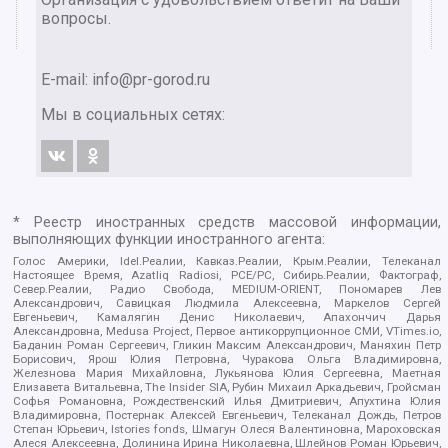
вопросы.
E-mail:
info@pr-gorod.ru
Мы в социальных сетях:
* Реестр иностранных средств массовой информации,
выполняющих функции иностранного агента:
Голос Америки, Idel.Реалии, Кавказ.Реалии, Крым.Реалии, Телеканал
Настоящее Время, Azatliq Radiosi, PCE/PC, Сибирь.Реалии, Фактограф,
Север.Реалии, Радио Свобода, MEDIUM-ORIENT, Пономарев Лев
Александрович, Савицкая Людмила Алексеевна, Маркелов Сергей
Евгеньевич, Камалягин Денис Николаевич, Апахончич Дарья
Александровна, Medusa Project, Первое антикоррупционное СМИ, VTimes.io,
Баданин Роман Сергеевич, Гликин Максим Александрович, Маняхин Петр
Борисович, Ярош Юлия Петровна, Чуракова Ольга Владимировна,
Железнова Мария Михайловна, Лукьянова Юлия Сергеевна, Маетная
Елизавета Витальевна, The Insider SIA, Рубин Михаил Аркадьевич, Гройсман
Софья Романовна, Рождественский Илья Дмитриевич, Апухтина Юлия
Владимировна, Постернак Алексей Евгеньевич, Телеканал Дождь, Петров
Степан Юрьевич, Istories fonds, Шмагун Олеся Валентиновна, Мароховская
Алеся Алексеевна, Долинина Ирина Николаевна, Шлейнов Роман Юрьевич,