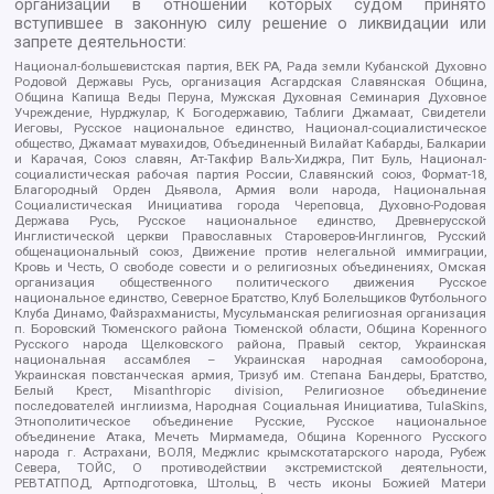
организаций в отношении которых судом принято
вступившее в законную силу решение о ликвидации или
запрете деятельности:
Национал-большевистская партия, ВЕК РА, Рада земли Кубанской Духовно
Родовой Державы Русь, организация Асгардская Славянская Община,
Община Капища Веды Перуна, Мужская Духовная Семинария Духовное
Учреждение, Нурджулар, К Богодержавию, Таблиги Джамаат, Свидетели
Иеговы, Русское национальное единство, Национал-социалистическое
общество, Джамаат мувахидов, Объединенный Вилайат Кабарды, Балкарии
и Карачая, Союз славян, Ат-Такфир Валь-Хиджра, Пит Буль, Национал-
социалистическая рабочая партия России, Славянский союз, Формат-18,
Благородный Орден Дьявола, Армия воли народа, Национальная
Социалистическая Инициатива города Череповца, Духовно-Родовая
Держава Русь, Русское национальное единство, Древнерусской
Инглистической церкви Православных Староверов-Инглингов, Русский
общенациональный союз, Движение против нелегальной иммиграции,
Кровь и Честь, О свободе совести и о религиозных объединениях, Омская
организация общественного политического движения Русское
национальное единство, Северное Братство, Клуб Болельщиков Футбольного
Клуба Динамо, Файзрахманисты, Мусульманская религиозная организация
п. Боровский Тюменского района Тюменской области, Община Коренного
Русского народа Щелковского района, Правый сектор, Украинская
национальная ассамблея – Украинская народная самооборона,
Украинская повстанческая армия, Тризуб им. Степана Бандеры, Братство,
Белый Крест, Misanthropic division, Религиозное объединение
последователей инглиизма, Народная Социальная Инициатива, TulaSkins,
Этнополитическое объединение Русские, Русское национальное
объединение Атака, Мечеть Мирмамеда, Община Коренного Русского
народа г. Астрахани, ВОЛЯ, Меджлис крымскотатарского народа, Рубеж
Севера, ТОЙС, О противодействии экстремистской деятельности,
РЕВТАТПОД, Артподготовка, Штольц, В честь иконы Божией Матери