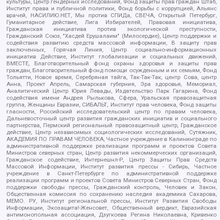
культуры, Центр гендерных исследований, Фонд защиты прав граждан Штаб,
Институт права и публичной политики, Фонд борьбы с коррупцией, Альянс
врачей, НАСИЛИЮ.НЕТ, Мы против СПИДа, СВЕЧА, Открытый Петербург,
Гуманитарное действие, Лига Избирателей, Правовая инициатива,
Гражданская инициатива против экологической преступности,
Гражданский Союз, "Хасдей Ерушалаим" (Милосердие), Центр поддержки и
содействия развитию средств массовой информации, В защиту прав
заключенных, Горячая Линия, Центр социально-информационных
инициатив Действие, Институт глобализации и социальных движений,
ВМЕСТЕ, Благотворительный фонд охраны здоровья и защиты прав
граждан, Благотворительный фонд помощи осужденным и их семьям, Фонд
Тольятти, Новое время, Серебряная тайга, Так-Так-Так, центр Сова, центр
Анна, Проект Апрель, Самарская губерния, Эра здоровья, Мемориал,
Аналитический Центр Юрия Левады, Издательство Парк Гагарина, Фонд
содействия имени Андрея Рылькова, Сфера, Уральская правозащитная
группа, Женщины Евразии, СИБАЛЬТ, Институт прав человека, Фонд защиты
гласности, Российский исследовательский центр по правам человека,
Дальневосточный центр развития гражданских инициатив и социального
партнерства, Пермский региональный правозащитный центр, Гражданское
действие, Центр независимых социологических исследований, Сутяжник,
АКАДЕМИЯ ПО ПРАВАМ ЧЕЛОВЕКА, Частное учреждение в Калининграде по
административной поддержке реализации программ и проектов Совета
Министров северных стран, Центр развития некоммерческих организаций,
Гражданское содействие, Интернешнл-Р, Центр Защиты Прав Средств
Массовой Информации, Институт развития прессы - Сибирь, Частное
учреждение в Санкт-Петербурге по административной поддержке
реализации программ и проектов Совета Министров Северных Стран, Фонд
поддержки свободы прессы, Гражданский контроль, Человек и Закон,
Общественная комиссия по сохранению наследия академика Сахарова,
МЕМО. РУ, Институт региональной прессы, Институт Развития Свободы
Информации, Экозащита!-Женсовет, Общественный вердикт, Евразийская
антимонопольная ассоциация, Дзугкоева Регина Николаевна, Кривенко