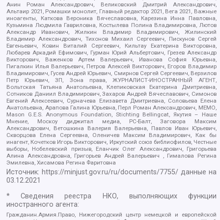
Анин Роман Александрович, Великовский Дмитрий Александрович,
Альтаир 2021, Ромашки монолит, Главный редактор 2021, Вега 2021, Важные
иноагенты, Каткова Вероника Вячеславовна, Карезина Инна Павловна,
Кузьмина Людмила Гавриловна, Костылева Полина Владимировна, Лютов
Александр Иванович, Жилкин Владимир Владимирович, Жилинский
Владимир Александрович, Тихонов Михаил Сергеевич, Пискунов Сергей
Евгеньевич, Ковин Виталий Сергеевич, Кильтау Екатерина Викторовна,
Любарев Аркадий Ефимович, Гурман Юрий Альбертович, Грезев Александр
Викторович, Важенков Артем Валерьевич, Иванова София Юрьевна,
Пигалкин Илья Валерьевич, Петров Алексей Викторович, Егоров Владимир
Владимирович, Гусев Андрей Юрьевич, Смирнов Сергей Сергеевич, Верзилов
Петр Юрьевич, ЗП, Зона права, ЖУРНАЛИСТ-ИНОСТРАННЫЙ АГЕНТ,
Вольтская Татьяна Анатольевна, Клепиковская Екатерина Дмитриевна,
Сотников Даниил Владимирович, Захаров Андрей Вячеславович, Симонов
Евгений Алексеевич, Сурначева Елизавета Дмитриевна, Соловьева Елена
Анатольевна, Арапова Галина Юрьевна, Перл Роман Александрович, МЕМО,
Mason G.E.S. Anonymous Foundation, Stichting Bellingcat, Якутия – Наше
Мнение, Москоу диджитал медиа, РС-Балт, Заговора Максим
Александрович, Ветошкина Валерия Валерьевна, Павлов Иван Юрьевич,
Скворцова Елена Сергеевна, Оленичев Максим Владимирович, Как бы
инагент, Кочетков Игорь Викторович, Иркутский союз библиофилов, Честные
выборы, Нобелевский призыв, Еланчик Олег Александрович, Григорьева
Алина Александровна, Григорьев Андрей Валерьевич , Гималова Регина
Эмилевна, Хисамова Регина Фаритовна
Источник:
https://minjust.gov.ru/ru/documents/7755/
данные на
03.12.2021
* Сведения реестра НКО, выполняющих функции
иностранного агента:
Гражданин.Армия.Право, Нижегородский центр немецкой и европейской