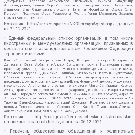
Дмитриевна, Королева Александра Евгеньевна, Смирнов Владимир
Александрович, Вицин Сергей Ефимович, Золотухин Борис Андреевич,
Левинсон Лев Семенович, Локшина Татьяна Иосифовна, Орлов Олег
Петрович, Полякова Мара Федоровна, Резник Генри Маркович, Захаров
Герман Константинович
Источник:
http://unro.minjust.ru/NKOForeignAgent.aspx
данные
на
23.12.2021
* Единый федеральный список организаций, в том числе
иностранных и международных организаций, признанных в
соответствии с законодательством Российской Федерации
террористическими:
Высший военный Маджлисуль Шура, Конгресс народов Ичкерии и
Дагестана, База, Асбат аль-Ансар, Священная война, Исламская группа,
Братья-мусульмане, Партия исламского освобождения, Лашкар-И-Тайба,
Исламская группа, Движение Талибан, Исламская партия Туркестана,
Общество социальных реформ, Общество возрождения исламского
наследия, Дом двух святых, Джунд аш-Шам, Исламский джихад – Джамаат
моджахедов, Аль-Каида в странах исламского Магриба, Имарат Кавказ,
АБТО, Правый сектор, Исламское государство, Джабха аль-Нусра ли-Ахль
аш-Шам, Народное ополчение имени К. Минина и Д. Пожарского, Аджр от
Аллаха Субхану уа Тагьаля SHAM, АУМ Синрике, Муджахеды джамаата Ат-
Тавхида Валь-Джихад, Чистопольский Джамаат, Рохнамо ба суи давлати
исломи, Террористическое сообщество Сеть, Катиба Таухид валь-Джихад,
Хайят Тахрир аш-Шам, Ахлю Сунна Валь Джамаа
Источник:
http://nac.gov.ru/terroristicheskie-i-ekstremistskie-
organizacii-i-materialy.html
данные на
06.12.2021
* Перечень общественных объединений и религиозных