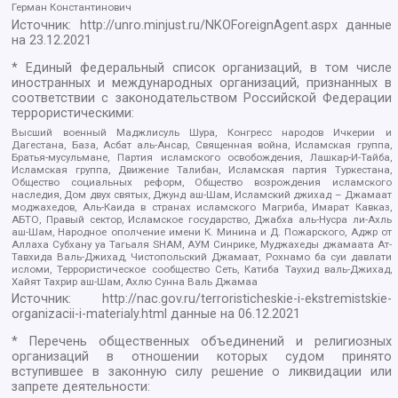
Герман Константинович
Источник:
http://unro.minjust.ru/NKOForeignAgent.aspx
данные
на
23.12.2021
* Единый федеральный список организаций, в том числе
иностранных и международных организаций, признанных в
соответствии с законодательством Российской Федерации
террористическими:
Высший военный Маджлисуль Шура, Конгресс народов Ичкерии и
Дагестана, База, Асбат аль-Ансар, Священная война, Исламская группа,
Братья-мусульмане, Партия исламского освобождения, Лашкар-И-Тайба,
Исламская группа, Движение Талибан, Исламская партия Туркестана,
Общество социальных реформ, Общество возрождения исламского
наследия, Дом двух святых, Джунд аш-Шам, Исламский джихад – Джамаат
моджахедов, Аль-Каида в странах исламского Магриба, Имарат Кавказ,
АБТО, Правый сектор, Исламское государство, Джабха аль-Нусра ли-Ахль
аш-Шам, Народное ополчение имени К. Минина и Д. Пожарского, Аджр от
Аллаха Субхану уа Тагьаля SHAM, АУМ Синрике, Муджахеды джамаата Ат-
Тавхида Валь-Джихад, Чистопольский Джамаат, Рохнамо ба суи давлати
исломи, Террористическое сообщество Сеть, Катиба Таухид валь-Джихад,
Хайят Тахрир аш-Шам, Ахлю Сунна Валь Джамаа
Источник:
http://nac.gov.ru/terroristicheskie-i-ekstremistskie-
organizacii-i-materialy.html
данные на
06.12.2021
* Перечень общественных объединений и религиозных
организаций в отношении которых судом принято
вступившее в законную силу решение о ликвидации или
запрете деятельности: