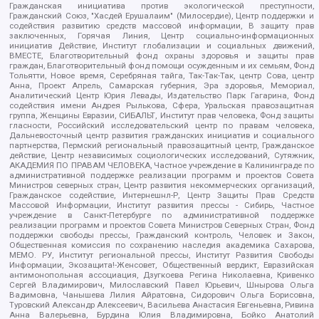
Гражданская инициатива против экологической преступности,
Гражданский Союз, "Хасдей Ерушалаим" (Милосердие), Центр поддержки и
содействия развитию средств массовой информации, В защиту прав
заключенных, Горячая Линия, Центр социально-информационных
инициатив Действие, Институт глобализации и социальных движений,
ВМЕСТЕ, Благотворительный фонд охраны здоровья и защиты прав
граждан, Благотворительный фонд помощи осужденным и их семьям, Фонд
Тольятти, Новое время, Серебряная тайга, Так-Так-Так, центр Сова, центр
Анна, Проект Апрель, Самарская губерния, Эра здоровья, Мемориал,
Аналитический Центр Юрия Левады, Издательство Парк Гагарина, Фонд
содействия имени Андрея Рылькова, Сфера, Уральская правозащитная
группа, Женщины Евразии, СИБАЛЬТ, Институт прав человека, Фонд защиты
гласности, Российский исследовательский центр по правам человека,
Дальневосточный центр развития гражданских инициатив и социального
партнерства, Пермский региональный правозащитный центр, Гражданское
действие, Центр независимых социологических исследований, Сутяжник,
АКАДЕМИЯ ПО ПРАВАМ ЧЕЛОВЕКА, Частное учреждение в Калининграде по
административной поддержке реализации программ и проектов Совета
Министров северных стран, Центр развития некоммерческих организаций,
Гражданское содействие, Интернешнл-Р, Центр Защиты Прав Средств
Массовой Информации, Институт развития прессы - Сибирь, Частное
учреждение в Санкт-Петербурге по административной поддержке
реализации программ и проектов Совета Министров Северных Стран, Фонд
поддержки свободы прессы, Гражданский контроль, Человек и Закон,
Общественная комиссия по сохранению наследия академика Сахарова,
МЕМО. РУ, Институт региональной прессы, Институт Развития Свободы
Информации, Экозащита!-Женсовет, Общественный вердикт, Евразийская
антимонопольная ассоциация, Дзугкоева Регина Николаевна, Кривенко
Сергей Владимирович, Милославский Павел Юрьевич, Шнырова Ольга
Вадимовна, Чанышева Лилия Айратовна, Сидорович Ольга Борисовна,
Туровский Александр Алексеевич, Васильева Анастасия Евгеньевна, Ривина
Анна Валерьевна, Бурдина Юлия Владимировна, Бойко Анатолий