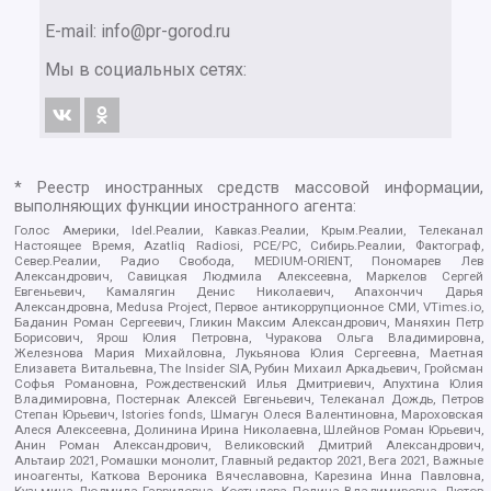
E-mail:
info@pr-gorod.ru
Мы в социальных сетях:
* Реестр иностранных средств массовой информации,
выполняющих функции иностранного агента:
Голос Америки, Idel.Реалии, Кавказ.Реалии, Крым.Реалии, Телеканал
Настоящее Время, Azatliq Radiosi, PCE/PC, Сибирь.Реалии, Фактограф,
Север.Реалии, Радио Свобода, MEDIUM-ORIENT, Пономарев Лев
Александрович, Савицкая Людмила Алексеевна, Маркелов Сергей
Евгеньевич, Камалягин Денис Николаевич, Апахончич Дарья
Александровна, Medusa Project, Первое антикоррупционное СМИ, VTimes.io,
Баданин Роман Сергеевич, Гликин Максим Александрович, Маняхин Петр
Борисович, Ярош Юлия Петровна, Чуракова Ольга Владимировна,
Железнова Мария Михайловна, Лукьянова Юлия Сергеевна, Маетная
Елизавета Витальевна, The Insider SIA, Рубин Михаил Аркадьевич, Гройсман
Софья Романовна, Рождественский Илья Дмитриевич, Апухтина Юлия
Владимировна, Постернак Алексей Евгеньевич, Телеканал Дождь, Петров
Степан Юрьевич, Istories fonds, Шмагун Олеся Валентиновна, Мароховская
Алеся Алексеевна, Долинина Ирина Николаевна, Шлейнов Роман Юрьевич,
Анин Роман Александрович, Великовский Дмитрий Александрович,
Альтаир 2021, Ромашки монолит, Главный редактор 2021, Вега 2021, Важные
иноагенты, Каткова Вероника Вячеславовна, Карезина Инна Павловна,
Кузьмина Людмила Гавриловна, Костылева Полина Владимировна, Лютов