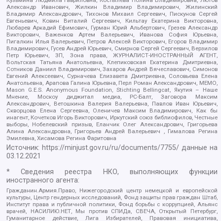
Александр Иванович, Жилкин Владимир Владимирович, Жилинский
Владимир Александрович, Тихонов Михаил Сергеевич, Пискунов Сергей
Евгеньевич, Ковин Виталий Сергеевич, Кильтау Екатерина Викторовна,
Любарев Аркадий Ефимович, Гурман Юрий Альбертович, Грезев Александр
Викторович, Важенков Артем Валерьевич, Иванова София Юрьевна,
Пигалкин Илья Валерьевич, Петров Алексей Викторович, Егоров Владимир
Владимирович, Гусев Андрей Юрьевич, Смирнов Сергей Сергеевич, Верзилов
Петр Юрьевич, ЗП, Зона права, ЖУРНАЛИСТ-ИНОСТРАННЫЙ АГЕНТ,
Вольтская Татьяна Анатольевна, Клепиковская Екатерина Дмитриевна,
Сотников Даниил Владимирович, Захаров Андрей Вячеславович, Симонов
Евгений Алексеевич, Сурначева Елизавета Дмитриевна, Соловьева Елена
Анатольевна, Арапова Галина Юрьевна, Перл Роман Александрович, МЕМО,
Mason G.E.S. Anonymous Foundation, Stichting Bellingcat, Якутия – Наше
Мнение, Москоу диджитал медиа, РС-Балт, Заговора Максим
Александрович, Ветошкина Валерия Валерьевна, Павлов Иван Юрьевич,
Скворцова Елена Сергеевна, Оленичев Максим Владимирович, Как бы
инагент, Кочетков Игорь Викторович, Иркутский союз библиофилов, Честные
выборы, Нобелевский призыв, Еланчик Олег Александрович, Григорьева
Алина Александровна, Григорьев Андрей Валерьевич , Гималова Регина
Эмилевна, Хисамова Регина Фаритовна
Источник:
https://minjust.gov.ru/ru/documents/7755/
данные на
03.12.2021
* Сведения реестра НКО, выполняющих функции
иностранного агента:
Гражданин.Армия.Право, Нижегородский центр немецкой и европейской
культуры, Центр гендерных исследований, Фонд защиты прав граждан Штаб,
Институт права и публичной политики, Фонд борьбы с коррупцией, Альянс
врачей, НАСИЛИЮ.НЕТ, Мы против СПИДа, СВЕЧА, Открытый Петербург,
Гуманитарное действие, Лига Избирателей, Правовая инициатива,