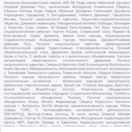
Национал-большевистская партия, ВЕК РА, Рада земли Кубанской Духовно
Родовой Державы Русь, организация Асгардская Славянская Община,
Община Капища Веды Перуна, Мужская Духовная Семинария Духовное
Учреждение, Нурджулар, К Богодержавию, Таблиги Джамаат, Свидетели
Иеговы, Русское национальное единство, Национал-социалистическое
общество, Джамаат мувахидов, Объединенный Вилайат Кабарды, Балкарии
и Карачая, Союз славян, Ат-Такфир Валь-Хиджра, Пит Буль, Национал-
социалистическая рабочая партия России, Славянский союз, Формат-18,
Благородный Орден Дьявола, Армия воли народа, Национальная
Социалистическая Инициатива города Череповца, Духовно-Родовая
Держава Русь, Русское национальное единство, Древнерусской
Инглистической церкви Православных Староверов-Инглингов, Русский
общенациональный союз, Движение против нелегальной иммиграции,
Кровь и Честь, О свободе совести и о религиозных объединениях, Омская
организация общественного политического движения Русское
национальное единство, Северное Братство, Клуб Болельщиков Футбольного
Клуба Динамо, Файзрахманисты, Мусульманская религиозная организация
п. Боровский Тюменского района Тюменской области, Община Коренного
Русского народа Щелковского района, Правый сектор, Украинская
национальная ассамблея – Украинская народная самооборона,
Украинская повстанческая армия, Тризуб им. Степана Бандеры, Братство,
Белый Крест, Misanthropic division, Религиозное объединение
последователей инглиизма, Народная Социальная Инициатива, TulaSkins,
Этнополитическое объединение Русские, Русское национальное
объединение Атака, Мечеть Мирмамеда, Община Коренного Русского
народа г. Астрахани, ВОЛЯ, Меджлис крымскотатарского народа, Рубеж
Севера, ТОЙС, О противодействии экстремистской деятельности,
РЕВТАТПОД, Артподготовка, Штольц, В честь иконы Божией Матери
Державная, Сектор 16, Независимость, Фирма, Молодежная правозащитная
группа МПГ, Курсом Правды и Единения, Каракольская инициативная
группа, Автоград Крю, Союз Славянских Сил Руси, Алля-Аят,
Благотворительный пансионат Ак Умут, Русская республика Русь,