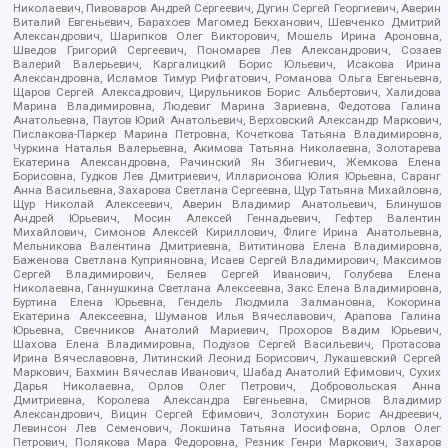
Николаевич, Пивоваров Андрей Сергеевич, Дугин Сергей Георгиевич, Аверин
Виталий Евгеньевич, Барахоев Магомед Бекханович, Шевченко Дмитрий
Александрович, Шарипков Олег Викторович, Мошель Ирина Ароновна,
Шведов Григорий Сергеевич, Пономарев Лев Александрович, Созаев
Валерий Валерьевич, Каргалицкий Борис Юльевич, Исакова Ирина
Александровна, Исламов Тимур Рифгатович, Романова Ольга Евгеньевна,
Щаров Сергей Алексадрович, Цирульников Борис Альбертович, Халидова
Марина Владимировна, Людевиг Марина Зариевна, Федотова Галина
Анатольевна, Паутов Юрий Анатольевич, Верховский Александр Маркович,
Пислакова-Паркер Марина Петровна, Кочеткова Татьяна Владимировна,
Чуркина Наталья Валерьевна, Акимова Татьяна Николаевна, Золотарева
Екатерина Александровна, Рачинский Ян Збигневич, Жемкова Елена
Борисовна, Гудков Лев Дмитриевич, Илларионова Юлия Юрьевна, Саранг
Анна Васильевна, Захарова Светлана Сергеевна, Щур Татьяна Михайловна,
Щур Николай Алексеевич, Аверин Владимир Анатольевич, Блинушов
Андрей Юрьевич, Мосин Алексей Геннадьевич, Гефтер Валентин
Михайлович, Симонов Алексей Кириллович, Флиге Ирина Анатольевна,
Мельникова Валентина Дмитриевна, Вититинова Елена Владимировна,
Баженова Светлана Куприяновна, Исаев Сергей Владимирович, Максимов
Сергей Владимирович, Беляев Сергей Иванович, Голубева Елена
Николаевна, Ганнушкина Светлана Алексеевна, Закс Елена Владимировна,
Буртина Елена Юрьевна, Гендель Людмила Залмановна, Кокорина
Екатерина Алексеевна, Шуманов Илья Вячеславович, Арапова Галина
Юрьевна, Свечников Анатолий Мариевич, Прохоров Вадим Юрьевич,
Шахова Елена Владимировна, Подузов Сергей Васильевич, Протасова
Ирина Вячеславовна, Литинский Леонид Борисович, Лукашевский Сергей
Маркович, Бахмин Вячеслав Иванович, Шабад Анатолий Ефимович, Сухих
Дарья Николаевна, Орлов Олег Петрович, Добровольская Анна
Дмитриевна, Королева Александра Евгеньевна, Смирнов Владимир
Александрович, Вицин Сергей Ефимович, Золотухин Борис Андреевич,
Левинсон Лев Семенович, Локшина Татьяна Иосифовна, Орлов Олег
Петрович, Полякова Мара Федоровна, Резник Генри Маркович, Захаров