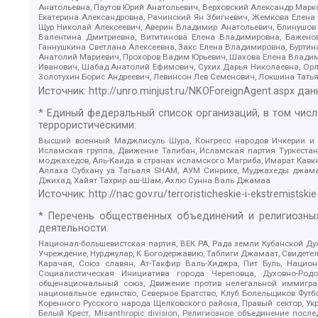
Анатольевна, Паутов Юрий Анатольевич, Верховский Александр Марк
Екатерина Александровна, Рачинский Ян Збигневич, Жемкова Елена 
Щур Николай Алексеевич, Аверин Владимир Анатольевич, Блинушов 
Валентина Дмитриевна, Вититинова Елена Владимировна, Баженов
Ганнушкина Светлана Алексеевна, Закс Елена Владимировна, Буртин
Анатолий Мариевич, Прохоров Вадим Юрьевич, Шахова Елена Владими
Иванович, Шабад Анатолий Ефимович, Сухих Дарья Николаевна, Орл
Золотухин Борис Андреевич, Левинсон Лев Семенович, Локшина Тать
Источник:
http://unro.minjust.ru/NKOForeignAgent.aspx
дан
* Единый федеральный список организаций, в том чис
террористическими:
Высший военный Маджлисуль Шура, Конгресс народов Ичкерии и Да
Исламская группа, Движение Талибан, Исламская партия Туркест
моджахедов, Аль-Каида в странах исламского Магриба, Имарат Кавка
Аллаха Субхану уа Тагьаля SHAM, АУМ Синрике, Муджахеды джамаа
Джихад, Хайят Тахрир аш-Шам, Ахлю Сунна Валь Джамаа
Источник:
http://nac.gov.ru/terroristicheskie-i-ekstremistskie
* Перечень общественных объединений и религиозных
деятельности:
Национал-большевистская партия, ВЕК РА, Рада земли Кубанской 
Учреждение, Нурджулар, К Богодержавию, Таблиги Джамаат, Свидете
Карачая, Союз славян, Ат-Такфир Валь-Хиджра, Пит Буль, Нацио
Социалистическая Инициатива города Череповца, Духовно-Родо
общенациональный союз, Движение против нелегальной иммиграц
национальное единство, Северное Братство, Клуб Болельщиков Фу
Коренного Русского народа Щелковского района, Правый сектор, Ук
Белый Крест, Misanthropic division, Религиозное объединение пос