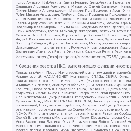
Голос Америки, Idel.Реалии, Кавказ.Реалии, Крым.Реалии, Телеканал
Савицкая Людмила Алексеевна, Маркелов Сергей Евгеньевич, Камал
Гликин Максим Александрович, Маняхин Петр Борисович, Ярош Юлия П
Рубин Михаил Аркадьевич, Гройсман Софья Романовна, Рождественски
Олеся Валентиновна, Мароховская Алеся Алексеевна, Долинина И
Главный редактор 2021, Вега 2021, Важные иноагенты, Каткова Вер
Владимир Владимирович, Жилинский Владимир Александрович, Тихон
Юрий Альбертович, Грезев Александр Викторович, Важенков Артем В
Смирнов Сергей Сергеевич, Верзилов Петр Юрьевич, ЗП, Зона прав
Андрей Вячеславович, Симонов Евгений Алексеевич, Сурначева Елиз
Stichting Bellingcat, Якутия – Наше Мнение, Москоу диджитал мед
Владимирович, Как бы инагент, Кочетков Игорь Викторович, Иркут
Валерьевич , Гималова Регина Эмилевна, Хисамова Регина Фаритовн
Источник:
https://minjust.gov.ru/ru/documents/7755/
данны
* Сведения реестра НКО, выполняющих функции иностра
Гражданин.Армия.Право, Нижегородский центр немецкой и европейск
Альянс врачей, НАСИЛИЮ.НЕТ, Мы против СПИДа, СВЕЧА, Открытый
Гражданский Союз, "Хасдей Ерушалаим" (Милосердие), Центр под
инициатив Действие, Институт глобализации и социальных движен
Тольятти, Новое время, Серебряная тайга, Так-Так-Так, центр Сова
содействия имени Андрея Рылькова, Сфера, Уральская правозащитна
Дальневосточный центр развития гражданских инициатив и социа
Сутяжник, АКАДЕМИЯ ПО ПРАВАМ ЧЕЛОВЕКА, Частное учреждение в Ка
организаций, Гражданское содействие, Интернешнл-Р, Центр Защиты
реализации программ и проектов Совета Министров Северных Стран
МЕМО. РУ, Институт региональной прессы, Институт Развития Своб
Сергей Владимирович, Милославский Павел Юрьевич, Шнырова Ольга
Анна Валерьевна, Бурдина Юлия Владимировна, Бойко Анатолий Ник
Александрович, Шарипков Олег Викторович, Мошель Ирина Ароно
Александровна, Исламов Тимур Рифгатович, Романова Ольга Евгень