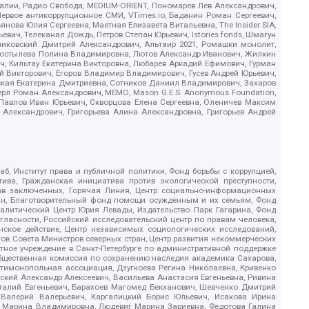
.Реалии, Радио Свобода, MEDIUM-ORIENT, Пономарев Лев Александрович,
ервое антикоррупционное СМИ, VTimes.io, Баданин Роман Сергеевич,
ова Юлия Сергеевна, Маетная Елизавета Витальевна, The Insider SIA,
ич, Телеканал Дождь, Петров Степан Юрьевич, Istories fonds, Шмагун
иковский Дмитрий Александрович, Альтаир 2021, Ромашки монолит,
, Костылева Полина Владимировна, Лютов Александр Иванович, Жилкин
, Кильтау Екатерина Викторовна, Любарев Аркадий Ефимович, Гурман
й Викторович, Егоров Владимир Владимирович, Гусев Андрей Юрьевич,
ская Екатерина Дмитриевна, Сотников Даниил Владимирович, Захаров
ерл Роман Александрович, МЕМО, Mason G.E.S. Anonymous Foundation,
, Павлов Иван Юрьевич, Скворцова Елена Сергеевна, Оленичев Максим
 Александрович, Григорьева Алина Александровна, Григорьев Андрей
б, Институт права и публичной политики, Фонд борьбы с коррупцией,
ива, Гражданская инициатива против экологической преступности,
рав заключенных, Горячая Линия, Центр социально-информационных
дан, Благотворительный фонд помощи осужденным и их семьям, Фонд
 Аналитический Центр Юрия Левады, Издательство Парк Гагарина, Фонд
гласности, Российский исследовательский центр по правам человека,
ское действие, Центр независимых социологических исследований,
в Совета Министров северных стран, Центр развития некоммерческих
стное учреждение в Санкт-Петербурге по административной поддержке
Общественная комиссия по сохранению наследия академика Сахарова,
нтимонопольная ассоциация, Дзугкоева Регина Николаевна, Кривенко
кий Александр Алексеевич, Васильева Анастасия Евгеньевна, Ривина
италий Евгеньевич, Барахоев Магомед Бекханович, Шевченко Дмитрий
 Валерий Валерьевич, Каргалицкий Борис Юльевич, Исакова Ирина
ва Марина Владимировна, Людевиг Марина Зариевна, Федотова Галина