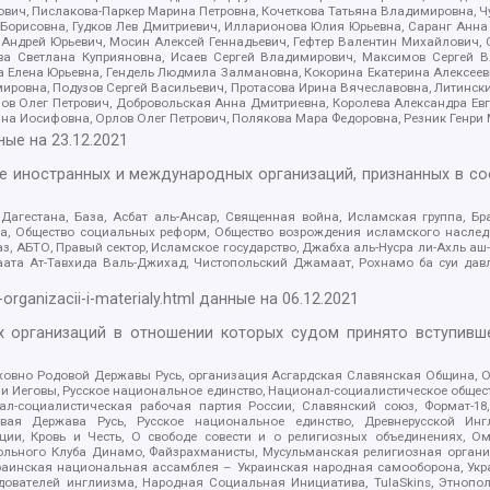
ович, Пислакова-Паркер Марина Петровна, Кочеткова Татьяна Владимировна, Ч
Борисовна, Гудков Лев Дмитриевич, Илларионова Юлия Юрьевна, Саранг Анна
Андрей Юрьевич, Мосин Алексей Геннадьевич, Гефтер Валентин Михайлович,
а Светлана Куприяновна, Исаев Сергей Владимирович, Максимов Сергей Вл
а Елена Юрьевна, Гендель Людмила Залмановна, Кокорина Екатерина Алексее
ровна, Подузов Сергей Васильевич, Протасова Ирина Вячеславовна, Литинск
ов Олег Петрович, Добровольская Анна Дмитриевна, Королева Александра Ев
яна Иосифовна, Орлов Олег Петрович, Полякова Мара Федоровна, Резник Генри
ные на
23.12.2021
ле иностранных и международных организаций, признанных в с
гестана, База, Асбат аль-Ансар, Священная война, Исламская группа, Бра
ана, Общество социальных реформ, Общество возрождения исламского насле
з, АБТО, Правый сектор, Исламское государство, Джабха аль-Нусра ли-Ахль а
та Ат-Тавхида Валь-Джихад, Чистопольский Джамаат, Рохнамо ба суи давлат
-organizacii-i-materialy.html
данные на
06.12.2021
 организаций в отношении которых судом принято вступивше
Духовно Родовой Державы Русь, организация Асгардская Славянская Община,
ли Иеговы, Русское национальное единство, Национал-социалистическое обще
нал-социалистическая рабочая партия России, Славянский союз, Формат-
вая Держава Русь, Русское национальное единство, Древнерусской Ингл
ии, Кровь и Честь, О свободе совести и о религиозных объединениях, Ом
тбольного Клуба Динамо, Файзрахманисты, Мусульманская религиозная орган
раинская национальная ассамблея – Украинская народная самооборона, Укра
ледователей инглиизма, Народная Социальная Инициатива, TulaSkins, Этноп