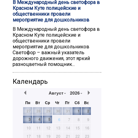
В Международный день светофора в
Красном Куте полицейские и
общественники провели
мероприятие для дошкольников
В Международный день светофора в
Красном Куте полицейские и
общественники провели
мероприятие для дошкольников
Светофор – важный указатель
дорожного движения, этот яркий
разноцветный помощник...
Календарь
Август
2026
Пн
Вт
Ср
Чт
Пт
Сб
Вс
27
28
29
30
31
1
2
3
4
5
6
7
8
9
10
11
12
13
14
15
16
17
18
19
20
21
22
23