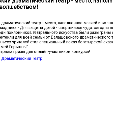
кий драматический театр - место, напол
 волшебством!
драматический театр - место, наполненное магией и волш
раздника - Дня защиты детей - свершилось чудо: сегодня 
еди поклонников театрального искусства были разыграны с
ектакли для всей семьи от Балашовского драматического т
 всех зрителей стал специальный показ богатырской сказ
Змей Горыныч".
ыграем призы для онлайн-участников конкурса!
 Драматический Театр