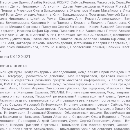
 Настоящее Время, Azatliq Radiosi, PCE/PC, Сибирь.Реалии, Фактограф, Север
ягин Денис Николаевич, Апахончич Дарья Александровна, Medusa Project, П
етровна, Чуракова Ольга Владимировна, Железнова Мария Михайловна, Лукьян
й Илья Дмитриевич, Апухтина Юлия Владимировна, Постернак Алексей Евгеньев
рина Николаевна, Шлейнов Роман Юрьевич, Анин Роман Александрович, Вел
оника Вячеславовна, Карезина Инна Павловна, Кузьмина Людмила Гавриловна
ов Михаил Сергеевич, Пискунов Сергей Евгеньевич, Ковин Виталий Сергеевич
алерьевич, Иванова София Юрьевна, Пигалкин Илья Валерьевич, Петров Алексе
а, ЖУРНАЛИСТ-ИНОСТРАННЫЙ АГЕНТ, Вольтская Татьяна Анатольевна, Клепиков
авета Дмитриевна, Соловьева Елена Анатольевна, Арапова Галина Юрьевна, П
иа, РС-Балт, Заговора Максим Александрович, Ветошкина Валерия Валерьевна
ский союз библиофилов, Честные выборы, Нобелевский призыв, Еланчик Олег
а
е на
03.12.2021
нного агента:
ой культуры, Центр гендерных исследований, Фонд защиты прав граждан Шта
 Петербург, Гуманитарное действие, Лига Избирателей, Правовая инициат
держки и содействия развитию средств массовой информации, В защиту п
ий, ВМЕСТЕ, Благотворительный фонд охраны здоровья и защиты прав граж
, центр Анна, Проект Апрель, Самарская губерния, Эра здоровья, Мемориал,
я группа, Женщины Евразии, СИБАЛЬТ, Институт прав человека, Фонд защиты 
льного партнерства, Пермский региональный правозащитный центр, Граждан
лининграде по административной поддержке реализации программ и проекто
 Прав Средств Массовой Информации, Институт развития прессы - Сибирь, Ча
, Фонд поддержки свободы прессы, Гражданский контроль, Человек и Закон, 
оды Информации, Экозащита!-Женсовет, Общественный вердикт, Евразийская а
 Вадимовна, Чанышева Лилия Айратовна, Сидорович Ольга Борисовна, Туровс
олаевич, Пивоваров Андрей Сергеевич, Дугин Сергей Георгиевич, Аверин В
вна, Шведов Григорий Сергеевич, Пономарев Лев Александрович, Созаев
евна, Щаров Сергей Алексадрович, Цирульников Борис Альбертович, Халидо