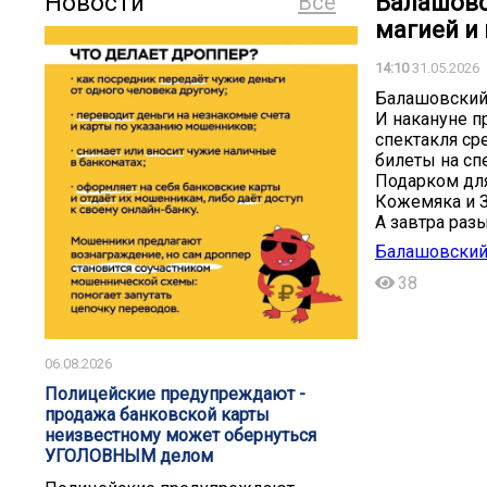
Новости
Все
Балашовс
магией и
14:10
31.05.2026
Балашовский 
И накануне п
спектакля ср
билеты на сп
Подарком для
Кожемяка и 
А завтра раз
Балашовский
38
06.08.2026
️️Полицейские предупреждают -
продажа банковской карты
неизвестному может обернуться
УГОЛОВНЫМ делом️