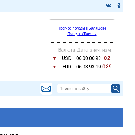
Прогноз погоды в Балашове
Погода в Тюмени
Валюта
Дата
знач.
изм.
▼
USD
06.08
80.93
0.2
▼
EUR
06.08
93.19
0.39