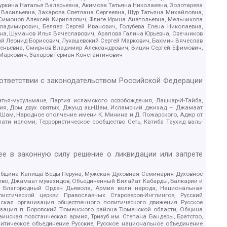
уркина Наталья Валерьевна, Акимова Татьяна Николаевна, Золотарева
 Васильевна, Захарова Светлана Сергеевна, Щур Татьяна Михайловна,
 Симонов Алексей Кириллович, Флиге Ирина Анатольевна, Мельникова
адимирович, Беляев Сергей Иванович, Голубева Елена Николаевна,
вна, Шуманов Илья Вячеславович, Арапова Галина Юрьевна, Свечников
ий Леонид Борисович, Лукашевский Сергей Маркович, Бахмин Вячеслав
геньевна, Смирнов Владимир Александрович, Вицин Сергей Ефимович,
 Маркович, Захаров Герман Константинович
оответствии с законодательством Российской Федерации
тья-мусульмане, Партия исламского освобождения, Лашкар-И-Тайба,
дия, Дом двух святых, Джунд аш-Шам, Исламский джихад – Джамаат
ш-Шам, Народное ополчение имени К. Минина и Д. Пожарского, Аджр от
и исломи, Террористическое сообщество Сеть, Катиба Таухид валь-
е в законную силу решение о ликвидации или запрете
 Община Капища Веды Перуна, Мужская Духовная Семинария Духовное
ство, Джамаат мувахидов, Объединенный Вилайат Кабарды, Балкарии и
18, Благородный Орден Дьявола, Армия воли народа, Национальная
истической церкви Православных Староверов-Инглингов, Русский
ская организация общественного политического движения Русское
изация п. Боровский Тюменского района Тюменской области, Община
инская повстанческая армия, Тризуб им. Степана Бандеры, Братство,
олитическое объединение Русские, Русское национальное объединение