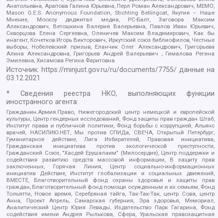
Анатольевна, Арапова Галина Юрьевна, Перл Роман Александрович, МЕМО,
Mason G.E.S. Anonymous Foundation, Stichting Bellingcat, Якутия – Наше
Мнение, Москоу диджитал медиа, РС-Балт, Заговора Максим
Александрович, Ветошкина Валерия Валерьевна, Павлов Иван Юрьевич,
Скворцова Елена Сергеевна, Оленичев Максим Владимирович, Как бы
инагент, Кочетков Игорь Викторович, Иркутский союз библиофилов, Честные
выборы, Нобелевский призыв, Еланчик Олег Александрович, Григорьева
Алина Александровна, Григорьев Андрей Валерьевич , Гималова Регина
Эмилевна, Хисамова Регина Фаритовна
Источник:
https://minjust.gov.ru/ru/documents/7755/
данные на
03.12.2021
* Сведения реестра НКО, выполняющих функции
иностранного агента:
Гражданин.Армия.Право, Нижегородский центр немецкой и европейской
культуры, Центр гендерных исследований, Фонд защиты прав граждан Штаб,
Институт права и публичной политики, Фонд борьбы с коррупцией, Альянс
врачей, НАСИЛИЮ.НЕТ, Мы против СПИДа, СВЕЧА, Открытый Петербург,
Гуманитарное действие, Лига Избирателей, Правовая инициатива,
Гражданская инициатива против экологической преступности,
Гражданский Союз, "Хасдей Ерушалаим" (Милосердие), Центр поддержки и
содействия развитию средств массовой информации, В защиту прав
заключенных, Горячая Линия, Центр социально-информационных
инициатив Действие, Институт глобализации и социальных движений,
ВМЕСТЕ, Благотворительный фонд охраны здоровья и защиты прав
граждан, Благотворительный фонд помощи осужденным и их семьям, Фонд
Тольятти, Новое время, Серебряная тайга, Так-Так-Так, центр Сова, центр
Анна, Проект Апрель, Самарская губерния, Эра здоровья, Мемориал,
Аналитический Центр Юрия Левады, Издательство Парк Гагарина, Фонд
содействия имени Андрея Рылькова, Сфера, Уральская правозащитная