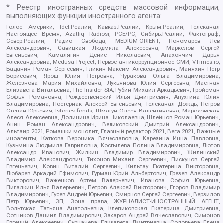
* Реестр иностранных средств массовой информации,
выполняющих функции иностранного агента:
Голос Америки, Idel.Реалии, Кавказ.Реалии, Крым.Реалии, Телеканал
Настоящее Время, Azatliq Radiosi, PCE/PC, Сибирь.Реалии, Фактограф,
Север.Реалии, Радио Свобода, MEDIUM-ORIENT, Пономарев Лев
Александрович, Савицкая Людмила Алексеевна, Маркелов Сергей
Евгеньевич, Камалягин Денис Николаевич, Апахончич Дарья
Александровна, Medusa Project, Первое антикоррупционное СМИ, VTimes.io,
Баданин Роман Сергеевич, Гликин Максим Александрович, Маняхин Петр
Борисович, Ярош Юлия Петровна, Чуракова Ольга Владимировна,
Железнова Мария Михайловна, Лукьянова Юлия Сергеевна, Маетная
Елизавета Витальевна, The Insider SIA, Рубин Михаил Аркадьевич, Гройсман
Софья Романовна, Рождественский Илья Дмитриевич, Апухтина Юлия
Владимировна, Постернак Алексей Евгеньевич, Телеканал Дождь, Петров
Степан Юрьевич, Istories fonds, Шмагун Олеся Валентиновна, Мароховская
Алеся Алексеевна, Долинина Ирина Николаевна, Шлейнов Роман Юрьевич,
Анин Роман Александрович, Великовский Дмитрий Александрович,
Альтаир 2021, Ромашки монолит, Главный редактор 2021, Вега 2021, Важные
иноагенты, Каткова Вероника Вячеславовна, Карезина Инна Павловна,
Кузьмина Людмила Гавриловна, Костылева Полина Владимировна, Лютов
Александр Иванович, Жилкин Владимир Владимирович, Жилинский
Владимир Александрович, Тихонов Михаил Сергеевич, Пискунов Сергей
Евгеньевич, Ковин Виталий Сергеевич, Кильтау Екатерина Викторовна,
Любарев Аркадий Ефимович, Гурман Юрий Альбертович, Грезев Александр
Викторович, Важенков Артем Валерьевич, Иванова София Юрьевна,
Пигалкин Илья Валерьевич, Петров Алексей Викторович, Егоров Владимир
Владимирович, Гусев Андрей Юрьевич, Смирнов Сергей Сергеевич, Верзилов
Петр Юрьевич, ЗП, Зона права, ЖУРНАЛИСТ-ИНОСТРАННЫЙ АГЕНТ,
Вольтская Татьяна Анатольевна, Клепиковская Екатерина Дмитриевна,
Сотников Даниил Владимирович, Захаров Андрей Вячеславович, Симонов
Евгений Алексеевич, Сурначева Елизавета Дмитриевна, Соловьева Елена