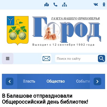
Власть
Общество
События
М
В Балашове отпраздновали
Общероссийский день библиотек!