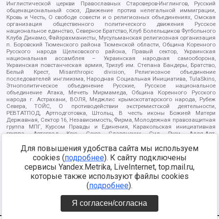
Инглистической церкви Православных Староверов-Инглингов, Русский
общенациональный союз, Движение против нелегальной иммиграции,
Кровь и Честь, О свободе совести и о религиозных объединениях, Омская
организация общественного политического движения Русское
национальное единство, Северное Братство, Клуб Болельщиков Футбольного
Клуба Динамо, Файзрахманисты, Мусульманская религиозная организация
п. Боровский Тюменского района Тюменской области, Община Коренного
Русского народа Щелковского района, Правый сектор, Украинская
национальная ассамблея – Украинская народная самооборона,
Украинская повстанческая армия, Тризуб им. Степана Бандеры, Братство,
Белый Крест, Misanthropic division, Религиозное объединение
последователей инглиизма, Народная Социальная Инициатива, TulaSkins,
Этнополитическое объединение Русские, Русское национальное
объединение Атака, Мечеть Мирмамеда, Община Коренного Русского
народа г. Астрахани, ВОЛЯ, Меджлис крымскотатарского народа, Рубеж
Севера, ТОЙС, О противодействии экстремистской деятельности,
РЕВТАТПОД, Артподготовка, Штольц, В честь иконы Божией Матери
Державная, Сектор 16, Независимость, Фирма, Молодежная правозащитная
группа МПГ, Курсом Правды и Единения, Каракольская инициативная
группа, Автоград Крю, Союз Славянских Сил Руси, Алля-Аят,
Благотворительный пансионат Ак Умут, Русская республика Русь,
Для повышения удобства сайта мы используем
Арестантское уголовное единство, Башкорт, Нация и свобода, W.H.С., Фалунь
Дафа, Иртыш Ultras, Русский Патриотический клуб-Новокузнецк/РПК,
cookies (
подробнее
). К сайту подключены
Сибирский державный союз, Фонд борьбы с коррупцией, Фонд защиты прав
сервисы Yandex.Metrika, LiveInternet, top.mail.ru,
граждан, Штабы Навального, Совет граждан СССР Прикубанского округа г.
Краснодара
которые также используют файлы cookies
Источник:
https://minjust.gov.ru/ru/documents/7822/
данные на
(
подробнее
).
08.12.2021
Я согласен/согласна