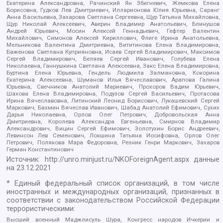
Екатерина Александровна, Рачинский Ян Збигневич, Жемкова Елена
Борисовна, Гудков Лев Дмитриевич, Илларионова Юлия Юрьевна, Саранг
Анна Васильевна, Захарова Светлана Сергеевна, Щур Татьяна Михайловна,
Щур Николай Алексеевич, Аверин Владимир Анатольевич, Блинушов
Андрей Юрьевич, Мосин Алексей Геннадьевич, Гефтер Валентин
Михайлович, Симонов Алексей Кириллович, Флиге Ирина Анатольевна,
Мельникова Валентина Дмитриевна, Вититинова Елена Владимировна,
Баженова Светлана Куприяновна, Исаев Сергей Владимирович, Максимов
Сергей Владимирович, Беляев Сергей Иванович, Голубева Елена
Николаевна, Ганнушкина Светлана Алексеевна, Закс Елена Владимировна,
Буртина Елена Юрьевна, Гендель Людмила Залмановна, Кокорина
Екатерина Алексеевна, Шуманов Илья Вячеславович, Арапова Галина
Юрьевна, Свечников Анатолий Мариевич, Прохоров Вадим Юрьевич,
Шахова Елена Владимировна, Подузов Сергей Васильевич, Протасова
Ирина Вячеславовна, Литинский Леонид Борисович, Лукашевский Сергей
Маркович, Бахмин Вячеслав Иванович, Шабад Анатолий Ефимович, Сухих
Дарья Николаевна, Орлов Олег Петрович, Добровольская Анна
Дмитриевна, Королева Александра Евгеньевна, Смирнов Владимир
Александрович, Вицин Сергей Ефимович, Золотухин Борис Андреевич,
Левинсон Лев Семенович, Локшина Татьяна Иосифовна, Орлов Олег
Петрович, Полякова Мара Федоровна, Резник Генри Маркович, Захаров
Герман Константинович
Источник:
http://unro.minjust.ru/NKOForeignAgent.aspx
данные
на
23.12.2021
* Единый федеральный список организаций, в том числе
иностранных и международных организаций, признанных в
соответствии с законодательством Российской Федерации
террористическими:
Высший военный Маджлисуль Шура, Конгресс народов Ичкерии и