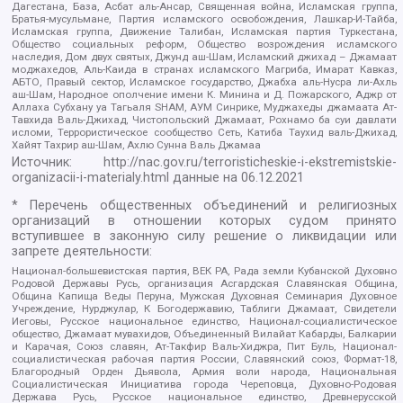
Дагестана, База, Асбат аль-Ансар, Священная война, Исламская группа,
Братья-мусульмане, Партия исламского освобождения, Лашкар-И-Тайба,
Исламская группа, Движение Талибан, Исламская партия Туркестана,
Общество социальных реформ, Общество возрождения исламского
наследия, Дом двух святых, Джунд аш-Шам, Исламский джихад – Джамаат
моджахедов, Аль-Каида в странах исламского Магриба, Имарат Кавказ,
АБТО, Правый сектор, Исламское государство, Джабха аль-Нусра ли-Ахль
аш-Шам, Народное ополчение имени К. Минина и Д. Пожарского, Аджр от
Аллаха Субхану уа Тагьаля SHAM, АУМ Синрике, Муджахеды джамаата Ат-
Тавхида Валь-Джихад, Чистопольский Джамаат, Рохнамо ба суи давлати
исломи, Террористическое сообщество Сеть, Катиба Таухид валь-Джихад,
Хайят Тахрир аш-Шам, Ахлю Сунна Валь Джамаа
Источник:
http://nac.gov.ru/terroristicheskie-i-ekstremistskie-
organizacii-i-materialy.html
данные на
06.12.2021
* Перечень общественных объединений и религиозных
организаций в отношении которых судом принято
вступившее в законную силу решение о ликвидации или
запрете деятельности:
Национал-большевистская партия, ВЕК РА, Рада земли Кубанской Духовно
Родовой Державы Русь, организация Асгардская Славянская Община,
Община Капища Веды Перуна, Мужская Духовная Семинария Духовное
Учреждение, Нурджулар, К Богодержавию, Таблиги Джамаат, Свидетели
Иеговы, Русское национальное единство, Национал-социалистическое
общество, Джамаат мувахидов, Объединенный Вилайат Кабарды, Балкарии
и Карачая, Союз славян, Ат-Такфир Валь-Хиджра, Пит Буль, Национал-
социалистическая рабочая партия России, Славянский союз, Формат-18,
Благородный Орден Дьявола, Армия воли народа, Национальная
Социалистическая Инициатива города Череповца, Духовно-Родовая
Держава Русь, Русское национальное единство, Древнерусской