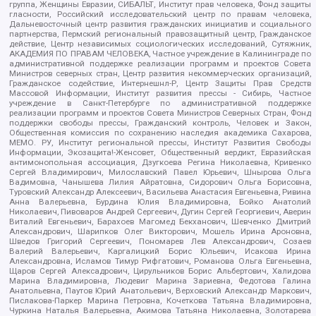
группа, Женщины Евразии, СИБАЛЬТ, Институт прав человека, Фонд защиты
гласности, Российский исследовательский центр по правам человека,
Дальневосточный центр развития гражданских инициатив и социального
партнерства, Пермский региональный правозащитный центр, Гражданское
действие, Центр независимых социологических исследований, Сутяжник,
АКАДЕМИЯ ПО ПРАВАМ ЧЕЛОВЕКА, Частное учреждение в Калининграде по
административной поддержке реализации программ и проектов Совета
Министров северных стран, Центр развития некоммерческих организаций,
Гражданское содействие, Интернешнл-Р, Центр Защиты Прав Средств
Массовой Информации, Институт развития прессы - Сибирь, Частное
учреждение в Санкт-Петербурге по административной поддержке
реализации программ и проектов Совета Министров Северных Стран, Фонд
поддержки свободы прессы, Гражданский контроль, Человек и Закон,
Общественная комиссия по сохранению наследия академика Сахарова,
МЕМО. РУ, Институт региональной прессы, Институт Развития Свободы
Информации, Экозащита!-Женсовет, Общественный вердикт, Евразийская
антимонопольная ассоциация, Дзугкоева Регина Николаевна, Кривенко
Сергей Владимирович, Милославский Павел Юрьевич, Шнырова Ольга
Вадимовна, Чанышева Лилия Айратовна, Сидорович Ольга Борисовна,
Туровский Александр Алексеевич, Васильева Анастасия Евгеньевна, Ривина
Анна Валерьевна, Бурдина Юлия Владимировна, Бойко Анатолий
Николаевич, Пивоваров Андрей Сергеевич, Дугин Сергей Георгиевич, Аверин
Виталий Евгеньевич, Барахоев Магомед Бекханович, Шевченко Дмитрий
Александрович, Шарипков Олег Викторович, Мошель Ирина Ароновна,
Шведов Григорий Сергеевич, Пономарев Лев Александрович, Созаев
Валерий Валерьевич, Каргалицкий Борис Юльевич, Исакова Ирина
Александровна, Исламов Тимур Рифгатович, Романова Ольга Евгеньевна,
Щаров Сергей Алексадрович, Цирульников Борис Альбертович, Халидова
Марина Владимировна, Людевиг Марина Зариевна, Федотова Галина
Анатольевна, Паутов Юрий Анатольевич, Верховский Александр Маркович,
Пислакова-Паркер Марина Петровна, Кочеткова Татьяна Владимировна,
Чуркина Наталья Валерьевна, Акимова Татьяна Николаевна, Золотарева