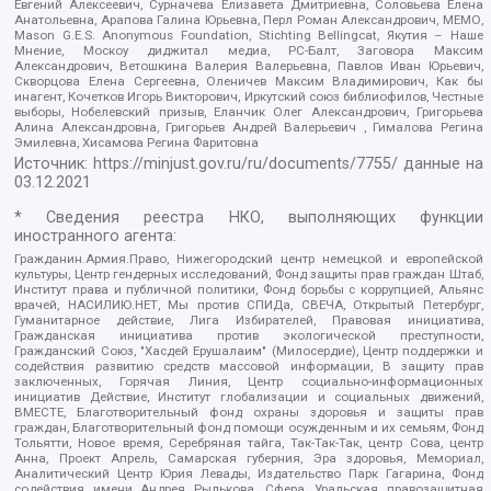
Евгений Алексеевич, Сурначева Елизавета Дмитриевна, Соловьева Елена
Анатольевна, Арапова Галина Юрьевна, Перл Роман Александрович, МЕМО,
Mason G.E.S. Anonymous Foundation, Stichting Bellingcat, Якутия – Наше
Мнение, Москоу диджитал медиа, РС-Балт, Заговора Максим
Александрович, Ветошкина Валерия Валерьевна, Павлов Иван Юрьевич,
Скворцова Елена Сергеевна, Оленичев Максим Владимирович, Как бы
инагент, Кочетков Игорь Викторович, Иркутский союз библиофилов, Честные
выборы, Нобелевский призыв, Еланчик Олег Александрович, Григорьева
Алина Александровна, Григорьев Андрей Валерьевич , Гималова Регина
Эмилевна, Хисамова Регина Фаритовна
Источник:
https://minjust.gov.ru/ru/documents/7755/
данные на
03.12.2021
* Сведения реестра НКО, выполняющих функции
иностранного агента:
Гражданин.Армия.Право, Нижегородский центр немецкой и европейской
культуры, Центр гендерных исследований, Фонд защиты прав граждан Штаб,
Институт права и публичной политики, Фонд борьбы с коррупцией, Альянс
врачей, НАСИЛИЮ.НЕТ, Мы против СПИДа, СВЕЧА, Открытый Петербург,
Гуманитарное действие, Лига Избирателей, Правовая инициатива,
Гражданская инициатива против экологической преступности,
Гражданский Союз, "Хасдей Ерушалаим" (Милосердие), Центр поддержки и
содействия развитию средств массовой информации, В защиту прав
заключенных, Горячая Линия, Центр социально-информационных
инициатив Действие, Институт глобализации и социальных движений,
ВМЕСТЕ, Благотворительный фонд охраны здоровья и защиты прав
граждан, Благотворительный фонд помощи осужденным и их семьям, Фонд
Тольятти, Новое время, Серебряная тайга, Так-Так-Так, центр Сова, центр
Анна, Проект Апрель, Самарская губерния, Эра здоровья, Мемориал,
Аналитический Центр Юрия Левады, Издательство Парк Гагарина, Фонд
содействия имени Андрея Рылькова, Сфера, Уральская правозащитная