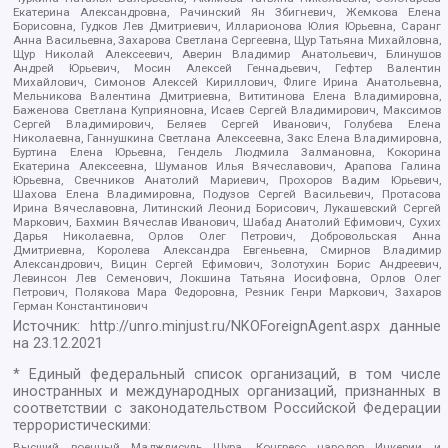
Екатерина Александровна, Рачинский Ян Збигневич, Жемкова Елена
Борисовна, Гудков Лев Дмитриевич, Илларионова Юлия Юрьевна, Саранг
Анна Васильевна, Захарова Светлана Сергеевна, Щур Татьяна Михайловна,
Щур Николай Алексеевич, Аверин Владимир Анатольевич, Блинушов
Андрей Юрьевич, Мосин Алексей Геннадьевич, Гефтер Валентин
Михайлович, Симонов Алексей Кириллович, Флиге Ирина Анатольевна,
Мельникова Валентина Дмитриевна, Вититинова Елена Владимировна,
Баженова Светлана Куприяновна, Исаев Сергей Владимирович, Максимов
Сергей Владимирович, Беляев Сергей Иванович, Голубева Елена
Николаевна, Ганнушкина Светлана Алексеевна, Закс Елена Владимировна,
Буртина Елена Юрьевна, Гендель Людмила Залмановна, Кокорина
Екатерина Алексеевна, Шуманов Илья Вячеславович, Арапова Галина
Юрьевна, Свечников Анатолий Мариевич, Прохоров Вадим Юрьевич,
Шахова Елена Владимировна, Подузов Сергей Васильевич, Протасова
Ирина Вячеславовна, Литинский Леонид Борисович, Лукашевский Сергей
Маркович, Бахмин Вячеслав Иванович, Шабад Анатолий Ефимович, Сухих
Дарья Николаевна, Орлов Олег Петрович, Добровольская Анна
Дмитриевна, Королева Александра Евгеньевна, Смирнов Владимир
Александрович, Вицин Сергей Ефимович, Золотухин Борис Андреевич,
Левинсон Лев Семенович, Локшина Татьяна Иосифовна, Орлов Олег
Петрович, Полякова Мара Федоровна, Резник Генри Маркович, Захаров
Герман Константинович
Источник:
http://unro.minjust.ru/NKOForeignAgent.aspx
данные
на
23.12.2021
* Единый федеральный список организаций, в том числе
иностранных и международных организаций, признанных в
соответствии с законодательством Российской Федерации
террористическими:
Высший военный Маджлисуль Шура, Конгресс народов Ичкерии и