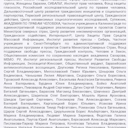
группа, Женщины Евразии, СИБАЛЬТ, Институт прав человека, Фонд защиты
гласности, Российский исследовательский центр по правам человека,
Дальневосточный центр развития гражданских инициатив и социального
партнерства, Пермский региональный правозащитный центр, Гражданское
действие, Центр независимых социологических исследований, Сутяжник,
АКАДЕМИЯ ПО ПРАВАМ ЧЕЛОВЕКА, Частное учреждение в Калининграде по
административной поддержке реализации программ и проектов Совета
Министров северных стран, Центр развития некоммерческих организаций,
Гражданское содействие, Интернешнл-Р, Центр Защиты Прав Средств
Массовой Информации, Институт развития прессы - Сибирь, Частное
учреждение в Санкт-Петербурге по административной поддержке
реализации программ и проектов Совета Министров Северных Стран, Фонд
поддержки свободы прессы, Гражданский контроль, Человек и Закон,
Общественная комиссия по сохранению наследия академика Сахарова,
МЕМО. РУ, Институт региональной прессы, Институт Развития Свободы
Информации, Экозащита!-Женсовет, Общественный вердикт, Евразийская
антимонопольная ассоциация, Дзугкоева Регина Николаевна, Кривенко
Сергей Владимирович, Милославский Павел Юрьевич, Шнырова Ольга
Вадимовна, Чанышева Лилия Айратовна, Сидорович Ольга Борисовна,
Туровский Александр Алексеевич, Васильева Анастасия Евгеньевна, Ривина
Анна Валерьевна, Бурдина Юлия Владимировна, Бойко Анатолий
Николаевич, Пивоваров Андрей Сергеевич, Дугин Сергей Георгиевич, Аверин
Виталий Евгеньевич, Барахоев Магомед Бекханович, Шевченко Дмитрий
Александрович, Шарипков Олег Викторович, Мошель Ирина Ароновна,
Шведов Григорий Сергеевич, Пономарев Лев Александрович, Созаев
Валерий Валерьевич, Каргалицкий Борис Юльевич, Исакова Ирина
Александровна, Исламов Тимур Рифгатович, Романова Ольга Евгеньевна,
Щаров Сергей Алексадрович, Цирульников Борис Альбертович, Халидова
Марина Владимировна, Людевиг Марина Зариевна, Федотова Галина
Анатольевна, Паутов Юрий Анатольевич, Верховский Александр Маркович,
Пислакова-Паркер Марина Петровна, Кочеткова Татьяна Владимировна,
Чуркина Наталья Валерьевна, Акимова Татьяна Николаевна, Золотарева