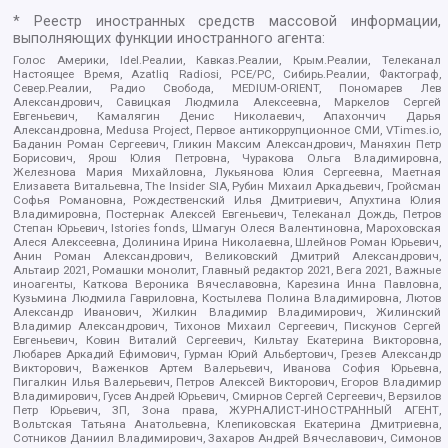
* Реестр иностранных средств массовой информации,
выполняющих функции иностранного агента:
Голос Америки, Idel.Реалии, Кавказ.Реалии, Крым.Реалии, Телеканал
Настоящее Время, Azatliq Radiosi, PCE/PC, Сибирь.Реалии, Фактограф,
Север.Реалии, Радио Свобода, MEDIUM-ORIENT, Пономарев Лев
Александрович, Савицкая Людмила Алексеевна, Маркелов Сергей
Евгеньевич, Камалягин Денис Николаевич, Апахончич Дарья
Александровна, Medusa Project, Первое антикоррупционное СМИ, VTimes.io,
Баданин Роман Сергеевич, Гликин Максим Александрович, Маняхин Петр
Борисович, Ярош Юлия Петровна, Чуракова Ольга Владимировна,
Железнова Мария Михайловна, Лукьянова Юлия Сергеевна, Маетная
Елизавета Витальевна, The Insider SIA, Рубин Михаил Аркадьевич, Гройсман
Софья Романовна, Рождественский Илья Дмитриевич, Апухтина Юлия
Владимировна, Постернак Алексей Евгеньевич, Телеканал Дождь, Петров
Степан Юрьевич, Istories fonds, Шмагун Олеся Валентиновна, Мароховская
Алеся Алексеевна, Долинина Ирина Николаевна, Шлейнов Роман Юрьевич,
Анин Роман Александрович, Великовский Дмитрий Александрович,
Альтаир 2021, Ромашки монолит, Главный редактор 2021, Вега 2021, Важные
иноагенты, Каткова Вероника Вячеславовна, Карезина Инна Павловна,
Кузьмина Людмила Гавриловна, Костылева Полина Владимировна, Лютов
Александр Иванович, Жилкин Владимир Владимирович, Жилинский
Владимир Александрович, Тихонов Михаил Сергеевич, Пискунов Сергей
Евгеньевич, Ковин Виталий Сергеевич, Кильтау Екатерина Викторовна,
Любарев Аркадий Ефимович, Гурман Юрий Альбертович, Грезев Александр
Викторович, Важенков Артем Валерьевич, Иванова София Юрьевна,
Пигалкин Илья Валерьевич, Петров Алексей Викторович, Егоров Владимир
Владимирович, Гусев Андрей Юрьевич, Смирнов Сергей Сергеевич, Верзилов
Петр Юрьевич, ЗП, Зона права, ЖУРНАЛИСТ-ИНОСТРАННЫЙ АГЕНТ,
Вольтская Татьяна Анатольевна, Клепиковская Екатерина Дмитриевна,
Сотников Даниил Владимирович, Захаров Андрей Вячеславович, Симонов