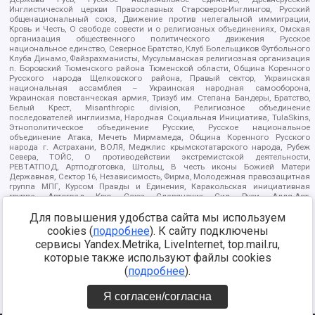
Инглистической церкви Православных Староверов-Инглингов, Русский
общенациональный союз, Движение против нелегальной иммиграции,
Кровь и Честь, О свободе совести и о религиозных объединениях, Омская
организация общественного политического движения Русское
национальное единство, Северное Братство, Клуб Болельщиков Футбольного
Клуба Динамо, Файзрахманисты, Мусульманская религиозная организация
п. Боровский Тюменского района Тюменской области, Община Коренного
Русского народа Щелковского района, Правый сектор, Украинская
национальная ассамблея – Украинская народная самооборона,
Украинская повстанческая армия, Тризуб им. Степана Бандеры, Братство,
Белый Крест, Misanthropic division, Религиозное объединение
последователей инглиизма, Народная Социальная Инициатива, TulaSkins,
Этнополитическое объединение Русские, Русское национальное
объединение Атака, Мечеть Мирмамеда, Община Коренного Русского
народа г. Астрахани, ВОЛЯ, Меджлис крымскотатарского народа, Рубеж
Севера, ТОЙС, О противодействии экстремистской деятельности,
РЕВТАТПОД, Артподготовка, Штольц, В честь иконы Божией Матери
Державная, Сектор 16, Независимость, Фирма, Молодежная правозащитная
группа МПГ, Курсом Правды и Единения, Каракольская инициативная
группа, Автоград Крю, Союз Славянских Сил Руси, Алля-Аят,
Благотворительный пансионат Ак Умут, Русская республика Русь,
Для повышения удобства сайта мы используем
Арестантское уголовное единство, Башкорт, Нация и свобода, W.H.С., Фалунь
Дафа, Иртыш Ultras, Русский Патриотический клуб-Новокузнецк/РПК,
cookies (
подробнее
). К сайту подключены
Сибирский державный союз, Фонд борьбы с коррупцией, Фонд защиты прав
сервисы Yandex.Metrika, LiveInternet, top.mail.ru,
граждан, Штабы Навального, Совет граждан СССР Прикубанского округа г.
Краснодара
которые также используют файлы cookies
Источник:
https://minjust.gov.ru/ru/documents/7822/
данные на
(
подробнее
).
08.12.2021
Я согласен/согласна