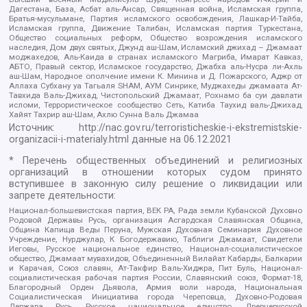
Дагестана, База, Асбат аль-Ансар, Священная война, Исламская группа,
Братья-мусульмане, Партия исламского освобождения, Лашкар-И-Тайба,
Исламская группа, Движение Талибан, Исламская партия Туркестана,
Общество социальных реформ, Общество возрождения исламского
наследия, Дом двух святых, Джунд аш-Шам, Исламский джихад – Джамаат
моджахедов, Аль-Каида в странах исламского Магриба, Имарат Кавказ,
АБТО, Правый сектор, Исламское государство, Джабха аль-Нусра ли-Ахль
аш-Шам, Народное ополчение имени К. Минина и Д. Пожарского, Аджр от
Аллаха Субхану уа Тагьаля SHAM, АУМ Синрике, Муджахеды джамаата Ат-
Тавхида Валь-Джихад, Чистопольский Джамаат, Рохнамо ба суи давлати
исломи, Террористическое сообщество Сеть, Катиба Таухид валь-Джихад,
Хайят Тахрир аш-Шам, Ахлю Сунна Валь Джамаа
Источник:
http://nac.gov.ru/terroristicheskie-i-ekstremistskie-
organizacii-i-materialy.html
данные на
06.12.2021
* Перечень общественных объединений и религиозных
организаций в отношении которых судом принято
вступившее в законную силу решение о ликвидации или
запрете деятельности:
Национал-большевистская партия, ВЕК РА, Рада земли Кубанской Духовно
Родовой Державы Русь, организация Асгардская Славянская Община,
Община Капища Веды Перуна, Мужская Духовная Семинария Духовное
Учреждение, Нурджулар, К Богодержавию, Таблиги Джамаат, Свидетели
Иеговы, Русское национальное единство, Национал-социалистическое
общество, Джамаат мувахидов, Объединенный Вилайат Кабарды, Балкарии
и Карачая, Союз славян, Ат-Такфир Валь-Хиджра, Пит Буль, Национал-
социалистическая рабочая партия России, Славянский союз, Формат-18,
Благородный Орден Дьявола, Армия воли народа, Национальная
Социалистическая Инициатива города Череповца, Духовно-Родовая
Держава Русь, Русское национальное единство, Древнерусской