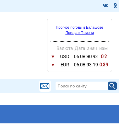
Прогноз погоды в Балашове
Погода в Тюмени
Валюта
Дата
знач.
изм.
▼
USD
06.08
80.93
0.2
▼
EUR
06.08
93.19
0.39