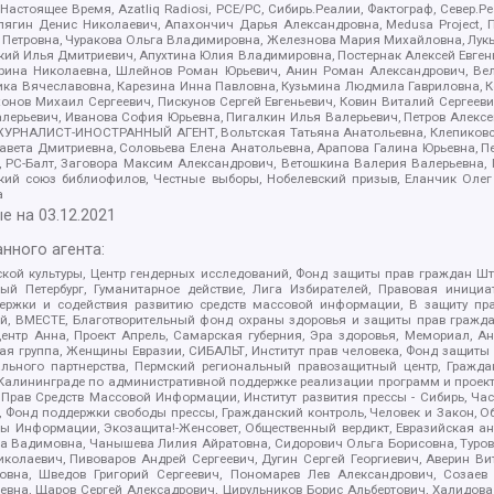
 Настоящее Время, Azatliq Radiosi, PCE/PC, Сибирь.Реалии, Фактограф, Север
ягин Денис Николаевич, Апахончич Дарья Александровна, Medusa Project, П
етровна, Чуракова Ольга Владимировна, Железнова Мария Михайловна, Лукьян
й Илья Дмитриевич, Апухтина Юлия Владимировна, Постернак Алексей Евгеньев
рина Николаевна, Шлейнов Роман Юрьевич, Анин Роман Александрович, Вел
оника Вячеславовна, Карезина Инна Павловна, Кузьмина Людмила Гавриловна
ов Михаил Сергеевич, Пискунов Сергей Евгеньевич, Ковин Виталий Сергеевич
алерьевич, Иванова София Юрьевна, Пигалкин Илья Валерьевич, Петров Алексе
а, ЖУРНАЛИСТ-ИНОСТРАННЫЙ АГЕНТ, Вольтская Татьяна Анатольевна, Клепиков
авета Дмитриевна, Соловьева Елена Анатольевна, Арапова Галина Юрьевна, П
иа, РС-Балт, Заговора Максим Александрович, Ветошкина Валерия Валерьевна
ский союз библиофилов, Честные выборы, Нобелевский призыв, Еланчик Олег
а
е на
03.12.2021
нного агента:
ой культуры, Центр гендерных исследований, Фонд защиты прав граждан Шта
 Петербург, Гуманитарное действие, Лига Избирателей, Правовая инициат
держки и содействия развитию средств массовой информации, В защиту п
ий, ВМЕСТЕ, Благотворительный фонд охраны здоровья и защиты прав граж
, центр Анна, Проект Апрель, Самарская губерния, Эра здоровья, Мемориал,
я группа, Женщины Евразии, СИБАЛЬТ, Институт прав человека, Фонд защиты 
льного партнерства, Пермский региональный правозащитный центр, Граждан
лининграде по административной поддержке реализации программ и проекто
 Прав Средств Массовой Информации, Институт развития прессы - Сибирь, Ча
, Фонд поддержки свободы прессы, Гражданский контроль, Человек и Закон, 
оды Информации, Экозащита!-Женсовет, Общественный вердикт, Евразийская а
 Вадимовна, Чанышева Лилия Айратовна, Сидорович Ольга Борисовна, Туровс
олаевич, Пивоваров Андрей Сергеевич, Дугин Сергей Георгиевич, Аверин В
вна, Шведов Григорий Сергеевич, Пономарев Лев Александрович, Созаев
евна, Щаров Сергей Алексадрович, Цирульников Борис Альбертович, Халидо