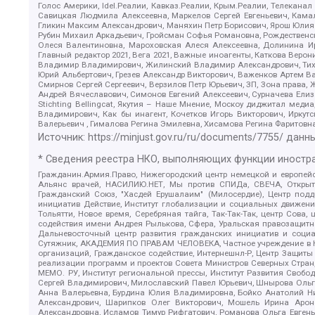
Голос Америки, Idel.Реалии, Кавказ.Реалии, Крым.Реалии, Телеканал
Савицкая Людмила Алексеевна, Маркелов Сергей Евгеньевич, Камал
Гликин Максим Александрович, Маняхин Петр Борисович, Ярош Юлия П
Рубин Михаил Аркадьевич, Гройсман Софья Романовна, Рождественски
Олеся Валентиновна, Мароховская Алеся Алексеевна, Долинина И
Главный редактор 2021, Вега 2021, Важные иноагенты, Каткова Вер
Владимир Владимирович, Жилинский Владимир Александрович, Тихон
Юрий Альбертович, Грезев Александр Викторович, Важенков Артем В
Смирнов Сергей Сергеевич, Верзилов Петр Юрьевич, ЗП, Зона прав
Андрей Вячеславович, Симонов Евгений Алексеевич, Сурначева Елиз
Stichting Bellingcat, Якутия – Наше Мнение, Москоу диджитал мед
Владимирович, Как бы инагент, Кочетков Игорь Викторович, Иркут
Валерьевич , Гималова Регина Эмилевна, Хисамова Регина Фаритовн
Источник:
https://minjust.gov.ru/ru/documents/7755/
данны
* Сведения реестра НКО, выполняющих функции иностра
Гражданин.Армия.Право, Нижегородский центр немецкой и европейск
Альянс врачей, НАСИЛИЮ.НЕТ, Мы против СПИДа, СВЕЧА, Открытый
Гражданский Союз, "Хасдей Ерушалаим" (Милосердие), Центр под
инициатив Действие, Институт глобализации и социальных движен
Тольятти, Новое время, Серебряная тайга, Так-Так-Так, центр Сова
содействия имени Андрея Рылькова, Сфера, Уральская правозащитна
Дальневосточный центр развития гражданских инициатив и социа
Сутяжник, АКАДЕМИЯ ПО ПРАВАМ ЧЕЛОВЕКА, Частное учреждение в Ка
организаций, Гражданское содействие, Интернешнл-Р, Центр Защиты
реализации программ и проектов Совета Министров Северных Стран
МЕМО. РУ, Институт региональной прессы, Институт Развития Своб
Сергей Владимирович, Милославский Павел Юрьевич, Шнырова Ольга
Анна Валерьевна, Бурдина Юлия Владимировна, Бойко Анатолий Ник
Александрович, Шарипков Олег Викторович, Мошель Ирина Ароно
Александровна, Исламов Тимур Рифгатович, Романова Ольга Евгень