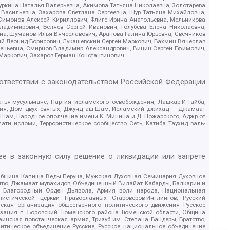
уркина Наталья Валерьевна, Акимова Татьяна Николаевна, Золотарева
 Васильевна, Захарова Светлана Сергеевна, Щур Татьяна Михайловна,
 Симонов Алексей Кириллович, Флиге Ирина Анатольевна, Мельникова
адимирович, Беляев Сергей Иванович, Голубева Елена Николаевна,
вна, Шуманов Илья Вячеславович, Арапова Галина Юрьевна, Свечников
ий Леонид Борисович, Лукашевский Сергей Маркович, Бахмин Вячеслав
геньевна, Смирнов Владимир Александрович, Вицин Сергей Ефимович,
 Маркович, Захаров Герман Константинович
оответствии с законодательством Российской Федерации
тья-мусульмане, Партия исламского освобождения, Лашкар-И-Тайба,
дия, Дом двух святых, Джунд аш-Шам, Исламский джихад – Джамаат
ш-Шам, Народное ополчение имени К. Минина и Д. Пожарского, Аджр от
и исломи, Террористическое сообщество Сеть, Катиба Таухид валь-
е в законную силу решение о ликвидации или запрете
 Община Капища Веды Перуна, Мужская Духовная Семинария Духовное
ство, Джамаат мувахидов, Объединенный Вилайат Кабарды, Балкарии и
18, Благородный Орден Дьявола, Армия воли народа, Национальная
истической церкви Православных Староверов-Инглингов, Русский
ская организация общественного политического движения Русское
изация п. Боровский Тюменского района Тюменской области, Община
инская повстанческая армия, Тризуб им. Степана Бандеры, Братство,
олитическое объединение Русские, Русское национальное объединение