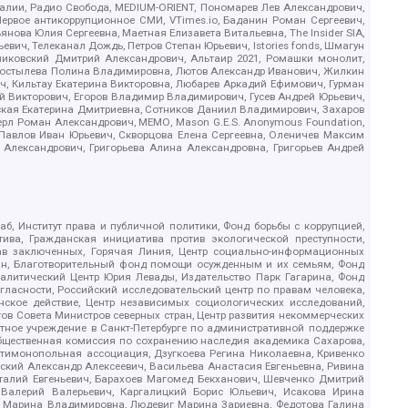
.Реалии, Радио Свобода, MEDIUM-ORIENT, Пономарев Лев Александрович,
ервое антикоррупционное СМИ, VTimes.io, Баданин Роман Сергеевич,
ова Юлия Сергеевна, Маетная Елизавета Витальевна, The Insider SIA,
ич, Телеканал Дождь, Петров Степан Юрьевич, Istories fonds, Шмагун
иковский Дмитрий Александрович, Альтаир 2021, Ромашки монолит,
, Костылева Полина Владимировна, Лютов Александр Иванович, Жилкин
, Кильтау Екатерина Викторовна, Любарев Аркадий Ефимович, Гурман
й Викторович, Егоров Владимир Владимирович, Гусев Андрей Юрьевич,
ская Екатерина Дмитриевна, Сотников Даниил Владимирович, Захаров
ерл Роман Александрович, МЕМО, Mason G.E.S. Anonymous Foundation,
, Павлов Иван Юрьевич, Скворцова Елена Сергеевна, Оленичев Максим
 Александрович, Григорьева Алина Александровна, Григорьев Андрей
б, Институт права и публичной политики, Фонд борьбы с коррупцией,
ива, Гражданская инициатива против экологической преступности,
рав заключенных, Горячая Линия, Центр социально-информационных
дан, Благотворительный фонд помощи осужденным и их семьям, Фонд
 Аналитический Центр Юрия Левады, Издательство Парк Гагарина, Фонд
гласности, Российский исследовательский центр по правам человека,
ское действие, Центр независимых социологических исследований,
в Совета Министров северных стран, Центр развития некоммерческих
стное учреждение в Санкт-Петербурге по административной поддержке
Общественная комиссия по сохранению наследия академика Сахарова,
нтимонопольная ассоциация, Дзугкоева Регина Николаевна, Кривенко
кий Александр Алексеевич, Васильева Анастасия Евгеньевна, Ривина
италий Евгеньевич, Барахоев Магомед Бекханович, Шевченко Дмитрий
 Валерий Валерьевич, Каргалицкий Борис Юльевич, Исакова Ирина
ва Марина Владимировна, Людевиг Марина Зариевна, Федотова Галина