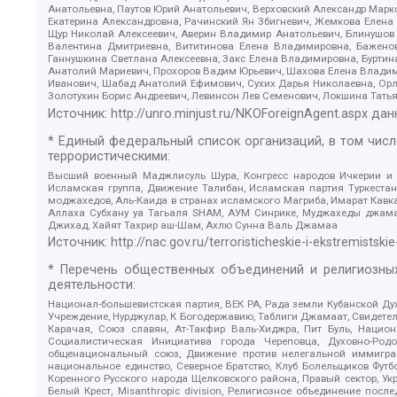
Анатольевна, Паутов Юрий Анатольевич, Верховский Александр Марк
Екатерина Александровна, Рачинский Ян Збигневич, Жемкова Елена 
Щур Николай Алексеевич, Аверин Владимир Анатольевич, Блинушов 
Валентина Дмитриевна, Вититинова Елена Владимировна, Баженов
Ганнушкина Светлана Алексеевна, Закс Елена Владимировна, Буртин
Анатолий Мариевич, Прохоров Вадим Юрьевич, Шахова Елена Владими
Иванович, Шабад Анатолий Ефимович, Сухих Дарья Николаевна, Орл
Золотухин Борис Андреевич, Левинсон Лев Семенович, Локшина Тать
Источник:
http://unro.minjust.ru/NKOForeignAgent.aspx
дан
* Единый федеральный список организаций, в том чис
террористическими:
Высший военный Маджлисуль Шура, Конгресс народов Ичкерии и Да
Исламская группа, Движение Талибан, Исламская партия Туркест
моджахедов, Аль-Каида в странах исламского Магриба, Имарат Кавка
Аллаха Субхану уа Тагьаля SHAM, АУМ Синрике, Муджахеды джамаа
Джихад, Хайят Тахрир аш-Шам, Ахлю Сунна Валь Джамаа
Источник:
http://nac.gov.ru/terroristicheskie-i-ekstremistskie
* Перечень общественных объединений и религиозных
деятельности:
Национал-большевистская партия, ВЕК РА, Рада земли Кубанской 
Учреждение, Нурджулар, К Богодержавию, Таблиги Джамаат, Свидете
Карачая, Союз славян, Ат-Такфир Валь-Хиджра, Пит Буль, Нацио
Социалистическая Инициатива города Череповца, Духовно-Родо
общенациональный союз, Движение против нелегальной иммиграц
национальное единство, Северное Братство, Клуб Болельщиков Фу
Коренного Русского народа Щелковского района, Правый сектор, Ук
Белый Крест, Misanthropic division, Религиозное объединение пос