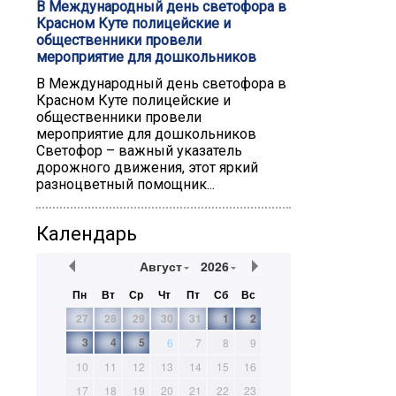
В Международный день светофора в
Красном Куте полицейские и
общественники провели
мероприятие для дошкольников
В Международный день светофора в
Красном Куте полицейские и
общественники провели
мероприятие для дошкольников
Светофор – важный указатель
дорожного движения, этот яркий
разноцветный помощник...
Календарь
Август
2026
Пн
Вт
Ср
Чт
Пт
Сб
Вс
27
28
29
30
31
1
2
3
4
5
6
7
8
9
10
11
12
13
14
15
16
17
18
19
20
21
22
23