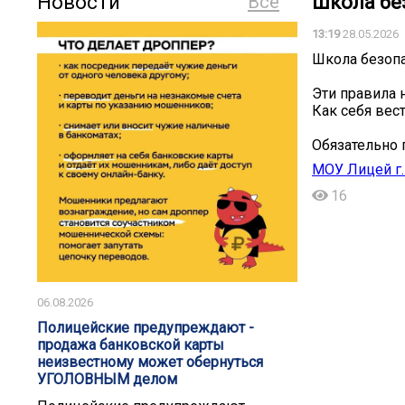
Новости
Все
Школа бе
13:19
28.05.2026
Школа безопа
Эти правила 
Как себя вес
Обязательно 
МОУ Лицей г.
16
06.08.2026
️️Полицейские предупреждают -
продажа банковской карты
неизвестному может обернуться
УГОЛОВНЫМ делом️