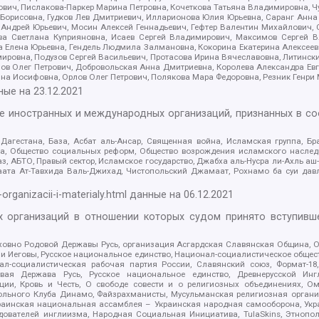
ович, Пислакова-Паркер Марина Петровна, Кочеткова Татьяна Владимировна, Ч
Борисовна, Гудков Лев Дмитриевич, Илларионова Юлия Юрьевна, Саранг Анна
Андрей Юрьевич, Мосин Алексей Геннадьевич, Гефтер Валентин Михайлович,
а Светлана Куприяновна, Исаев Сергей Владимирович, Максимов Сергей Вл
а Елена Юрьевна, Гендель Людмила Залмановна, Кокорина Екатерина Алексее
ровна, Подузов Сергей Васильевич, Протасова Ирина Вячеславовна, Литинск
ов Олег Петрович, Добровольская Анна Дмитриевна, Королева Александра Ев
яна Иосифовна, Орлов Олег Петрович, Полякова Мара Федоровна, Резник Генри
ные на
23.12.2021
ле иностранных и международных организаций, признанных в с
гестана, База, Асбат аль-Ансар, Священная война, Исламская группа, Бра
ана, Общество социальных реформ, Общество возрождения исламского насле
з, АБТО, Правый сектор, Исламское государство, Джабха аль-Нусра ли-Ахль а
та Ат-Тавхида Валь-Джихад, Чистопольский Джамаат, Рохнамо ба суи давлат
-organizacii-i-materialy.html
данные на
06.12.2021
 организаций в отношении которых судом принято вступивше
Духовно Родовой Державы Русь, организация Асгардская Славянская Община,
ли Иеговы, Русское национальное единство, Национал-социалистическое обще
нал-социалистическая рабочая партия России, Славянский союз, Формат-
вая Держава Русь, Русское национальное единство, Древнерусской Ингл
ии, Кровь и Честь, О свободе совести и о религиозных объединениях, Ом
тбольного Клуба Динамо, Файзрахманисты, Мусульманская религиозная орган
раинская национальная ассамблея – Украинская народная самооборона, Укра
ледователей инглиизма, Народная Социальная Инициатива, TulaSkins, Этноп