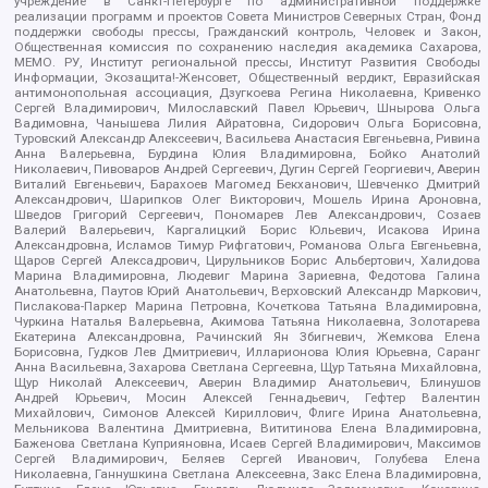
учреждение в Санкт-Петербурге по административной поддержке
реализации программ и проектов Совета Министров Северных Стран, Фонд
поддержки свободы прессы, Гражданский контроль, Человек и Закон,
Общественная комиссия по сохранению наследия академика Сахарова,
МЕМО. РУ, Институт региональной прессы, Институт Развития Свободы
Информации, Экозащита!-Женсовет, Общественный вердикт, Евразийская
антимонопольная ассоциация, Дзугкоева Регина Николаевна, Кривенко
Сергей Владимирович, Милославский Павел Юрьевич, Шнырова Ольга
Вадимовна, Чанышева Лилия Айратовна, Сидорович Ольга Борисовна,
Туровский Александр Алексеевич, Васильева Анастасия Евгеньевна, Ривина
Анна Валерьевна, Бурдина Юлия Владимировна, Бойко Анатолий
Николаевич, Пивоваров Андрей Сергеевич, Дугин Сергей Георгиевич, Аверин
Виталий Евгеньевич, Барахоев Магомед Бекханович, Шевченко Дмитрий
Александрович, Шарипков Олег Викторович, Мошель Ирина Ароновна,
Шведов Григорий Сергеевич, Пономарев Лев Александрович, Созаев
Валерий Валерьевич, Каргалицкий Борис Юльевич, Исакова Ирина
Александровна, Исламов Тимур Рифгатович, Романова Ольга Евгеньевна,
Щаров Сергей Алексадрович, Цирульников Борис Альбертович, Халидова
Марина Владимировна, Людевиг Марина Зариевна, Федотова Галина
Анатольевна, Паутов Юрий Анатольевич, Верховский Александр Маркович,
Пислакова-Паркер Марина Петровна, Кочеткова Татьяна Владимировна,
Чуркина Наталья Валерьевна, Акимова Татьяна Николаевна, Золотарева
Екатерина Александровна, Рачинский Ян Збигневич, Жемкова Елена
Борисовна, Гудков Лев Дмитриевич, Илларионова Юлия Юрьевна, Саранг
Анна Васильевна, Захарова Светлана Сергеевна, Щур Татьяна Михайловна,
Щур Николай Алексеевич, Аверин Владимир Анатольевич, Блинушов
Андрей Юрьевич, Мосин Алексей Геннадьевич, Гефтер Валентин
Михайлович, Симонов Алексей Кириллович, Флиге Ирина Анатольевна,
Мельникова Валентина Дмитриевна, Вититинова Елена Владимировна,
Баженова Светлана Куприяновна, Исаев Сергей Владимирович, Максимов
Сергей Владимирович, Беляев Сергей Иванович, Голубева Елена
Николаевна, Ганнушкина Светлана Алексеевна, Закс Елена Владимировна,