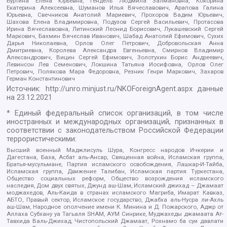
Буртина Елена Юрьевна, Гендель Людмила Залмановна, Кокорина
Екатерина Алексеевна, Шуманов Илья Вячеславович, Арапова Галина
Юрьевна, Свечников Анатолий Мариевич, Прохоров Вадим Юрьевич,
Шахова Елена Владимировна, Подузов Сергей Васильевич, Протасова
Ирина Вячеславовна, Литинский Леонид Борисович, Лукашевский Сергей
Маркович, Бахмин Вячеслав Иванович, Шабад Анатолий Ефимович, Сухих
Дарья Николаевна, Орлов Олег Петрович, Добровольская Анна
Дмитриевна, Королева Александра Евгеньевна, Смирнов Владимир
Александрович, Вицин Сергей Ефимович, Золотухин Борис Андреевич,
Левинсон Лев Семенович, Локшина Татьяна Иосифовна, Орлов Олег
Петрович, Полякова Мара Федоровна, Резник Генри Маркович, Захаров
Герман Константинович
Источник:
http://unro.minjust.ru/NKOForeignAgent.aspx
данные
на
23.12.2021
* Единый федеральный список организаций, в том числе
иностранных и международных организаций, признанных в
соответствии с законодательством Российской Федерации
террористическими:
Высший военный Маджлисуль Шура, Конгресс народов Ичкерии и
Дагестана, База, Асбат аль-Ансар, Священная война, Исламская группа,
Братья-мусульмане, Партия исламского освобождения, Лашкар-И-Тайба,
Исламская группа, Движение Талибан, Исламская партия Туркестана,
Общество социальных реформ, Общество возрождения исламского
наследия, Дом двух святых, Джунд аш-Шам, Исламский джихад – Джамаат
моджахедов, Аль-Каида в странах исламского Магриба, Имарат Кавказ,
АБТО, Правый сектор, Исламское государство, Джабха аль-Нусра ли-Ахль
аш-Шам, Народное ополчение имени К. Минина и Д. Пожарского, Аджр от
Аллаха Субхану уа Тагьаля SHAM, АУМ Синрике, Муджахеды джамаата Ат-
Тавхида Валь-Джихад, Чистопольский Джамаат, Рохнамо ба суи давлати