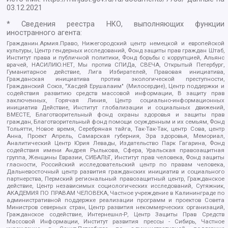
03.12.2021
* Сведения реестра НКО, выполняющих функции
иностранного агента:
Гражданин.Армия.Право, Нижегородский центр немецкой и европейской
культуры, Центр гендерных исследований, Фонд защиты прав граждан Штаб,
Институт права и публичной политики, Фонд борьбы с коррупцией, Альянс
врачей, НАСИЛИЮ.НЕТ, Мы против СПИДа, СВЕЧА, Открытый Петербург,
Гуманитарное действие, Лига Избирателей, Правовая инициатива,
Гражданская инициатива против экологической преступности,
Гражданский Союз, "Хасдей Ерушалаим" (Милосердие), Центр поддержки и
содействия развитию средств массовой информации, В защиту прав
заключенных, Горячая Линия, Центр социально-информационных
инициатив Действие, Институт глобализации и социальных движений,
ВМЕСТЕ, Благотворительный фонд охраны здоровья и защиты прав
граждан, Благотворительный фонд помощи осужденным и их семьям, Фонд
Тольятти, Новое время, Серебряная тайга, Так-Так-Так, центр Сова, центр
Анна, Проект Апрель, Самарская губерния, Эра здоровья, Мемориал,
Аналитический Центр Юрия Левады, Издательство Парк Гагарина, Фонд
содействия имени Андрея Рылькова, Сфера, Уральская правозащитная
группа, Женщины Евразии, СИБАЛЬТ, Институт прав человека, Фонд защиты
гласности, Российский исследовательский центр по правам человека,
Дальневосточный центр развития гражданских инициатив и социального
партнерства, Пермский региональный правозащитный центр, Гражданское
действие, Центр независимых социологических исследований, Сутяжник,
АКАДЕМИЯ ПО ПРАВАМ ЧЕЛОВЕКА, Частное учреждение в Калининграде по
административной поддержке реализации программ и проектов Совета
Министров северных стран, Центр развития некоммерческих организаций,
Гражданское содействие, Интернешнл-Р, Центр Защиты Прав Средств
Массовой Информации, Институт развития прессы - Сибирь, Частное