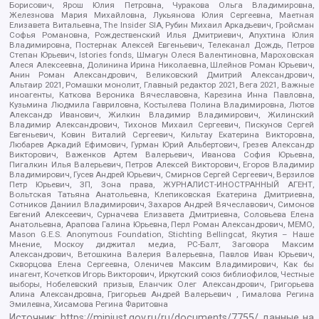
Борисович, Ярош Юлия Петровна, Чуракова Ольга Владимировна,
Железнова Мария Михайловна, Лукьянова Юлия Сергеевна, Маетная
Елизавета Витальевна, The Insider SIA, Рубин Михаил Аркадьевич, Гройсман
Софья Романовна, Рождественский Илья Дмитриевич, Апухтина Юлия
Владимировна, Постернак Алексей Евгеньевич, Телеканал Дождь, Петров
Степан Юрьевич, Istories fonds, Шмагун Олеся Валентиновна, Мароховская
Алеся Алексеевна, Долинина Ирина Николаевна, Шлейнов Роман Юрьевич,
Анин Роман Александрович, Великовский Дмитрий Александрович,
Альтаир 2021, Ромашки монолит, Главный редактор 2021, Вега 2021, Важные
иноагенты, Каткова Вероника Вячеславовна, Карезина Инна Павловна,
Кузьмина Людмила Гавриловна, Костылева Полина Владимировна, Лютов
Александр Иванович, Жилкин Владимир Владимирович, Жилинский
Владимир Александрович, Тихонов Михаил Сергеевич, Пискунов Сергей
Евгеньевич, Ковин Виталий Сергеевич, Кильтау Екатерина Викторовна,
Любарев Аркадий Ефимович, Гурман Юрий Альбертович, Грезев Александр
Викторович, Важенков Артем Валерьевич, Иванова София Юрьевна,
Пигалкин Илья Валерьевич, Петров Алексей Викторович, Егоров Владимир
Владимирович, Гусев Андрей Юрьевич, Смирнов Сергей Сергеевич, Верзилов
Петр Юрьевич, ЗП, Зона права, ЖУРНАЛИСТ-ИНОСТРАННЫЙ АГЕНТ,
Вольтская Татьяна Анатольевна, Клепиковская Екатерина Дмитриевна,
Сотников Даниил Владимирович, Захаров Андрей Вячеславович, Симонов
Евгений Алексеевич, Сурначева Елизавета Дмитриевна, Соловьева Елена
Анатольевна, Арапова Галина Юрьевна, Перл Роман Александрович, МЕМО,
Mason G.E.S. Anonymous Foundation, Stichting Bellingcat, Якутия – Наше
Мнение, Москоу диджитал медиа, РС-Балт, Заговора Максим
Александрович, Ветошкина Валерия Валерьевна, Павлов Иван Юрьевич,
Скворцова Елена Сергеевна, Оленичев Максим Владимирович, Как бы
инагент, Кочетков Игорь Викторович, Иркутский союз библиофилов, Честные
выборы, Нобелевский призыв, Еланчик Олег Александрович, Григорьева
Алина Александровна, Григорьев Андрей Валерьевич , Гималова Регина
Эмилевна, Хисамова Регина Фаритовна
Источник:
https://minjust.gov.ru/ru/documents/7755/
данные на