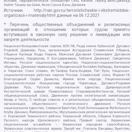
исломи, Террористическое сообщество Сеть, Катиба Таухид валь-Джихад,
Хайят Тахрир аш-Шам, Ахлю Сунна Валь Джамаа
Источник:
http://nac.gov.ru/terroristicheskie-i-ekstremistskie-
organizacii-i-materialy.html
данные на
06.12.2021
* Перечень общественных объединений и религиозных
организаций в отношении которых судом принято
вступившее в законную силу решение о ликвидации или
запрете деятельности:
Национал-большевистская партия, ВЕК РА, Рада земли Кубанской Духовно
Родовой Державы Русь, организация Асгардская Славянская Община,
Община Капища Веды Перуна, Мужская Духовная Семинария Духовное
Учреждение, Нурджулар, К Богодержавию, Таблиги Джамаат, Свидетели
Иеговы, Русское национальное единство, Национал-социалистическое
общество, Джамаат мувахидов, Объединенный Вилайат Кабарды, Балкарии
и Карачая, Союз славян, Ат-Такфир Валь-Хиджра, Пит Буль, Национал-
социалистическая рабочая партия России, Славянский союз, Формат-18,
Благородный Орден Дьявола, Армия воли народа, Национальная
Социалистическая Инициатива города Череповца, Духовно-Родовая
Держава Русь, Русское национальное единство, Древнерусской
Инглистической церкви Православных Староверов-Инглингов, Русский
общенациональный союз, Движение против нелегальной иммиграции,
Кровь и Честь, О свободе совести и о религиозных объединениях, Омская
организация общественного политического движения Русское
национальное единство, Северное Братство, Клуб Болельщиков Футбольного
Клуба Динамо, Файзрахманисты, Мусульманская религиозная организация
п. Боровский Тюменского района Тюменской области, Община Коренного
Русского народа Щелковского района, Правый сектор, Украинская
национальная ассамблея – Украинская народная самооборона,
Украинская повстанческая армия, Тризуб им. Степана Бандеры, Братство,