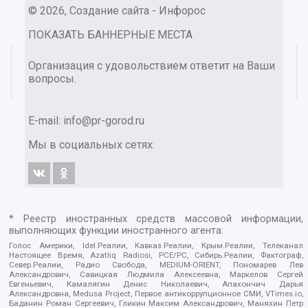
© 2026, Создание сайта - Инфорос
ПОКАЗАТЬ БАННЕРНЫЕ МЕСТА
Организация с удовольствием ответит на Ваши
вопросы.
E-mail:
info@pr-gorod.ru
Мы в социальных сетях:
* Реестр иностранных средств массовой информации,
выполняющих функции иностранного агента:
Голос Америки, Idel.Реалии, Кавказ.Реалии, Крым.Реалии, Телеканал
Настоящее Время, Azatliq Radiosi, PCE/PC, Сибирь.Реалии, Фактограф,
Север.Реалии, Радио Свобода, MEDIUM-ORIENT, Пономарев Лев
Александрович, Савицкая Людмила Алексеевна, Маркелов Сергей
Евгеньевич, Камалягин Денис Николаевич, Апахончич Дарья
Александровна, Medusa Project, Первое антикоррупционное СМИ, VTimes.io,
Баданин Роман Сергеевич, Гликин Максим Александрович, Маняхин Петр