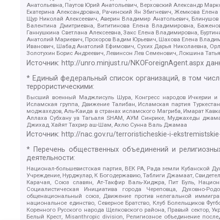
Анатольевна, Паутов Юрий Анатольевич, Верховский Александр Марк
Екатерина Александровна, Рачинский Ян Збигневич, Жемкова Елена 
Щур Николай Алексеевич, Аверин Владимир Анатольевич, Блинушов 
Валентина Дмитриевна, Вититинова Елена Владимировна, Баженов
Ганнушкина Светлана Алексеевна, Закс Елена Владимировна, Буртин
Анатолий Мариевич, Прохоров Вадим Юрьевич, Шахова Елена Владими
Иванович, Шабад Анатолий Ефимович, Сухих Дарья Николаевна, Орл
Золотухин Борис Андреевич, Левинсон Лев Семенович, Локшина Тать
Источник:
http://unro.minjust.ru/NKOForeignAgent.aspx
дан
* Единый федеральный список организаций, в том чис
террористическими:
Высший военный Маджлисуль Шура, Конгресс народов Ичкерии и Да
Исламская группа, Движение Талибан, Исламская партия Туркест
моджахедов, Аль-Каида в странах исламского Магриба, Имарат Кавка
Аллаха Субхану уа Тагьаля SHAM, АУМ Синрике, Муджахеды джамаа
Джихад, Хайят Тахрир аш-Шам, Ахлю Сунна Валь Джамаа
Источник:
http://nac.gov.ru/terroristicheskie-i-ekstremistskie
* Перечень общественных объединений и религиозных
деятельности:
Национал-большевистская партия, ВЕК РА, Рада земли Кубанской 
Учреждение, Нурджулар, К Богодержавию, Таблиги Джамаат, Свидете
Карачая, Союз славян, Ат-Такфир Валь-Хиджра, Пит Буль, Нацио
Социалистическая Инициатива города Череповца, Духовно-Родо
общенациональный союз, Движение против нелегальной иммиграц
национальное единство, Северное Братство, Клуб Болельщиков Фу
Коренного Русского народа Щелковского района, Правый сектор, Ук
Белый Крест, Misanthropic division, Религиозное объединение пос