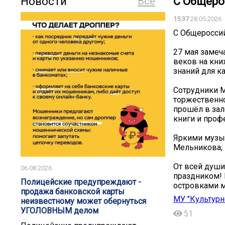
Новости
Все
С Общеро
15:37
28.05.2026
С Общеросси
27 мая замеч
веков на кни
знаний для к
Сотрудники М
торжественн
прошёл в зал
книги и проф
Яркими музы
Мельникова, 
От всей души
06.08.2026
праздником! 
️️Полицейские предупреждают -
островками м
продажа банковской карты
МУ "Культур
неизвестному может обернуться
УГОЛОВНЫМ делом️
51