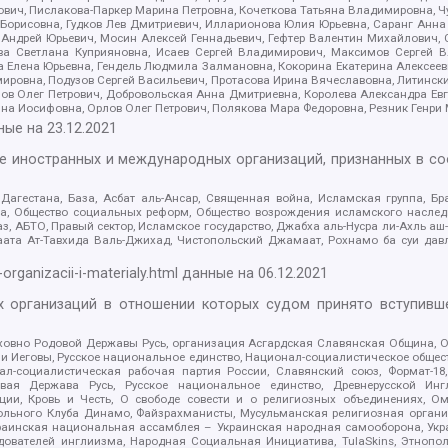
ович, Пислакова-Паркер Марина Петровна, Кочеткова Татьяна Владимировна, Ч
Борисовна, Гудков Лев Дмитриевич, Илларионова Юлия Юрьевна, Саранг Анна
Андрей Юрьевич, Мосин Алексей Геннадьевич, Гефтер Валентин Михайлович,
а Светлана Куприяновна, Исаев Сергей Владимирович, Максимов Сергей Вл
а Елена Юрьевна, Гендель Людмила Залмановна, Кокорина Екатерина Алексее
ровна, Подузов Сергей Васильевич, Протасова Ирина Вячеславовна, Литинск
ов Олег Петрович, Добровольская Анна Дмитриевна, Королева Александра Ев
яна Иосифовна, Орлов Олег Петрович, Полякова Мара Федоровна, Резник Генри
ные на
23.12.2021
ле иностранных и международных организаций, признанных в с
гестана, База, Асбат аль-Ансар, Священная война, Исламская группа, Бра
ана, Общество социальных реформ, Общество возрождения исламского насле
з, АБТО, Правый сектор, Исламское государство, Джабха аль-Нусра ли-Ахль а
та Ат-Тавхида Валь-Джихад, Чистопольский Джамаат, Рохнамо ба суи давлат
-organizacii-i-materialy.html
данные на
06.12.2021
 организаций в отношении которых судом принято вступивше
Духовно Родовой Державы Русь, организация Асгардская Славянская Община,
ли Иеговы, Русское национальное единство, Национал-социалистическое обще
нал-социалистическая рабочая партия России, Славянский союз, Формат-
вая Держава Русь, Русское национальное единство, Древнерусской Ингл
ии, Кровь и Честь, О свободе совести и о религиозных объединениях, Ом
тбольного Клуба Динамо, Файзрахманисты, Мусульманская религиозная орган
раинская национальная ассамблея – Украинская народная самооборона, Укра
ледователей инглиизма, Народная Социальная Инициатива, TulaSkins, Этноп