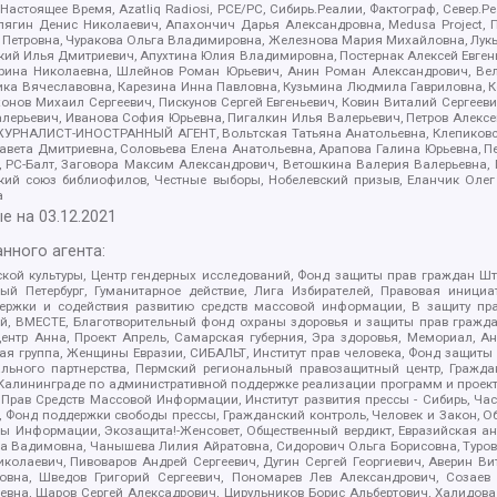
 Настоящее Время, Azatliq Radiosi, PCE/PC, Сибирь.Реалии, Фактограф, Север
ягин Денис Николаевич, Апахончич Дарья Александровна, Medusa Project, П
етровна, Чуракова Ольга Владимировна, Железнова Мария Михайловна, Лукьян
й Илья Дмитриевич, Апухтина Юлия Владимировна, Постернак Алексей Евгеньев
рина Николаевна, Шлейнов Роман Юрьевич, Анин Роман Александрович, Вел
оника Вячеславовна, Карезина Инна Павловна, Кузьмина Людмила Гавриловна
ов Михаил Сергеевич, Пискунов Сергей Евгеньевич, Ковин Виталий Сергеевич
алерьевич, Иванова София Юрьевна, Пигалкин Илья Валерьевич, Петров Алексе
а, ЖУРНАЛИСТ-ИНОСТРАННЫЙ АГЕНТ, Вольтская Татьяна Анатольевна, Клепиков
авета Дмитриевна, Соловьева Елена Анатольевна, Арапова Галина Юрьевна, П
иа, РС-Балт, Заговора Максим Александрович, Ветошкина Валерия Валерьевна
ский союз библиофилов, Честные выборы, Нобелевский призыв, Еланчик Олег
а
е на
03.12.2021
нного агента:
ой культуры, Центр гендерных исследований, Фонд защиты прав граждан Шта
 Петербург, Гуманитарное действие, Лига Избирателей, Правовая инициат
держки и содействия развитию средств массовой информации, В защиту п
ий, ВМЕСТЕ, Благотворительный фонд охраны здоровья и защиты прав граж
, центр Анна, Проект Апрель, Самарская губерния, Эра здоровья, Мемориал,
я группа, Женщины Евразии, СИБАЛЬТ, Институт прав человека, Фонд защиты 
льного партнерства, Пермский региональный правозащитный центр, Граждан
лининграде по административной поддержке реализации программ и проекто
 Прав Средств Массовой Информации, Институт развития прессы - Сибирь, Ча
, Фонд поддержки свободы прессы, Гражданский контроль, Человек и Закон, 
оды Информации, Экозащита!-Женсовет, Общественный вердикт, Евразийская а
 Вадимовна, Чанышева Лилия Айратовна, Сидорович Ольга Борисовна, Туровс
олаевич, Пивоваров Андрей Сергеевич, Дугин Сергей Георгиевич, Аверин В
вна, Шведов Григорий Сергеевич, Пономарев Лев Александрович, Созаев
евна, Щаров Сергей Алексадрович, Цирульников Борис Альбертович, Халидо