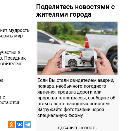
Поделитесь новостями с
жителями города
анит мудрость
вери в мир
участие в
ю. Праздник
любителей
на
Если Вы стали свидетелем аварии,
пожара, необычного погодного
явления, провала дороги или
в с
прорыва теплотрассы, сообщите об
 остаются
этом в ленте народных новостей.
Загружайте фотографии через
специальную форму.
ДОБАВИТЬ НОВОСТЬ