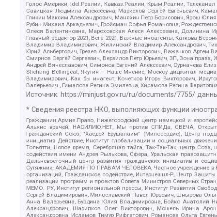
Голос Америки, Idel.Реалии, Кавказ.Реалии, Крым.Реалии, Телеканал
Савицкая Людмила Алексеевна, Маркелов Сергей Евгеньевич, Камал
Гликин Максим Александрович, Маняхин Петр Борисович, Ярош Юлия П
Рубин Михаил Аркадьевич, Гройсман Софья Романовна, Рождественски
Олеся Валентиновна, Мароховская Алеся Алексеевна, Долинина И
Главный редактор 2021, Вега 2021, Важные иноагенты, Каткова Вер
Владимир Владимирович, Жилинский Владимир Александрович, Тихон
Юрий Альбертович, Грезев Александр Викторович, Важенков Артем В
Смирнов Сергей Сергеевич, Верзилов Петр Юрьевич, ЗП, Зона прав
Андрей Вячеславович, Симонов Евгений Алексеевич, Сурначева Елиз
Stichting Bellingcat, Якутия – Наше Мнение, Москоу диджитал мед
Владимирович, Как бы инагент, Кочетков Игорь Викторович, Иркут
Валерьевич , Гималова Регина Эмилевна, Хисамова Регина Фаритовн
Источник:
https://minjust.gov.ru/ru/documents/7755/
данны
* Сведения реестра НКО, выполняющих функции иностра
Гражданин.Армия.Право, Нижегородский центр немецкой и европейск
Альянс врачей, НАСИЛИЮ.НЕТ, Мы против СПИДа, СВЕЧА, Открытый
Гражданский Союз, "Хасдей Ерушалаим" (Милосердие), Центр под
инициатив Действие, Институт глобализации и социальных движен
Тольятти, Новое время, Серебряная тайга, Так-Так-Так, центр Сова
содействия имени Андрея Рылькова, Сфера, Уральская правозащитна
Дальневосточный центр развития гражданских инициатив и социа
Сутяжник, АКАДЕМИЯ ПО ПРАВАМ ЧЕЛОВЕКА, Частное учреждение в Ка
организаций, Гражданское содействие, Интернешнл-Р, Центр Защиты
реализации программ и проектов Совета Министров Северных Стран
МЕМО. РУ, Институт региональной прессы, Институт Развития Своб
Сергей Владимирович, Милославский Павел Юрьевич, Шнырова Ольга
Анна Валерьевна, Бурдина Юлия Владимировна, Бойко Анатолий Ник
Александрович, Шарипков Олег Викторович, Мошель Ирина Ароно
Александровна, Исламов Тимур Рифгатович, Романова Ольга Евгень