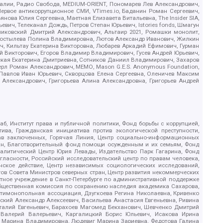
.Реалии, Радио Свобода, MEDIUM-ORIENT, Пономарев Лев Александрович,
ервое антикоррупционное СМИ, VTimes.io, Баданин Роман Сергеевич,
ова Юлия Сергеевна, Маетная Елизавета Витальевна, The Insider SIA,
ич, Телеканал Дождь, Петров Степан Юрьевич, Istories fonds, Шмагун
иковский Дмитрий Александрович, Альтаир 2021, Ромашки монолит,
, Костылева Полина Владимировна, Лютов Александр Иванович, Жилкин
, Кильтау Екатерина Викторовна, Любарев Аркадий Ефимович, Гурман
й Викторович, Егоров Владимир Владимирович, Гусев Андрей Юрьевич,
ская Екатерина Дмитриевна, Сотников Даниил Владимирович, Захаров
ерл Роман Александрович, МЕМО, Mason G.E.S. Anonymous Foundation,
, Павлов Иван Юрьевич, Скворцова Елена Сергеевна, Оленичев Максим
 Александрович, Григорьева Алина Александровна, Григорьев Андрей
б, Институт права и публичной политики, Фонд борьбы с коррупцией,
ива, Гражданская инициатива против экологической преступности,
рав заключенных, Горячая Линия, Центр социально-информационных
дан, Благотворительный фонд помощи осужденным и их семьям, Фонд
 Аналитический Центр Юрия Левады, Издательство Парк Гагарина, Фонд
гласности, Российский исследовательский центр по правам человека,
ское действие, Центр независимых социологических исследований,
в Совета Министров северных стран, Центр развития некоммерческих
стное учреждение в Санкт-Петербурге по административной поддержке
Общественная комиссия по сохранению наследия академика Сахарова,
нтимонопольная ассоциация, Дзугкоева Регина Николаевна, Кривенко
кий Александр Алексеевич, Васильева Анастасия Евгеньевна, Ривина
италий Евгеньевич, Барахоев Магомед Бекханович, Шевченко Дмитрий
 Валерий Валерьевич, Каргалицкий Борис Юльевич, Исакова Ирина
ва Марина Владимировна, Людевиг Марина Зариевна, Федотова Галина