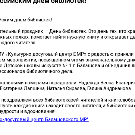
ссийским днём библиотек!
йским днём библиотек!
ательный праздник — День библиотек. Это день тех, кто хр
жных полках, помогает найти нужную книгу и открывает д
аждого читателя.
У «Культурно досуговый центр БМР» с радостью приняли 
ом мероприятии, посвящённом этому знаменательному дн
е Детской школы искусств № 1 г. Балашова и объединил 
ессионалов библиотечного дела.
кальными номерами порадовали: Надежда Весна, Екатери
Екатерина Лапшина, Наталья Сираева, Галина Андрианова.
 поздравляем всех библиотекарей, читателей и книголюбо
Пусть каждая книга находит своего читателя, а библиотеки
удрости и вдохновения!
но-досуговый центр Балашовского МР"