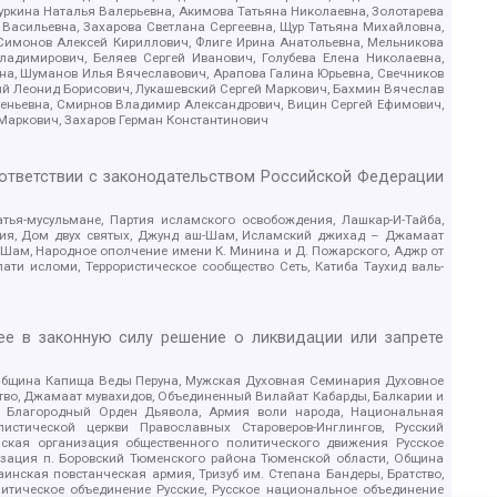
уркина Наталья Валерьевна, Акимова Татьяна Николаевна, Золотарева
 Васильевна, Захарова Светлана Сергеевна, Щур Татьяна Михайловна,
 Симонов Алексей Кириллович, Флиге Ирина Анатольевна, Мельникова
адимирович, Беляев Сергей Иванович, Голубева Елена Николаевна,
вна, Шуманов Илья Вячеславович, Арапова Галина Юрьевна, Свечников
ий Леонид Борисович, Лукашевский Сергей Маркович, Бахмин Вячеслав
геньевна, Смирнов Владимир Александрович, Вицин Сергей Ефимович,
 Маркович, Захаров Герман Константинович
оответствии с законодательством Российской Федерации
тья-мусульмане, Партия исламского освобождения, Лашкар-И-Тайба,
дия, Дом двух святых, Джунд аш-Шам, Исламский джихад – Джамаат
ш-Шам, Народное ополчение имени К. Минина и Д. Пожарского, Аджр от
и исломи, Террористическое сообщество Сеть, Катиба Таухид валь-
е в законную силу решение о ликвидации или запрете
 Община Капища Веды Перуна, Мужская Духовная Семинария Духовное
ство, Джамаат мувахидов, Объединенный Вилайат Кабарды, Балкарии и
18, Благородный Орден Дьявола, Армия воли народа, Национальная
истической церкви Православных Староверов-Инглингов, Русский
ская организация общественного политического движения Русское
изация п. Боровский Тюменского района Тюменской области, Община
инская повстанческая армия, Тризуб им. Степана Бандеры, Братство,
олитическое объединение Русские, Русское национальное объединение