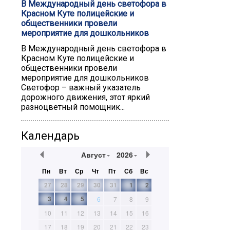
В Международный день светофора в
Красном Куте полицейские и
общественники провели
мероприятие для дошкольников
В Международный день светофора в
Красном Куте полицейские и
общественники провели
мероприятие для дошкольников
Светофор – важный указатель
дорожного движения, этот яркий
разноцветный помощник...
Календарь
Август
2026
Пн
Вт
Ср
Чт
Пт
Сб
Вс
27
28
29
30
31
1
2
3
4
5
6
7
8
9
10
11
12
13
14
15
16
17
18
19
20
21
22
23