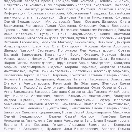
поддержки свободы прессы, Гражданский контроль, Человек и Закон,
Общественная комиссия по сохранению наследия академика Сахарова,
МЕМО. РУ, Институт региональной прессы, Институт Развития Свободы
Информации, Экозащита!-Женсовет, Общественный вердикт, Евразийская
антимонопольная ассоциация, Дзугкоева Регина Николаевна, Кривенко
Сергей Владимирович, Милославский Павел Юрьевич, Шнырова Ольга
Вадимовна, Чанышева Лилия Айратовна, Сидорович Ольга Борисовна,
Туровский Александр Алексеевич, Васильева Анастасия Евгеньевна, Ривина
Анна Валерьевна, Бурдина Юлия Владимировна, Бойко Анатолий
Николаевич, Пивоваров Андрей Сергеевич, Дугин Сергей Георгиевич, Аверин
Виталий Евгеньевич, Барахоев Магомед Бекханович, Шевченко Дмитрий
Александрович, Шарипков Олег Викторович, Мошель Ирина Ароновна,
Шведов Григорий Сергеевич, Пономарев Лев Александрович, Созаев
Валерий Валерьевич, Каргалицкий Борис Юльевич, Исакова Ирина
Александровна, Исламов Тимур Рифгатович, Романова Ольга Евгеньевна,
Щаров Сергей Алексадрович, Цирульников Борис Альбертович, Халидова
Марина Владимировна, Людевиг Марина Зариевна, Федотова Галина
Анатольевна, Паутов Юрий Анатольевич, Верховский Александр Маркович,
Пислакова-Паркер Марина Петровна, Кочеткова Татьяна Владимировна,
Чуркина Наталья Валерьевна, Акимова Татьяна Николаевна, Золотарева
Екатерина Александровна, Рачинский Ян Збигневич, Жемкова Елена
Борисовна, Гудков Лев Дмитриевич, Илларионова Юлия Юрьевна, Саранг
Анна Васильевна, Захарова Светлана Сергеевна, Щур Татьяна Михайловна,
Щур Николай Алексеевич, Аверин Владимир Анатольевич, Блинушов
Андрей Юрьевич, Мосин Алексей Геннадьевич, Гефтер Валентин
Михайлович, Симонов Алексей Кириллович, Флиге Ирина Анатольевна,
Мельникова Валентина Дмитриевна, Вититинова Елена Владимировна,
Баженова Светлана Куприяновна, Исаев Сергей Владимирович, Максимов
Сергей Владимирович, Беляев Сергей Иванович, Голубева Елена
Николаевна, Ганнушкина Светлана Алексеевна, Закс Елена Владимировна,
Буртина Елена Юрьевна, Гендель Людмила Залмановна, Кокорина
Екатерина Алексеевна, Шуманов Илья Вячеславович, Арапова Галина