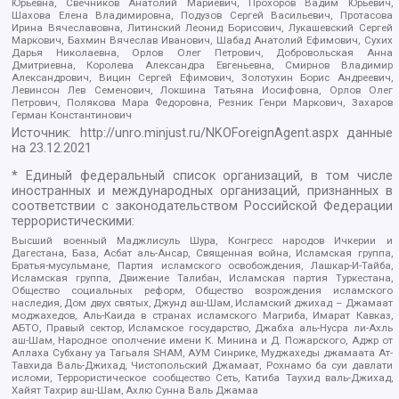
Юрьевна, Свечников Анатолий Мариевич, Прохоров Вадим Юрьевич,
Шахова Елена Владимировна, Подузов Сергей Васильевич, Протасова
Ирина Вячеславовна, Литинский Леонид Борисович, Лукашевский Сергей
Маркович, Бахмин Вячеслав Иванович, Шабад Анатолий Ефимович, Сухих
Дарья Николаевна, Орлов Олег Петрович, Добровольская Анна
Дмитриевна, Королева Александра Евгеньевна, Смирнов Владимир
Александрович, Вицин Сергей Ефимович, Золотухин Борис Андреевич,
Левинсон Лев Семенович, Локшина Татьяна Иосифовна, Орлов Олег
Петрович, Полякова Мара Федоровна, Резник Генри Маркович, Захаров
Герман Константинович
Источник:
http://unro.minjust.ru/NKOForeignAgent.aspx
данные
на
23.12.2021
* Единый федеральный список организаций, в том числе
иностранных и международных организаций, признанных в
соответствии с законодательством Российской Федерации
террористическими:
Высший военный Маджлисуль Шура, Конгресс народов Ичкерии и
Дагестана, База, Асбат аль-Ансар, Священная война, Исламская группа,
Братья-мусульмане, Партия исламского освобождения, Лашкар-И-Тайба,
Исламская группа, Движение Талибан, Исламская партия Туркестана,
Общество социальных реформ, Общество возрождения исламского
наследия, Дом двух святых, Джунд аш-Шам, Исламский джихад – Джамаат
моджахедов, Аль-Каида в странах исламского Магриба, Имарат Кавказ,
АБТО, Правый сектор, Исламское государство, Джабха аль-Нусра ли-Ахль
аш-Шам, Народное ополчение имени К. Минина и Д. Пожарского, Аджр от
Аллаха Субхану уа Тагьаля SHAM, АУМ Синрике, Муджахеды джамаата Ат-
Тавхида Валь-Джихад, Чистопольский Джамаат, Рохнамо ба суи давлати
исломи, Террористическое сообщество Сеть, Катиба Таухид валь-Джихад,
Хайят Тахрир аш-Шам, Ахлю Сунна Валь Джамаа