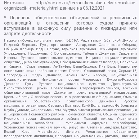
Источник:
http://nac.gov.ru/terroristicheskie-i-ekstremistskie-
organizacii-i-materialy.html
данные на
06.12.2021
* Перечень общественных объединений и религиозных
организаций в отношении которых судом принято
вступившее в законную силу решение о ликвидации или
запрете деятельности:
Национал-большевистская партия, ВЕК РА, Рада земли Кубанской Духовно
Родовой Державы Русь, организация Асгардская Славянская Община,
Община Капища Веды Перуна, Мужская Духовная Семинария Духовное
Учреждение, Нурджулар, К Богодержавию, Таблиги Джамаат, Свидетели
Иеговы, Русское национальное единство, Национал-социалистическое
общество, Джамаат мувахидов, Объединенный Вилайат Кабарды, Балкарии
и Карачая, Союз славян, Ат-Такфир Валь-Хиджра, Пит Буль, Национал-
социалистическая рабочая партия России, Славянский союз, Формат-18,
Благородный Орден Дьявола, Армия воли народа, Национальная
Социалистическая Инициатива города Череповца, Духовно-Родовая
Держава Русь, Русское национальное единство, Древнерусской
Инглистической церкви Православных Староверов-Инглингов, Русский
общенациональный союз, Движение против нелегальной иммиграции,
Кровь и Честь, О свободе совести и о религиозных объединениях, Омская
организация общественного политического движения Русское
национальное единство, Северное Братство, Клуб Болельщиков Футбольного
Клуба Динамо, Файзрахманисты, Мусульманская религиозная организация
п. Боровский Тюменского района Тюменской области, Община Коренного
Русского народа Щелковского района, Правый сектор, Украинская
национальная ассамблея – Украинская народная самооборона,
Украинская повстанческая армия, Тризуб им. Степана Бандеры, Братство,
Белый Крест, Misanthropic division, Религиозное объединение
последователей инглиизма, Народная Социальная Инициатива, TulaSkins,