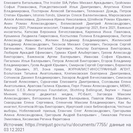
Елизавета Витальевна, The Insider SIA, Рубин Михаил Аркадьевич, Гройсман
Софья Романовна, Рождественский Илья Дмитриевич, Апухтина Юлия
Владимировна, Постернак Алексей Евгеньевич, Телеканал Дождь, Петров
Степан Юрьевич, Istories fonds, Шмагун Олеся Валентиновна, Мароховская
Алеся Алексеевна, Долинина Ирина Николаевна, Шлейнов Роман Юрьевич,
Анин Роман Александрович, Великовский Дмитрий Александрович,
Альтаир 2021, Ромашки монолит, Главный редактор 2021, Вега 2021, Важные
иноагенты, Каткова Вероника Вячеславовна, Карезина Инна Павловна,
Кузьмина Людмила Гавриловна, Костылева Полина Владимировна, Лютов
Александр Иванович, Жилкин Владимир Владимирович, Жилинский
Владимир Александрович, Тихонов Михаил Сергеевич, Пискунов Сергей
Евгеньевич, Ковин Виталий Сергеевич, Кильтау Екатерина Викторовна,
Любарев Аркадий Ефимович, Гурман Юрий Альбертович, Грезев Александр
Викторович, Важенков Артем Валерьевич, Иванова София Юрьевна,
Пигалкин Илья Валерьевич, Петров Алексей Викторович, Егоров Владимир
Владимирович, Гусев Андрей Юрьевич, Смирнов Сергей Сергеевич, Верзилов
Петр Юрьевич, ЗП, Зона права, ЖУРНАЛИСТ-ИНОСТРАННЫЙ АГЕНТ,
Вольтская Татьяна Анатольевна, Клепиковская Екатерина Дмитриевна,
Сотников Даниил Владимирович, Захаров Андрей Вячеславович, Симонов
Евгений Алексеевич, Сурначева Елизавета Дмитриевна, Соловьева Елена
Анатольевна, Арапова Галина Юрьевна, Перл Роман Александрович, МЕМО,
Mason G.E.S. Anonymous Foundation, Stichting Bellingcat, Якутия – Наше
Мнение, Москоу диджитал медиа, РС-Балт, Заговора Максим
Александрович, Ветошкина Валерия Валерьевна, Павлов Иван Юрьевич,
Скворцова Елена Сергеевна, Оленичев Максим Владимирович, Как бы
инагент, Кочетков Игорь Викторович, Иркутский союз библиофилов, Честные
выборы, Нобелевский призыв, Еланчик Олег Александрович, Григорьева
Алина Александровна, Григорьев Андрей Валерьевич , Гималова Регина
Эмилевна, Хисамова Регина Фаритовна
Источник:
https://minjust.gov.ru/ru/documents/7755/
данные на
03.12.2021