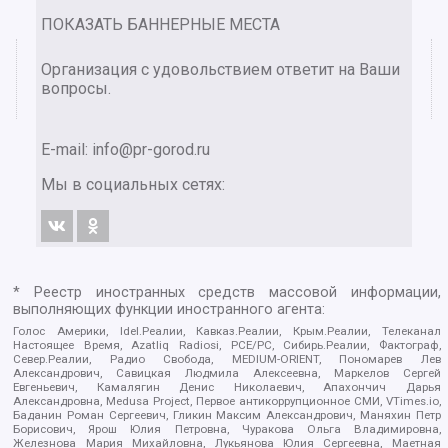
ПОКАЗАТЬ БАННЕРНЫЕ МЕСТА
Организация с удовольствием ответит на Ваши
вопросы.
E-mail:
info@pr-gorod.ru
Мы в социальных сетях:
* Реестр иностранных средств массовой информации,
выполняющих функции иностранного агента:
Голос Америки, Idel.Реалии, Кавказ.Реалии, Крым.Реалии, Телеканал
Настоящее Время, Azatliq Radiosi, PCE/PC, Сибирь.Реалии, Фактограф,
Север.Реалии, Радио Свобода, MEDIUM-ORIENT, Пономарев Лев
Александрович, Савицкая Людмила Алексеевна, Маркелов Сергей
Евгеньевич, Камалягин Денис Николаевич, Апахончич Дарья
Александровна, Medusa Project, Первое антикоррупционное СМИ, VTimes.io,
Баданин Роман Сергеевич, Гликин Максим Александрович, Маняхин Петр
Борисович, Ярош Юлия Петровна, Чуракова Ольга Владимировна,
Железнова Мария Михайловна, Лукьянова Юлия Сергеевна, Маетная