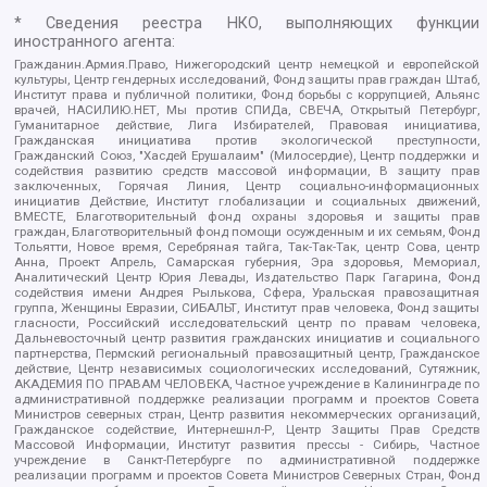
* Сведения реестра НКО, выполняющих функции
иностранного агента:
Гражданин.Армия.Право, Нижегородский центр немецкой и европейской
культуры, Центр гендерных исследований, Фонд защиты прав граждан Штаб,
Институт права и публичной политики, Фонд борьбы с коррупцией, Альянс
врачей, НАСИЛИЮ.НЕТ, Мы против СПИДа, СВЕЧА, Открытый Петербург,
Гуманитарное действие, Лига Избирателей, Правовая инициатива,
Гражданская инициатива против экологической преступности,
Гражданский Союз, "Хасдей Ерушалаим" (Милосердие), Центр поддержки и
содействия развитию средств массовой информации, В защиту прав
заключенных, Горячая Линия, Центр социально-информационных
инициатив Действие, Институт глобализации и социальных движений,
ВМЕСТЕ, Благотворительный фонд охраны здоровья и защиты прав
граждан, Благотворительный фонд помощи осужденным и их семьям, Фонд
Тольятти, Новое время, Серебряная тайга, Так-Так-Так, центр Сова, центр
Анна, Проект Апрель, Самарская губерния, Эра здоровья, Мемориал,
Аналитический Центр Юрия Левады, Издательство Парк Гагарина, Фонд
содействия имени Андрея Рылькова, Сфера, Уральская правозащитная
группа, Женщины Евразии, СИБАЛЬТ, Институт прав человека, Фонд защиты
гласности, Российский исследовательский центр по правам человека,
Дальневосточный центр развития гражданских инициатив и социального
партнерства, Пермский региональный правозащитный центр, Гражданское
действие, Центр независимых социологических исследований, Сутяжник,
АКАДЕМИЯ ПО ПРАВАМ ЧЕЛОВЕКА, Частное учреждение в Калининграде по
административной поддержке реализации программ и проектов Совета
Министров северных стран, Центр развития некоммерческих организаций,
Гражданское содействие, Интернешнл-Р, Центр Защиты Прав Средств
Массовой Информации, Институт развития прессы - Сибирь, Частное
учреждение в Санкт-Петербурге по административной поддержке
реализации программ и проектов Совета Министров Северных Стран, Фонд