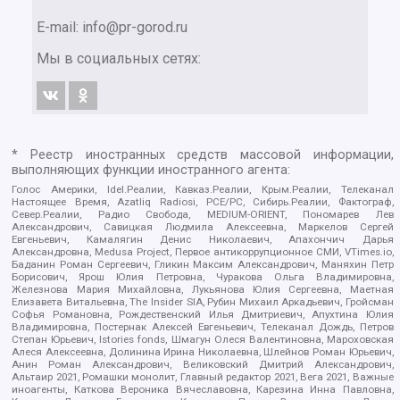
E-mail:
info@pr-gorod.ru
Мы в социальных сетях:
* Реестр иностранных средств массовой информации,
выполняющих функции иностранного агента:
Голос Америки, Idel.Реалии, Кавказ.Реалии, Крым.Реалии, Телеканал
Настоящее Время, Azatliq Radiosi, PCE/PC, Сибирь.Реалии, Фактограф,
Север.Реалии, Радио Свобода, MEDIUM-ORIENT, Пономарев Лев
Александрович, Савицкая Людмила Алексеевна, Маркелов Сергей
Евгеньевич, Камалягин Денис Николаевич, Апахончич Дарья
Александровна, Medusa Project, Первое антикоррупционное СМИ, VTimes.io,
Баданин Роман Сергеевич, Гликин Максим Александрович, Маняхин Петр
Борисович, Ярош Юлия Петровна, Чуракова Ольга Владимировна,
Железнова Мария Михайловна, Лукьянова Юлия Сергеевна, Маетная
Елизавета Витальевна, The Insider SIA, Рубин Михаил Аркадьевич, Гройсман
Софья Романовна, Рождественский Илья Дмитриевич, Апухтина Юлия
Владимировна, Постернак Алексей Евгеньевич, Телеканал Дождь, Петров
Степан Юрьевич, Istories fonds, Шмагун Олеся Валентиновна, Мароховская
Алеся Алексеевна, Долинина Ирина Николаевна, Шлейнов Роман Юрьевич,
Анин Роман Александрович, Великовский Дмитрий Александрович,
Альтаир 2021, Ромашки монолит, Главный редактор 2021, Вега 2021, Важные
иноагенты, Каткова Вероника Вячеславовна, Карезина Инна Павловна,