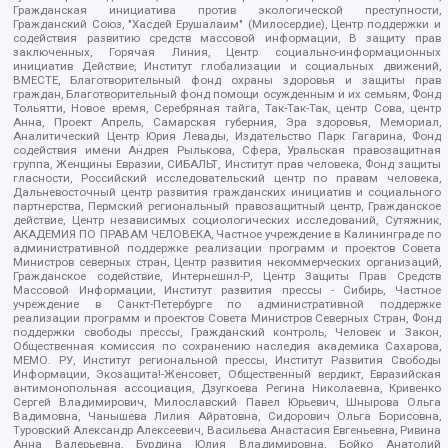
Гражданская инициатива против экологической преступности,
Гражданский Союз, "Хасдей Ерушалаим" (Милосердие), Центр поддержки и
содействия развитию средств массовой информации, В защиту прав
заключенных, Горячая Линия, Центр социально-информационных
инициатив Действие, Институт глобализации и социальных движений,
ВМЕСТЕ, Благотворительный фонд охраны здоровья и защиты прав
граждан, Благотворительный фонд помощи осужденным и их семьям, Фонд
Тольятти, Новое время, Серебряная тайга, Так-Так-Так, центр Сова, центр
Анна, Проект Апрель, Самарская губерния, Эра здоровья, Мемориал,
Аналитический Центр Юрия Левады, Издательство Парк Гагарина, Фонд
содействия имени Андрея Рылькова, Сфера, Уральская правозащитная
группа, Женщины Евразии, СИБАЛЬТ, Институт прав человека, Фонд защиты
гласности, Российский исследовательский центр по правам человека,
Дальневосточный центр развития гражданских инициатив и социального
партнерства, Пермский региональный правозащитный центр, Гражданское
действие, Центр независимых социологических исследований, Сутяжник,
АКАДЕМИЯ ПО ПРАВАМ ЧЕЛОВЕКА, Частное учреждение в Калининграде по
административной поддержке реализации программ и проектов Совета
Министров северных стран, Центр развития некоммерческих организаций,
Гражданское содействие, Интернешнл-Р, Центр Защиты Прав Средств
Массовой Информации, Институт развития прессы - Сибирь, Частное
учреждение в Санкт-Петербурге по административной поддержке
реализации программ и проектов Совета Министров Северных Стран, Фонд
поддержки свободы прессы, Гражданский контроль, Человек и Закон,
Общественная комиссия по сохранению наследия академика Сахарова,
МЕМО. РУ, Институт региональной прессы, Институт Развития Свободы
Информации, Экозащита!-Женсовет, Общественный вердикт, Евразийская
антимонопольная ассоциация, Дзугкоева Регина Николаевна, Кривенко
Сергей Владимирович, Милославский Павел Юрьевич, Шнырова Ольга
Вадимовна, Чанышева Лилия Айратовна, Сидорович Ольга Борисовна,
Туровский Александр Алексеевич, Васильева Анастасия Евгеньевна, Ривина
Анна Валерьевна, Бурдина Юлия Владимировна, Бойко Анатолий