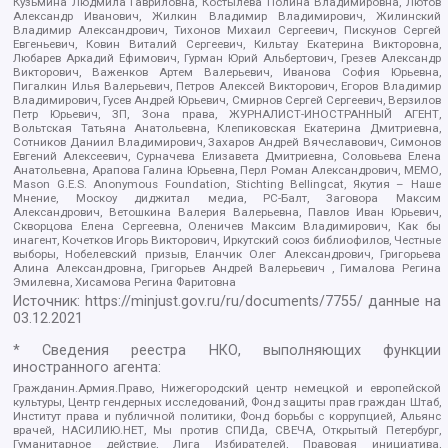
Кузьмина Людмила Гавриловна, Костылева Полина Владимировна, Лютов
Александр Иванович, Жилкин Владимир Владимирович, Жилинский
Владимир Александрович, Тихонов Михаил Сергеевич, Пискунов Сергей
Евгеньевич, Ковин Виталий Сергеевич, Кильтау Екатерина Викторовна,
Любарев Аркадий Ефимович, Гурман Юрий Альбертович, Грезев Александр
Викторович, Важенков Артем Валерьевич, Иванова София Юрьевна,
Пигалкин Илья Валерьевич, Петров Алексей Викторович, Егоров Владимир
Владимирович, Гусев Андрей Юрьевич, Смирнов Сергей Сергеевич, Верзилов
Петр Юрьевич, ЗП, Зона права, ЖУРНАЛИСТ-ИНОСТРАННЫЙ АГЕНТ,
Вольтская Татьяна Анатольевна, Клепиковская Екатерина Дмитриевна,
Сотников Даниил Владимирович, Захаров Андрей Вячеславович, Симонов
Евгений Алексеевич, Сурначева Елизавета Дмитриевна, Соловьева Елена
Анатольевна, Арапова Галина Юрьевна, Перл Роман Александрович, МЕМО,
Mason G.E.S. Anonymous Foundation, Stichting Bellingcat, Якутия – Наше
Мнение, Москоу диджитал медиа, РС-Балт, Заговора Максим
Александрович, Ветошкина Валерия Валерьевна, Павлов Иван Юрьевич,
Скворцова Елена Сергеевна, Оленичев Максим Владимирович, Как бы
инагент, Кочетков Игорь Викторович, Иркутский союз библиофилов, Честные
выборы, Нобелевский призыв, Еланчик Олег Александрович, Григорьева
Алина Александровна, Григорьев Андрей Валерьевич , Гималова Регина
Эмилевна, Хисамова Регина Фаритовна
Источник:
https://minjust.gov.ru/ru/documents/7755/
данные на
03.12.2021
* Сведения реестра НКО, выполняющих функции
иностранного агента:
Гражданин.Армия.Право, Нижегородский центр немецкой и европейской
культуры, Центр гендерных исследований, Фонд защиты прав граждан Штаб,
Институт права и публичной политики, Фонд борьбы с коррупцией, Альянс
врачей, НАСИЛИЮ.НЕТ, Мы против СПИДа, СВЕЧА, Открытый Петербург,
Гуманитарное действие, Лига Избирателей, Правовая инициатива,