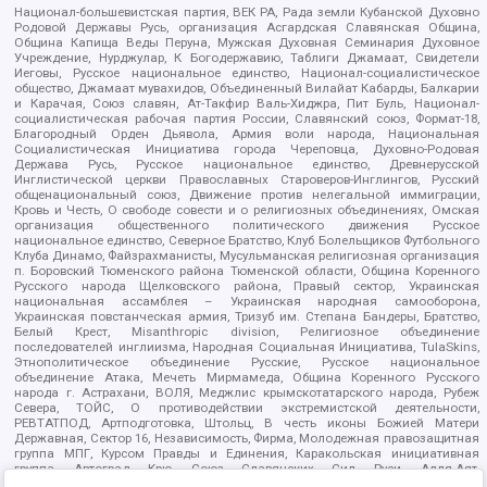
Национал-большевистская партия, ВЕК РА, Рада земли Кубанской Духовно
Родовой Державы Русь, организация Асгардская Славянская Община,
Община Капища Веды Перуна, Мужская Духовная Семинария Духовное
Учреждение, Нурджулар, К Богодержавию, Таблиги Джамаат, Свидетели
Иеговы, Русское национальное единство, Национал-социалистическое
общество, Джамаат мувахидов, Объединенный Вилайат Кабарды, Балкарии
и Карачая, Союз славян, Ат-Такфир Валь-Хиджра, Пит Буль, Национал-
социалистическая рабочая партия России, Славянский союз, Формат-18,
Благородный Орден Дьявола, Армия воли народа, Национальная
Социалистическая Инициатива города Череповца, Духовно-Родовая
Держава Русь, Русское национальное единство, Древнерусской
Инглистической церкви Православных Староверов-Инглингов, Русский
общенациональный союз, Движение против нелегальной иммиграции,
Кровь и Честь, О свободе совести и о религиозных объединениях, Омская
организация общественного политического движения Русское
национальное единство, Северное Братство, Клуб Болельщиков Футбольного
Клуба Динамо, Файзрахманисты, Мусульманская религиозная организация
п. Боровский Тюменского района Тюменской области, Община Коренного
Русского народа Щелковского района, Правый сектор, Украинская
национальная ассамблея – Украинская народная самооборона,
Украинская повстанческая армия, Тризуб им. Степана Бандеры, Братство,
Белый Крест, Misanthropic division, Религиозное объединение
последователей инглиизма, Народная Социальная Инициатива, TulaSkins,
Этнополитическое объединение Русские, Русское национальное
объединение Атака, Мечеть Мирмамеда, Община Коренного Русского
народа г. Астрахани, ВОЛЯ, Меджлис крымскотатарского народа, Рубеж
Севера, ТОЙС, О противодействии экстремистской деятельности,
РЕВТАТПОД, Артподготовка, Штольц, В честь иконы Божией Матери
Державная, Сектор 16, Независимость, Фирма, Молодежная правозащитная
группа МПГ, Курсом Правды и Единения, Каракольская инициативная
группа, Автоград Крю, Союз Славянских Сил Руси, Алля-Аят,
Благотворительный пансионат Ак Умут, Русская республика Русь,