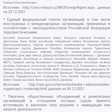
Герман Константинович
Источник:
http://unro.minjust.ru/NKOForeignAgent.aspx
данные
на
23.12.2021
* Единый федеральный список организаций, в том числе
иностранных и международных организаций, признанных в
соответствии с законодательством Российской Федерации
террористическими:
Высший военный Маджлисуль Шура, Конгресс народов Ичкерии и
Дагестана, База, Асбат аль-Ансар, Священная война, Исламская группа,
Братья-мусульмане, Партия исламского освобождения, Лашкар-И-Тайба,
Исламская группа, Движение Талибан, Исламская партия Туркестана,
Общество социальных реформ, Общество возрождения исламского
наследия, Дом двух святых, Джунд аш-Шам, Исламский джихад – Джамаат
моджахедов, Аль-Каида в странах исламского Магриба, Имарат Кавказ,
АБТО, Правый сектор, Исламское государство, Джабха аль-Нусра ли-Ахль
аш-Шам, Народное ополчение имени К. Минина и Д. Пожарского, Аджр от
Аллаха Субхану уа Тагьаля SHAM, АУМ Синрике, Муджахеды джамаата Ат-
Тавхида Валь-Джихад, Чистопольский Джамаат, Рохнамо ба суи давлати
исломи, Террористическое сообщество Сеть, Катиба Таухид валь-Джихад,
Хайят Тахрир аш-Шам, Ахлю Сунна Валь Джамаа
Источник:
http://nac.gov.ru/terroristicheskie-i-ekstremistskie-
organizacii-i-materialy.html
данные на
06.12.2021
* Перечень общественных объединений и религиозных
организаций в отношении которых судом принято
вступившее в законную силу решение о ликвидации или
запрете деятельности: