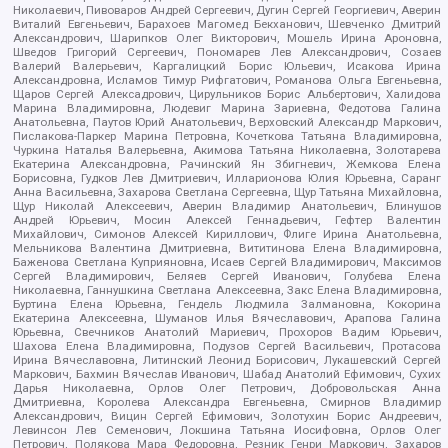
Николаевич, Пивоваров Андрей Сергеевич, Дугин Сергей Георгиевич, Аверин
Виталий Евгеньевич, Барахоев Магомед Бекханович, Шевченко Дмитрий
Александрович, Шарипков Олег Викторович, Мошель Ирина Ароновна,
Шведов Григорий Сергеевич, Пономарев Лев Александрович, Созаев
Валерий Валерьевич, Каргалицкий Борис Юльевич, Исакова Ирина
Александровна, Исламов Тимур Рифгатович, Романова Ольга Евгеньевна,
Щаров Сергей Алексадрович, Цирульников Борис Альбертович, Халидова
Марина Владимировна, Людевиг Марина Зариевна, Федотова Галина
Анатольевна, Паутов Юрий Анатольевич, Верховский Александр Маркович,
Пислакова-Паркер Марина Петровна, Кочеткова Татьяна Владимировна,
Чуркина Наталья Валерьевна, Акимова Татьяна Николаевна, Золотарева
Екатерина Александровна, Рачинский Ян Збигневич, Жемкова Елена
Борисовна, Гудков Лев Дмитриевич, Илларионова Юлия Юрьевна, Саранг
Анна Васильевна, Захарова Светлана Сергеевна, Щур Татьяна Михайловна,
Щур Николай Алексеевич, Аверин Владимир Анатольевич, Блинушов
Андрей Юрьевич, Мосин Алексей Геннадьевич, Гефтер Валентин
Михайлович, Симонов Алексей Кириллович, Флиге Ирина Анатольевна,
Мельникова Валентина Дмитриевна, Вититинова Елена Владимировна,
Баженова Светлана Куприяновна, Исаев Сергей Владимирович, Максимов
Сергей Владимирович, Беляев Сергей Иванович, Голубева Елена
Николаевна, Ганнушкина Светлана Алексеевна, Закс Елена Владимировна,
Буртина Елена Юрьевна, Гендель Людмила Залмановна, Кокорина
Екатерина Алексеевна, Шуманов Илья Вячеславович, Арапова Галина
Юрьевна, Свечников Анатолий Мариевич, Прохоров Вадим Юрьевич,
Шахова Елена Владимировна, Подузов Сергей Васильевич, Протасова
Ирина Вячеславовна, Литинский Леонид Борисович, Лукашевский Сергей
Маркович, Бахмин Вячеслав Иванович, Шабад Анатолий Ефимович, Сухих
Дарья Николаевна, Орлов Олег Петрович, Добровольская Анна
Дмитриевна, Королева Александра Евгеньевна, Смирнов Владимир
Александрович, Вицин Сергей Ефимович, Золотухин Борис Андреевич,
Левинсон Лев Семенович, Локшина Татьяна Иосифовна, Орлов Олег
Петрович, Полякова Мара Федоровна, Резник Генри Маркович, Захаров