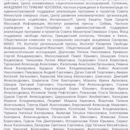
действие, Центр независимых социологических исследований, Сутяжник,
АКАДЕМИЯ ПО ПРАВАМ ЧЕЛОВЕКА, Частное учреждение в Калининграде по
административной поддержке реализации программ и проектов Совета
Министров северных стран, Центр развития некоммерческих организаций,
Гражданское содействие, Интернешнл-Р, Центр Защиты Прав Средств
Массовой Информации, Институт развития прессы - Сибирь, Частное
учреждение в Санкт-Петербурге по административной поддержке
реализации программ и проектов Совета Министров Северных Стран, Фонд
поддержки свободы прессы, Гражданский контроль, Человек и Закон,
Общественная комиссия по сохранению наследия академика Сахарова,
МЕМО. РУ, Институт региональной прессы, Институт Развития Свободы
Информации, Экозащита!-Женсовет, Общественный вердикт, Евразийская
антимонопольная ассоциация, Дзугкоева Регина Николаевна, Кривенко
Сергей Владимирович, Милославский Павел Юрьевич, Шнырова Ольга
Вадимовна, Чанышева Лилия Айратовна, Сидорович Ольга Борисовна,
Туровский Александр Алексеевич, Васильева Анастасия Евгеньевна, Ривина
Анна Валерьевна, Бурдина Юлия Владимировна, Бойко Анатолий
Николаевич, Пивоваров Андрей Сергеевич, Дугин Сергей Георгиевич, Аверин
Виталий Евгеньевич, Барахоев Магомед Бекханович, Шевченко Дмитрий
Александрович, Шарипков Олег Викторович, Мошель Ирина Ароновна,
Шведов Григорий Сергеевич, Пономарев Лев Александрович, Созаев
Валерий Валерьевич, Каргалицкий Борис Юльевич, Исакова Ирина
Александровна, Исламов Тимур Рифгатович, Романова Ольга Евгеньевна,
Щаров Сергей Алексадрович, Цирульников Борис Альбертович, Халидова
Марина Владимировна, Людевиг Марина Зариевна, Федотова Галина
Анатольевна, Паутов Юрий Анатольевич, Верховский Александр Маркович,
Пислакова-Паркер Марина Петровна, Кочеткова Татьяна Владимировна,
Чуркина Наталья Валерьевна, Акимова Татьяна Николаевна, Золотарева
Екатерина Александровна, Рачинский Ян Збигневич, Жемкова Елена
Борисовна, Гудков Лев Дмитриевич, Илларионова Юлия Юрьевна, Саранг
Анна Васильевна, Захарова Светлана Сергеевна, Щур Татьяна Михайловна,
Щур Николай Алексеевич, Аверин Владимир Анатольевич, Блинушов