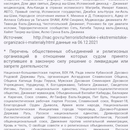
наследия, Дом двух святых, Джунд аш-Шам, Исламский джихад – Джамаат
моджахедов, Аль-Каида в странах исламского Магриба, Имарат Кавказ,
АБТО, Правый сектор, Исламское государство, Джабха аль-Нусра ли-Ахль
аш-Шам, Народное ополчение имени К. Минина и Д. Пожарского, Аджр от
Аллаха Субхану уа Тагьаля SHAM, АУМ Синрике, Муджахеды джамаата Ат-
Тавхида Валь-Джихад, Чистопольский Джамаат, Рохнамо ба суи давлати
исломи, Террористическое сообщество Сеть, Катиба Таухид валь-Джихад,
Хайят Тахрир аш-Шам, Ахлю Сунна Валь Джамаа
Источник:
http://nac.gov.ru/terroristicheskie-i-ekstremistskie-
organizacii-i-materialy.html
данные на
06.12.2021
* Перечень общественных объединений и религиозных
организаций в отношении которых судом принято
вступившее в законную силу решение о ликвидации или
запрете деятельности:
Национал-большевистская партия, ВЕК РА, Рада земли Кубанской Духовно
Родовой Державы Русь, организация Асгардская Славянская Община,
Община Капища Веды Перуна, Мужская Духовная Семинария Духовное
Учреждение, Нурджулар, К Богодержавию, Таблиги Джамаат, Свидетели
Иеговы, Русское национальное единство, Национал-социалистическое
общество, Джамаат мувахидов, Объединенный Вилайат Кабарды, Балкарии
и Карачая, Союз славян, Ат-Такфир Валь-Хиджра, Пит Буль, Национал-
социалистическая рабочая партия России, Славянский союз, Формат-18,
Благородный Орден Дьявола, Армия воли народа, Национальная
Социалистическая Инициатива города Череповца, Духовно-Родовая
Держава Русь, Русское национальное единство, Древнерусской
Инглистической церкви Православных Староверов-Инглингов, Русский
общенациональный союз, Движение против нелегальной иммиграции,
Кровь и Честь, О свободе совести и о религиозных объединениях, Омская
организация общественного политического движения Русское