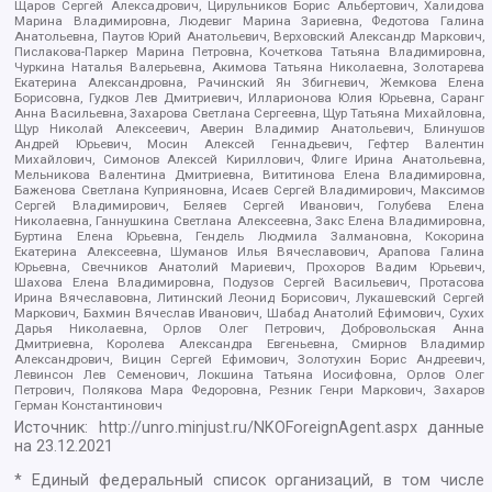
Щаров Сергей Алексадрович, Цирульников Борис Альбертович, Халидова
Марина Владимировна, Людевиг Марина Зариевна, Федотова Галина
Анатольевна, Паутов Юрий Анатольевич, Верховский Александр Маркович,
Пислакова-Паркер Марина Петровна, Кочеткова Татьяна Владимировна,
Чуркина Наталья Валерьевна, Акимова Татьяна Николаевна, Золотарева
Екатерина Александровна, Рачинский Ян Збигневич, Жемкова Елена
Борисовна, Гудков Лев Дмитриевич, Илларионова Юлия Юрьевна, Саранг
Анна Васильевна, Захарова Светлана Сергеевна, Щур Татьяна Михайловна,
Щур Николай Алексеевич, Аверин Владимир Анатольевич, Блинушов
Андрей Юрьевич, Мосин Алексей Геннадьевич, Гефтер Валентин
Михайлович, Симонов Алексей Кириллович, Флиге Ирина Анатольевна,
Мельникова Валентина Дмитриевна, Вититинова Елена Владимировна,
Баженова Светлана Куприяновна, Исаев Сергей Владимирович, Максимов
Сергей Владимирович, Беляев Сергей Иванович, Голубева Елена
Николаевна, Ганнушкина Светлана Алексеевна, Закс Елена Владимировна,
Буртина Елена Юрьевна, Гендель Людмила Залмановна, Кокорина
Екатерина Алексеевна, Шуманов Илья Вячеславович, Арапова Галина
Юрьевна, Свечников Анатолий Мариевич, Прохоров Вадим Юрьевич,
Шахова Елена Владимировна, Подузов Сергей Васильевич, Протасова
Ирина Вячеславовна, Литинский Леонид Борисович, Лукашевский Сергей
Маркович, Бахмин Вячеслав Иванович, Шабад Анатолий Ефимович, Сухих
Дарья Николаевна, Орлов Олег Петрович, Добровольская Анна
Дмитриевна, Королева Александра Евгеньевна, Смирнов Владимир
Александрович, Вицин Сергей Ефимович, Золотухин Борис Андреевич,
Левинсон Лев Семенович, Локшина Татьяна Иосифовна, Орлов Олег
Петрович, Полякова Мара Федоровна, Резник Генри Маркович, Захаров
Герман Константинович
Источник:
http://unro.minjust.ru/NKOForeignAgent.aspx
данные
на
23.12.2021
* Единый федеральный список организаций, в том числе