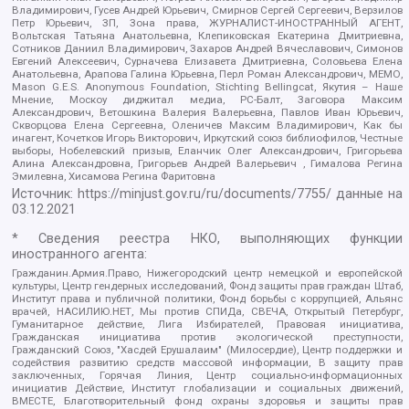
Владимирович, Гусев Андрей Юрьевич, Смирнов Сергей Сергеевич, Верзилов
Петр Юрьевич, ЗП, Зона права, ЖУРНАЛИСТ-ИНОСТРАННЫЙ АГЕНТ,
Вольтская Татьяна Анатольевна, Клепиковская Екатерина Дмитриевна,
Сотников Даниил Владимирович, Захаров Андрей Вячеславович, Симонов
Евгений Алексеевич, Сурначева Елизавета Дмитриевна, Соловьева Елена
Анатольевна, Арапова Галина Юрьевна, Перл Роман Александрович, МЕМО,
Mason G.E.S. Anonymous Foundation, Stichting Bellingcat, Якутия – Наше
Мнение, Москоу диджитал медиа, РС-Балт, Заговора Максим
Александрович, Ветошкина Валерия Валерьевна, Павлов Иван Юрьевич,
Скворцова Елена Сергеевна, Оленичев Максим Владимирович, Как бы
инагент, Кочетков Игорь Викторович, Иркутский союз библиофилов, Честные
выборы, Нобелевский призыв, Еланчик Олег Александрович, Григорьева
Алина Александровна, Григорьев Андрей Валерьевич , Гималова Регина
Эмилевна, Хисамова Регина Фаритовна
Источник:
https://minjust.gov.ru/ru/documents/7755/
данные на
03.12.2021
* Сведения реестра НКО, выполняющих функции
иностранного агента:
Гражданин.Армия.Право, Нижегородский центр немецкой и европейской
культуры, Центр гендерных исследований, Фонд защиты прав граждан Штаб,
Институт права и публичной политики, Фонд борьбы с коррупцией, Альянс
врачей, НАСИЛИЮ.НЕТ, Мы против СПИДа, СВЕЧА, Открытый Петербург,
Гуманитарное действие, Лига Избирателей, Правовая инициатива,
Гражданская инициатива против экологической преступности,
Гражданский Союз, "Хасдей Ерушалаим" (Милосердие), Центр поддержки и
содействия развитию средств массовой информации, В защиту прав
заключенных, Горячая Линия, Центр социально-информационных
инициатив Действие, Институт глобализации и социальных движений,
ВМЕСТЕ, Благотворительный фонд охраны здоровья и защиты прав