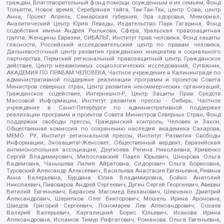
граждан, Благотворительный фонд помощи осужденным и их семьям, Фонд
Тольятти, Новое время, Серебряная тайга, Так-Так-Так, центр Сова, центр
Анна, Проект Апрель, Самарская губерния, Эра здоровья, Мемориал,
Аналитический Центр Юрия Левады, Издательство Парк Гагарина, Фонд
содействия имени Андрея Рылькова, Сфера, Уральская правозащитная
группа, Женщины Евразии, СИБАЛЬТ, Институт прав человека, Фонд защиты
гласности, Российский исследовательский центр по правам человека,
Дальневосточный центр развития гражданских инициатив и социального
партнерства, Пермский региональный правозащитный центр, Гражданское
действие, Центр независимых социологических исследований, Сутяжник,
АКАДЕМИЯ ПО ПРАВАМ ЧЕЛОВЕКА, Частное учреждение в Калининграде по
административной поддержке реализации программ и проектов Совета
Министров северных стран, Центр развития некоммерческих организаций,
Гражданское содействие, Интернешнл-Р, Центр Защиты Прав Средств
Массовой Информации, Институт развития прессы - Сибирь, Частное
учреждение в Санкт-Петербурге по административной поддержке
реализации программ и проектов Совета Министров Северных Стран, Фонд
поддержки свободы прессы, Гражданский контроль, Человек и Закон,
Общественная комиссия по сохранению наследия академика Сахарова,
МЕМО. РУ, Институт региональной прессы, Институт Развития Свободы
Информации, Экозащита!-Женсовет, Общественный вердикт, Евразийская
антимонопольная ассоциация, Дзугкоева Регина Николаевна, Кривенко
Сергей Владимирович, Милославский Павел Юрьевич, Шнырова Ольга
Вадимовна, Чанышева Лилия Айратовна, Сидорович Ольга Борисовна,
Туровский Александр Алексеевич, Васильева Анастасия Евгеньевна, Ривина
Анна Валерьевна, Бурдина Юлия Владимировна, Бойко Анатолий
Николаевич, Пивоваров Андрей Сергеевич, Дугин Сергей Георгиевич, Аверин
Виталий Евгеньевич, Барахоев Магомед Бекханович, Шевченко Дмитрий
Александрович, Шарипков Олег Викторович, Мошель Ирина Ароновна,
Шведов Григорий Сергеевич, Пономарев Лев Александрович, Созаев
Валерий Валерьевич, Каргалицкий Борис Юльевич, Исакова Ирина
Александровна, Исламов Тимур Рифгатович, Романова Ольга Евгеньевна,