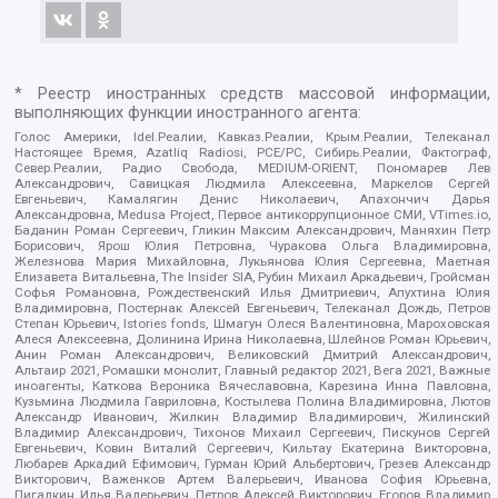
* Реестр иностранных средств массовой информации,
выполняющих функции иностранного агента:
Голос Америки, Idel.Реалии, Кавказ.Реалии, Крым.Реалии, Телеканал
Настоящее Время, Azatliq Radiosi, PCE/PC, Сибирь.Реалии, Фактограф,
Север.Реалии, Радио Свобода, MEDIUM-ORIENT, Пономарев Лев
Александрович, Савицкая Людмила Алексеевна, Маркелов Сергей
Евгеньевич, Камалягин Денис Николаевич, Апахончич Дарья
Александровна, Medusa Project, Первое антикоррупционное СМИ, VTimes.io,
Баданин Роман Сергеевич, Гликин Максим Александрович, Маняхин Петр
Борисович, Ярош Юлия Петровна, Чуракова Ольга Владимировна,
Железнова Мария Михайловна, Лукьянова Юлия Сергеевна, Маетная
Елизавета Витальевна, The Insider SIA, Рубин Михаил Аркадьевич, Гройсман
Софья Романовна, Рождественский Илья Дмитриевич, Апухтина Юлия
Владимировна, Постернак Алексей Евгеньевич, Телеканал Дождь, Петров
Степан Юрьевич, Istories fonds, Шмагун Олеся Валентиновна, Мароховская
Алеся Алексеевна, Долинина Ирина Николаевна, Шлейнов Роман Юрьевич,
Анин Роман Александрович, Великовский Дмитрий Александрович,
Альтаир 2021, Ромашки монолит, Главный редактор 2021, Вега 2021, Важные
иноагенты, Каткова Вероника Вячеславовна, Карезина Инна Павловна,
Кузьмина Людмила Гавриловна, Костылева Полина Владимировна, Лютов
Александр Иванович, Жилкин Владимир Владимирович, Жилинский
Владимир Александрович, Тихонов Михаил Сергеевич, Пискунов Сергей
Евгеньевич, Ковин Виталий Сергеевич, Кильтау Екатерина Викторовна,
Любарев Аркадий Ефимович, Гурман Юрий Альбертович, Грезев Александр
Викторович, Важенков Артем Валерьевич, Иванова София Юрьевна,
Пигалкин Илья Валерьевич, Петров Алексей Викторович, Егоров Владимир