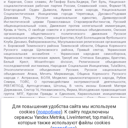
и Карачая, Союз славян, Ат-Такфир Валь-Хиджра, Пит Буль, Национал-
социалистическая рабочая партия России, Славянский союз, Формат-18,
Благородный Орден Дьявола, Армия воли народа, Национальная
Социалистическая Инициатива города Череповца, Духовно-Родовая
Держава Русь, Русское национальное единство, Древнерусской
Инглистической церкви Православных Староверов-Инглингов, Русский
общенациональный союз, Движение против нелегальной иммиграции,
Кровь и Честь, О свободе совести и о религиозных объединениях, Омская
организация общественного политического движения Русское
национальное единство, Северное Братство, Клуб Болельщиков Футбольного
Клуба Динамо, Файзрахманисты, Мусульманская религиозная организация
п. Боровский Тюменского района Тюменской области, Община Коренного
Русского народа Щелковского района, Правый сектор, Украинская
национальная ассамблея – Украинская народная самооборона,
Украинская повстанческая армия, Тризуб им. Степана Бандеры, Братство,
Белый Крест, Misanthropic division, Религиозное объединение
последователей инглиизма, Народная Социальная Инициатива, TulaSkins,
Этнополитическое объединение Русские, Русское национальное
объединение Атака, Мечеть Мирмамеда, Община Коренного Русского
народа г. Астрахани, ВОЛЯ, Меджлис крымскотатарского народа, Рубеж
Севера, ТОЙС, О противодействии экстремистской деятельности,
РЕВТАТПОД, Артподготовка, Штольц, В честь иконы Божией Матери
Державная, Сектор 16, Независимость, Фирма, Молодежная правозащитная
группа МПГ, Курсом Правды и Единения, Каракольская инициативная
группа, Автоград Крю, Союз Славянских Сил Руси, Алля-Аят,
Благотворительный пансионат Ак Умут, Русская республика Русь,
Для повышения удобства сайта мы используем
Арестантское уголовное единство, Башкорт, Нация и свобода, W.H.С., Фалунь
Дафа, Иртыш Ultras, Русский Патриотический клуб-Новокузнецк/РПК,
cookies (
подробнее
). К сайту подключены
Сибирский державный союз, Фонд борьбы с коррупцией, Фонд защиты прав
сервисы Yandex.Metrika, LiveInternet, top.mail.ru,
граждан, Штабы Навального, Совет граждан СССР Прикубанского округа г.
Краснодара
которые также используют файлы cookies
Источник:
https://minjust.gov.ru/ru/documents/7822/
данные на