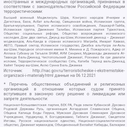
иностранных и международных организаций, признанных в
соответствии с законодательством Российской Федерации
террористическими:
Высший военный Маджлисуль Шура, Конгресс народов Ичкерии и
Дагестана, База, Асбат аль-Ансар, Священная война, Исламская группа,
Братья-мусульмане, Партия исламского освобождения, Лашкар-И-Тайба,
Исламская группа, Движение Талибан, Исламская партия Туркестана,
Общество социальных реформ, Общество возрождения исламского
наследия, Дом двух святых, Джунд аш-Шам, Исламский джихад – Джамаат
моджахедов, Аль-Каида в странах исламского Магриба, Имарат Кавказ,
АБТО, Правый сектор, Исламское государство, Джабха аль-Нусра ли-Ахль
аш-Шам, Народное ополчение имени К. Минина и Д. Пожарского, Аджр от
Аллаха Субхану уа Тагьаля SHAM, АУМ Синрике, Муджахеды джамаата Ат-
Тавхида Валь-Джихад, Чистопольский Джамаат, Рохнамо ба суи давлати
исломи, Террористическое сообщество Сеть, Катиба Таухид валь-Джихад,
Хайят Тахрир аш-Шам, Ахлю Сунна Валь Джамаа
Источник:
http://nac.gov.ru/terroristicheskie-i-ekstremistskie-
organizacii-i-materialy.html
данные на
06.12.2021
* Перечень общественных объединений и религиозных
организаций в отношении которых судом принято
вступившее в законную силу решение о ликвидации или
запрете деятельности:
Национал-большевистская партия, ВЕК РА, Рада земли Кубанской Духовно
Родовой Державы Русь, организация Асгардская Славянская Община,
Община Капища Веды Перуна, Мужская Духовная Семинария Духовное
Учреждение, Нурджулар, К Богодержавию, Таблиги Джамаат, Свидетели
Иеговы, Русское национальное единство, Национал-социалистическое
общество, Джамаат мувахидов, Объединенный Вилайат Кабарды, Балкарии