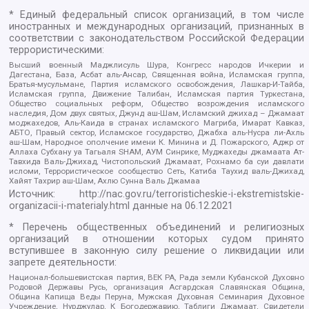
* Единый федеральный список организаций, в том числе
иностранных и международных организаций, признанных в
соответствии с законодательством Российской Федерации
террористическими:
Высший военный Маджлисуль Шура, Конгресс народов Ичкерии и
Дагестана, База, Асбат аль-Ансар, Священная война, Исламская группа,
Братья-мусульмане, Партия исламского освобождения, Лашкар-И-Тайба,
Исламская группа, Движение Талибан, Исламская партия Туркестана,
Общество социальных реформ, Общество возрождения исламского
наследия, Дом двух святых, Джунд аш-Шам, Исламский джихад – Джамаат
моджахедов, Аль-Каида в странах исламского Магриба, Имарат Кавказ,
АБТО, Правый сектор, Исламское государство, Джабха аль-Нусра ли-Ахль
аш-Шам, Народное ополчение имени К. Минина и Д. Пожарского, Аджр от
Аллаха Субхану уа Тагьаля SHAM, АУМ Синрике, Муджахеды джамаата Ат-
Тавхида Валь-Джихад, Чистопольский Джамаат, Рохнамо ба суи давлати
исломи, Террористическое сообщество Сеть, Катиба Таухид валь-Джихад,
Хайят Тахрир аш-Шам, Ахлю Сунна Валь Джамаа
Источник:
http://nac.gov.ru/terroristicheskie-i-ekstremistskie-
organizacii-i-materialy.html
данные на
06.12.2021
* Перечень общественных объединений и религиозных
организаций в отношении которых судом принято
вступившее в законную силу решение о ликвидации или
запрете деятельности:
Национал-большевистская партия, ВЕК РА, Рада земли Кубанской Духовно
Родовой Державы Русь, организация Асгардская Славянская Община,
Община Капища Веды Перуна, Мужская Духовная Семинария Духовное
Учреждение, Нурджулар, К Богодержавию, Таблиги Джамаат, Свидетели