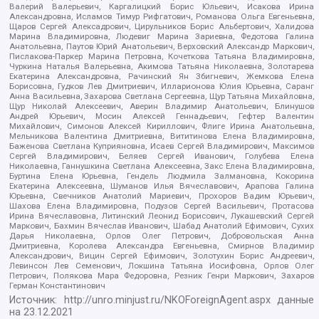
Валерий Валерьевич, Каргалицкий Борис Юльевич, Исакова Ирина
Александровна, Исламов Тимур Рифгатович, Романова Ольга Евгеньевна,
Щаров Сергей Алексадрович, Цирульников Борис Альбертович, Халидова
Марина Владимировна, Людевиг Марина Зариевна, Федотова Галина
Анатольевна, Паутов Юрий Анатольевич, Верховский Александр Маркович,
Пислакова-Паркер Марина Петровна, Кочеткова Татьяна Владимировна,
Чуркина Наталья Валерьевна, Акимова Татьяна Николаевна, Золотарева
Екатерина Александровна, Рачинский Ян Збигневич, Жемкова Елена
Борисовна, Гудков Лев Дмитриевич, Илларионова Юлия Юрьевна, Саранг
Анна Васильевна, Захарова Светлана Сергеевна, Щур Татьяна Михайловна,
Щур Николай Алексеевич, Аверин Владимир Анатольевич, Блинушов
Андрей Юрьевич, Мосин Алексей Геннадьевич, Гефтер Валентин
Михайлович, Симонов Алексей Кириллович, Флиге Ирина Анатольевна,
Мельникова Валентина Дмитриевна, Вититинова Елена Владимировна,
Баженова Светлана Куприяновна, Исаев Сергей Владимирович, Максимов
Сергей Владимирович, Беляев Сергей Иванович, Голубева Елена
Николаевна, Ганнушкина Светлана Алексеевна, Закс Елена Владимировна,
Буртина Елена Юрьевна, Гендель Людмила Залмановна, Кокорина
Екатерина Алексеевна, Шуманов Илья Вячеславович, Арапова Галина
Юрьевна, Свечников Анатолий Мариевич, Прохоров Вадим Юрьевич,
Шахова Елена Владимировна, Подузов Сергей Васильевич, Протасова
Ирина Вячеславовна, Литинский Леонид Борисович, Лукашевский Сергей
Маркович, Бахмин Вячеслав Иванович, Шабад Анатолий Ефимович, Сухих
Дарья Николаевна, Орлов Олег Петрович, Добровольская Анна
Дмитриевна, Королева Александра Евгеньевна, Смирнов Владимир
Александрович, Вицин Сергей Ефимович, Золотухин Борис Андреевич,
Левинсон Лев Семенович, Локшина Татьяна Иосифовна, Орлов Олег
Петрович, Полякова Мара Федоровна, Резник Генри Маркович, Захаров
Герман Константинович
Источник:
http://unro.minjust.ru/NKOForeignAgent.aspx
данные
на
23.12.2021