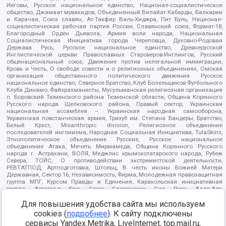
Иеговы, Русское национальное единство, Национал-социалистическое
общество, Джамаат мувахидов, Объединенный Вилайат Кабарды, Балкарии
и Карачая, Союз славян, Ат-Такфир Валь-Хиджра, Пит Буль, Национал-
социалистическая рабочая партия России, Славянский союз, Формат-18,
Благородный Орден Дьявола, Армия воли народа, Национальная
Социалистическая Инициатива города Череповца, Духовно-Родовая
Держава Русь, Русское национальное единство, Древнерусской
Инглистической церкви Православных Староверов-Инглингов, Русский
общенациональный союз, Движение против нелегальной иммиграции,
Кровь и Честь, О свободе совести и о религиозных объединениях, Омская
организация общественного политического движения Русское
национальное единство, Северное Братство, Клуб Болельщиков Футбольного
Клуба Динамо, Файзрахманисты, Мусульманская религиозная организация
п. Боровский Тюменского района Тюменской области, Община Коренного
Русского народа Щелковского района, Правый сектор, Украинская
национальная ассамблея – Украинская народная самооборона,
Украинская повстанческая армия, Тризуб им. Степана Бандеры, Братство,
Белый Крест, Misanthropic division, Религиозное объединение
последователей инглиизма, Народная Социальная Инициатива, TulaSkins,
Этнополитическое объединение Русские, Русское национальное
объединение Атака, Мечеть Мирмамеда, Община Коренного Русского
народа г. Астрахани, ВОЛЯ, Меджлис крымскотатарского народа, Рубеж
Севера, ТОЙС, О противодействии экстремистской деятельности,
РЕВТАТПОД, Артподготовка, Штольц, В честь иконы Божией Матери
Державная, Сектор 16, Независимость, Фирма, Молодежная правозащитная
группа МПГ, Курсом Правды и Единения, Каракольская инициативная
группа, Автоград Крю, Союз Славянских Сил Руси, Алля-Аят,
Благотворительный пансионат Ак Умут, Русская республика Русь,
Для повышения удобства сайта мы используем
Арестантское уголовное единство, Башкорт, Нация и свобода, W.H.С., Фалунь
Дафа, Иртыш Ultras, Русский Патриотический клуб-Новокузнецк/РПК,
cookies (
подробнее
). К сайту подключены
Сибирский державный союз, Фонд борьбы с коррупцией, Фонд защиты прав
сервисы Yandex.Metrika, LiveInternet, top.mail.ru,
граждан, Штабы Навального, Совет граждан СССР Прикубанского округа г.