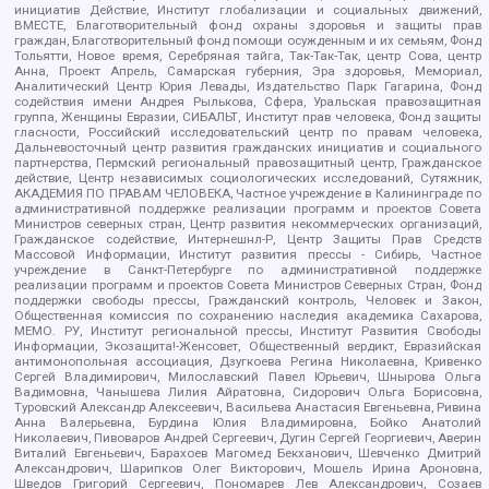
инициатив Действие, Институт глобализации и социальных движений,
ВМЕСТЕ, Благотворительный фонд охраны здоровья и защиты прав
граждан, Благотворительный фонд помощи осужденным и их семьям, Фонд
Тольятти, Новое время, Серебряная тайга, Так-Так-Так, центр Сова, центр
Анна, Проект Апрель, Самарская губерния, Эра здоровья, Мемориал,
Аналитический Центр Юрия Левады, Издательство Парк Гагарина, Фонд
содействия имени Андрея Рылькова, Сфера, Уральская правозащитная
группа, Женщины Евразии, СИБАЛЬТ, Институт прав человека, Фонд защиты
гласности, Российский исследовательский центр по правам человека,
Дальневосточный центр развития гражданских инициатив и социального
партнерства, Пермский региональный правозащитный центр, Гражданское
действие, Центр независимых социологических исследований, Сутяжник,
АКАДЕМИЯ ПО ПРАВАМ ЧЕЛОВЕКА, Частное учреждение в Калининграде по
административной поддержке реализации программ и проектов Совета
Министров северных стран, Центр развития некоммерческих организаций,
Гражданское содействие, Интернешнл-Р, Центр Защиты Прав Средств
Массовой Информации, Институт развития прессы - Сибирь, Частное
учреждение в Санкт-Петербурге по административной поддержке
реализации программ и проектов Совета Министров Северных Стран, Фонд
поддержки свободы прессы, Гражданский контроль, Человек и Закон,
Общественная комиссия по сохранению наследия академика Сахарова,
МЕМО. РУ, Институт региональной прессы, Институт Развития Свободы
Информации, Экозащита!-Женсовет, Общественный вердикт, Евразийская
антимонопольная ассоциация, Дзугкоева Регина Николаевна, Кривенко
Сергей Владимирович, Милославский Павел Юрьевич, Шнырова Ольга
Вадимовна, Чанышева Лилия Айратовна, Сидорович Ольга Борисовна,
Туровский Александр Алексеевич, Васильева Анастасия Евгеньевна, Ривина
Анна Валерьевна, Бурдина Юлия Владимировна, Бойко Анатолий
Николаевич, Пивоваров Андрей Сергеевич, Дугин Сергей Георгиевич, Аверин
Виталий Евгеньевич, Барахоев Магомед Бекханович, Шевченко Дмитрий
Александрович, Шарипков Олег Викторович, Мошель Ирина Ароновна,
Шведов Григорий Сергеевич, Пономарев Лев Александрович, Созаев