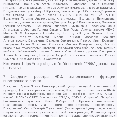
Любарев Аркадий Ефимович, Гурман Юрий Альбертович, Грезев Александр
Викторович, Важенков Артем Валерьевич, Иванова София Юрьевна,
Пигалкин Илья Валерьевич, Петров Алексей Викторович, Егоров Владимир
Владимирович, Гусев Андрей Юрьевич, Смирнов Сергей Сергеевич, Верзилов
Петр Юрьевич, ЗП, Зона права, ЖУРНАЛИСТ-ИНОСТРАННЫЙ АГЕНТ,
Вольтская Татьяна Анатольевна, Клепиковская Екатерина Дмитриевна,
Сотников Даниил Владимирович, Захаров Андрей Вячеславович, Симонов
Евгений Алексеевич, Сурначева Елизавета Дмитриевна, Соловьева Елена
Анатольевна, Арапова Галина Юрьевна, Перл Роман Александрович, МЕМО,
Mason G.E.S. Anonymous Foundation, Stichting Bellingcat, Якутия – Наше
Мнение, Москоу диджитал медиа, РС-Балт, Заговора Максим
Александрович, Ветошкина Валерия Валерьевна, Павлов Иван Юрьевич,
Скворцова Елена Сергеевна, Оленичев Максим Владимирович, Как бы
инагент, Кочетков Игорь Викторович, Иркутский союз библиофилов, Честные
выборы, Нобелевский призыв, Еланчик Олег Александрович, Григорьева
Алина Александровна, Григорьев Андрей Валерьевич , Гималова Регина
Эмилевна, Хисамова Регина Фаритовна
Источник:
https://minjust.gov.ru/ru/documents/7755/
данные на
03.12.2021
* Сведения реестра НКО, выполняющих функции
иностранного агента:
Гражданин.Армия.Право, Нижегородский центр немецкой и европейской
культуры, Центр гендерных исследований, Фонд защиты прав граждан Штаб,
Институт права и публичной политики, Фонд борьбы с коррупцией, Альянс
врачей, НАСИЛИЮ.НЕТ, Мы против СПИДа, СВЕЧА, Открытый Петербург,
Гуманитарное действие, Лига Избирателей, Правовая инициатива,
Гражданская инициатива против экологической преступности,
Гражданский Союз, "Хасдей Ерушалаим" (Милосердие), Центр поддержки и
содействия развитию средств массовой информации, В защиту прав
заключенных, Горячая Линия, Центр социально-информационных