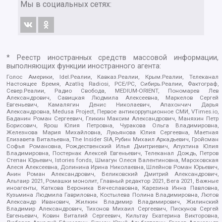
Мы в социальных сетях:
* Реестр иностранных средств массовой информации,
выполняющих функции иностранного агента:
Голос Америки, Idel.Реалии, Кавказ.Реалии, Крым.Реалии, Телеканал
Настоящее Время, Azatliq Radiosi, PCE/PC, Сибирь.Реалии, Фактограф,
Север.Реалии, Радио Свобода, MEDIUM-ORIENT, Пономарев Лев
Александрович, Савицкая Людмила Алексеевна, Маркелов Сергей
Евгеньевич, Камалягин Денис Николаевич, Апахончич Дарья
Александровна, Medusa Project, Первое антикоррупционное СМИ, VTimes.io,
Баданин Роман Сергеевич, Гликин Максим Александрович, Маняхин Петр
Борисович, Ярош Юлия Петровна, Чуракова Ольга Владимировна,
Железнова Мария Михайловна, Лукьянова Юлия Сергеевна, Маетная
Елизавета Витальевна, The Insider SIA, Рубин Михаил Аркадьевич, Гройсман
Софья Романовна, Рождественский Илья Дмитриевич, Апухтина Юлия
Владимировна, Постернак Алексей Евгеньевич, Телеканал Дождь, Петров
Степан Юрьевич, Istories fonds, Шмагун Олеся Валентиновна, Мароховская
Алеся Алексеевна, Долинина Ирина Николаевна, Шлейнов Роман Юрьевич,
Анин Роман Александрович, Великовский Дмитрий Александрович,
Альтаир 2021, Ромашки монолит, Главный редактор 2021, Вега 2021, Важные
иноагенты, Каткова Вероника Вячеславовна, Карезина Инна Павловна,
Кузьмина Людмила Гавриловна, Костылева Полина Владимировна, Лютов
Александр Иванович, Жилкин Владимир Владимирович, Жилинский
Владимир Александрович, Тихонов Михаил Сергеевич, Пискунов Сергей
Евгеньевич, Ковин Виталий Сергеевич, Кильтау Екатерина Викторовна,