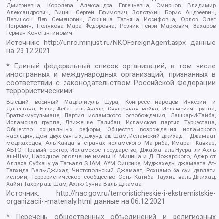
Дмитриевна, Королева Александра Евгеньевна, Смирнов Владимир
Александрович, Вицин Сергей Ефимович, Золотухин Борис Андреевич,
Левинсон Лев Семенович, Локшина Татьяна Иосифовна, Орлов Олег
Петрович, Полякова Мара Федоровна, Резник Генри Маркович, Захаров
Герман Константинович
Источник:
http://unro.minjust.ru/NKOForeignAgent.aspx
данные
на
23.12.2021
* Единый федеральный список организаций, в том числе
иностранных и международных организаций, признанных в
соответствии с законодательством Российской Федерации
террористическими:
Высший военный Маджлисуль Шура, Конгресс народов Ичкерии и
Дагестана, База, Асбат аль-Ансар, Священная война, Исламская группа,
Братья-мусульмане, Партия исламского освобождения, Лашкар-И-Тайба,
Исламская группа, Движение Талибан, Исламская партия Туркестана,
Общество социальных реформ, Общество возрождения исламского
наследия, Дом двух святых, Джунд аш-Шам, Исламский джихад – Джамаат
моджахедов, Аль-Каида в странах исламского Магриба, Имарат Кавказ,
АБТО, Правый сектор, Исламское государство, Джабха аль-Нусра ли-Ахль
аш-Шам, Народное ополчение имени К. Минина и Д. Пожарского, Аджр от
Аллаха Субхану уа Тагьаля SHAM, АУМ Синрике, Муджахеды джамаата Ат-
Тавхида Валь-Джихад, Чистопольский Джамаат, Рохнамо ба суи давлати
исломи, Террористическое сообщество Сеть, Катиба Таухид валь-Джихад,
Хайят Тахрир аш-Шам, Ахлю Сунна Валь Джамаа
Источник:
http://nac.gov.ru/terroristicheskie-i-ekstremistskie-
organizacii-i-materialy.html
данные на
06.12.2021
* Перечень общественных объединений и религиозных