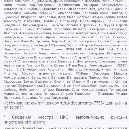
Алеся Алексеевна, Долинина Ирина Николаевна, Шлейнов Роман Юрьевич,
Анин Роман Александрович, Великовский Дмитрий Александрович,
Альтаир 2021, Ромашки монолит, Главный редактор 2021, Вега 2021, Важные
иноагенты, Каткова Вероника Вячеславовна, Карезина Инна Павловна,
Кузьмина Людмила Гавриловна, Костылева Полина Владимировна, Лютов
Александр Иванович, Жилкин Владимир Владимирович, Жилинский
Владимир Александрович, Тихонов Михаил Сергеевич, Пискунов Сергей
Евгеньевич, Ковин Виталий Сергеевич, Кильтау Екатерина Викторовна,
Любарев Аркадий Ефимович, Гурман Юрий Альбертович, Грезев Александр
Викторович, Важенков Артем Валерьевич, Иванова София Юрьевна,
Пигалкин Илья Валерьевич, Петров Алексей Викторович, Егоров Владимир
Владимирович, Гусев Андрей Юрьевич, Смирнов Сергей Сергеевич, Верзилов
Петр Юрьевич, ЗП, Зона права, ЖУРНАЛИСТ-ИНОСТРАННЫЙ АГЕНТ,
Вольтская Татьяна Анатольевна, Клепиковская Екатерина Дмитриевна,
Сотников Даниил Владимирович, Захаров Андрей Вячеславович, Симонов
Евгений Алексеевич, Сурначева Елизавета Дмитриевна, Соловьева Елена
Анатольевна, Арапова Галина Юрьевна, Перл Роман Александрович, МЕМО,
Mason G.E.S. Anonymous Foundation, Stichting Bellingcat, Якутия – Наше
Мнение, Москоу диджитал медиа, РС-Балт, Заговора Максим
Александрович, Ветошкина Валерия Валерьевна, Павлов Иван Юрьевич,
Скворцова Елена Сергеевна, Оленичев Максим Владимирович, Как бы
инагент, Кочетков Игорь Викторович, Иркутский союз библиофилов, Честные
выборы, Нобелевский призыв, Еланчик Олег Александрович, Григорьева
Алина Александровна, Григорьев Андрей Валерьевич , Гималова Регина
Эмилевна, Хисамова Регина Фаритовна
Источник:
https://minjust.gov.ru/ru/documents/7755/
данные на
03.12.2021
* Сведения реестра НКО, выполняющих функции
иностранного агента:
Гражданин.Армия.Право, Нижегородский центр немецкой и европейской