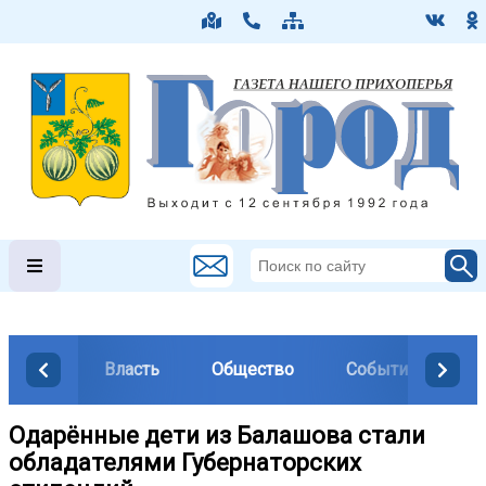
Власть
Общество
События
М
Одарённые дети из Балашова стали
обладателями Губернаторских