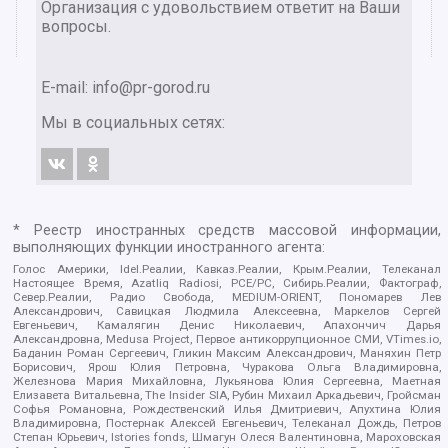
Организация с удовольствием ответит на Ваши
вопросы.
E-mail:
info@pr-gorod.ru
Мы в социальных сетях:
* Реестр иностранных средств массовой информации,
выполняющих функции иностранного агента:
Голос Америки, Idel.Реалии, Кавказ.Реалии, Крым.Реалии, Телеканал
Настоящее Время, Azatliq Radiosi, PCE/PC, Сибирь.Реалии, Фактограф,
Север.Реалии, Радио Свобода, MEDIUM-ORIENT, Пономарев Лев
Александрович, Савицкая Людмила Алексеевна, Маркелов Сергей
Евгеньевич, Камалягин Денис Николаевич, Апахончич Дарья
Александровна, Medusa Project, Первое антикоррупционное СМИ, VTimes.io,
Баданин Роман Сергеевич, Гликин Максим Александрович, Маняхин Петр
Борисович, Ярош Юлия Петровна, Чуракова Ольга Владимировна,
Железнова Мария Михайловна, Лукьянова Юлия Сергеевна, Маетная
Елизавета Витальевна, The Insider SIA, Рубин Михаил Аркадьевич, Гройсман
Софья Романовна, Рождественский Илья Дмитриевич, Апухтина Юлия
Владимировна, Постернак Алексей Евгеньевич, Телеканал Дождь, Петров
Степан Юрьевич, Istories fonds, Шмагун Олеся Валентиновна, Мароховская