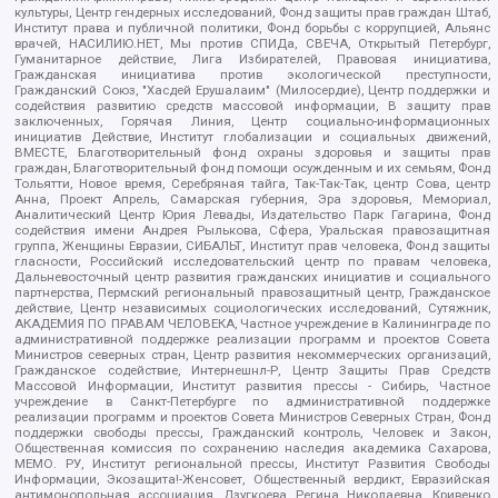
культуры, Центр гендерных исследований, Фонд защиты прав граждан Штаб,
Институт права и публичной политики, Фонд борьбы с коррупцией, Альянс
врачей, НАСИЛИЮ.НЕТ, Мы против СПИДа, СВЕЧА, Открытый Петербург,
Гуманитарное действие, Лига Избирателей, Правовая инициатива,
Гражданская инициатива против экологической преступности,
Гражданский Союз, "Хасдей Ерушалаим" (Милосердие), Центр поддержки и
содействия развитию средств массовой информации, В защиту прав
заключенных, Горячая Линия, Центр социально-информационных
инициатив Действие, Институт глобализации и социальных движений,
ВМЕСТЕ, Благотворительный фонд охраны здоровья и защиты прав
граждан, Благотворительный фонд помощи осужденным и их семьям, Фонд
Тольятти, Новое время, Серебряная тайга, Так-Так-Так, центр Сова, центр
Анна, Проект Апрель, Самарская губерния, Эра здоровья, Мемориал,
Аналитический Центр Юрия Левады, Издательство Парк Гагарина, Фонд
содействия имени Андрея Рылькова, Сфера, Уральская правозащитная
группа, Женщины Евразии, СИБАЛЬТ, Институт прав человека, Фонд защиты
гласности, Российский исследовательский центр по правам человека,
Дальневосточный центр развития гражданских инициатив и социального
партнерства, Пермский региональный правозащитный центр, Гражданское
действие, Центр независимых социологических исследований, Сутяжник,
АКАДЕМИЯ ПО ПРАВАМ ЧЕЛОВЕКА, Частное учреждение в Калининграде по
административной поддержке реализации программ и проектов Совета
Министров северных стран, Центр развития некоммерческих организаций,
Гражданское содействие, Интернешнл-Р, Центр Защиты Прав Средств
Массовой Информации, Институт развития прессы - Сибирь, Частное
учреждение в Санкт-Петербурге по административной поддержке
реализации программ и проектов Совета Министров Северных Стран, Фонд
поддержки свободы прессы, Гражданский контроль, Человек и Закон,
Общественная комиссия по сохранению наследия академика Сахарова,
МЕМО. РУ, Институт региональной прессы, Институт Развития Свободы
Информации, Экозащита!-Женсовет, Общественный вердикт, Евразийская
антимонопольная ассоциация, Дзугкоева Регина Николаевна, Кривенко