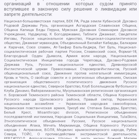
организаций в отношении которых судом принято
вступившее в законную силу решение о ликвидации или
запрете деятельности:
Национал-большевистская партия, ВЕК РА, Рада земли Кубанской Духовно
Родовой Державы Русь, организация Асгардская Славянская Община,
Община Капища Веды Перуна, Мужская Духовная Семинария Духовное
Учреждение, Нурджулар, К Богодержавию, Таблиги Джамаат, Свидетели
Иеговы, Русское национальное единство, Национал-социалистическое
общество, Джамаат мувахидов, Объединенный Вилайат Кабарды, Балкарии
и Карачая, Союз славян, Ат-Такфир Валь-Хиджра, Пит Буль, Национал-
социалистическая рабочая партия России, Славянский союз, Формат-18,
Благородный Орден Дьявола, Армия воли народа, Национальная
Социалистическая Инициатива города Череповца, Духовно-Родовая
Держава Русь, Русское национальное единство, Древнерусской
Инглистической церкви Православных Староверов-Инглингов, Русский
общенациональный союз, Движение против нелегальной иммиграции,
Кровь и Честь, О свободе совести и о религиозных объединениях, Омская
организация общественного политического движения Русское
национальное единство, Северное Братство, Клуб Болельщиков Футбольного
Клуба Динамо, Файзрахманисты, Мусульманская религиозная организация
п. Боровский Тюменского района Тюменской области, Община Коренного
Русского народа Щелковского района, Правый сектор, Украинская
национальная ассамблея – Украинская народная самооборона,
Украинская повстанческая армия, Тризуб им. Степана Бандеры, Братство,
Белый Крест, Misanthropic division, Религиозное объединение
последователей инглиизма, Народная Социальная Инициатива, TulaSkins,
Этнополитическое объединение Русские, Русское национальное
объединение Атака, Мечеть Мирмамеда, Община Коренного Русского
народа г. Астрахани, ВОЛЯ, Меджлис крымскотатарского народа, Рубеж
Севера, ТОЙС, О противодействии экстремистской деятельности,
РЕВТАТПОД, Артподготовка, Штольц, В честь иконы Божией Матери