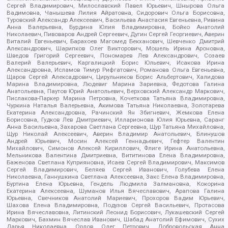
Сергей Владимирович, Милославский Павел Юрьевич, Шнырова Ольга
Вадимовна, Чанышева Лилия Айратовна, Сидорович Ольга Борисовна,
Туровский Александр Алексеевич, Васильева Анастасия Евгеньевна, Ривина
Анна Валерьевна, Бурдина Юлия Владимировна, Бойко Анатолий
Николаевич, Пивоваров Андрей Сергеевич, Дугин Сергей Георгиевич, Аверин
Виталий Евгеньевич, Барахоев Магомед Бекханович, Шевченко Дмитрий
Александрович, Шарипков Олег Викторович, Мошель Ирина Ароновна,
Шведов Григорий Сергеевич, Пономарев Лев Александрович, Созаев
Валерий Валерьевич, Каргалицкий Борис Юльевич, Исакова Ирина
Александровна, Исламов Тимур Рифгатович, Романова Ольга Евгеньевна,
Щаров Сергей Алексадрович, Цирульников Борис Альбертович, Халидова
Марина Владимировна, Людевиг Марина Зариевна, Федотова Галина
Анатольевна, Паутов Юрий Анатольевич, Верховский Александр Маркович,
Пислакова-Паркер Марина Петровна, Кочеткова Татьяна Владимировна,
Чуркина Наталья Валерьевна, Акимова Татьяна Николаевна, Золотарева
Екатерина Александровна, Рачинский Ян Збигневич, Жемкова Елена
Борисовна, Гудков Лев Дмитриевич, Илларионова Юлия Юрьевна, Саранг
Анна Васильевна, Захарова Светлана Сергеевна, Щур Татьяна Михайловна,
Щур Николай Алексеевич, Аверин Владимир Анатольевич, Блинушов
Андрей Юрьевич, Мосин Алексей Геннадьевич, Гефтер Валентин
Михайлович, Симонов Алексей Кириллович, Флиге Ирина Анатольевна,
Мельникова Валентина Дмитриевна, Вититинова Елена Владимировна,
Баженова Светлана Куприяновна, Исаев Сергей Владимирович, Максимов
Сергей Владимирович, Беляев Сергей Иванович, Голубева Елена
Николаевна, Ганнушкина Светлана Алексеевна, Закс Елена Владимировна,
Буртина Елена Юрьевна, Гендель Людмила Залмановна, Кокорина
Екатерина Алексеевна, Шуманов Илья Вячеславович, Арапова Галина
Юрьевна, Свечников Анатолий Мариевич, Прохоров Вадим Юрьевич,
Шахова Елена Владимировна, Подузов Сергей Васильевич, Протасова
Ирина Вячеславовна, Литинский Леонид Борисович, Лукашевский Сергей
Маркович, Бахмин Вячеслав Иванович, Шабад Анатолий Ефимович, Сухих
Дарья Николаевна, Орлов Олег Петрович, Добровольская Анна