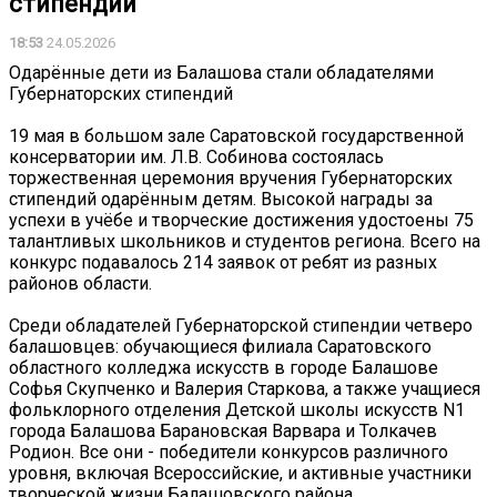
стипендий
18:53
24.05.2026
Одарённые дети из Балашова стали обладателями
Губернаторских стипендий
19 мая в большом зале Саратовской государственной
консерватории им. Л.В. Собинова состоялась
торжественная церемония вручения Губернаторских
стипендий одарённым детям. Высокой награды за
успехи в учёбе и творческие достижения удостоены 75
талантливых школьников и студентов региона. Всего на
конкурс подавалось 214 заявок от ребят из разных
районов области.
Среди обладателей Губернаторской стипендии четверо
балашовцев: обучающиеся филиала Саратовского
областного колледжа искусств в городе Балашове
Софья Скупченко и Валерия Старкова, а также учащиеся
фольклорного отделения Детской школы искусств N1
города Балашова Барановская Варвара и Толкачев
Родион. Все они - победители конкурсов различного
уровня, включая Всероссийские, и активные участники
творческой жизни Балашовского района.