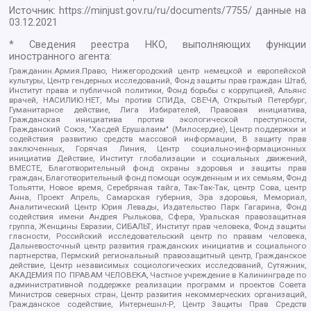
Источник:
https://minjust.gov.ru/ru/documents/7755/
данные на
03.12.2021
* Сведения реестра НКО, выполняющих функции
иностранного агента:
Гражданин.Армия.Право, Нижегородский центр немецкой и европейской
культуры, Центр гендерных исследований, Фонд защиты прав граждан Штаб,
Институт права и публичной политики, Фонд борьбы с коррупцией, Альянс
врачей, НАСИЛИЮ.НЕТ, Мы против СПИДа, СВЕЧА, Открытый Петербург,
Гуманитарное действие, Лига Избирателей, Правовая инициатива,
Гражданская инициатива против экологической преступности,
Гражданский Союз, "Хасдей Ерушалаим" (Милосердие), Центр поддержки и
содействия развитию средств массовой информации, В защиту прав
заключенных, Горячая Линия, Центр социально-информационных
инициатив Действие, Институт глобализации и социальных движений,
ВМЕСТЕ, Благотворительный фонд охраны здоровья и защиты прав
граждан, Благотворительный фонд помощи осужденным и их семьям, Фонд
Тольятти, Новое время, Серебряная тайга, Так-Так-Так, центр Сова, центр
Анна, Проект Апрель, Самарская губерния, Эра здоровья, Мемориал,
Аналитический Центр Юрия Левады, Издательство Парк Гагарина, Фонд
содействия имени Андрея Рылькова, Сфера, Уральская правозащитная
группа, Женщины Евразии, СИБАЛЬТ, Институт прав человека, Фонд защиты
гласности, Российский исследовательский центр по правам человека,
Дальневосточный центр развития гражданских инициатив и социального
партнерства, Пермский региональный правозащитный центр, Гражданское
действие, Центр независимых социологических исследований, Сутяжник,
АКАДЕМИЯ ПО ПРАВАМ ЧЕЛОВЕКА, Частное учреждение в Калининграде по
административной поддержке реализации программ и проектов Совета
Министров северных стран, Центр развития некоммерческих организаций,
Гражданское содействие, Интернешнл-Р, Центр Защиты Прав Средств