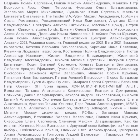
Баданин Роман Сергеевич, Гликин Максим Александрович, Маняхин Петр
Борисович, Ярош Юлия Петровна, Чуракова Ольга Владимировна,
Железнова Мария Михайловна, Лукьянова Юлия Сергеевна, Маетная
Елизавета Витальевна, The Insider SIA, Рубин Михаил Аркадьевич, Гройсман
Софья Романовна, Рождественский Илья Дмитриевич, Апухтина Юлия
Владимировна, Постернак Алексей Евгеньевич, Телеканал Дождь, Петров
Степан Юрьевич, Istories fonds, Шмагун Олеся Валентиновна, Мароховская
Алеся Алексеевна, Долинина Ирина Николаевна, Шлейнов Роман Юрьевич,
Анин Роман Александрович, Великовский Дмитрий Александрович,
Альтаир 2021, Ромашки монолит, Главный редактор 2021, Вега 2021, Важные
иноагенты, Каткова Вероника Вячеславовна, Карезина Инна Павловна,
Кузьмина Людмила Гавриловна, Костылева Полина Владимировна, Лютов
Александр Иванович, Жилкин Владимир Владимирович, Жилинский
Владимир Александрович, Тихонов Михаил Сергеевич, Пискунов Сергей
Евгеньевич, Ковин Виталий Сергеевич, Кильтау Екатерина Викторовна,
Любарев Аркадий Ефимович, Гурман Юрий Альбертович, Грезев Александр
Викторович, Важенков Артем Валерьевич, Иванова София Юрьевна,
Пигалкин Илья Валерьевич, Петров Алексей Викторович, Егоров Владимир
Владимирович, Гусев Андрей Юрьевич, Смирнов Сергей Сергеевич, Верзилов
Петр Юрьевич, ЗП, Зона права, ЖУРНАЛИСТ-ИНОСТРАННЫЙ АГЕНТ,
Вольтская Татьяна Анатольевна, Клепиковская Екатерина Дмитриевна,
Сотников Даниил Владимирович, Захаров Андрей Вячеславович, Симонов
Евгений Алексеевич, Сурначева Елизавета Дмитриевна, Соловьева Елена
Анатольевна, Арапова Галина Юрьевна, Перл Роман Александрович, МЕМО,
Mason G.E.S. Anonymous Foundation, Stichting Bellingcat, Якутия – Наше
Мнение, Москоу диджитал медиа, РС-Балт, Заговора Максим
Александрович, Ветошкина Валерия Валерьевна, Павлов Иван Юрьевич,
Скворцова Елена Сергеевна, Оленичев Максим Владимирович, Как бы
инагент, Кочетков Игорь Викторович, Иркутский союз библиофилов, Честные
выборы, Нобелевский призыв, Еланчик Олег Александрович, Григорьева
Алина Александровна, Григорьев Андрей Валерьевич , Гималова Регина
Эмилевна, Хисамова Регина Фаритовна