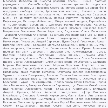
Массовой Информации, Институт развития прессы - Сибирь, Частное
учреждение в Санкт-Петербурге по административной поддержке
реализации программ и проектов Совета Министров Северных Стран, Фонд
поддержки свободы прессы, Гражданский контроль, Человек и Закон,
Общественная комиссия по сохранению наследия академика Сахарова,
МЕМО. РУ, Институт региональной прессы, Институт Развития Свободы
Информации, Экозащита!-Женсовет, Общественный вердикт, Евразийская
антимонопольная ассоциация, Дзугкоева Регина Николаевна, Кривенко
Сергей Владимирович, Милославский Павел Юрьевич, Шнырова Ольга
Вадимовна, Чанышева Лилия Айратовна, Сидорович Ольга Борисовна,
Туровский Александр Алексеевич, Васильева Анастасия Евгеньевна, Ривина
Анна Валерьевна, Бурдина Юлия Владимировна, Бойко Анатолий
Николаевич, Пивоваров Андрей Сергеевич, Дугин Сергей Георгиевич, Аверин
Виталий Евгеньевич, Барахоев Магомед Бекханович, Шевченко Дмитрий
Александрович, Шарипков Олег Викторович, Мошель Ирина Ароновна,
Шведов Григорий Сергеевич, Пономарев Лев Александрович, Созаев
Валерий Валерьевич, Каргалицкий Борис Юльевич, Исакова Ирина
Александровна, Исламов Тимур Рифгатович, Романова Ольга Евгеньевна,
Щаров Сергей Алексадрович, Цирульников Борис Альбертович, Халидова
Марина Владимировна, Людевиг Марина Зариевна, Федотова Галина
Анатольевна, Паутов Юрий Анатольевич, Верховский Александр Маркович,
Пислакова-Паркер Марина Петровна, Кочеткова Татьяна Владимировна,
Чуркина Наталья Валерьевна, Акимова Татьяна Николаевна, Золотарева
Екатерина Александровна, Рачинский Ян Збигневич, Жемкова Елена
Борисовна, Гудков Лев Дмитриевич, Илларионова Юлия Юрьевна, Саранг
Анна Васильевна, Захарова Светлана Сергеевна, Щур Татьяна Михайловна,
Щур Николай Алексеевич, Аверин Владимир Анатольевич, Блинушов
Андрей Юрьевич, Мосин Алексей Геннадьевич, Гефтер Валентин
Михайлович, Симонов Алексей Кириллович, Флиге Ирина Анатольевна,
Мельникова Валентина Дмитриевна, Вититинова Елена Владимировна,
Баженова Светлана Куприяновна, Исаев Сергей Владимирович, Максимов
Сергей Владимирович, Беляев Сергей Иванович, Голубева Елена