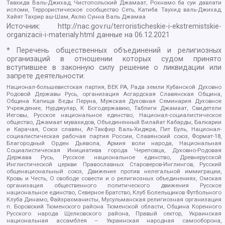
Тавхида Валь-Джихад, Чистопольский Джамаат, Рохнамо ба суи давлати
исломи, Террористическое сообщество Сеть, Катиба Таухид валь-Джихад,
Хайят Тахрир аш-Шам, Ахлю Сунна Валь Джамаа
Источник:
http://nac.gov.ru/terroristicheskie-i-ekstremistskie-
organizacii-i-materialy.html
данные на
06.12.2021
* Перечень общественных объединений и религиозных
организаций в отношении которых судом принято
вступившее в законную силу решение о ликвидации или
запрете деятельности:
Национал-большевистская партия, ВЕК РА, Рада земли Кубанской Духовно
Родовой Державы Русь, организация Асгардская Славянская Община,
Община Капища Веды Перуна, Мужская Духовная Семинария Духовное
Учреждение, Нурджулар, К Богодержавию, Таблиги Джамаат, Свидетели
Иеговы, Русское национальное единство, Национал-социалистическое
общество, Джамаат мувахидов, Объединенный Вилайат Кабарды, Балкарии
и Карачая, Союз славян, Ат-Такфир Валь-Хиджра, Пит Буль, Национал-
социалистическая рабочая партия России, Славянский союз, Формат-18,
Благородный Орден Дьявола, Армия воли народа, Национальная
Социалистическая Инициатива города Череповца, Духовно-Родовая
Держава Русь, Русское национальное единство, Древнерусской
Инглистической церкви Православных Староверов-Инглингов, Русский
общенациональный союз, Движение против нелегальной иммиграции,
Кровь и Честь, О свободе совести и о религиозных объединениях, Омская
организация общественного политического движения Русское
национальное единство, Северное Братство, Клуб Болельщиков Футбольного
Клуба Динамо, Файзрахманисты, Мусульманская религиозная организация
п. Боровский Тюменского района Тюменской области, Община Коренного
Русского народа Щелковского района, Правый сектор, Украинская
национальная ассамблея – Украинская народная самооборона,