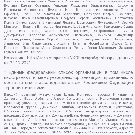
Николаевна, Ганнушкина Светлана Алексеевна, Закс Елена Владимировна,
Буртина Елена Юрьевна, Гендель Людмила Залмановна, Кокорина
Екатерина Алексеевна, Шуманов Илья Вячеславович, Арапова Галина
Юрьевна, Свечников Анатолий Мариевич, Прохоров Вадим Юрьевич,
Шахова Елена Владимировна, Подузов Сергей Васильевич, Протасова
Ирина Вячеславовна, Литинский Леонид Борисович, Лукашевский Сергей
Маркович, Бахмин Вячеслав Иванович, Шабад Анатолий Ефимович, Сухих
Дарья Николаевна, Орлов Олег Петрович, Добровольская Анна
Дмитриевна, Королева Александра Евгеньевна, Смирнов Владимир
Александрович, Вицин Сергей Ефимович, Золотухин Борис Андреевич,
Левинсон Лев Семенович, Локшина Татьяна Иосифовна, Орлов Олег
Петрович, Полякова Мара Федоровна, Резник Генри Маркович, Захаров
Герман Константинович
Источник:
http://unro.minjust.ru/NKOForeignAgent.aspx
данные
на
23.12.2021
* Единый федеральный список организаций, в том числе
иностранных и международных организаций, признанных в
соответствии с законодательством Российской Федерации
террористическими:
Высший военный Маджлисуль Шура, Конгресс народов Ичкерии и
Дагестана, База, Асбат аль-Ансар, Священная война, Исламская группа,
Братья-мусульмане, Партия исламского освобождения, Лашкар-И-Тайба,
Исламская группа, Движение Талибан, Исламская партия Туркестана,
Общество социальных реформ, Общество возрождения исламского
наследия, Дом двух святых, Джунд аш-Шам, Исламский джихад – Джамаат
моджахедов, Аль-Каида в странах исламского Магриба, Имарат Кавказ,
АБТО, Правый сектор, Исламское государство, Джабха аль-Нусра ли-Ахль
аш-Шам, Народное ополчение имени К. Минина и Д. Пожарского, Аджр от
Аллаха Субхану уа Тагьаля SHAM, АУМ Синрике, Муджахеды джамаата Ат-