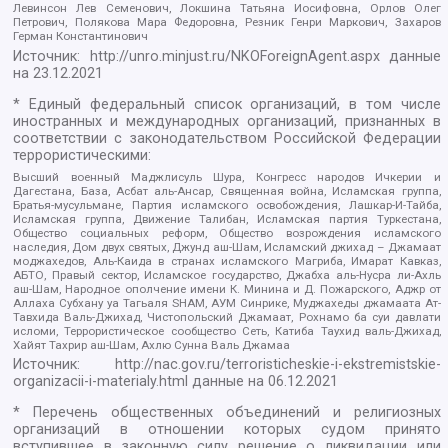
Левинсон Лев Семенович, Локшина Татьяна Иосифовна, Орлов Олег
Петрович, Полякова Мара Федоровна, Резник Генри Маркович, Захаров
Герман Константинович
Источник:
http://unro.minjust.ru/NKOForeignAgent.aspx
данные
на
23.12.2021
* Единый федеральный список организаций, в том числе
иностранных и международных организаций, признанных в
соответствии с законодательством Российской Федерации
террористическими:
Высший военный Маджлисуль Шура, Конгресс народов Ичкерии и
Дагестана, База, Асбат аль-Ансар, Священная война, Исламская группа,
Братья-мусульмане, Партия исламского освобождения, Лашкар-И-Тайба,
Исламская группа, Движение Талибан, Исламская партия Туркестана,
Общество социальных реформ, Общество возрождения исламского
наследия, Дом двух святых, Джунд аш-Шам, Исламский джихад – Джамаат
моджахедов, Аль-Каида в странах исламского Магриба, Имарат Кавказ,
АБТО, Правый сектор, Исламское государство, Джабха аль-Нусра ли-Ахль
аш-Шам, Народное ополчение имени К. Минина и Д. Пожарского, Аджр от
Аллаха Субхану уа Тагьаля SHAM, АУМ Синрике, Муджахеды джамаата Ат-
Тавхида Валь-Джихад, Чистопольский Джамаат, Рохнамо ба суи давлати
исломи, Террористическое сообщество Сеть, Катиба Таухид валь-Джихад,
Хайят Тахрир аш-Шам, Ахлю Сунна Валь Джамаа
Источник:
http://nac.gov.ru/terroristicheskie-i-ekstremistskie-
organizacii-i-materialy.html
данные на
06.12.2021
* Перечень общественных объединений и религиозных
организаций в отношении которых судом принято
вступившее в законную силу решение о ликвидации или