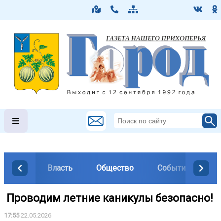
Власть
Общество
События
М
️ Проводим летние каникулы безопасно!
17:55
22.05.2026