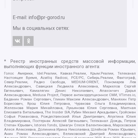
E-mail:
info@pr-gorod.ru
Мы в социальных сетях:
* Реестр иностранных средств массовой информации,
выполняющих функции иностранного агента:
Голос Америки, Idel.Реалии, Кавказ.Реалии, Крым.Реалии, Телеканал
Настоящее Время, Azatliq Radiosi, PCE/PC, Сибирь.Реалии, Фактограф,
Север.Реалии, Радио Свобода, MEDIUM-ORIENT, Пономарев Лев
Александрович, Савицкая Людмила Алексеевна, Маркелов Сергей
Евгеньевич, Камалягин Денис Николаевич, Апахончич Дарья
Александровна, Medusa Project, Первое антикоррупционное СМИ, VTimes.io,
Баданин Роман Сергеевич, Гликин Максим Александрович, Маняхин Петр
Борисович, Ярош Юлия Петровна, Чуракова Ольга Владимировна,
Железнова Мария Михайловна, Лукьянова Юлия Сергеевна, Маетная
Елизавета Витальевна, The Insider SIA, Рубин Михаил Аркадьевич, Гройсман
Софья Романовна, Рождественский Илья Дмитриевич, Апухтина Юлия
Владимировна, Постернак Алексей Евгеньевич, Телеканал Дождь, Петров
Степан Юрьевич, Istories fonds, Шмагун Олеся Валентиновна, Мароховская
Алеся Алексеевна, Долинина Ирина Николаевна, Шлейнов Роман Юрьевич,
Анин Роман Александрович, Великовский Дмитрий Александрович,
Альтаир 2021, Ромашки монолит, Главный редактор 2021, Вега 2021, Важные