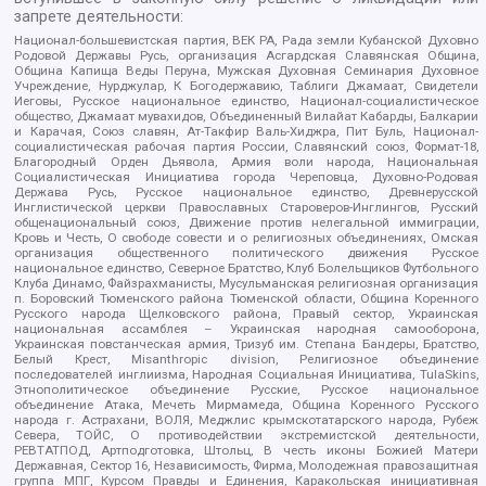
запрете деятельности:
Национал-большевистская партия, ВЕК РА, Рада земли Кубанской Духовно
Родовой Державы Русь, организация Асгардская Славянская Община,
Община Капища Веды Перуна, Мужская Духовная Семинария Духовное
Учреждение, Нурджулар, К Богодержавию, Таблиги Джамаат, Свидетели
Иеговы, Русское национальное единство, Национал-социалистическое
общество, Джамаат мувахидов, Объединенный Вилайат Кабарды, Балкарии
и Карачая, Союз славян, Ат-Такфир Валь-Хиджра, Пит Буль, Национал-
социалистическая рабочая партия России, Славянский союз, Формат-18,
Благородный Орден Дьявола, Армия воли народа, Национальная
Социалистическая Инициатива города Череповца, Духовно-Родовая
Держава Русь, Русское национальное единство, Древнерусской
Инглистической церкви Православных Староверов-Инглингов, Русский
общенациональный союз, Движение против нелегальной иммиграции,
Кровь и Честь, О свободе совести и о религиозных объединениях, Омская
организация общественного политического движения Русское
национальное единство, Северное Братство, Клуб Болельщиков Футбольного
Клуба Динамо, Файзрахманисты, Мусульманская религиозная организация
п. Боровский Тюменского района Тюменской области, Община Коренного
Русского народа Щелковского района, Правый сектор, Украинская
национальная ассамблея – Украинская народная самооборона,
Украинская повстанческая армия, Тризуб им. Степана Бандеры, Братство,
Белый Крест, Misanthropic division, Религиозное объединение
последователей инглиизма, Народная Социальная Инициатива, TulaSkins,
Этнополитическое объединение Русские, Русское национальное
объединение Атака, Мечеть Мирмамеда, Община Коренного Русского
народа г. Астрахани, ВОЛЯ, Меджлис крымскотатарского народа, Рубеж
Севера, ТОЙС, О противодействии экстремистской деятельности,
РЕВТАТПОД, Артподготовка, Штольц, В честь иконы Божией Матери
Державная, Сектор 16, Независимость, Фирма, Молодежная правозащитная
группа МПГ, Курсом Правды и Единения, Каракольская инициативная