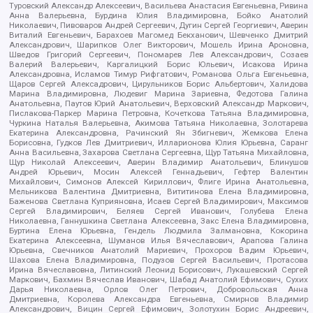
Туровский Александр Алексеевич, Васильева Анастасия Евгеньевна, Ривина
Анна Валерьевна, Бурдина Юлия Владимировна, Бойко Анатолий
Николаевич, Пивоваров Андрей Сергеевич, Дугин Сергей Георгиевич, Аверин
Виталий Евгеньевич, Барахоев Магомед Бекханович, Шевченко Дмитрий
Александрович, Шарипков Олег Викторович, Мошель Ирина Ароновна,
Шведов Григорий Сергеевич, Пономарев Лев Александрович, Созаев
Валерий Валерьевич, Каргалицкий Борис Юльевич, Исакова Ирина
Александровна, Исламов Тимур Рифгатович, Романова Ольга Евгеньевна,
Щаров Сергей Алексадрович, Цирульников Борис Альбертович, Халидова
Марина Владимировна, Людевиг Марина Зариевна, Федотова Галина
Анатольевна, Паутов Юрий Анатольевич, Верховский Александр Маркович,
Пислакова-Паркер Марина Петровна, Кочеткова Татьяна Владимировна,
Чуркина Наталья Валерьевна, Акимова Татьяна Николаевна, Золотарева
Екатерина Александровна, Рачинский Ян Збигневич, Жемкова Елена
Борисовна, Гудков Лев Дмитриевич, Илларионова Юлия Юрьевна, Саранг
Анна Васильевна, Захарова Светлана Сергеевна, Щур Татьяна Михайловна,
Щур Николай Алексеевич, Аверин Владимир Анатольевич, Блинушов
Андрей Юрьевич, Мосин Алексей Геннадьевич, Гефтер Валентин
Михайлович, Симонов Алексей Кириллович, Флиге Ирина Анатольевна,
Мельникова Валентина Дмитриевна, Вититинова Елена Владимировна,
Баженова Светлана Куприяновна, Исаев Сергей Владимирович, Максимов
Сергей Владимирович, Беляев Сергей Иванович, Голубева Елена
Николаевна, Ганнушкина Светлана Алексеевна, Закс Елена Владимировна,
Буртина Елена Юрьевна, Гендель Людмила Залмановна, Кокорина
Екатерина Алексеевна, Шуманов Илья Вячеславович, Арапова Галина
Юрьевна, Свечников Анатолий Мариевич, Прохоров Вадим Юрьевич,
Шахова Елена Владимировна, Подузов Сергей Васильевич, Протасова
Ирина Вячеславовна, Литинский Леонид Борисович, Лукашевский Сергей
Маркович, Бахмин Вячеслав Иванович, Шабад Анатолий Ефимович, Сухих
Дарья Николаевна, Орлов Олег Петрович, Добровольская Анна
Дмитриевна, Королева Александра Евгеньевна, Смирнов Владимир
Александрович, Вицин Сергей Ефимович, Золотухин Борис Андреевич,