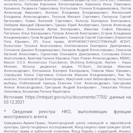
иноагенты, Каткова Вероника Вячеславовна, Карезина Инна Павловна,
Кузьмина Людмила Гавриловна, Костылева Полина Владимировна, Лютов
Александр Иванович, Жилкин Владимир Владимирович, Жилинский
Владимир Александрович, Тихонов Михаил Сергеевич, Пискунов Сергей
Евгеньевич, Ковин Виталий Сергеевич, Кильтау Екатерина Викторовна,
Любарев Аркадий Ефимович, Гурман Юрий Альбертович, Грезев Александр
Викторович, Важенков Артем Валерьевич, Иванова София Юрьевна,
Пигалкин Илья Валерьевич, Петров Алексей Викторович, Егоров Владимир
Владимирович, Гусев Андрей Юрьевич, Смирнов Сергей Сергеевич, Верзилов
Петр Юрьевич, ЗП, Зона права, ЖУРНАЛИСТ-ИНОСТРАННЫЙ АГЕНТ,
Вольтская Татьяна Анатольевна, Клепиковская Екатерина Дмитриевна,
Сотников Даниил Владимирович, Захаров Андрей Вячеславович, Симонов
Евгений Алексеевич, Сурначева Елизавета Дмитриевна, Соловьева Елена
Анатольевна, Арапова Галина Юрьевна, Перл Роман Александрович, МЕМО,
Mason G.E.S. Anonymous Foundation, Stichting Bellingcat, Якутия – Наше
Мнение, Москоу диджитал медиа, РС-Балт, Заговора Максим
Александрович, Ветошкина Валерия Валерьевна, Павлов Иван Юрьевич,
Скворцова Елена Сергеевна, Оленичев Максим Владимирович, Как бы
инагент, Кочетков Игорь Викторович, Иркутский союз библиофилов, Честные
выборы, Нобелевский призыв, Еланчик Олег Александрович, Григорьева
Алина Александровна, Григорьев Андрей Валерьевич , Гималова Регина
Эмилевна, Хисамова Регина Фаритовна
Источник:
https://minjust.gov.ru/ru/documents/7755/
данные на
03.12.2021
* Сведения реестра НКО, выполняющих функции
иностранного агента:
Гражданин.Армия.Право, Нижегородский центр немецкой и европейской
культуры, Центр гендерных исследований, Фонд защиты прав граждан Штаб,
Институт права и публичной политики, Фонд борьбы с коррупцией, Альянс