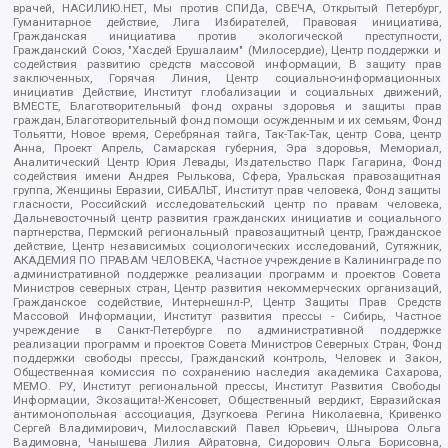
врачей, НАСИЛИЮ.НЕТ, Мы против СПИДа, СВЕЧА, Открытый Петербург,
Гуманитарное действие, Лига Избирателей, Правовая инициатива,
Гражданская инициатива против экологической преступности,
Гражданский Союз, "Хасдей Ерушалаим" (Милосердие), Центр поддержки и
содействия развитию средств массовой информации, В защиту прав
заключенных, Горячая Линия, Центр социально-информационных
инициатив Действие, Институт глобализации и социальных движений,
ВМЕСТЕ, Благотворительный фонд охраны здоровья и защиты прав
граждан, Благотворительный фонд помощи осужденным и их семьям, Фонд
Тольятти, Новое время, Серебряная тайга, Так-Так-Так, центр Сова, центр
Анна, Проект Апрель, Самарская губерния, Эра здоровья, Мемориал,
Аналитический Центр Юрия Левады, Издательство Парк Гагарина, Фонд
содействия имени Андрея Рылькова, Сфера, Уральская правозащитная
группа, Женщины Евразии, СИБАЛЬТ, Институт прав человека, Фонд защиты
гласности, Российский исследовательский центр по правам человека,
Дальневосточный центр развития гражданских инициатив и социального
партнерства, Пермский региональный правозащитный центр, Гражданское
действие, Центр независимых социологических исследований, Сутяжник,
АКАДЕМИЯ ПО ПРАВАМ ЧЕЛОВЕКА, Частное учреждение в Калининграде по
административной поддержке реализации программ и проектов Совета
Министров северных стран, Центр развития некоммерческих организаций,
Гражданское содействие, Интернешнл-Р, Центр Защиты Прав Средств
Массовой Информации, Институт развития прессы - Сибирь, Частное
учреждение в Санкт-Петербурге по административной поддержке
реализации программ и проектов Совета Министров Северных Стран, Фонд
поддержки свободы прессы, Гражданский контроль, Человек и Закон,
Общественная комиссия по сохранению наследия академика Сахарова,
МЕМО. РУ, Институт региональной прессы, Институт Развития Свободы
Информации, Экозащита!-Женсовет, Общественный вердикт, Евразийская
антимонопольная ассоциация, Дзугкоева Регина Николаевна, Кривенко
Сергей Владимирович, Милославский Павел Юрьевич, Шнырова Ольга
Вадимовна, Чанышева Лилия Айратовна, Сидорович Ольга Борисовна,