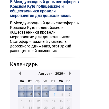
В Международный день светофора в
Красном Куте полицейские и
общественники провели
мероприятие для дошкольников
В Международный день светофора в
Красном Куте полицейские и
общественники провели
мероприятие для дошкольников
Светофор – важный указатель
дорожного движения, этот яркий
разноцветный помощник...
Календарь
Август
2026
Пн
Вт
Ср
Чт
Пт
Сб
Вс
27
28
29
30
31
1
2
3
4
5
6
7
8
9
10
11
12
13
14
15
16
17
18
19
20
21
22
23