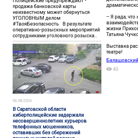
️️Полицейские предупреждают -
драматическо
продажа банковской карты
неизвестному может обернуться
– Я рада, чт
УГОЛОВНЫМ делом️
взаимодейств
#ТвояБезопасность В результате
жизни Прихоп
оперативно-розыскных мероприятий
Татьяна Чучк
сотрудниками уголовного розыска...
Выставка рас
театре!
Балашовский
40
06.08.2026
В Саратовской области
киберполицейские задержали
несовершеннолетних курьеров
телефонных мошенников,
оставивших без сбережений