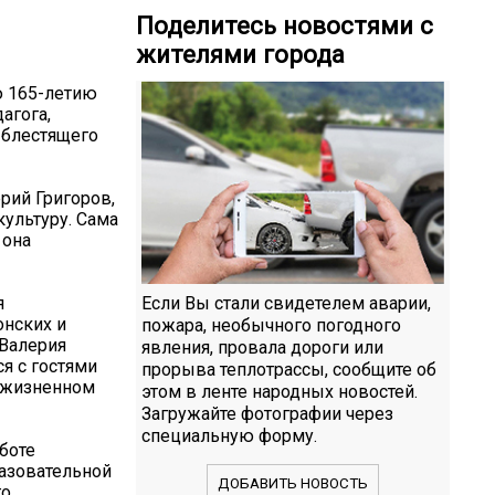
Поделитесь новостями с
жителями города
ю 165-летию
агога,
 блестящего
рий Григоров,
культуру. Сама
 она
я
Если Вы стали свидетелем аварии,
онских и
пожара, необычного погодного
 Валерия
явления, провала дороги или
я с гостями
прорыва теплотрассы, сообщите об
 жизненном
этом в ленте народных новостей.
Загружайте фотографии через
специальную форму.
боте
разовательной
ДОБАВИТЬ НОВОСТЬ
го