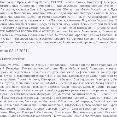
 Настоящее Время, Azatliq Radiosi, PCE/PC, Сибирь.Реалии, Фактограф, Север
ягин Денис Николаевич, Апахончич Дарья Александровна, Medusa Project, П
етровна, Чуракова Ольга Владимировна, Железнова Мария Михайловна, Лукьян
й Илья Дмитриевич, Апухтина Юлия Владимировна, Постернак Алексей Евгеньев
рина Николаевна, Шлейнов Роман Юрьевич, Анин Роман Александрович, Вел
оника Вячеславовна, Карезина Инна Павловна, Кузьмина Людмила Гавриловна
ов Михаил Сергеевич, Пискунов Сергей Евгеньевич, Ковин Виталий Сергеевич
алерьевич, Иванова София Юрьевна, Пигалкин Илья Валерьевич, Петров Алексе
а, ЖУРНАЛИСТ-ИНОСТРАННЫЙ АГЕНТ, Вольтская Татьяна Анатольевна, Клепиков
авета Дмитриевна, Соловьева Елена Анатольевна, Арапова Галина Юрьевна, П
иа, РС-Балт, Заговора Максим Александрович, Ветошкина Валерия Валерьевна
ский союз библиофилов, Честные выборы, Нобелевский призыв, Еланчик Олег
а
е на
03.12.2021
нного агента:
ой культуры, Центр гендерных исследований, Фонд защиты прав граждан Шта
 Петербург, Гуманитарное действие, Лига Избирателей, Правовая инициат
держки и содействия развитию средств массовой информации, В защиту п
ий, ВМЕСТЕ, Благотворительный фонд охраны здоровья и защиты прав граж
, центр Анна, Проект Апрель, Самарская губерния, Эра здоровья, Мемориал,
я группа, Женщины Евразии, СИБАЛЬТ, Институт прав человека, Фонд защиты 
льного партнерства, Пермский региональный правозащитный центр, Граждан
лининграде по административной поддержке реализации программ и проекто
 Прав Средств Массовой Информации, Институт развития прессы - Сибирь, Ча
, Фонд поддержки свободы прессы, Гражданский контроль, Человек и Закон, 
оды Информации, Экозащита!-Женсовет, Общественный вердикт, Евразийская а
 Вадимовна, Чанышева Лилия Айратовна, Сидорович Ольга Борисовна, Туровс
олаевич, Пивоваров Андрей Сергеевич, Дугин Сергей Георгиевич, Аверин В
вна, Шведов Григорий Сергеевич, Пономарев Лев Александрович, Созаев
евна, Щаров Сергей Алексадрович, Цирульников Борис Альбертович, Халидо