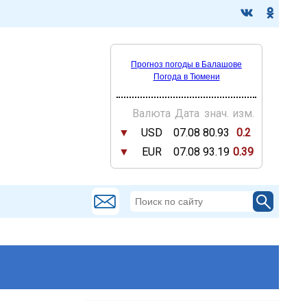
Прогноз погоды в Балашове
Погода в Тюмени
Валюта
Дата
знач.
изм.
▼
USD
07.08
80.93
0.2
▼
EUR
07.08
93.19
0.39