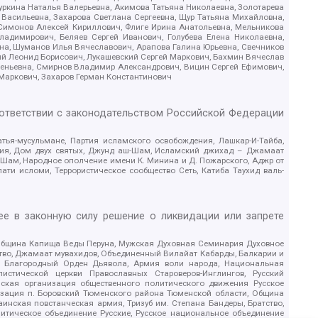
уркина Наталья Валерьевна, Акимова Татьяна Николаевна, Золотарева
 Васильевна, Захарова Светлана Сергеевна, Щур Татьяна Михайловна,
 Симонов Алексей Кириллович, Флиге Ирина Анатольевна, Мельникова
адимирович, Беляев Сергей Иванович, Голубева Елена Николаевна,
вна, Шуманов Илья Вячеславович, Арапова Галина Юрьевна, Свечников
ий Леонид Борисович, Лукашевский Сергей Маркович, Бахмин Вячеслав
геньевна, Смирнов Владимир Александрович, Вицин Сергей Ефимович,
 Маркович, Захаров Герман Константинович
оответствии с законодательством Российской Федерации
тья-мусульмане, Партия исламского освобождения, Лашкар-И-Тайба,
дия, Дом двух святых, Джунд аш-Шам, Исламский джихад – Джамаат
ш-Шам, Народное ополчение имени К. Минина и Д. Пожарского, Аджр от
и исломи, Террористическое сообщество Сеть, Катиба Таухид валь-
е в законную силу решение о ликвидации или запрете
 Община Капища Веды Перуна, Мужская Духовная Семинария Духовное
ство, Джамаат мувахидов, Объединенный Вилайат Кабарды, Балкарии и
18, Благородный Орден Дьявола, Армия воли народа, Национальная
истической церкви Православных Староверов-Инглингов, Русский
ская организация общественного политического движения Русское
изация п. Боровский Тюменского района Тюменской области, Община
инская повстанческая армия, Тризуб им. Степана Бандеры, Братство,
олитическое объединение Русские, Русское национальное объединение