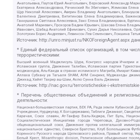
Анатольевна, Паутов Юрий Анатольевич, Верховский Александр Марк
Екатерина Александровна, Рачинский Ян Збигневич, Жемкова Елена 
Щур Николай Алексеевич, Аверин Владимир Анатольевич, Блинушов 
Валентина Дмитриевна, Вититинова Елена Владимировна, Баженов
Ганнушкина Светлана Алексеевна, Закс Елена Владимировна, Буртин
Анатолий Мариевич, Прохоров Вадим Юрьевич, Шахова Елена Владими
Иванович, Шабад Анатолий Ефимович, Сухих Дарья Николаевна, Орл
Золотухин Борис Андреевич, Левинсон Лев Семенович, Локшина Тать
Источник:
http://unro.minjust.ru/NKOForeignAgent.aspx
дан
* Единый федеральный список организаций, в том чис
террористическими:
Высший военный Маджлисуль Шура, Конгресс народов Ичкерии и Да
Исламская группа, Движение Талибан, Исламская партия Туркест
моджахедов, Аль-Каида в странах исламского Магриба, Имарат Кавка
Аллаха Субхану уа Тагьаля SHAM, АУМ Синрике, Муджахеды джамаа
Джихад, Хайят Тахрир аш-Шам, Ахлю Сунна Валь Джамаа
Источник:
http://nac.gov.ru/terroristicheskie-i-ekstremistskie
* Перечень общественных объединений и религиозных
деятельности:
Национал-большевистская партия, ВЕК РА, Рада земли Кубанской 
Учреждение, Нурджулар, К Богодержавию, Таблиги Джамаат, Свидете
Карачая, Союз славян, Ат-Такфир Валь-Хиджра, Пит Буль, Нацио
Социалистическая Инициатива города Череповца, Духовно-Родо
общенациональный союз, Движение против нелегальной иммиграц
национальное единство, Северное Братство, Клуб Болельщиков Фу
Коренного Русского народа Щелковского района, Правый сектор, Ук
Белый Крест, Misanthropic division, Религиозное объединение пос