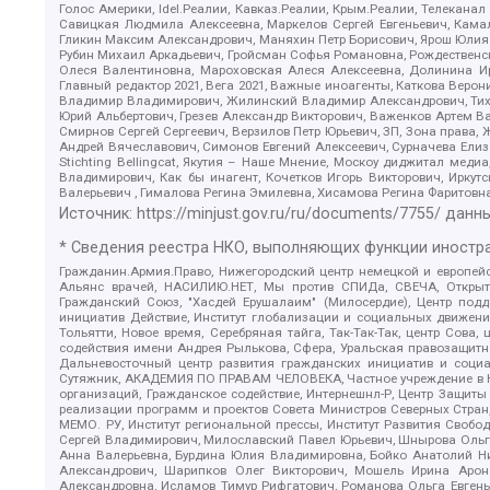
Голос Америки, Idel.Реалии, Кавказ.Реалии, Крым.Реалии, Телеканал
Савицкая Людмила Алексеевна, Маркелов Сергей Евгеньевич, Камал
Гликин Максим Александрович, Маняхин Петр Борисович, Ярош Юлия П
Рубин Михаил Аркадьевич, Гройсман Софья Романовна, Рождественски
Олеся Валентиновна, Мароховская Алеся Алексеевна, Долинина И
Главный редактор 2021, Вега 2021, Важные иноагенты, Каткова Вер
Владимир Владимирович, Жилинский Владимир Александрович, Тихон
Юрий Альбертович, Грезев Александр Викторович, Важенков Артем В
Смирнов Сергей Сергеевич, Верзилов Петр Юрьевич, ЗП, Зона прав
Андрей Вячеславович, Симонов Евгений Алексеевич, Сурначева Елиз
Stichting Bellingcat, Якутия – Наше Мнение, Москоу диджитал мед
Владимирович, Как бы инагент, Кочетков Игорь Викторович, Иркут
Валерьевич , Гималова Регина Эмилевна, Хисамова Регина Фаритовн
Источник:
https://minjust.gov.ru/ru/documents/7755/
данны
* Сведения реестра НКО, выполняющих функции иностра
Гражданин.Армия.Право, Нижегородский центр немецкой и европейск
Альянс врачей, НАСИЛИЮ.НЕТ, Мы против СПИДа, СВЕЧА, Открытый
Гражданский Союз, "Хасдей Ерушалаим" (Милосердие), Центр под
инициатив Действие, Институт глобализации и социальных движен
Тольятти, Новое время, Серебряная тайга, Так-Так-Так, центр Сова
содействия имени Андрея Рылькова, Сфера, Уральская правозащитна
Дальневосточный центр развития гражданских инициатив и социа
Сутяжник, АКАДЕМИЯ ПО ПРАВАМ ЧЕЛОВЕКА, Частное учреждение в Ка
организаций, Гражданское содействие, Интернешнл-Р, Центр Защиты
реализации программ и проектов Совета Министров Северных Стран
МЕМО. РУ, Институт региональной прессы, Институт Развития Своб
Сергей Владимирович, Милославский Павел Юрьевич, Шнырова Ольга
Анна Валерьевна, Бурдина Юлия Владимировна, Бойко Анатолий Ник
Александрович, Шарипков Олег Викторович, Мошель Ирина Ароно
Александровна, Исламов Тимур Рифгатович, Романова Ольга Евгень