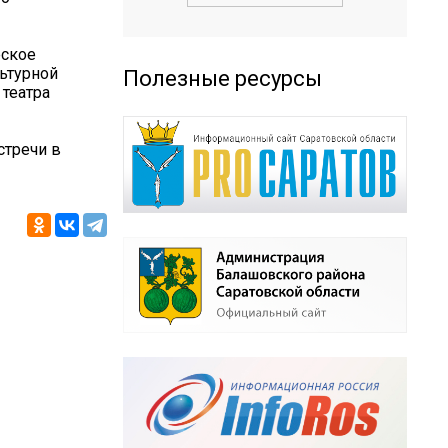
еское
ьтурной
Полезные ресурсы
театра
стречи в