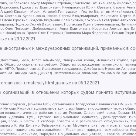
ович, Пислакова-Паркер Марина Петровна, Кочеткова Татьяна Владимировна, Ч
Борисовна, Гудков Лев Дмитриевич, Илларионова Юлия Юрьевна, Саранг Анна
Андрей Юрьевич, Мосин Алексей Геннадьевич, Гефтер Валентин Михайлович,
а Светлана Куприяновна, Исаев Сергей Владимирович, Максимов Сергей Вл
а Елена Юрьевна, Гендель Людмила Залмановна, Кокорина Екатерина Алексее
ровна, Подузов Сергей Васильевич, Протасова Ирина Вячеславовна, Литинск
ов Олег Петрович, Добровольская Анна Дмитриевна, Королева Александра Ев
яна Иосифовна, Орлов Олег Петрович, Полякова Мара Федоровна, Резник Генри
ные на
23.12.2021
ле иностранных и международных организаций, признанных в с
гестана, База, Асбат аль-Ансар, Священная война, Исламская группа, Бра
ана, Общество социальных реформ, Общество возрождения исламского насле
з, АБТО, Правый сектор, Исламское государство, Джабха аль-Нусра ли-Ахль а
та Ат-Тавхида Валь-Джихад, Чистопольский Джамаат, Рохнамо ба суи давлат
-organizacii-i-materialy.html
данные на
06.12.2021
 организаций в отношении которых судом принято вступивше
Духовно Родовой Державы Русь, организация Асгардская Славянская Община,
ли Иеговы, Русское национальное единство, Национал-социалистическое обще
нал-социалистическая рабочая партия России, Славянский союз, Формат-
вая Держава Русь, Русское национальное единство, Древнерусской Ингл
ии, Кровь и Честь, О свободе совести и о религиозных объединениях, Ом
тбольного Клуба Динамо, Файзрахманисты, Мусульманская религиозная орган
раинская национальная ассамблея – Украинская народная самооборона, Укра
ледователей инглиизма, Народная Социальная Инициатива, TulaSkins, Этноп