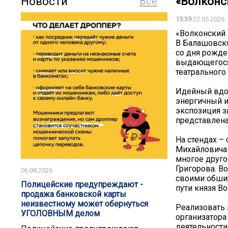
Новости
Все
«Волконск
15:39
22.05.2026
«Волконский 
В Балашовск
со дня рожде
выдающегося 
театрального 
Идейный вдох
энергичный и
экспозиция з
представлена
На стендах –
Михайловича 
многое друго
Григорова. В
06.08.2026
своими обши
️️Полицейские предупреждают -
пути князя В
продажа банковской карты
неизвестному может обернуться
Реализовать 
УГОЛОВНЫМ делом️
организатора
деятельности