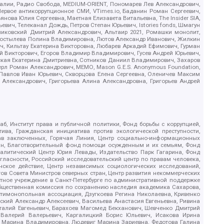
.Реалии, Радио Свобода, MEDIUM-ORIENT, Пономарев Лев Александрович,
ервое антикоррупционное СМИ, VTimes.io, Баданин Роман Сергеевич,
ова Юлия Сергеевна, Маетная Елизавета Витальевна, The Insider SIA,
ич, Телеканал Дождь, Петров Степан Юрьевич, Istories fonds, Шмагун
иковский Дмитрий Александрович, Альтаир 2021, Ромашки монолит,
, Костылева Полина Владимировна, Лютов Александр Иванович, Жилкин
, Кильтау Екатерина Викторовна, Любарев Аркадий Ефимович, Гурман
й Викторович, Егоров Владимир Владимирович, Гусев Андрей Юрьевич,
ская Екатерина Дмитриевна, Сотников Даниил Владимирович, Захаров
ерл Роман Александрович, МЕМО, Mason G.E.S. Anonymous Foundation,
, Павлов Иван Юрьевич, Скворцова Елена Сергеевна, Оленичев Максим
 Александрович, Григорьева Алина Александровна, Григорьев Андрей
б, Институт права и публичной политики, Фонд борьбы с коррупцией,
ива, Гражданская инициатива против экологической преступности,
рав заключенных, Горячая Линия, Центр социально-информационных
дан, Благотворительный фонд помощи осужденным и их семьям, Фонд
 Аналитический Центр Юрия Левады, Издательство Парк Гагарина, Фонд
гласности, Российский исследовательский центр по правам человека,
ское действие, Центр независимых социологических исследований,
в Совета Министров северных стран, Центр развития некоммерческих
стное учреждение в Санкт-Петербурге по административной поддержке
Общественная комиссия по сохранению наследия академика Сахарова,
нтимонопольная ассоциация, Дзугкоева Регина Николаевна, Кривенко
кий Александр Алексеевич, Васильева Анастасия Евгеньевна, Ривина
италий Евгеньевич, Барахоев Магомед Бекханович, Шевченко Дмитрий
 Валерий Валерьевич, Каргалицкий Борис Юльевич, Исакова Ирина
ва Марина Владимировна, Людевиг Марина Зариевна, Федотова Галина