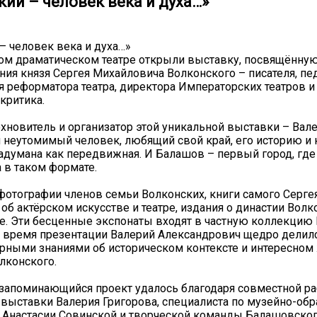
ий – человек века и духа…»
– человек века и духа…»
ом драматическом театре открыли выставку, посвящённу
ния князя Сергея Михайловича Волконского – писателя, пед
реформатора театра, директора Императорских театров и
критика.
новитель и организатор этой уникальной выставки – Вале
 неутомимый человек, любящий свой край, его историю и 
адумана как передвижная. И Балашов – первый город, где
 в таком формате.
 фотографии членов семьи Волконских, книги самого Серге
об актёрском искусстве и театре, издания о династии Волк
е. Эти бесценные экспонаты входят в частную коллекцию
о время презентации Валерий Александрович щедро делилс
рными знаниями об историческом контексте и интересном
олконского.
запоминающийся проект удалось благодаря совместной ра
 выставки Валерия Григорова, специалиста по музейно-об
 Анастасии Совинской и творческой команды Балашовско