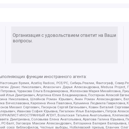
Организация с удовольствием ответит на Ваши
вопросы.
выполняющих функции иностранного агента:
 Настоящее Время, Azatliq Radiosi, PCE/PC, Сибирь.Реалии, Фактограф, Север
ягин Денис Николаевич, Апахончич Дарья Александровна, Medusa Project, П
етровна, Чуракова Ольга Владимировна, Железнова Мария Михайловна, Лукьян
й Илья Дмитриевич, Апухтина Юлия Владимировна, Постернак Алексей Евгеньев
рина Николаевна, Шлейнов Роман Юрьевич, Анин Роман Александрович, Вел
оника Вячеславовна, Карезина Инна Павловна, Кузьмина Людмила Гавриловна
ов Михаил Сергеевич, Пискунов Сергей Евгеньевич, Ковин Виталий Сергеевич
алерьевич, Иванова София Юрьевна, Пигалкин Илья Валерьевич, Петров Алексе
а, ЖУРНАЛИСТ-ИНОСТРАННЫЙ АГЕНТ, Вольтская Татьяна Анатольевна, Клепиков
авета Дмитриевна, Соловьева Елена Анатольевна, Арапова Галина Юрьевна, П
иа, РС-Балт, Заговора Максим Александрович, Ветошкина Валерия Валерьевна
ский союз библиофилов, Честные выборы, Нобелевский призыв, Еланчик Олег