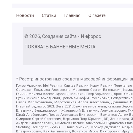
Новости
Статьи
Главная
О газете
© 2026, Создание сайта - Инфорос
ПОКАЗАТЬ БАННЕРНЫЕ МЕСТА
* Реестр иностранных средств массовой информации, 
Голос Америки, Idel.Реалии, Кавказ.Реалии, Крым.Реалии, Телеканал
Савицкая Людмила Алексеевна, Маркелов Сергей Евгеньевич, Камал
Гликин Максим Александрович, Маняхин Петр Борисович, Ярош Юлия П
Рубин Михаил Аркадьевич, Гройсман Софья Романовна, Рождественски
Олеся Валентиновна, Мароховская Алеся Алексеевна, Долинина И
Главный редактор 2021, Вега 2021, Важные иноагенты, Каткова Вер
Владимир Владимирович, Жилинский Владимир Александрович, Тихон
Юрий Альбертович, Грезев Александр Викторович, Важенков Артем В
Смирнов Сергей Сергеевич, Верзилов Петр Юрьевич, ЗП, Зона прав
Андрей Вячеславович, Симонов Евгений Алексеевич, Сурначева Елиз
Stichting Bellingcat, Якутия – Наше Мнение, Москоу диджитал мед
Владимирович, Как бы инагент, Кочетков Игорь Викторович, Иркут