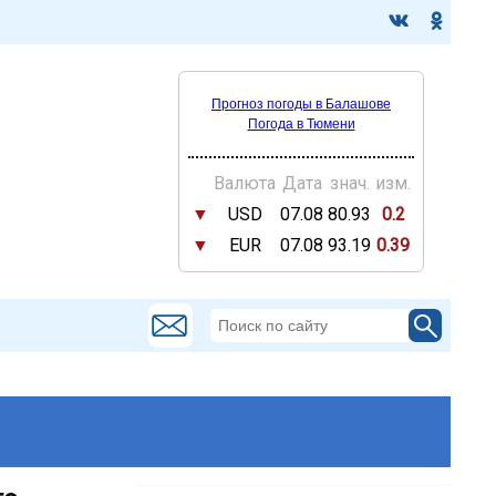
Прогноз погоды в Балашове
Погода в Тюмени
Валюта
Дата
знач.
изм.
▼
USD
07.08
80.93
0.2
▼
EUR
07.08
93.19
0.39