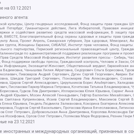
а
е на
03.12.2021
нного агента:
ой культуры, Центр гендерных исследований, Фонд защиты прав граждан Шта
 Петербург, Гуманитарное действие, Лига Избирателей, Правовая инициат
держки и содействия развитию средств массовой информации, В защиту п
ий, ВМЕСТЕ, Благотворительный фонд охраны здоровья и защиты прав граж
, центр Анна, Проект Апрель, Самарская губерния, Эра здоровья, Мемориал,
я группа, Женщины Евразии, СИБАЛЬТ, Институт прав человека, Фонд защиты 
льного партнерства, Пермский региональный правозащитный центр, Граждан
лининграде по административной поддержке реализации программ и проекто
 Прав Средств Массовой Информации, Институт развития прессы - Сибирь, Ча
, Фонд поддержки свободы прессы, Гражданский контроль, Человек и Закон, 
оды Информации, Экозащита!-Женсовет, Общественный вердикт, Евразийская а
 Вадимовна, Чанышева Лилия Айратовна, Сидорович Ольга Борисовна, Туровс
олаевич, Пивоваров Андрей Сергеевич, Дугин Сергей Георгиевич, Аверин В
вна, Шведов Григорий Сергеевич, Пономарев Лев Александрович, Созаев
евна, Щаров Сергей Алексадрович, Цирульников Борис Альбертович, Халидо
ович, Пислакова-Паркер Марина Петровна, Кочеткова Татьяна Владимировна, Ч
Борисовна, Гудков Лев Дмитриевич, Илларионова Юлия Юрьевна, Саранг Анна
Андрей Юрьевич, Мосин Алексей Геннадьевич, Гефтер Валентин Михайлович,
а Светлана Куприяновна, Исаев Сергей Владимирович, Максимов Сергей Вл
а Елена Юрьевна, Гендель Людмила Залмановна, Кокорина Екатерина Алексее
ровна, Подузов Сергей Васильевич, Протасова Ирина Вячеславовна, Литинск
ов Олег Петрович, Добровольская Анна Дмитриевна, Королева Александра Ев
яна Иосифовна, Орлов Олег Петрович, Полякова Мара Федоровна, Резник Генри
ные на
23.12.2021
ле иностранных и международных организаций, признанных в с