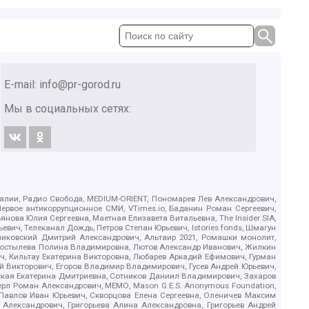
E-mail:
info@pr-gorod.ru
Мы в социальных сетях:
.Реалии, Радио Свобода, MEDIUM-ORIENT, Пономарев Лев Александрович,
ервое антикоррупционное СМИ, VTimes.io, Баданин Роман Сергеевич,
ова Юлия Сергеевна, Маетная Елизавета Витальевна, The Insider SIA,
ич, Телеканал Дождь, Петров Степан Юрьевич, Istories fonds, Шмагун
иковский Дмитрий Александрович, Альтаир 2021, Ромашки монолит,
, Костылева Полина Владимировна, Лютов Александр Иванович, Жилкин
, Кильтау Екатерина Викторовна, Любарев Аркадий Ефимович, Гурман
й Викторович, Егоров Владимир Владимирович, Гусев Андрей Юрьевич,
ская Екатерина Дмитриевна, Сотников Даниил Владимирович, Захаров
ерл Роман Александрович, МЕМО, Mason G.E.S. Anonymous Foundation,
, Павлов Иван Юрьевич, Скворцова Елена Сергеевна, Оленичев Максим
 Александрович, Григорьева Алина Александровна, Григорьев Андрей