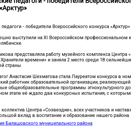
кие педагоги - победители Всероссийско
«Арктур»
педагоги - победители Всероссийского конкурса «Арктур»
ешно выступили на XI Всероссийском профессиональном 
елябинске.
икова представляла работу музейного комплекса Центра 
Хранители времени» и заняла 2 место среди 18 сильнейши
ей страны.
гог Анастасия Шехматова стала Лауреатом конкурса в ном
кий работник образовательной организации, реализующей
ные общеобразовательные программы этнокультурного до
чном этапе её ждало два конкурсных испытания, с которым
коллектив Центра «Созвездие», всех участников и настав
ольшой вклад в воспитание и образование нашего района.
ия Балашовского муниципального района