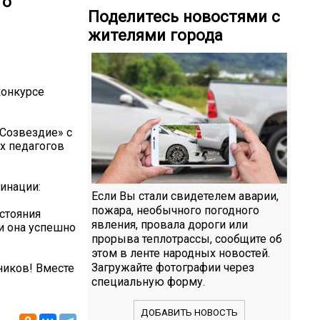
го
Поделитесь новостями с
жителями города
конкурсе
«Созвездие» с
х педагогов
инации:
Если Вы стали свидетелем аварии,
пожара, необычного погодного
стояния
явления, провала дороги или
и она успешно
прорыва теплотрассы, сообщите об
этом в ленте народных новостей.
Загружайте фотографии через
ников! Вместе
специальную форму.
ДОБАВИТЬ НОВОСТЬ