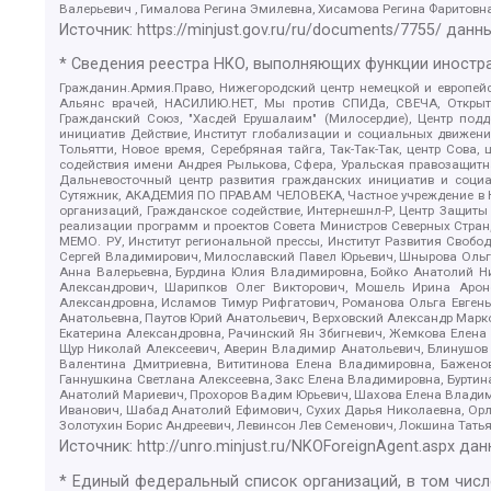
Валерьевич , Гималова Регина Эмилевна, Хисамова Регина Фаритовн
Источник:
https://minjust.gov.ru/ru/documents/7755/
данны
* Сведения реестра НКО, выполняющих функции иностра
Гражданин.Армия.Право, Нижегородский центр немецкой и европейск
Альянс врачей, НАСИЛИЮ.НЕТ, Мы против СПИДа, СВЕЧА, Открытый
Гражданский Союз, "Хасдей Ерушалаим" (Милосердие), Центр под
инициатив Действие, Институт глобализации и социальных движен
Тольятти, Новое время, Серебряная тайга, Так-Так-Так, центр Сова
содействия имени Андрея Рылькова, Сфера, Уральская правозащитна
Дальневосточный центр развития гражданских инициатив и социа
Сутяжник, АКАДЕМИЯ ПО ПРАВАМ ЧЕЛОВЕКА, Частное учреждение в Ка
организаций, Гражданское содействие, Интернешнл-Р, Центр Защиты
реализации программ и проектов Совета Министров Северных Стран
МЕМО. РУ, Институт региональной прессы, Институт Развития Своб
Сергей Владимирович, Милославский Павел Юрьевич, Шнырова Ольга
Анна Валерьевна, Бурдина Юлия Владимировна, Бойко Анатолий Ник
Александрович, Шарипков Олег Викторович, Мошель Ирина Ароно
Александровна, Исламов Тимур Рифгатович, Романова Ольга Евгень
Анатольевна, Паутов Юрий Анатольевич, Верховский Александр Марк
Екатерина Александровна, Рачинский Ян Збигневич, Жемкова Елена 
Щур Николай Алексеевич, Аверин Владимир Анатольевич, Блинушов 
Валентина Дмитриевна, Вититинова Елена Владимировна, Баженов
Ганнушкина Светлана Алексеевна, Закс Елена Владимировна, Буртин
Анатолий Мариевич, Прохоров Вадим Юрьевич, Шахова Елена Владими
Иванович, Шабад Анатолий Ефимович, Сухих Дарья Николаевна, Орл
Золотухин Борис Андреевич, Левинсон Лев Семенович, Локшина Тать
Источник:
http://unro.minjust.ru/NKOForeignAgent.aspx
дан
* Единый федеральный список организаций, в том чис