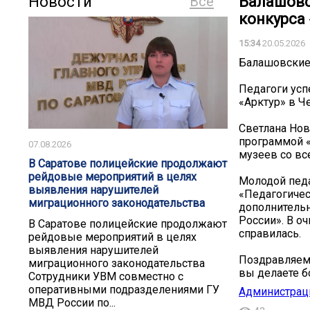
Новости
Все
Балашовс
конкурса 
15:34
20.05.2026
Балашовские 
Педагоги усп
«Арктур» в Ч
Светлана Нов
программой «
07.08.2026
музеев со вс
В Саратове полицейские продолжают
рейдовые мероприятий в целях
Молодой педа
выявления нарушителей
«Педагогичес
миграционного законодательства
дополнитель
России». В о
В Саратове полицейские продолжают
справилась.
рейдовые мероприятий в целях
выявления нарушителей
Поздравляем 
миграционного законодательства
вы делаете б
Сотрудники УВМ совместно с
оперативными подразделениями ГУ
Администрац
МВД России по...