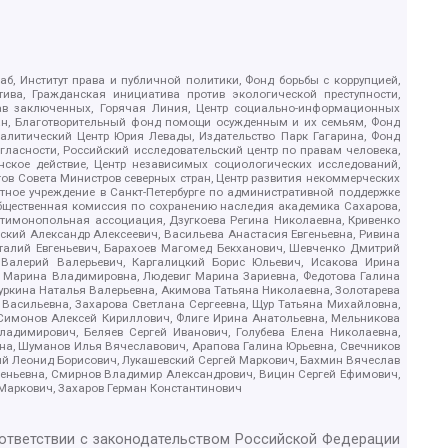
б, Институт права и публичной политики, Фонд борьбы с коррупцией,
ива, Гражданская инициатива против экологической преступности,
рав заключенных, Горячая Линия, Центр социально-информационных
дан, Благотворительный фонд помощи осужденным и их семьям, Фонд
 Аналитический Центр Юрия Левады, Издательство Парк Гагарина, Фонд
гласности, Российский исследовательский центр по правам человека,
ское действие, Центр независимых социологических исследований,
в Совета Министров северных стран, Центр развития некоммерческих
стное учреждение в Санкт-Петербурге по административной поддержке
Общественная комиссия по сохранению наследия академика Сахарова,
нтимонопольная ассоциация, Дзугкоева Регина Николаевна, Кривенко
кий Александр Алексеевич, Васильева Анастасия Евгеньевна, Ривина
италий Евгеньевич, Барахоев Магомед Бекханович, Шевченко Дмитрий
 Валерий Валерьевич, Каргалицкий Борис Юльевич, Исакова Ирина
ва Марина Владимировна, Людевиг Марина Зариевна, Федотова Галина
уркина Наталья Валерьевна, Акимова Татьяна Николаевна, Золотарева
 Васильевна, Захарова Светлана Сергеевна, Щур Татьяна Михайловна,
 Симонов Алексей Кириллович, Флиге Ирина Анатольевна, Мельникова
адимирович, Беляев Сергей Иванович, Голубева Елена Николаевна,
вна, Шуманов Илья Вячеславович, Арапова Галина Юрьевна, Свечников
ий Леонид Борисович, Лукашевский Сергей Маркович, Бахмин Вячеслав
геньевна, Смирнов Владимир Александрович, Вицин Сергей Ефимович,
 Маркович, Захаров Герман Константинович
оответствии с законодательством Российской Федерации