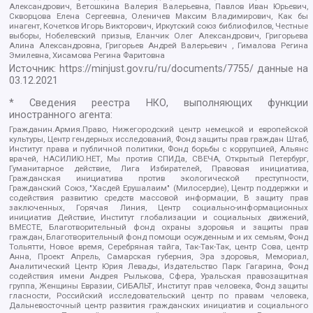
Александрович, Ветошкина Валерия Валерьевна, Павлов Иван Юрьевич,
Скворцова Елена Сергеевна, Оленичев Максим Владимирович, Как бы
инагент, Кочетков Игорь Викторович, Иркутский союз библиофилов, Честные
выборы, Нобелевский призыв, Еланчик Олег Александрович, Григорьева
Алина Александровна, Григорьев Андрей Валерьевич , Гималова Регина
Эмилевна, Хисамова Регина Фаритовна
Источник:
https://minjust.gov.ru/ru/documents/7755/
данные на
03.12.2021
* Сведения реестра НКО, выполняющих функции
иностранного агента:
Гражданин.Армия.Право, Нижегородский центр немецкой и европейской
культуры, Центр гендерных исследований, Фонд защиты прав граждан Штаб,
Институт права и публичной политики, Фонд борьбы с коррупцией, Альянс
врачей, НАСИЛИЮ.НЕТ, Мы против СПИДа, СВЕЧА, Открытый Петербург,
Гуманитарное действие, Лига Избирателей, Правовая инициатива,
Гражданская инициатива против экологической преступности,
Гражданский Союз, "Хасдей Ерушалаим" (Милосердие), Центр поддержки и
содействия развитию средств массовой информации, В защиту прав
заключенных, Горячая Линия, Центр социально-информационных
инициатив Действие, Институт глобализации и социальных движений,
ВМЕСТЕ, Благотворительный фонд охраны здоровья и защиты прав
граждан, Благотворительный фонд помощи осужденным и их семьям, Фонд
Тольятти, Новое время, Серебряная тайга, Так-Так-Так, центр Сова, центр
Анна, Проект Апрель, Самарская губерния, Эра здоровья, Мемориал,
Аналитический Центр Юрия Левады, Издательство Парк Гагарина, Фонд
содействия имени Андрея Рылькова, Сфера, Уральская правозащитная
группа, Женщины Евразии, СИБАЛЬТ, Институт прав человека, Фонд защиты
гласности, Российский исследовательский центр по правам человека,
Дальневосточный центр развития гражданских инициатив и социального