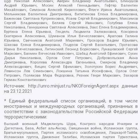
Щур Николай Алексеевич, Аверин Владимир Анатольевич, Блинушов
Андрей Юрьевич, Мосин Алексей Геннадьевич, Гефтер Валентин
Михайлович, Симонов Алексей Кириллович, Флиге Ирина Анатольевна,
Мельникова Валентина Дмитриевна, Вититинова Елена Владимировна,
Баженова Светлана Куприяновна, Исаев Сергей Владимирович, Максимов
Сергей Владимирович, Беляев Сергей Иванович, Голубева Елена
Николаевна, Ганнушкина Светлана Алексеевна, Закс Елена Владимировна,
Буртина Елена Юрьевна, Гендель Людмила Залмановна, Кокорина
Екатерина Алексеевна, Шуманов Илья Вячеславович, Арапова Галина
Юрьевна, Свечников Анатолий Мариевич, Прохоров Вадим Юрьевич,
Шахова Елена Владимировна, Подузов Сергей Васильевич, Протасова
Ирина Вячеславовна, Литинский Леонид Борисович, Лукашевский Сергей
Маркович, Бахмин Вячеслав Иванович, Шабад Анатолий Ефимович, Сухих
Дарья Николаевна, Орлов Олег Петрович, Добровольская Анна
Дмитриевна, Королева Александра Евгеньевна, Смирнов Владимир
Александрович, Вицин Сергей Ефимович, Золотухин Борис Андреевич,
Левинсон Лев Семенович, Локшина Татьяна Иосифовна, Орлов Олег
Петрович, Полякова Мара Федоровна, Резник Генри Маркович, Захаров
Герман Константинович
Источник:
http://unro.minjust.ru/NKOForeignAgent.aspx
данные
на
23.12.2021
* Единый федеральный список организаций, в том числе
иностранных и международных организаций, признанных в
соответствии с законодательством Российской Федерации
террористическими:
Высший военный Маджлисуль Шура, Конгресс народов Ичкерии и
Дагестана, База, Асбат аль-Ансар, Священная война, Исламская группа,
Братья-мусульмане, Партия исламского освобождения, Лашкар-И-Тайба,
Исламская группа, Движение Талибан, Исламская партия Туркестана,