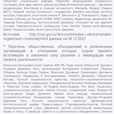
Общество социальных реформ, Общество возрождения исламского
наследия, Дом двух святых, Джунд аш-Шам, Исламский джихад – Джамаат
моджахедов, Аль-Каида в странах исламского Магриба, Имарат Кавказ,
АБТО, Правый сектор, Исламское государство, Джабха аль-Нусра ли-Ахль
аш-Шам, Народное ополчение имени К. Минина и Д. Пожарского, Аджр от
Аллаха Субхану уа Тагьаля SHAM, АУМ Синрике, Муджахеды джамаата Ат-
Тавхида Валь-Джихад, Чистопольский Джамаат, Рохнамо ба суи давлати
исломи, Террористическое сообщество Сеть, Катиба Таухид валь-Джихад,
Хайят Тахрир аш-Шам, Ахлю Сунна Валь Джамаа
Источник:
http://nac.gov.ru/terroristicheskie-i-ekstremistskie-
organizacii-i-materialy.html
данные на
06.12.2021
* Перечень общественных объединений и религиозных
организаций в отношении которых судом принято
вступившее в законную силу решение о ликвидации или
запрете деятельности:
Национал-большевистская партия, ВЕК РА, Рада земли Кубанской Духовно
Родовой Державы Русь, организация Асгардская Славянская Община,
Община Капища Веды Перуна, Мужская Духовная Семинария Духовное
Учреждение, Нурджулар, К Богодержавию, Таблиги Джамаат, Свидетели
Иеговы, Русское национальное единство, Национал-социалистическое
общество, Джамаат мувахидов, Объединенный Вилайат Кабарды, Балкарии
и Карачая, Союз славян, Ат-Такфир Валь-Хиджра, Пит Буль, Национал-
социалистическая рабочая партия России, Славянский союз, Формат-18,
Благородный Орден Дьявола, Армия воли народа, Национальная
Социалистическая Инициатива города Череповца, Духовно-Родовая
Держава Русь, Русское национальное единство, Древнерусской
Инглистической церкви Православных Староверов-Инглингов, Русский
общенациональный союз, Движение против нелегальной иммиграции,
Кровь и Честь, О свободе совести и о религиозных объединениях, Омская