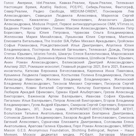
Голос Америки, Idel.Реалии, Кавказ.Реалии, Крым.Реалии, Телеканал
Настоящее Время, Azatliq Radiosi, PCE/PC, Сибирь.Реалии, Фактограф,
Север.Реалии, Радио Свобода, MEDIUM-ORIENT, Пономарев Лев
Александрович, Савицкая Людмила Алексеевна, Маркелов Сергей
Евгеньевич, Камалягин Денис Николаевич, Апахончич Дарья
Александровна, Medusa Project, Первое антикоррупционное СМИ, VTimes.io,
Баданин Роман Сергеевич, Гликин Максим Александрович, Маняхин Петр
Борисович, Ярош Юлия Петровна, Чуракова Ольга Владимировна,
Железнова Мария Михайловна, Лукьянова Юлия Сергеевна, Маетная
Елизавета Витальевна, The Insider SIA, Рубин Михаил Аркадьевич, Гройсман
Софья Романовна, Рождественский Илья Дмитриевич, Апухтина Юлия
Владимировна, Постернак Алексей Евгеньевич, Телеканал Дождь, Петров
Степан Юрьевич, Istories fonds, Шмагун Олеся Валентиновна, Мароховская
Алеся Алексеевна, Долинина Ирина Николаевна, Шлейнов Роман Юрьевич,
Анин Роман Александрович, Великовский Дмитрий Александрович,
Альтаир 2021, Ромашки монолит, Главный редактор 2021, Вега 2021, Важные
иноагенты, Каткова Вероника Вячеславовна, Карезина Инна Павловна,
Кузьмина Людмила Гавриловна, Костылева Полина Владимировна, Лютов
Александр Иванович, Жилкин Владимир Владимирович, Жилинский
Владимир Александрович, Тихонов Михаил Сергеевич, Пискунов Сергей
Евгеньевич, Ковин Виталий Сергеевич, Кильтау Екатерина Викторовна,
Любарев Аркадий Ефимович, Гурман Юрий Альбертович, Грезев Александр
Викторович, Важенков Артем Валерьевич, Иванова София Юрьевна,
Пигалкин Илья Валерьевич, Петров Алексей Викторович, Егоров Владимир
Владимирович, Гусев Андрей Юрьевич, Смирнов Сергей Сергеевич, Верзилов
Петр Юрьевич, ЗП, Зона права, ЖУРНАЛИСТ-ИНОСТРАННЫЙ АГЕНТ,
Вольтская Татьяна Анатольевна, Клепиковская Екатерина Дмитриевна,
Сотников Даниил Владимирович, Захаров Андрей Вячеславович, Симонов
Евгений Алексеевич, Сурначева Елизавета Дмитриевна, Соловьева Елена
Анатольевна, Арапова Галина Юрьевна, Перл Роман Александрович, МЕМО,
Mason G.E.S. Anonymous Foundation, Stichting Bellingcat, Якутия – Наше
Мнение, Москоу диджитал медиа, РС-Балт, Заговора Максим