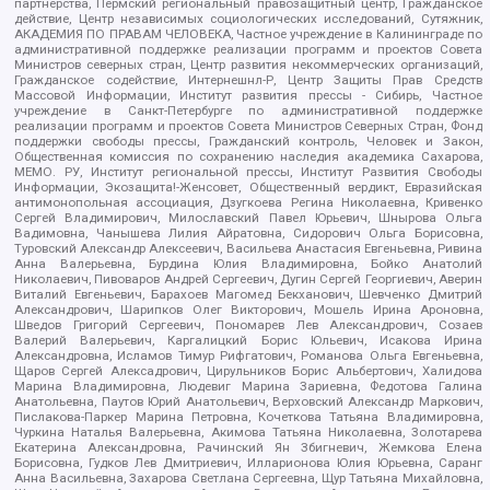
партнерства, Пермский региональный правозащитный центр, Гражданское
действие, Центр независимых социологических исследований, Сутяжник,
АКАДЕМИЯ ПО ПРАВАМ ЧЕЛОВЕКА, Частное учреждение в Калининграде по
административной поддержке реализации программ и проектов Совета
Министров северных стран, Центр развития некоммерческих организаций,
Гражданское содействие, Интернешнл-Р, Центр Защиты Прав Средств
Массовой Информации, Институт развития прессы - Сибирь, Частное
учреждение в Санкт-Петербурге по административной поддержке
реализации программ и проектов Совета Министров Северных Стран, Фонд
поддержки свободы прессы, Гражданский контроль, Человек и Закон,
Общественная комиссия по сохранению наследия академика Сахарова,
МЕМО. РУ, Институт региональной прессы, Институт Развития Свободы
Информации, Экозащита!-Женсовет, Общественный вердикт, Евразийская
антимонопольная ассоциация, Дзугкоева Регина Николаевна, Кривенко
Сергей Владимирович, Милославский Павел Юрьевич, Шнырова Ольга
Вадимовна, Чанышева Лилия Айратовна, Сидорович Ольга Борисовна,
Туровский Александр Алексеевич, Васильева Анастасия Евгеньевна, Ривина
Анна Валерьевна, Бурдина Юлия Владимировна, Бойко Анатолий
Николаевич, Пивоваров Андрей Сергеевич, Дугин Сергей Георгиевич, Аверин
Виталий Евгеньевич, Барахоев Магомед Бекханович, Шевченко Дмитрий
Александрович, Шарипков Олег Викторович, Мошель Ирина Ароновна,
Шведов Григорий Сергеевич, Пономарев Лев Александрович, Созаев
Валерий Валерьевич, Каргалицкий Борис Юльевич, Исакова Ирина
Александровна, Исламов Тимур Рифгатович, Романова Ольга Евгеньевна,
Щаров Сергей Алексадрович, Цирульников Борис Альбертович, Халидова
Марина Владимировна, Людевиг Марина Зариевна, Федотова Галина
Анатольевна, Паутов Юрий Анатольевич, Верховский Александр Маркович,
Пислакова-Паркер Марина Петровна, Кочеткова Татьяна Владимировна,
Чуркина Наталья Валерьевна, Акимова Татьяна Николаевна, Золотарева
Екатерина Александровна, Рачинский Ян Збигневич, Жемкова Елена
Борисовна, Гудков Лев Дмитриевич, Илларионова Юлия Юрьевна, Саранг
Анна Васильевна, Захарова Светлана Сергеевна, Щур Татьяна Михайловна,