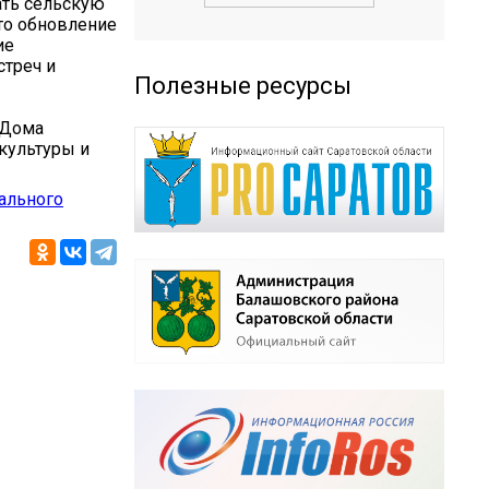
ать сельскую
сто обновление
ие
стреч и
Полезные ресурсы
 Дома
культуры и
ального