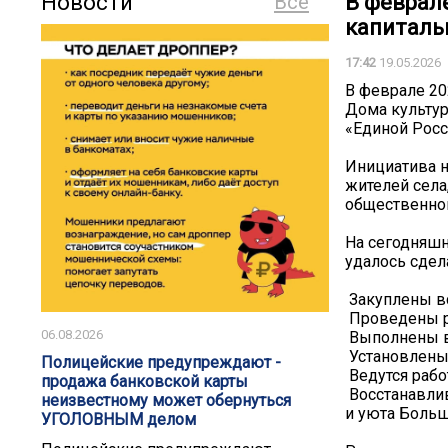
Новости
Все
В феврал
капиталь
17:42
19.05.2026
В феврале 20
Дома культур
«Единой Росс
Инициатива н
жителей села
общественног
На сегодняш
удалось сдел
️ Закуплены 
️ Проведены 
06.08.2026
️ Выполнены 
️ Установлен
️️Полицейские предупреждают -
️ Ведутся раб
продажа банковской карты
️ Восстанавл
неизвестному может обернуться
и уюта Больш
УГОЛОВНЫМ делом️