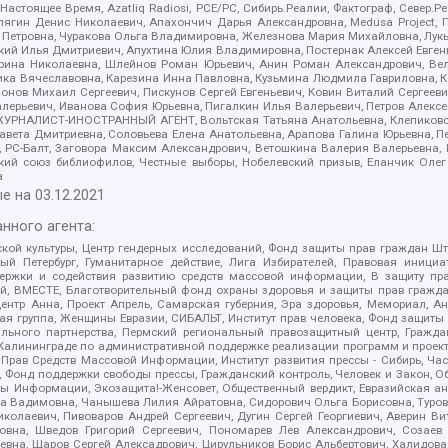
 Настоящее Время, Azatliq Radiosi, PCE/PC, Сибирь.Реалии, Фактограф, Север
ягин Денис Николаевич, Апахончич Дарья Александровна, Medusa Project, П
етровна, Чуракова Ольга Владимировна, Железнова Мария Михайловна, Лукьян
й Илья Дмитриевич, Апухтина Юлия Владимировна, Постернак Алексей Евгеньев
рина Николаевна, Шлейнов Роман Юрьевич, Анин Роман Александрович, Вел
оника Вячеславовна, Карезина Инна Павловна, Кузьмина Людмила Гавриловна
ов Михаил Сергеевич, Пискунов Сергей Евгеньевич, Ковин Виталий Сергеевич
алерьевич, Иванова София Юрьевна, Пигалкин Илья Валерьевич, Петров Алексе
а, ЖУРНАЛИСТ-ИНОСТРАННЫЙ АГЕНТ, Вольтская Татьяна Анатольевна, Клепиков
авета Дмитриевна, Соловьева Елена Анатольевна, Арапова Галина Юрьевна, П
иа, РС-Балт, Заговора Максим Александрович, Ветошкина Валерия Валерьевна
ский союз библиофилов, Честные выборы, Нобелевский призыв, Еланчик Олег
а
е на
03.12.2021
нного агента:
ой культуры, Центр гендерных исследований, Фонд защиты прав граждан Шта
 Петербург, Гуманитарное действие, Лига Избирателей, Правовая инициат
держки и содействия развитию средств массовой информации, В защиту п
ий, ВМЕСТЕ, Благотворительный фонд охраны здоровья и защиты прав граж
, центр Анна, Проект Апрель, Самарская губерния, Эра здоровья, Мемориал,
я группа, Женщины Евразии, СИБАЛЬТ, Институт прав человека, Фонд защиты 
льного партнерства, Пермский региональный правозащитный центр, Граждан
лининграде по административной поддержке реализации программ и проекто
 Прав Средств Массовой Информации, Институт развития прессы - Сибирь, Ча
, Фонд поддержки свободы прессы, Гражданский контроль, Человек и Закон, 
оды Информации, Экозащита!-Женсовет, Общественный вердикт, Евразийская а
 Вадимовна, Чанышева Лилия Айратовна, Сидорович Ольга Борисовна, Туровс
олаевич, Пивоваров Андрей Сергеевич, Дугин Сергей Георгиевич, Аверин В
вна, Шведов Григорий Сергеевич, Пономарев Лев Александрович, Созаев
евна, Щаров Сергей Алексадрович, Цирульников Борис Альбертович, Халидо