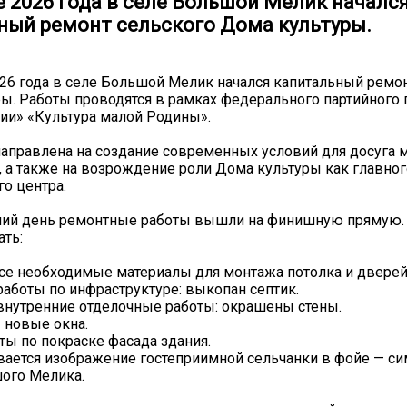
е 2026 года в селе Большой Мелик началс
ный ремонт сельского Дома культуры.
26 года в селе Большой Мелик начался капитальный ремо
ы. Работы проводятся в рамках федерального партийного 
ии» «Культура малой Родины».
аправлена на создание современных условий для досуга 
, а также на возрождение роли Дома культуры как главног
о центра.
ний день ремонтные работы вышли на финишную прямую. 
ать:
все необходимые материалы для монтажа потолка и дверей
работы по инфраструктуре: выкопан септик.
внутренние отделочные работы: окрашены стены.
ы новые окна.
оты по покраске фасада здания.
ивается изображение гостеприимной сельчанки в фойе — с
ого Мелика.