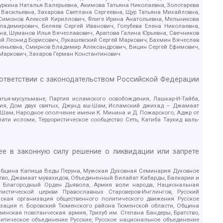
уркина Наталья Валерьевна, Акимова Татьяна Николаевна, Золотарева
 Васильевна, Захарова Светлана Сергеевна, Щур Татьяна Михайловна,
 Симонов Алексей Кириллович, Флиге Ирина Анатольевна, Мельникова
адимирович, Беляев Сергей Иванович, Голубева Елена Николаевна,
вна, Шуманов Илья Вячеславович, Арапова Галина Юрьевна, Свечников
ий Леонид Борисович, Лукашевский Сергей Маркович, Бахмин Вячеслав
геньевна, Смирнов Владимир Александрович, Вицин Сергей Ефимович,
 Маркович, Захаров Герман Константинович
оответствии с законодательством Российской Федерации
тья-мусульмане, Партия исламского освобождения, Лашкар-И-Тайба,
дия, Дом двух святых, Джунд аш-Шам, Исламский джихад – Джамаат
ш-Шам, Народное ополчение имени К. Минина и Д. Пожарского, Аджр от
и исломи, Террористическое сообщество Сеть, Катиба Таухид валь-
е в законную силу решение о ликвидации или запрете
 Община Капища Веды Перуна, Мужская Духовная Семинария Духовное
ство, Джамаат мувахидов, Объединенный Вилайат Кабарды, Балкарии и
18, Благородный Орден Дьявола, Армия воли народа, Национальная
истической церкви Православных Староверов-Инглингов, Русский
ская организация общественного политического движения Русское
изация п. Боровский Тюменского района Тюменской области, Община
инская повстанческая армия, Тризуб им. Степана Бандеры, Братство,
олитическое объединение Русские, Русское национальное объединение