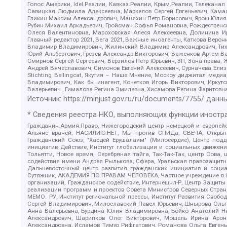
Голос Америки, Idel.Реалии, Кавказ.Реалии, Крым.Реалии, Телеканал
Савицкая Людмила Алексеевна, Маркелов Сергей Евгеньевич, Камал
Гликин Максим Александрович, Маняхин Петр Борисович, Ярош Юлия П
Рубин Михаил Аркадьевич, Гройсман Софья Романовна, Рождественски
Олеся Валентиновна, Мароховская Алеся Алексеевна, Долинина И
Главный редактор 2021, Вега 2021, Важные иноагенты, Каткова Вер
Владимир Владимирович, Жилинский Владимир Александрович, Тихон
Юрий Альбертович, Грезев Александр Викторович, Важенков Артем В
Смирнов Сергей Сергеевич, Верзилов Петр Юрьевич, ЗП, Зона прав
Андрей Вячеславович, Симонов Евгений Алексеевич, Сурначева Елиз
Stichting Bellingcat, Якутия – Наше Мнение, Москоу диджитал мед
Владимирович, Как бы инагент, Кочетков Игорь Викторович, Иркут
Валерьевич , Гималова Регина Эмилевна, Хисамова Регина Фаритовн
Источник:
https://minjust.gov.ru/ru/documents/7755/
данны
* Сведения реестра НКО, выполняющих функции иностра
Гражданин.Армия.Право, Нижегородский центр немецкой и европейск
Альянс врачей, НАСИЛИЮ.НЕТ, Мы против СПИДа, СВЕЧА, Открытый
Гражданский Союз, "Хасдей Ерушалаим" (Милосердие), Центр под
инициатив Действие, Институт глобализации и социальных движен
Тольятти, Новое время, Серебряная тайга, Так-Так-Так, центр Сова
содействия имени Андрея Рылькова, Сфера, Уральская правозащитна
Дальневосточный центр развития гражданских инициатив и социа
Сутяжник, АКАДЕМИЯ ПО ПРАВАМ ЧЕЛОВЕКА, Частное учреждение в Ка
организаций, Гражданское содействие, Интернешнл-Р, Центр Защиты
реализации программ и проектов Совета Министров Северных Стран
МЕМО. РУ, Институт региональной прессы, Институт Развития Своб
Сергей Владимирович, Милославский Павел Юрьевич, Шнырова Ольга
Анна Валерьевна, Бурдина Юлия Владимировна, Бойко Анатолий Ник
Александрович, Шарипков Олег Викторович, Мошель Ирина Ароно
Александровна, Исламов Тимур Рифгатович, Романова Ольга Евгень