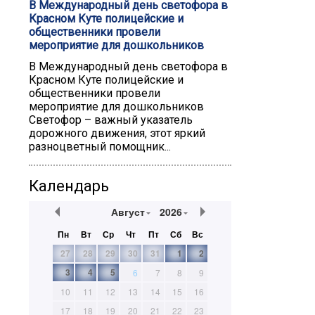
В Международный день светофора в
Красном Куте полицейские и
общественники провели
мероприятие для дошкольников
В Международный день светофора в
Красном Куте полицейские и
общественники провели
мероприятие для дошкольников
Светофор – важный указатель
дорожного движения, этот яркий
разноцветный помощник...
Календарь
Август
2026
Пн
Вт
Ср
Чт
Пт
Сб
Вс
27
28
29
30
31
1
2
3
4
5
6
7
8
9
10
11
12
13
14
15
16
17
18
19
20
21
22
23