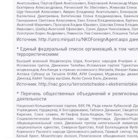
Анатольевна, Паутов Юрий Анатольевич, Верховский Александр Марк
Екатерина Александровна, Рачинский Ян Збигневич, Жемкова Елена 
Щур Николай Алексеевич, Аверин Владимир Анатольевич, Блинушов 
Валентина Дмитриевна, Вититинова Елена Владимировна, Баженов
Ганнушкина Светлана Алексеевна, Закс Елена Владимировна, Буртин
Анатолий Мариевич, Прохоров Вадим Юрьевич, Шахова Елена Владими
Иванович, Шабад Анатолий Ефимович, Сухих Дарья Николаевна, Орл
Золотухин Борис Андреевич, Левинсон Лев Семенович, Локшина Тать
Источник:
http://unro.minjust.ru/NKOForeignAgent.aspx
дан
* Единый федеральный список организаций, в том чис
террористическими:
Высший военный Маджлисуль Шура, Конгресс народов Ичкерии и Да
Исламская группа, Движение Талибан, Исламская партия Туркест
моджахедов, Аль-Каида в странах исламского Магриба, Имарат Кавка
Аллаха Субхану уа Тагьаля SHAM, АУМ Синрике, Муджахеды джамаа
Джихад, Хайят Тахрир аш-Шам, Ахлю Сунна Валь Джамаа
Источник:
http://nac.gov.ru/terroristicheskie-i-ekstremistskie
* Перечень общественных объединений и религиозных
деятельности:
Национал-большевистская партия, ВЕК РА, Рада земли Кубанской 
Учреждение, Нурджулар, К Богодержавию, Таблиги Джамаат, Свидете
Карачая, Союз славян, Ат-Такфир Валь-Хиджра, Пит Буль, Нацио
Социалистическая Инициатива города Череповца, Духовно-Родо
общенациональный союз, Движение против нелегальной иммиграц
национальное единство, Северное Братство, Клуб Болельщиков Фу
Коренного Русского народа Щелковского района, Правый сектор, Ук
Белый Крест, Misanthropic division, Религиозное объединение пос