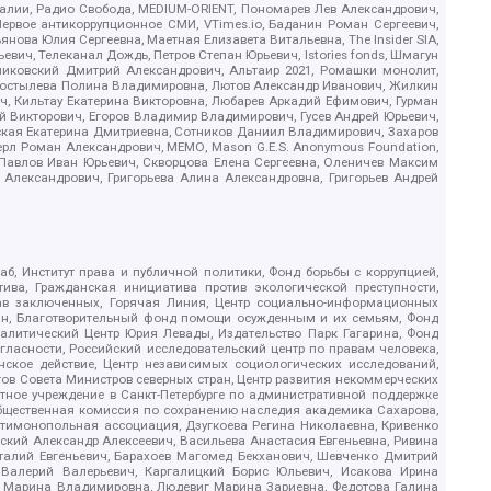
.Реалии, Радио Свобода, MEDIUM-ORIENT, Пономарев Лев Александрович,
ервое антикоррупционное СМИ, VTimes.io, Баданин Роман Сергеевич,
ова Юлия Сергеевна, Маетная Елизавета Витальевна, The Insider SIA,
ич, Телеканал Дождь, Петров Степан Юрьевич, Istories fonds, Шмагун
иковский Дмитрий Александрович, Альтаир 2021, Ромашки монолит,
, Костылева Полина Владимировна, Лютов Александр Иванович, Жилкин
, Кильтау Екатерина Викторовна, Любарев Аркадий Ефимович, Гурман
й Викторович, Егоров Владимир Владимирович, Гусев Андрей Юрьевич,
ская Екатерина Дмитриевна, Сотников Даниил Владимирович, Захаров
ерл Роман Александрович, МЕМО, Mason G.E.S. Anonymous Foundation,
, Павлов Иван Юрьевич, Скворцова Елена Сергеевна, Оленичев Максим
 Александрович, Григорьева Алина Александровна, Григорьев Андрей
б, Институт права и публичной политики, Фонд борьбы с коррупцией,
ива, Гражданская инициатива против экологической преступности,
рав заключенных, Горячая Линия, Центр социально-информационных
дан, Благотворительный фонд помощи осужденным и их семьям, Фонд
 Аналитический Центр Юрия Левады, Издательство Парк Гагарина, Фонд
гласности, Российский исследовательский центр по правам человека,
ское действие, Центр независимых социологических исследований,
в Совета Министров северных стран, Центр развития некоммерческих
стное учреждение в Санкт-Петербурге по административной поддержке
Общественная комиссия по сохранению наследия академика Сахарова,
нтимонопольная ассоциация, Дзугкоева Регина Николаевна, Кривенко
кий Александр Алексеевич, Васильева Анастасия Евгеньевна, Ривина
италий Евгеньевич, Барахоев Магомед Бекханович, Шевченко Дмитрий
 Валерий Валерьевич, Каргалицкий Борис Юльевич, Исакова Ирина
ва Марина Владимировна, Людевиг Марина Зариевна, Федотова Галина