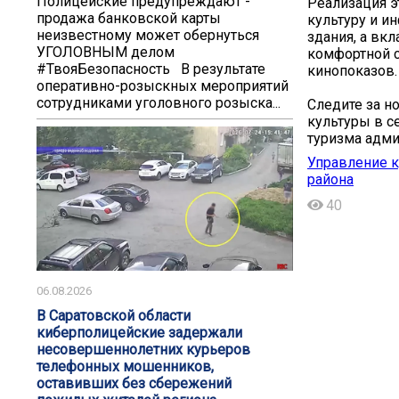
️️Полицейские предупреждают -
Реализация э
продажа банковской карты
культуру и и
неизвестному может обернуться
здания, а вк
УГОЛОВНЫМ делом️
комфортной с
#ТвояБезопасность В результате
кинопоказов.
оперативно-розыскных мероприятий
сотрудниками уголовного розыска...
Следите за н
культуры в с
туризма адми
Управление к
района
40
06.08.2026
В Саратовской области
киберполицейские задержали
несовершеннолетних курьеров
телефонных мошенников,
оставивших без сбережений