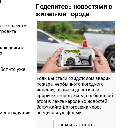
я
Поделитесь новостями с
жителями города
нт сельского
проекта
молодёжи и
о
Вот что уже
Если Вы стали свидетелем аварии,
пожара, необычного погодного
.
явления, провала дороги или
прорыва теплотрассы, сообщите об
этом в ленте народных новостей.
Загружайте фотографии через
имвол радушия
специальную форму.
ДОБАВИТЬ НОВОСТЬ