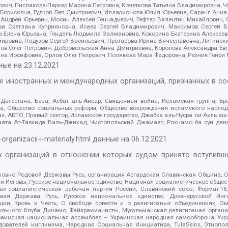
ович, Пислакова-Паркер Марина Петровна, Кочеткова Татьяна Владимировна, Ч
Борисовна, Гудков Лев Дмитриевич, Илларионова Юлия Юрьевна, Саранг Анна
Андрей Юрьевич, Мосин Алексей Геннадьевич, Гефтер Валентин Михайлович,
а Светлана Куприяновна, Исаев Сергей Владимирович, Максимов Сергей Вл
а Елена Юрьевна, Гендель Людмила Залмановна, Кокорина Екатерина Алексее
ровна, Подузов Сергей Васильевич, Протасова Ирина Вячеславовна, Литинск
ов Олег Петрович, Добровольская Анна Дмитриевна, Королева Александра Ев
яна Иосифовна, Орлов Олег Петрович, Полякова Мара Федоровна, Резник Генри
ные на
23.12.2021
ле иностранных и международных организаций, признанных в с
гестана, База, Асбат аль-Ансар, Священная война, Исламская группа, Бра
ана, Общество социальных реформ, Общество возрождения исламского насле
з, АБТО, Правый сектор, Исламское государство, Джабха аль-Нусра ли-Ахль а
та Ат-Тавхида Валь-Джихад, Чистопольский Джамаат, Рохнамо ба суи давлат
-organizacii-i-materialy.html
данные на
06.12.2021
 организаций в отношении которых судом принято вступивше
Духовно Родовой Державы Русь, организация Асгардская Славянская Община,
ли Иеговы, Русское национальное единство, Национал-социалистическое обще
нал-социалистическая рабочая партия России, Славянский союз, Формат-
вая Держава Русь, Русское национальное единство, Древнерусской Ингл
ии, Кровь и Честь, О свободе совести и о религиозных объединениях, Ом
тбольного Клуба Динамо, Файзрахманисты, Мусульманская религиозная орган
раинская национальная ассамблея – Украинская народная самооборона, Укра
ледователей инглиизма, Народная Социальная Инициатива, TulaSkins, Этноп