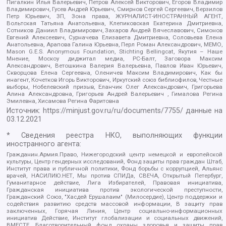
Пигалкин Илья Валерьевич, Петров Алексей Викторович, Егоров Владимир
Владимирович, Гусев Андрей Юрьевич, Смирнов Сергей Сергеевич, Верзилов
Петр Юрьевич, ЗП, Зона права, ЖУРНАЛИСТ-ИНОСТРАННЫЙ АГЕНТ,
Вольтская Татьяна Анатольевна, Клепиковская Екатерина Дмитриевна,
Сотников Даниил Владимирович, Захаров Андрей Вячеславович, Симонов
Евгений Алексеевич, Сурначева Елизавета Дмитриевна, Соловьева Елена
Анатольевна, Арапова Галина Юрьевна, Перл Роман Александрович, МЕМО,
Mason G.E.S. Anonymous Foundation, Stichting Bellingcat, Якутия – Наше
Мнение, Москоу диджитал медиа, РС-Балт, Заговора Максим
Александрович, Ветошкина Валерия Валерьевна, Павлов Иван Юрьевич,
Скворцова Елена Сергеевна, Оленичев Максим Владимирович, Как бы
инагент, Кочетков Игорь Викторович, Иркутский союз библиофилов, Честные
выборы, Нобелевский призыв, Еланчик Олег Александрович, Григорьева
Алина Александровна, Григорьев Андрей Валерьевич , Гималова Регина
Эмилевна, Хисамова Регина Фаритовна
Источник:
https://minjust.gov.ru/ru/documents/7755/
данные на
03.12.2021
* Сведения реестра НКО, выполняющих функции
иностранного агента:
Гражданин.Армия.Право, Нижегородский центр немецкой и европейской
культуры, Центр гендерных исследований, Фонд защиты прав граждан Штаб,
Институт права и публичной политики, Фонд борьбы с коррупцией, Альянс
врачей, НАСИЛИЮ.НЕТ, Мы против СПИДа, СВЕЧА, Открытый Петербург,
Гуманитарное действие, Лига Избирателей, Правовая инициатива,
Гражданская инициатива против экологической преступности,
Гражданский Союз, "Хасдей Ерушалаим" (Милосердие), Центр поддержки и
содействия развитию средств массовой информации, В защиту прав
заключенных, Горячая Линия, Центр социально-информационных
инициатив Действие, Институт глобализации и социальных движений,
ВМЕСТЕ, Благотворительный фонд охраны здоровья и защиты прав