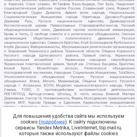
и Карачая, Союз славян, Ат-Такфир Валь-Хиджра, Пит Буль, Национал-
социалистическая рабочая партия России, Славянский союз, Формат-18,
Благородный Орден Дьявола, Армия воли народа, Национальная
Социалистическая Инициатива города Череповца, Духовно-Родовая
Держава Русь, Русское национальное единство, Древнерусской
Инглистической церкви Православных Староверов-Инглингов, Русский
общенациональный союз, Движение против нелегальной иммиграции,
Кровь и Честь, О свободе совести и о религиозных объединениях, Омская
организация общественного политического движения Русское
национальное единство, Северное Братство, Клуб Болельщиков Футбольного
Клуба Динамо, Файзрахманисты, Мусульманская религиозная организация
п. Боровский Тюменского района Тюменской области, Община Коренного
Русского народа Щелковского района, Правый сектор, Украинская
национальная ассамблея – Украинская народная самооборона,
Украинская повстанческая армия, Тризуб им. Степана Бандеры, Братство,
Белый Крест, Misanthropic division, Религиозное объединение
последователей инглиизма, Народная Социальная Инициатива, TulaSkins,
Этнополитическое объединение Русские, Русское национальное
объединение Атака, Мечеть Мирмамеда, Община Коренного Русского
народа г. Астрахани, ВОЛЯ, Меджлис крымскотатарского народа, Рубеж
Севера, ТОЙС, О противодействии экстремистской деятельности,
РЕВТАТПОД, Артподготовка, Штольц, В честь иконы Божией Матери
Державная, Сектор 16, Независимость, Фирма, Молодежная правозащитная
группа МПГ, Курсом Правды и Единения, Каракольская инициативная
группа, Автоград Крю, Союз Славянских Сил Руси, Алля-Аят,
Благотворительный пансионат Ак Умут, Русская республика Русь,
Для повышения удобства сайта мы используем
Арестантское уголовное единство, Башкорт, Нация и свобода, W.H.С., Фалунь
Дафа, Иртыш Ultras, Русский Патриотический клуб-Новокузнецк/РПК,
cookies (
подробнее
). К сайту подключены
Сибирский державный союз, Фонд борьбы с коррупцией, Фонд защиты прав
сервисы Yandex.Metrika, LiveInternet, top.mail.ru,
граждан, Штабы Навального, Совет граждан СССР Прикубанского округа г.
Краснодара
которые также используют файлы cookies