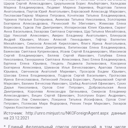
Щаров Сергей Алексадрович, Цирульников Борис Альбертович, Халидова
Марина Владимировна, Людевиг Марина Зариевна, Федотова Галина
Анатольевна, Паутов Юрий Анатольевич, Верховский Александр Маркович,
Пислакова-Паркер Марина Петровна, Кочеткова Татьяна Владимировна,
Чуркина Наталья Валерьевна, Акимова Татьяна Николаевна, Золотарева
Екатерина Александровна, Рачинский Ян Збигневич, Жемкова Елена
Борисовна, Гудков Лев Дмитриевич, Илларионова Юлия Юрьевна, Саранг
Анна Васильевна, Захарова Светлана Сергеевна, Щур Татьяна Михайловна,
Щур Николай Алексеевич, Аверин Владимир Анатольевич, Блинушов
Андрей Юрьевич, Мосин Алексей Геннадьевич, Гефтер Валентин
Михайлович, Симонов Алексей Кириллович, Флиге Ирина Анатольевна,
Мельникова Валентина Дмитриевна, Вититинова Елена Владимировна,
Баженова Светлана Куприяновна, Исаев Сергей Владимирович, Максимов
Сергей Владимирович, Беляев Сергей Иванович, Голубева Елена
Николаевна, Ганнушкина Светлана Алексеевна, Закс Елена Владимировна,
Буртина Елена Юрьевна, Гендель Людмила Залмановна, Кокорина
Екатерина Алексеевна, Шуманов Илья Вячеславович, Арапова Галина
Юрьевна, Свечников Анатолий Мариевич, Прохоров Вадим Юрьевич,
Шахова Елена Владимировна, Подузов Сергей Васильевич, Протасова
Ирина Вячеславовна, Литинский Леонид Борисович, Лукашевский Сергей
Маркович, Бахмин Вячеслав Иванович, Шабад Анатолий Ефимович, Сухих
Дарья Николаевна, Орлов Олег Петрович, Добровольская Анна
Дмитриевна, Королева Александра Евгеньевна, Смирнов Владимир
Александрович, Вицин Сергей Ефимович, Золотухин Борис Андреевич,
Левинсон Лев Семенович, Локшина Татьяна Иосифовна, Орлов Олег
Петрович, Полякова Мара Федоровна, Резник Генри Маркович, Захаров
Герман Константинович
Источник:
http://unro.minjust.ru/NKOForeignAgent.aspx
данные
на
23.12.2021
* Единый федеральный список организаций, в том числе