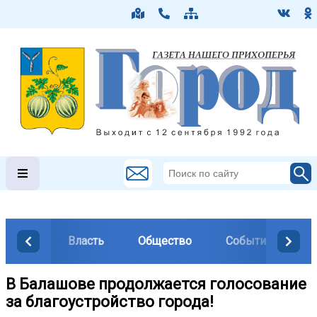
Власть
Общество
События
М
В Балашове продолжается голосование
за благоустройство города! ️