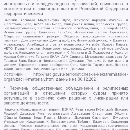
иностранных и международных организаций, признанных в
соответствии с законодательством Российской Федерации
террористическими:
Высший военный Маджлисуль Шура, Конгресс народов Ичкерии и
Дагестана, База, Асбат аль-Ансар, Священная война, Исламская группа,
Братья-мусульмане, Партия исламского освобождения, Лашкар-И-Тайба,
Исламская группа, Движение Талибан, Исламская партия Туркестана,
Общество социальных реформ, Общество возрождения исламского
наследия, Дом двух святых, Джунд аш-Шам, Исламский джихад – Джамаат
моджахедов, Аль-Каида в странах исламского Магриба, Имарат Кавказ,
АБТО, Правый сектор, Исламское государство, Джабха аль-Нусра ли-Ахль
аш-Шам, Народное ополчение имени К. Минина и Д. Пожарского, Аджр от
Аллаха Субхану уа Тагьаля SHAM, АУМ Синрике, Муджахеды джамаата Ат-
Тавхида Валь-Джихад, Чистопольский Джамаат, Рохнамо ба суи давлати
исломи, Террористическое сообщество Сеть, Катиба Таухид валь-Джихад,
Хайят Тахрир аш-Шам, Ахлю Сунна Валь Джамаа
Источник:
http://nac.gov.ru/terroristicheskie-i-ekstremistskie-
organizacii-i-materialy.html
данные на
06.12.2021
* Перечень общественных объединений и религиозных
организаций в отношении которых судом принято
вступившее в законную силу решение о ликвидации или
запрете деятельности:
Национал-большевистская партия, ВЕК РА, Рада земли Кубанской Духовно
Родовой Державы Русь, организация Асгардская Славянская Община,
Община Капища Веды Перуна, Мужская Духовная Семинария Духовное
Учреждение, Нурджулар, К Богодержавию, Таблиги Джамаат, Свидетели
Иеговы, Русское национальное единство, Национал-социалистическое
общество, Джамаат мувахидов, Объединенный Вилайат Кабарды, Балкарии