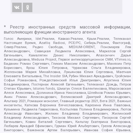
* Реестр иностранных средств массовой информации,
выполняющих функции иностранного агента:
Голос Америки, Idel.Реалии, Кавказ.Реалии, Крым.Реалии, Телеканал
Настоящее Время, Azatliq Radiosi, PCE/PC, Сибирь.Реалии, Фактограф,
Север.Реалии, Радио Свобода, MEDIUM-ORIENT, Пономарев Лев
Александрович, Савицкая Людмила Алексеевна, Маркелов Сергей
Евгеньевич, Камалягин Денис Николаевич, Апахончич Дарья
Александровна, Medusa Project, Первое антикоррупционное СМИ, VTimes.io,
Баданин Роман Сергеевич, Гликин Максим Александрович, Маняхин Петр
Борисович, Ярош Юлия Петровна, Чуракова Ольга Владимировна,
Железнова Мария Михайловна, Лукьянова Юлия Сергеевна, Маетная
Елизавета Витальевна, The Insider SIA, Рубин Михаил Аркадьевич, Гройсман
Софья Романовна, Рождественский Илья Дмитриевич, Апухтина Юлия
Владимировна, Постернак Алексей Евгеньевич, Телеканал Дождь, Петров
Степан Юрьевич, Istories fonds, Шмагун Олеся Валентиновна, Мароховская
Алеся Алексеевна, Долинина Ирина Николаевна, Шлейнов Роман Юрьевич,
Анин Роман Александрович, Великовский Дмитрий Александрович,
Альтаир 2021, Ромашки монолит, Главный редактор 2021, Вега 2021, Важные
иноагенты, Каткова Вероника Вячеславовна, Карезина Инна Павловна,
Кузьмина Людмила Гавриловна, Костылева Полина Владимировна, Лютов
Александр Иванович, Жилкин Владимир Владимирович, Жилинский
Владимир Александрович, Тихонов Михаил Сергеевич, Пискунов Сергей
Евгеньевич, Ковин Виталий Сергеевич, Кильтау Екатерина Викторовна,
Любарев Аркадий Ефимович, Гурман Юрий Альбертович, Грезев Александр
Викторович, Важенков Артем Валерьевич, Иванова София Юрьевна,