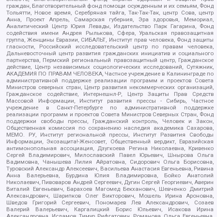
граждан, Благотворительный фонд помощи осужденным и их семьям, Фонд
Тольятти, Новое время, Серебряная тайга, Так-Так-Так, центр Сова, центр
Анна, Проект Апрель, Самарская губерния, Эра здоровья, Мемориал,
Аналитический Центр Юрия Левады, Издательство Парк Гагарина, Фонд
содействия имени Андрея Рылькова, Сфера, Уральская правозащитная
группа, Женщины Евразии, СИБАЛЬТ, Институт прав человека, Фонд защиты
гласности, Российский исследовательский центр по правам человека,
Дальневосточный центр развития гражданских инициатив и социального
партнерства, Пермский региональный правозащитный центр, Гражданское
действие, Центр независимых социологических исследований, Сутяжник,
АКАДЕМИЯ ПО ПРАВАМ ЧЕЛОВЕКА, Частное учреждение в Калининграде по
административной поддержке реализации программ и проектов Совета
Министров северных стран, Центр развития некоммерческих организаций,
Гражданское содействие, Интернешнл-Р, Центр Защиты Прав Средств
Массовой Информации, Институт развития прессы - Сибирь, Частное
учреждение в Санкт-Петербурге по административной поддержке
реализации программ и проектов Совета Министров Северных Стран, Фонд
поддержки свободы прессы, Гражданский контроль, Человек и Закон,
Общественная комиссия по сохранению наследия академика Сахарова,
МЕМО. РУ, Институт региональной прессы, Институт Развития Свободы
Информации, Экозащита!-Женсовет, Общественный вердикт, Евразийская
антимонопольная ассоциация, Дзугкоева Регина Николаевна, Кривенко
Сергей Владимирович, Милославский Павел Юрьевич, Шнырова Ольга
Вадимовна, Чанышева Лилия Айратовна, Сидорович Ольга Борисовна,
Туровский Александр Алексеевич, Васильева Анастасия Евгеньевна, Ривина
Анна Валерьевна, Бурдина Юлия Владимировна, Бойко Анатолий
Николаевич, Пивоваров Андрей Сергеевич, Дугин Сергей Георгиевич, Аверин
Виталий Евгеньевич, Барахоев Магомед Бекханович, Шевченко Дмитрий
Александрович, Шарипков Олег Викторович, Мошель Ирина Ароновна,
Шведов Григорий Сергеевич, Пономарев Лев Александрович, Созаев
Валерий Валерьевич, Каргалицкий Борис Юльевич, Исакова Ирина
Александровна, Исламов Тимур Рифгатович, Романова Ольга Евгеньевна,