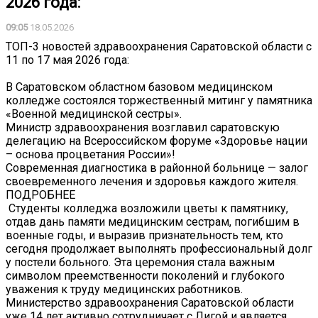
2026 года:
09:05
18.05.2026
ТОП-3 новостей здравоохранения Саратовской области с
11 по 17 мая 2026 года:
В Саратовском областном базовом медицинском
колледже состоялся торжественный митинг у памятника
«Военной медицинской сестры».
Министр здравоохранения возглавил саратовскую
делегацию на Всероссийском форуме «Здоровье нации
– основа процветания России»!
Современная диагностика в районной больнице — залог
своевременного лечения и здоровья каждого жителя.
ПОДРОБНЕЕ
️ Студенты колледжа возложили цветы к памятнику,
отдав дань памяти медицинским сестрам, погибшим в
военные годы, и выразив признательность тем, кто
сегодня продолжает выполнять профессиональный долг
у постели больного. Эта церемония стала важным
символом преемственности поколений и глубокого
уважения к труду медицинских работников.
Министерство здравоохранения Саратовской области
уже 14 лет активно сотрудничает с Лигой и является