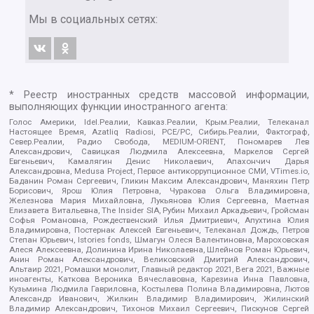
Мы в социальных сетях:
* Реестр иностранных средств массовой информации,
выполняющих функции иностранного агента:
Голос Америки, Idel.Реалии, Кавказ.Реалии, Крым.Реалии, Телеканал
Настоящее Время, Azatliq Radiosi, PCE/PC, Сибирь.Реалии, Фактограф,
Север.Реалии, Радио Свобода, MEDIUM-ORIENT, Пономарев Лев
Александрович, Савицкая Людмила Алексеевна, Маркелов Сергей
Евгеньевич, Камалягин Денис Николаевич, Апахончич Дарья
Александровна, Medusa Project, Первое антикоррупционное СМИ, VTimes.io,
Баданин Роман Сергеевич, Гликин Максим Александрович, Маняхин Петр
Борисович, Ярош Юлия Петровна, Чуракова Ольга Владимировна,
Железнова Мария Михайловна, Лукьянова Юлия Сергеевна, Маетная
Елизавета Витальевна, The Insider SIA, Рубин Михаил Аркадьевич, Гройсман
Софья Романовна, Рождественский Илья Дмитриевич, Апухтина Юлия
Владимировна, Постернак Алексей Евгеньевич, Телеканал Дождь, Петров
Степан Юрьевич, Istories fonds, Шмагун Олеся Валентиновна, Мароховская
Алеся Алексеевна, Долинина Ирина Николаевна, Шлейнов Роман Юрьевич,
Анин Роман Александрович, Великовский Дмитрий Александрович,
Альтаир 2021, Ромашки монолит, Главный редактор 2021, Вега 2021, Важные
иноагенты, Каткова Вероника Вячеславовна, Карезина Инна Павловна,
Кузьмина Людмила Гавриловна, Костылева Полина Владимировна, Лютов
Александр Иванович, Жилкин Владимир Владимирович, Жилинский
Владимир Александрович, Тихонов Михаил Сергеевич, Пискунов Сергей