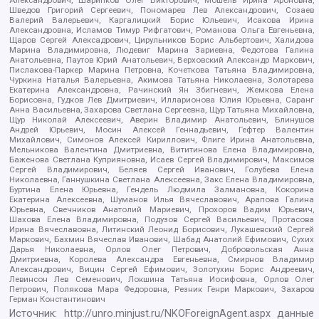
Александрович, Шарипков Олег Викторович, Мошель Ирина Ароновна,
Шведов Григорий Сергеевич, Пономарев Лев Александрович, Созаев
Валерий Валерьевич, Каргалицкий Борис Юльевич, Исакова Ирина
Александровна, Исламов Тимур Рифгатович, Романова Ольга Евгеньевна,
Щаров Сергей Алексадрович, Цирульников Борис Альбертович, Халидова
Марина Владимировна, Людевиг Марина Зариевна, Федотова Галина
Анатольевна, Паутов Юрий Анатольевич, Верховский Александр Маркович,
Пислакова-Паркер Марина Петровна, Кочеткова Татьяна Владимировна,
Чуркина Наталья Валерьевна, Акимова Татьяна Николаевна, Золотарева
Екатерина Александровна, Рачинский Ян Збигневич, Жемкова Елена
Борисовна, Гудков Лев Дмитриевич, Илларионова Юлия Юрьевна, Саранг
Анна Васильевна, Захарова Светлана Сергеевна, Щур Татьяна Михайловна,
Щур Николай Алексеевич, Аверин Владимир Анатольевич, Блинушов
Андрей Юрьевич, Мосин Алексей Геннадьевич, Гефтер Валентин
Михайлович, Симонов Алексей Кириллович, Флиге Ирина Анатольевна,
Мельникова Валентина Дмитриевна, Вититинова Елена Владимировна,
Баженова Светлана Куприяновна, Исаев Сергей Владимирович, Максимов
Сергей Владимирович, Беляев Сергей Иванович, Голубева Елена
Николаевна, Ганнушкина Светлана Алексеевна, Закс Елена Владимировна,
Буртина Елена Юрьевна, Гендель Людмила Залмановна, Кокорина
Екатерина Алексеевна, Шуманов Илья Вячеславович, Арапова Галина
Юрьевна, Свечников Анатолий Мариевич, Прохоров Вадим Юрьевич,
Шахова Елена Владимировна, Подузов Сергей Васильевич, Протасова
Ирина Вячеславовна, Литинский Леонид Борисович, Лукашевский Сергей
Маркович, Бахмин Вячеслав Иванович, Шабад Анатолий Ефимович, Сухих
Дарья Николаевна, Орлов Олег Петрович, Добровольская Анна
Дмитриевна, Королева Александра Евгеньевна, Смирнов Владимир
Александрович, Вицин Сергей Ефимович, Золотухин Борис Андреевич,
Левинсон Лев Семенович, Локшина Татьяна Иосифовна, Орлов Олег
Петрович, Полякова Мара Федоровна, Резник Генри Маркович, Захаров
Герман Константинович
Источник:
http://unro.minjust.ru/NKOForeignAgent.aspx
данные