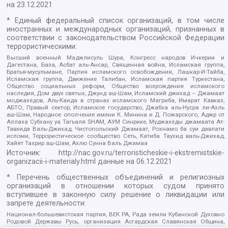
на
23.12.2021
* Единый федеральный список организаций, в том числе
иностранных и международных организаций, признанных в
соответствии с законодательством Российской Федерации
террористическими:
Высший военный Маджлисуль Шура, Конгресс народов Ичкерии и
Дагестана, База, Асбат аль-Ансар, Священная война, Исламская группа,
Братья-мусульмане, Партия исламского освобождения, Лашкар-И-Тайба,
Исламская группа, Движение Талибан, Исламская партия Туркестана,
Общество социальных реформ, Общество возрождения исламского
наследия, Дом двух святых, Джунд аш-Шам, Исламский джихад – Джамаат
моджахедов, Аль-Каида в странах исламского Магриба, Имарат Кавказ,
АБТО, Правый сектор, Исламское государство, Джабха аль-Нусра ли-Ахль
аш-Шам, Народное ополчение имени К. Минина и Д. Пожарского, Аджр от
Аллаха Субхану уа Тагьаля SHAM, АУМ Синрике, Муджахеды джамаата Ат-
Тавхида Валь-Джихад, Чистопольский Джамаат, Рохнамо ба суи давлати
исломи, Террористическое сообщество Сеть, Катиба Таухид валь-Джихад,
Хайят Тахрир аш-Шам, Ахлю Сунна Валь Джамаа
Источник:
http://nac.gov.ru/terroristicheskie-i-ekstremistskie-
organizacii-i-materialy.html
данные на
06.12.2021
* Перечень общественных объединений и религиозных
организаций в отношении которых судом принято
вступившее в законную силу решение о ликвидации или
запрете деятельности:
Национал-большевистская партия, ВЕК РА, Рада земли Кубанской Духовно
Родовой Державы Русь, организация Асгардская Славянская Община,