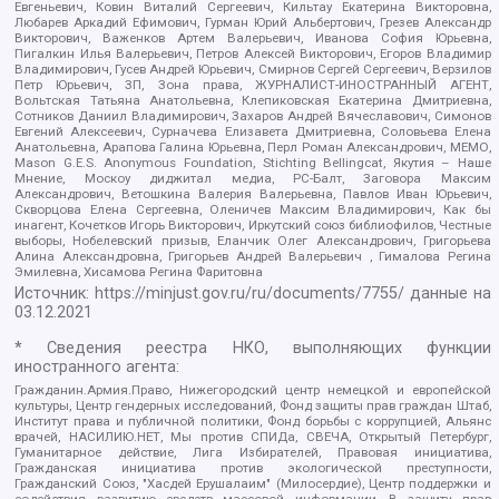
Евгеньевич, Ковин Виталий Сергеевич, Кильтау Екатерина Викторовна,
Любарев Аркадий Ефимович, Гурман Юрий Альбертович, Грезев Александр
Викторович, Важенков Артем Валерьевич, Иванова София Юрьевна,
Пигалкин Илья Валерьевич, Петров Алексей Викторович, Егоров Владимир
Владимирович, Гусев Андрей Юрьевич, Смирнов Сергей Сергеевич, Верзилов
Петр Юрьевич, ЗП, Зона права, ЖУРНАЛИСТ-ИНОСТРАННЫЙ АГЕНТ,
Вольтская Татьяна Анатольевна, Клепиковская Екатерина Дмитриевна,
Сотников Даниил Владимирович, Захаров Андрей Вячеславович, Симонов
Евгений Алексеевич, Сурначева Елизавета Дмитриевна, Соловьева Елена
Анатольевна, Арапова Галина Юрьевна, Перл Роман Александрович, МЕМО,
Mason G.E.S. Anonymous Foundation, Stichting Bellingcat, Якутия – Наше
Мнение, Москоу диджитал медиа, РС-Балт, Заговора Максим
Александрович, Ветошкина Валерия Валерьевна, Павлов Иван Юрьевич,
Скворцова Елена Сергеевна, Оленичев Максим Владимирович, Как бы
инагент, Кочетков Игорь Викторович, Иркутский союз библиофилов, Честные
выборы, Нобелевский призыв, Еланчик Олег Александрович, Григорьева
Алина Александровна, Григорьев Андрей Валерьевич , Гималова Регина
Эмилевна, Хисамова Регина Фаритовна
Источник:
https://minjust.gov.ru/ru/documents/7755/
данные на
03.12.2021
* Сведения реестра НКО, выполняющих функции
иностранного агента:
Гражданин.Армия.Право, Нижегородский центр немецкой и европейской
культуры, Центр гендерных исследований, Фонд защиты прав граждан Штаб,
Институт права и публичной политики, Фонд борьбы с коррупцией, Альянс
врачей, НАСИЛИЮ.НЕТ, Мы против СПИДа, СВЕЧА, Открытый Петербург,
Гуманитарное действие, Лига Избирателей, Правовая инициатива,
Гражданская инициатива против экологической преступности,
Гражданский Союз, "Хасдей Ерушалаим" (Милосердие), Центр поддержки и