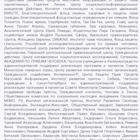
содействия развитию средств массовой информации, В защиту прав
заключенных, Горячая Линия, Центр социально-информационных
инициатив Действие, Институт глобализации и социальных движений,
ВМЕСТЕ, Благотворительный фонд охраны здоровья и защиты прав
граждан, Благотворительный фонд помощи осужденным и их семьям, Фонд
Тольятти, Новое время, Серебряная тайга, Так-Так-Так, центр Сова, центр
Анна, Проект Апрель, Самарская губерния, Эра здоровья, Мемориал,
Аналитический Центр Юрия Левады, Издательство Парк Гагарина, Фонд
содействия имени Андрея Рылькова, Сфера, Уральская правозащитная
группа, Женщины Евразии, СИБАЛЬТ, Институт прав человека, Фонд защиты
гласности, Российский исследовательский центр по правам человека,
Дальневосточный центр развития гражданских инициатив и социального
партнерства, Пермский региональный правозащитный центр, Гражданское
действие, Центр независимых социологических исследований, Сутяжник,
АКАДЕМИЯ ПО ПРАВАМ ЧЕЛОВЕКА, Частное учреждение в Калининграде по
административной поддержке реализации программ и проектов Совета
Министров северных стран, Центр развития некоммерческих организаций,
Гражданское содействие, Интернешнл-Р, Центр Защиты Прав Средств
Массовой Информации, Институт развития прессы - Сибирь, Частное
учреждение в Санкт-Петербурге по административной поддержке
реализации программ и проектов Совета Министров Северных Стран, Фонд
поддержки свободы прессы, Гражданский контроль, Человек и Закон,
Общественная комиссия по сохранению наследия академика Сахарова,
МЕМО. РУ, Институт региональной прессы, Институт Развития Свободы
Информации, Экозащита!-Женсовет, Общественный вердикт, Евразийская
антимонопольная ассоциация, Дзугкоева Регина Николаевна, Кривенко
Сергей Владимирович, Милославский Павел Юрьевич, Шнырова Ольга
Вадимовна, Чанышева Лилия Айратовна, Сидорович Ольга Борисовна,
Туровский Александр Алексеевич, Васильева Анастасия Евгеньевна, Ривина
Анна Валерьевна, Бурдина Юлия Владимировна, Бойко Анатолий
Николаевич, Пивоваров Андрей Сергеевич, Дугин Сергей Георгиевич, Аверин
Виталий Евгеньевич, Барахоев Магомед Бекханович, Шевченко Дмитрий