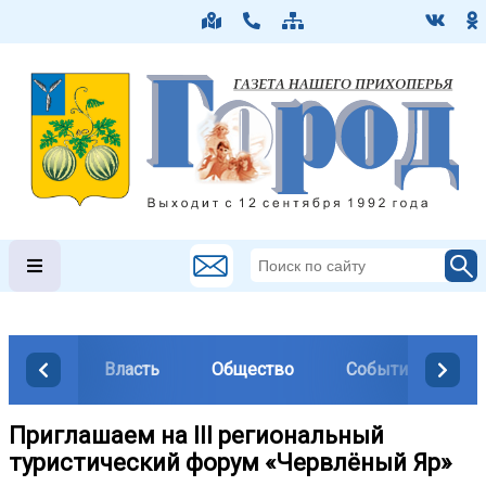
Власть
Общество
События
М
Приглашаем на III региональный
туристический форум «Червлёный Яр»