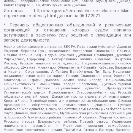
исломи, Террористическое сообщество Сеть, Катиба Таухид валь-Джихад,
Хайят Тахрир аш-Шам, Ахлю Сунна Валь Джамаа
Источник:
http://nac.gov.ru/terroristicheskie-i-ekstremistskie-
organizacii-i-materialy.html
данные на
06.12.2021
* Перечень общественных объединений и религиозных
организаций в отношении которых судом принято
вступившее в законную силу решение о ликвидации или
запрете деятельности:
Национал-большевистская партия, ВЕК РА, Рада земли Кубанской Духовно
Родовой Державы Русь, организация Асгардская Славянская Община,
Община Капища Веды Перуна, Мужская Духовная Семинария Духовное
Учреждение, Нурджулар, К Богодержавию, Таблиги Джамаат, Свидетели
Иеговы, Русское национальное единство, Национал-социалистическое
общество, Джамаат мувахидов, Объединенный Вилайат Кабарды, Балкарии
и Карачая, Союз славян, Ат-Такфир Валь-Хиджра, Пит Буль, Национал-
социалистическая рабочая партия России, Славянский союз, Формат-18,
Благородный Орден Дьявола, Армия воли народа, Национальная
Социалистическая Инициатива города Череповца, Духовно-Родовая
Держава Русь, Русское национальное единство, Древнерусской
Инглистической церкви Православных Староверов-Инглингов, Русский
общенациональный союз, Движение против нелегальной иммиграции,
Кровь и Честь, О свободе совести и о религиозных объединениях, Омская
организация общественного политического движения Русское
национальное единство, Северное Братство, Клуб Болельщиков Футбольного
Клуба Динамо, Файзрахманисты, Мусульманская религиозная организация
п. Боровский Тюменского района Тюменской области, Община Коренного
Русского народа Щелковского района, Правый сектор, Украинская
национальная ассамблея – Украинская народная самооборона,
Украинская повстанческая армия, Тризуб им. Степана Бандеры, Братство,