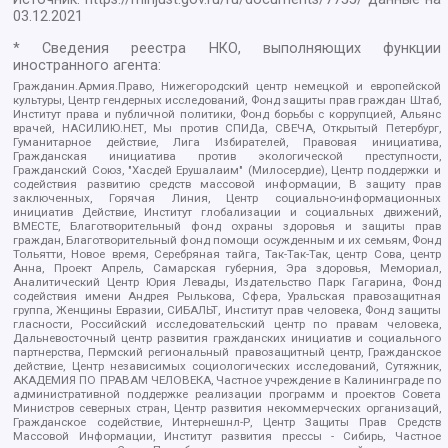
03.12.2021
* Сведения реестра НКО, выполняющих функции
иностранного агента:
Гражданин.Армия.Право, Нижегородский центр немецкой и европейской
культуры, Центр гендерных исследований, Фонд защиты прав граждан Штаб,
Институт права и публичной политики, Фонд борьбы с коррупцией, Альянс
врачей, НАСИЛИЮ.НЕТ, Мы против СПИДа, СВЕЧА, Открытый Петербург,
Гуманитарное действие, Лига Избирателей, Правовая инициатива,
Гражданская инициатива против экологической преступности,
Гражданский Союз, "Хасдей Ерушалаим" (Милосердие), Центр поддержки и
содействия развитию средств массовой информации, В защиту прав
заключенных, Горячая Линия, Центр социально-информационных
инициатив Действие, Институт глобализации и социальных движений,
ВМЕСТЕ, Благотворительный фонд охраны здоровья и защиты прав
граждан, Благотворительный фонд помощи осужденным и их семьям, Фонд
Тольятти, Новое время, Серебряная тайга, Так-Так-Так, центр Сова, центр
Анна, Проект Апрель, Самарская губерния, Эра здоровья, Мемориал,
Аналитический Центр Юрия Левады, Издательство Парк Гагарина, Фонд
содействия имени Андрея Рылькова, Сфера, Уральская правозащитная
группа, Женщины Евразии, СИБАЛЬТ, Институт прав человека, Фонд защиты
гласности, Российский исследовательский центр по правам человека,
Дальневосточный центр развития гражданских инициатив и социального
партнерства, Пермский региональный правозащитный центр, Гражданское
действие, Центр независимых социологических исследований, Сутяжник,
АКАДЕМИЯ ПО ПРАВАМ ЧЕЛОВЕКА, Частное учреждение в Калининграде по
административной поддержке реализации программ и проектов Совета
Министров северных стран, Центр развития некоммерческих организаций,
Гражданское содействие, Интернешнл-Р, Центр Защиты Прав Средств
Массовой Информации, Институт развития прессы - Сибирь, Частное