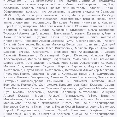
учреждение в Санкт-Петербурге по административной поддержке
реализации программ и проектов Совета Министров Северных Стран, Фонд
поддержки свободы прессы, Гражданский контроль, Человек и Закон,
Общественная комиссия по сохранению наследия академика Сахарова,
МЕМО. РУ, Институт региональной прессы, Институт Развития Свободы
Информации, Экозащита!-Женсовет, Общественный вердикт, Евразийская
антимонопольная ассоциация, Дзугкоева Регина Николаевна, Кривенко
Сергей Владимирович, Милославский Павел Юрьевич, Шнырова Ольга
Вадимовна, Чанышева Лилия Айратовна, Сидорович Ольга Борисовна,
Туровский Александр Алексеевич, Васильева Анастасия Евгеньевна, Ривина
Анна Валерьевна, Бурдина Юлия Владимировна, Бойко Анатолий
Николаевич, Пивоваров Андрей Сергеевич, Дугин Сергей Георгиевич, Аверин
Виталий Евгеньевич, Барахоев Магомед Бекханович, Шевченко Дмитрий
Александрович, Шарипков Олег Викторович, Мошель Ирина Ароновна,
Шведов Григорий Сергеевич, Пономарев Лев Александрович, Созаев
Валерий Валерьевич, Каргалицкий Борис Юльевич, Исакова Ирина
Александровна, Исламов Тимур Рифгатович, Романова Ольга Евгеньевна,
Щаров Сергей Алексадрович, Цирульников Борис Альбертович, Халидова
Марина Владимировна, Людевиг Марина Зариевна, Федотова Галина
Анатольевна, Паутов Юрий Анатольевич, Верховский Александр Маркович,
Пислакова-Паркер Марина Петровна, Кочеткова Татьяна Владимировна,
Чуркина Наталья Валерьевна, Акимова Татьяна Николаевна, Золотарева
Екатерина Александровна, Рачинский Ян Збигневич, Жемкова Елена
Борисовна, Гудков Лев Дмитриевич, Илларионова Юлия Юрьевна, Саранг
Анна Васильевна, Захарова Светлана Сергеевна, Щур Татьяна Михайловна,
Щур Николай Алексеевич, Аверин Владимир Анатольевич, Блинушов
Андрей Юрьевич, Мосин Алексей Геннадьевич, Гефтер Валентин
Михайлович, Симонов Алексей Кириллович, Флиге Ирина Анатольевна,
Мельникова Валентина Дмитриевна, Вититинова Елена Владимировна,
Баженова Светлана Куприяновна, Исаев Сергей Владимирович, Максимов
Сергей Владимирович, Беляев Сергей Иванович, Голубева Елена
Николаевна, Ганнушкина Светлана Алексеевна, Закс Елена Владимировна,