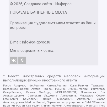
© 2026, Создание сайта - Инфорос
ПОКАЗАТЬ БАННЕРНЫЕ МЕСТА
Организация с удовольствием ответит на Ваши
вопросы.
E-mail:
info@pr-gorod.ru
Мы в социальных сетях:
* Реестр иностранных средств массовой информации,
выполняющих функции иностранного агента:
Голос Америки, Idel.Реалии, Кавказ.Реалии, Крым.Реалии, Телеканал
Настоящее Время, Azatliq Radiosi, PCE/PC, Сибирь.Реалии, Фактограф,
Север.Реалии, Радио Свобода, MEDIUM-ORIENT, Пономарев Лев
Александрович, Савицкая Людмила Алексеевна, Маркелов Сергей
Евгеньевич, Камалягин Денис Николаевич, Апахончич Дарья
Александровна, Medusa Project, Первое антикоррупционное СМИ, VTimes.io,
Баданин Роман Сергеевич, Гликин Максим Александрович, Маняхин Петр