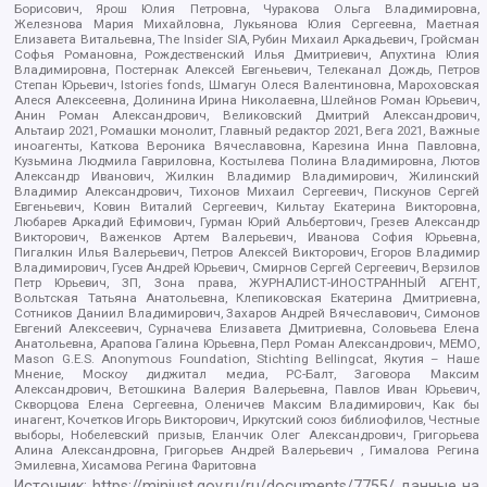
Борисович, Ярош Юлия Петровна, Чуракова Ольга Владимировна,
Железнова Мария Михайловна, Лукьянова Юлия Сергеевна, Маетная
Елизавета Витальевна, The Insider SIA, Рубин Михаил Аркадьевич, Гройсман
Софья Романовна, Рождественский Илья Дмитриевич, Апухтина Юлия
Владимировна, Постернак Алексей Евгеньевич, Телеканал Дождь, Петров
Степан Юрьевич, Istories fonds, Шмагун Олеся Валентиновна, Мароховская
Алеся Алексеевна, Долинина Ирина Николаевна, Шлейнов Роман Юрьевич,
Анин Роман Александрович, Великовский Дмитрий Александрович,
Альтаир 2021, Ромашки монолит, Главный редактор 2021, Вега 2021, Важные
иноагенты, Каткова Вероника Вячеславовна, Карезина Инна Павловна,
Кузьмина Людмила Гавриловна, Костылева Полина Владимировна, Лютов
Александр Иванович, Жилкин Владимир Владимирович, Жилинский
Владимир Александрович, Тихонов Михаил Сергеевич, Пискунов Сергей
Евгеньевич, Ковин Виталий Сергеевич, Кильтау Екатерина Викторовна,
Любарев Аркадий Ефимович, Гурман Юрий Альбертович, Грезев Александр
Викторович, Важенков Артем Валерьевич, Иванова София Юрьевна,
Пигалкин Илья Валерьевич, Петров Алексей Викторович, Егоров Владимир
Владимирович, Гусев Андрей Юрьевич, Смирнов Сергей Сергеевич, Верзилов
Петр Юрьевич, ЗП, Зона права, ЖУРНАЛИСТ-ИНОСТРАННЫЙ АГЕНТ,
Вольтская Татьяна Анатольевна, Клепиковская Екатерина Дмитриевна,
Сотников Даниил Владимирович, Захаров Андрей Вячеславович, Симонов
Евгений Алексеевич, Сурначева Елизавета Дмитриевна, Соловьева Елена
Анатольевна, Арапова Галина Юрьевна, Перл Роман Александрович, МЕМО,
Mason G.E.S. Anonymous Foundation, Stichting Bellingcat, Якутия – Наше
Мнение, Москоу диджитал медиа, РС-Балт, Заговора Максим
Александрович, Ветошкина Валерия Валерьевна, Павлов Иван Юрьевич,
Скворцова Елена Сергеевна, Оленичев Максим Владимирович, Как бы
инагент, Кочетков Игорь Викторович, Иркутский союз библиофилов, Честные
выборы, Нобелевский призыв, Еланчик Олег Александрович, Григорьева
Алина Александровна, Григорьев Андрей Валерьевич , Гималова Регина
Эмилевна, Хисамова Регина Фаритовна
Источник:
https://minjust.gov.ru/ru/documents/7755/
данные на