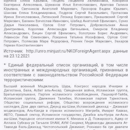
Буртина Елена Юрьевна, Гендель Людмила Залмановна, Кокорина
Екатерина Алексеевна, Шуманов Илья Вячеславович, Арапова Галина
Юрьевна, Свечников Анатолий Мариевич, Прохоров Вадим Юрьевич,
Шахова Елена Владимировна, Подузов Сергей Васильевич, Протасова
Ирина Вячеславовна, Литинский Леонид Борисович, Лукашевский Сергей
Маркович, Бахмин Вячеслав Иванович, Шабад Анатолий Ефимович, Сухих
Дарья Николаевна, Орлов Олег Петрович, Добровольская Анна
Дмитриевна, Королева Александра Евгеньевна, Смирнов Владимир
Александрович, Вицин Сергей Ефимович, Золотухин Борис Андреевич,
Левинсон Лев Семенович, Локшина Татьяна Иосифовна, Орлов Олег
Петрович, Полякова Мара Федоровна, Резник Генри Маркович, Захаров
Герман Константинович
Источник:
http://unro.minjust.ru/NKOForeignAgent.aspx
данные
на
23.12.2021
* Единый федеральный список организаций, в том числе
иностранных и международных организаций, признанных в
соответствии с законодательством Российской Федерации
террористическими:
Высший военный Маджлисуль Шура, Конгресс народов Ичкерии и
Дагестана, База, Асбат аль-Ансар, Священная война, Исламская группа,
Братья-мусульмане, Партия исламского освобождения, Лашкар-И-Тайба,
Исламская группа, Движение Талибан, Исламская партия Туркестана,
Общество социальных реформ, Общество возрождения исламского
наследия, Дом двух святых, Джунд аш-Шам, Исламский джихад – Джамаат
моджахедов, Аль-Каида в странах исламского Магриба, Имарат Кавказ,
АБТО, Правый сектор, Исламское государство, Джабха аль-Нусра ли-Ахль
аш-Шам, Народное ополчение имени К. Минина и Д. Пожарского, Аджр от
Аллаха Субхану уа Тагьаля SHAM, АУМ Синрике, Муджахеды джамаата Ат-
Тавхида Валь-Джихад, Чистопольский Джамаат, Рохнамо ба суи давлати