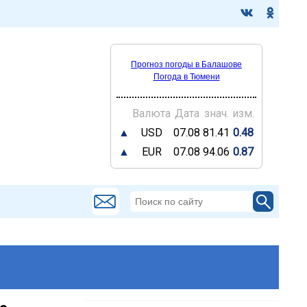
Прогноз погоды в Балашове
Погода в Тюмени
Валюта
Дата
знач.
изм.
▲
USD
07.08
81.41
0.48
▲
EUR
07.08
94.06
0.87