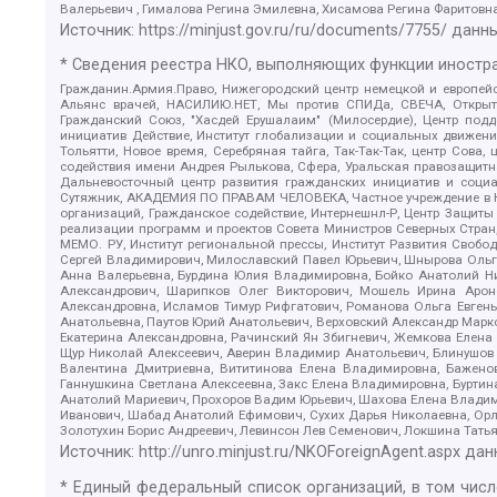
Валерьевич , Гималова Регина Эмилевна, Хисамова Регина Фаритовн
Источник:
https://minjust.gov.ru/ru/documents/7755/
данны
* Сведения реестра НКО, выполняющих функции иностра
Гражданин.Армия.Право, Нижегородский центр немецкой и европейск
Альянс врачей, НАСИЛИЮ.НЕТ, Мы против СПИДа, СВЕЧА, Открытый
Гражданский Союз, "Хасдей Ерушалаим" (Милосердие), Центр под
инициатив Действие, Институт глобализации и социальных движен
Тольятти, Новое время, Серебряная тайга, Так-Так-Так, центр Сова
содействия имени Андрея Рылькова, Сфера, Уральская правозащитна
Дальневосточный центр развития гражданских инициатив и социа
Сутяжник, АКАДЕМИЯ ПО ПРАВАМ ЧЕЛОВЕКА, Частное учреждение в Ка
организаций, Гражданское содействие, Интернешнл-Р, Центр Защиты
реализации программ и проектов Совета Министров Северных Стран
МЕМО. РУ, Институт региональной прессы, Институт Развития Своб
Сергей Владимирович, Милославский Павел Юрьевич, Шнырова Ольга
Анна Валерьевна, Бурдина Юлия Владимировна, Бойко Анатолий Ник
Александрович, Шарипков Олег Викторович, Мошель Ирина Ароно
Александровна, Исламов Тимур Рифгатович, Романова Ольга Евгень
Анатольевна, Паутов Юрий Анатольевич, Верховский Александр Марк
Екатерина Александровна, Рачинский Ян Збигневич, Жемкова Елена 
Щур Николай Алексеевич, Аверин Владимир Анатольевич, Блинушов 
Валентина Дмитриевна, Вититинова Елена Владимировна, Баженов
Ганнушкина Светлана Алексеевна, Закс Елена Владимировна, Буртин
Анатолий Мариевич, Прохоров Вадим Юрьевич, Шахова Елена Владими
Иванович, Шабад Анатолий Ефимович, Сухих Дарья Николаевна, Орл
Золотухин Борис Андреевич, Левинсон Лев Семенович, Локшина Тать
Источник:
http://unro.minjust.ru/NKOForeignAgent.aspx
дан
* Единый федеральный список организаций, в том чис