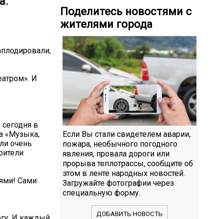
а.
Поделитесь новостями с
жителями города
 аплодировали,
атром». И
 сегодня в
а «Музыка,
Если Вы стали свидетелем аварии,
ли очень
пожара, необычного погодного
рители
явления, провала дороги или
прорыва теплотрассы, сообщите об
этом в ленте народных новостей.
лями! Сами
Загружайте фотографии через
специальную форму.
ДОБАВИТЬ НОВОСТЬ
огу. И каждый