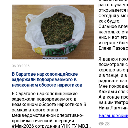
раз получаеш
открывается к
Сегодня у ме
как будто.
Сильное впеч
настолько ст
них, и вот эт
и сердце бьёт
Елена Пазовс
Я давняя пок
посмотрели с
06.08.2026
хорошо выстр
В Саратове наркополицейские
и в танце, и
задержали подозреваемого в
радовать нас
незаконном обороте наркотиков
Мне понравил
Каждый спект
В Саратове наркополицейские
А в конце пр
задержали подозреваемого в
нашим театр
незаконном обороте наркотиков В
Нина Лагутин
рамках второго этапа
межведомственной оперативно-
Балашовский
профилактической операции
28
#Мак2026 сотрудники УНК ГУ МВД...