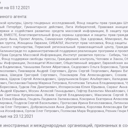
а
е на
03.12.2021
нного агента:
ой культуры, Центр гендерных исследований, Фонд защиты прав граждан Шта
 Петербург, Гуманитарное действие, Лига Избирателей, Правовая инициат
держки и содействия развитию средств массовой информации, В защиту п
ий, ВМЕСТЕ, Благотворительный фонд охраны здоровья и защиты прав граж
, центр Анна, Проект Апрель, Самарская губерния, Эра здоровья, Мемориал,
я группа, Женщины Евразии, СИБАЛЬТ, Институт прав человека, Фонд защиты 
льного партнерства, Пермский региональный правозащитный центр, Граждан
лининграде по административной поддержке реализации программ и проекто
 Прав Средств Массовой Информации, Институт развития прессы - Сибирь, Ча
, Фонд поддержки свободы прессы, Гражданский контроль, Человек и Закон, 
оды Информации, Экозащита!-Женсовет, Общественный вердикт, Евразийская а
 Вадимовна, Чанышева Лилия Айратовна, Сидорович Ольга Борисовна, Туровс
олаевич, Пивоваров Андрей Сергеевич, Дугин Сергей Георгиевич, Аверин В
вна, Шведов Григорий Сергеевич, Пономарев Лев Александрович, Созаев
евна, Щаров Сергей Алексадрович, Цирульников Борис Альбертович, Халидо
ович, Пислакова-Паркер Марина Петровна, Кочеткова Татьяна Владимировна, Ч
Борисовна, Гудков Лев Дмитриевич, Илларионова Юлия Юрьевна, Саранг Анна
Андрей Юрьевич, Мосин Алексей Геннадьевич, Гефтер Валентин Михайлович,
а Светлана Куприяновна, Исаев Сергей Владимирович, Максимов Сергей Вл
а Елена Юрьевна, Гендель Людмила Залмановна, Кокорина Екатерина Алексее
ровна, Подузов Сергей Васильевич, Протасова Ирина Вячеславовна, Литинск
ов Олег Петрович, Добровольская Анна Дмитриевна, Королева Александра Ев
яна Иосифовна, Орлов Олег Петрович, Полякова Мара Федоровна, Резник Генри
ные на
23.12.2021
ле иностранных и международных организаций, признанных в с