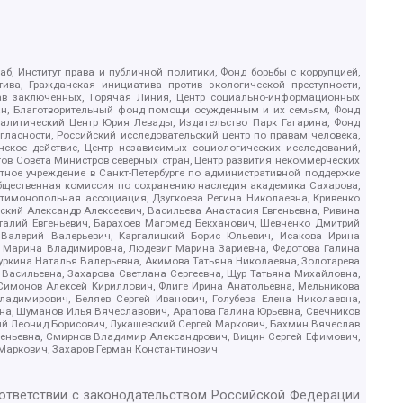
б, Институт права и публичной политики, Фонд борьбы с коррупцией,
ива, Гражданская инициатива против экологической преступности,
рав заключенных, Горячая Линия, Центр социально-информационных
дан, Благотворительный фонд помощи осужденным и их семьям, Фонд
 Аналитический Центр Юрия Левады, Издательство Парк Гагарина, Фонд
гласности, Российский исследовательский центр по правам человека,
ское действие, Центр независимых социологических исследований,
в Совета Министров северных стран, Центр развития некоммерческих
стное учреждение в Санкт-Петербурге по административной поддержке
Общественная комиссия по сохранению наследия академика Сахарова,
нтимонопольная ассоциация, Дзугкоева Регина Николаевна, Кривенко
кий Александр Алексеевич, Васильева Анастасия Евгеньевна, Ривина
италий Евгеньевич, Барахоев Магомед Бекханович, Шевченко Дмитрий
 Валерий Валерьевич, Каргалицкий Борис Юльевич, Исакова Ирина
ва Марина Владимировна, Людевиг Марина Зариевна, Федотова Галина
уркина Наталья Валерьевна, Акимова Татьяна Николаевна, Золотарева
 Васильевна, Захарова Светлана Сергеевна, Щур Татьяна Михайловна,
 Симонов Алексей Кириллович, Флиге Ирина Анатольевна, Мельникова
адимирович, Беляев Сергей Иванович, Голубева Елена Николаевна,
вна, Шуманов Илья Вячеславович, Арапова Галина Юрьевна, Свечников
ий Леонид Борисович, Лукашевский Сергей Маркович, Бахмин Вячеслав
геньевна, Смирнов Владимир Александрович, Вицин Сергей Ефимович,
 Маркович, Захаров Герман Константинович
оответствии с законодательством Российской Федерации