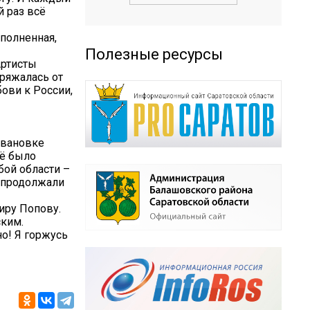
й раз всё
полненная,
Полезные ресурсы
Артисты
аряжалась от
бови к России,
Ивановке
сё было
ой области –
е продолжали
иру Попову.
ским.
но! Я горжусь