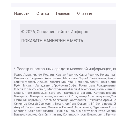
Новости
Статьи
Главная
О газете
© 2026, Создание сайта - Инфорос
ПОКАЗАТЬ БАННЕРНЫЕ МЕСТА
* Реестр иностранных средств массовой информации, 
Голос Америки, Idel.Реалии, Кавказ.Реалии, Крым.Реалии, Телеканал
Савицкая Людмила Алексеевна, Маркелов Сергей Евгеньевич, Камал
Гликин Максим Александрович, Маняхин Петр Борисович, Ярош Юлия П
Рубин Михаил Аркадьевич, Гройсман Софья Романовна, Рождественски
Олеся Валентиновна, Мароховская Алеся Алексеевна, Долинина И
Главный редактор 2021, Вега 2021, Важные иноагенты, Каткова Вер
Владимир Владимирович, Жилинский Владимир Александрович, Тихон
Юрий Альбертович, Грезев Александр Викторович, Важенков Артем В
Смирнов Сергей Сергеевич, Верзилов Петр Юрьевич, ЗП, Зона прав
Андрей Вячеславович, Симонов Евгений Алексеевич, Сурначева Елиз
Stichting Bellingcat, Якутия – Наше Мнение, Москоу диджитал мед
Владимирович, Как бы инагент, Кочетков Игорь Викторович, Иркут