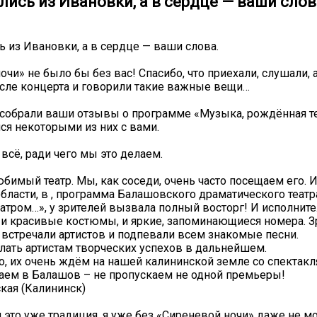
ись из Ивановки, а в сердце — ваши слов
 из Ивановки, а в сердце — ваши слова.
очи» не было бы без вас! Спасибо, что приехали, слушали,
сле концерта и говорили такие важные вещи…
собрали ваши отзывы о программе «Музыка, рождённая те
ся некоторыми из них с вами.
 всё, ради чего мы это делаем.
бимый театр. Мы, как соседи, очень часто посещаем его. И
бласти, в , программа Балашовского драматического театр
атром…», у зрителей вызвала полный восторг! И исполните
 и красивые костюмы, и яркие, запоминающиеся номера. З
встречали артистов и подпевали всем знакомые песни.
лать артистам творческих успехов в дальнейшем.
о, их очень ждём на нашей калининской земле со спектак
аем в Балашов – не пропускаем не одной премьеры!
кая (Калининск)
 это уже традиция, я уже без «Сиреневой ночи» даже не м