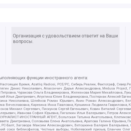
Организация с удовольствием ответит на Ваши
вопросы.
выполняющих функции иностранного агента:
 Настоящее Время, Azatliq Radiosi, PCE/PC, Сибирь.Реалии, Фактограф, Север
ягин Денис Николаевич, Апахончич Дарья Александровна, Medusa Project, П
етровна, Чуракова Ольга Владимировна, Железнова Мария Михайловна, Лукьян
й Илья Дмитриевич, Апухтина Юлия Владимировна, Постернак Алексей Евгеньев
рина Николаевна, Шлейнов Роман Юрьевич, Анин Роман Александрович, Вел
оника Вячеславовна, Карезина Инна Павловна, Кузьмина Людмила Гавриловна
ов Михаил Сергеевич, Пискунов Сергей Евгеньевич, Ковин Виталий Сергеевич
алерьевич, Иванова София Юрьевна, Пигалкин Илья Валерьевич, Петров Алексе
а, ЖУРНАЛИСТ-ИНОСТРАННЫЙ АГЕНТ, Вольтская Татьяна Анатольевна, Клепиков
авета Дмитриевна, Соловьева Елена Анатольевна, Арапова Галина Юрьевна, П
иа, РС-Балт, Заговора Максим Александрович, Ветошкина Валерия Валерьевна
ский союз библиофилов, Честные выборы, Нобелевский призыв, Еланчик Олег