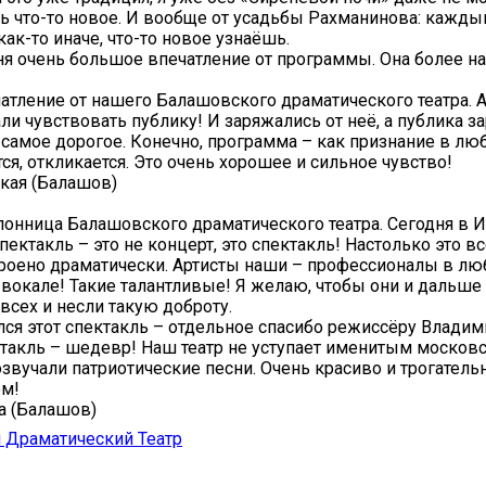
ь что-то новое. И вообще от усадьбы Рахманинова: кажды
ак-то иначе, что-то новое узнаёшь.
ня очень большое впечатление от программы. Она более на
атление от нашего Балашовского драматического театра. 
али чувствовать публику! И заряжались от неё, а публика з
о самое дорогое. Конечно, программа – как признание в лю
ся, откликается. Это очень хорошее и сильное чувство!
кая (Балашов)
лонница Балашовского драматического театра. Сегодня в 
пектакль – это не концерт, это спектакль! Настолько это в
оено драматически. Артисты наши – профессионалы в люб
 в вокале! Такие талантливые! Я желаю, чтобы они и дальш
 всех и несли такую доброту.
ся этот спектакль – отдельное спасибо режиссёру Владим
акль – шедевр! Наш театр не уступает именитым москов
озвучали патриотические песни. Очень красиво и трогатель
ом!
а (Балашов)
 Драматический Театр