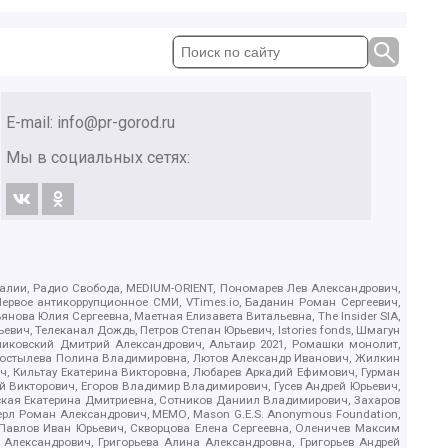
E-mail:
info@pr-gorod.ru
Мы в социальных сетях:
.Реалии, Радио Свобода, MEDIUM-ORIENT, Пономарев Лев Александрович,
ервое антикоррупционное СМИ, VTimes.io, Баданин Роман Сергеевич,
ова Юлия Сергеевна, Маетная Елизавета Витальевна, The Insider SIA,
ич, Телеканал Дождь, Петров Степан Юрьевич, Istories fonds, Шмагун
иковский Дмитрий Александрович, Альтаир 2021, Ромашки монолит,
, Костылева Полина Владимировна, Лютов Александр Иванович, Жилкин
, Кильтау Екатерина Викторовна, Любарев Аркадий Ефимович, Гурман
й Викторович, Егоров Владимир Владимирович, Гусев Андрей Юрьевич,
ская Екатерина Дмитриевна, Сотников Даниил Владимирович, Захаров
ерл Роман Александрович, МЕМО, Mason G.E.S. Anonymous Foundation,
, Павлов Иван Юрьевич, Скворцова Елена Сергеевна, Оленичев Максим
 Александрович, Григорьева Алина Александровна, Григорьев Андрей