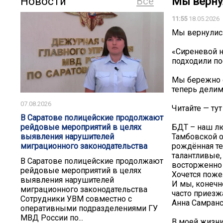
Новости
Все
Мы вернул
11:55
18.05.2026
Мы вернулись
«Сиреневой н
подходили по
Мы бережно 
теперь делим
07.08.2026
Читайте — тут
В Саратове полицейские продолжают
БДТ – наш лю
рейдовые мероприятий в целях
Тамбовской о
выявления нарушителей
рождённая те
миграционного законодательства
талантливые,
В Саратове полицейские продолжают
восторженно 
рейдовые мероприятий в целях
Хочется поже
выявления нарушителей
И мы, конечн
миграционного законодательства
часто приезж
Сотрудники УВМ совместно с
Анна Самранс
оперативными подразделениями ГУ
МВД России по...
В моей жизни