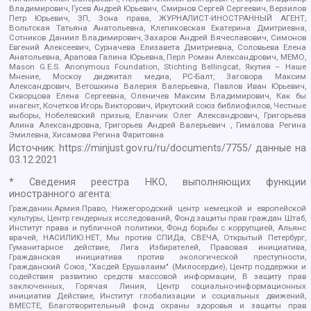
Владимирович, Гусев Андрей Юрьевич, Смирнов Сергей Сергеевич, Верзилов
Петр Юрьевич, ЗП, Зона права, ЖУРНАЛИСТ-ИНОСТРАННЫЙ АГЕНТ,
Вольтская Татьяна Анатольевна, Клепиковская Екатерина Дмитриевна,
Сотников Даниил Владимирович, Захаров Андрей Вячеславович, Симонов
Евгений Алексеевич, Сурначева Елизавета Дмитриевна, Соловьева Елена
Анатольевна, Арапова Галина Юрьевна, Перл Роман Александрович, МЕМО,
Mason G.E.S. Anonymous Foundation, Stichting Bellingcat, Якутия – Наше
Мнение, Москоу диджитал медиа, РС-Балт, Заговора Максим
Александрович, Ветошкина Валерия Валерьевна, Павлов Иван Юрьевич,
Скворцова Елена Сергеевна, Оленичев Максим Владимирович, Как бы
инагент, Кочетков Игорь Викторович, Иркутский союз библиофилов, Честные
выборы, Нобелевский призыв, Еланчик Олег Александрович, Григорьева
Алина Александровна, Григорьев Андрей Валерьевич , Гималова Регина
Эмилевна, Хисамова Регина Фаритовна
Источник:
https://minjust.gov.ru/ru/documents/7755/
данные на
03.12.2021
* Сведения реестра НКО, выполняющих функции
иностранного агента:
Гражданин.Армия.Право, Нижегородский центр немецкой и европейской
культуры, Центр гендерных исследований, Фонд защиты прав граждан Штаб,
Институт права и публичной политики, Фонд борьбы с коррупцией, Альянс
врачей, НАСИЛИЮ.НЕТ, Мы против СПИДа, СВЕЧА, Открытый Петербург,
Гуманитарное действие, Лига Избирателей, Правовая инициатива,
Гражданская инициатива против экологической преступности,
Гражданский Союз, "Хасдей Ерушалаим" (Милосердие), Центр поддержки и
содействия развитию средств массовой информации, В защиту прав
заключенных, Горячая Линия, Центр социально-информационных
инициатив Действие, Институт глобализации и социальных движений,
ВМЕСТЕ, Благотворительный фонд охраны здоровья и защиты прав