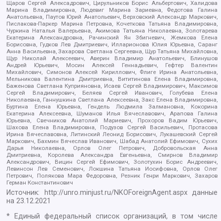
Щаров Сергей Алексадрович, Цирульников Борис Альбертович, Халидова
Марина Владимировна, Людевиг Марина Зариевна, Федотова Галина
Анатольевна, Паутов Юрий Анатольевич, Верховский Александр Маркович,
Пислакова-Паркер Марина Петровна, Кочеткова Татьяна Владимировна,
Чуркина Наталья Валерьевна, Акимова Татьяна Николаевна, Золотарева
Екатерина Александровна, Рачинский Ян Збигневич, Жемкова Елена
Борисовна, Гудков Лев Дмитриевич, Илларионова Юлия Юрьевна, Саранг
Анна Васильевна, Захарова Светлана Сергеевна, Щур Татьяна Михайловна,
Щур Николай Алексеевич, Аверин Владимир Анатольевич, Блинушов
Андрей Юрьевич, Мосин Алексей Геннадьевич, Гефтер Валентин
Михайлович, Симонов Алексей Кириллович, Флиге Ирина Анатольевна,
Мельникова Валентина Дмитриевна, Вититинова Елена Владимировна,
Баженова Светлана Куприяновна, Исаев Сергей Владимирович, Максимов
Сергей Владимирович, Беляев Сергей Иванович, Голубева Елена
Николаевна, Ганнушкина Светлана Алексеевна, Закс Елена Владимировна,
Буртина Елена Юрьевна, Гендель Людмила Залмановна, Кокорина
Екатерина Алексеевна, Шуманов Илья Вячеславович, Арапова Галина
Юрьевна, Свечников Анатолий Мариевич, Прохоров Вадим Юрьевич,
Шахова Елена Владимировна, Подузов Сергей Васильевич, Протасова
Ирина Вячеславовна, Литинский Леонид Борисович, Лукашевский Сергей
Маркович, Бахмин Вячеслав Иванович, Шабад Анатолий Ефимович, Сухих
Дарья Николаевна, Орлов Олег Петрович, Добровольская Анна
Дмитриевна, Королева Александра Евгеньевна, Смирнов Владимир
Александрович, Вицин Сергей Ефимович, Золотухин Борис Андреевич,
Левинсон Лев Семенович, Локшина Татьяна Иосифовна, Орлов Олег
Петрович, Полякова Мара Федоровна, Резник Генри Маркович, Захаров
Герман Константинович
Источник:
http://unro.minjust.ru/NKOForeignAgent.aspx
данные
на
23.12.2021
* Единый федеральный список организаций, в том числе