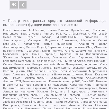
* Реестр иностранных средств массовой информации,
выполняющих функции иностранного агента:
Голос Америки, Idel.Реалии, Кавказ.Реалии, Крым.Реалии, Телеканал
Настоящее Время, Azatliq Radiosi, PCE/PC, Сибирь.Реалии, Фактограф,
Север.Реалии, Радио Свобода, MEDIUM-ORIENT, Пономарев Лев
Александрович, Савицкая Людмила Алексеевна, Маркелов Сергей
Евгеньевич, Камалягин Денис Николаевич, Апахончич Дарья
Александровна, Medusa Project, Первое антикоррупционное СМИ, VTimes.io,
Баданин Роман Сергеевич, Гликин Максим Александрович, Маняхин Петр
Борисович, Ярош Юлия Петровна, Чуракова Ольга Владимировна,
Железнова Мария Михайловна, Лукьянова Юлия Сергеевна, Маетная
Елизавета Витальевна, The Insider SIA, Рубин Михаил Аркадьевич, Гройсман
Софья Романовна, Рождественский Илья Дмитриевич, Апухтина Юлия
Владимировна, Постернак Алексей Евгеньевич, Телеканал Дождь, Петров
Степан Юрьевич, Istories fonds, Шмагун Олеся Валентиновна, Мароховская
Алеся Алексеевна, Долинина Ирина Николаевна, Шлейнов Роман Юрьевич,
Анин Роман Александрович, Великовский Дмитрий Александрович,
Альтаир 2021, Ромашки монолит, Главный редактор 2021, Вега 2021, Важные
иноагенты, Каткова Вероника Вячеславовна, Карезина Инна Павловна,
Кузьмина Людмила Гавриловна, Костылева Полина Владимировна, Лютов
Александр Иванович, Жилкин Владимир Владимирович, Жилинский
Владимир Александрович, Тихонов Михаил Сергеевич, Пискунов Сергей
Евгеньевич, Ковин Виталий Сергеевич, Кильтау Екатерина Викторовна,
Любарев Аркадий Ефимович, Гурман Юрий Альбертович, Грезев Александр
Викторович, Важенков Артем Валерьевич, Иванова София Юрьевна,
Пигалкин Илья Валерьевич, Петров Алексей Викторович, Егоров Владимир