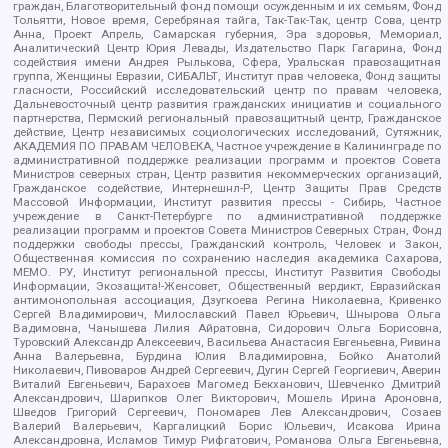
граждан, Благотворительный фонд помощи осужденным и их семьям, Фонд
Тольятти, Новое время, Серебряная тайга, Так-Так-Так, центр Сова, центр
Анна, Проект Апрель, Самарская губерния, Эра здоровья, Мемориал,
Аналитический Центр Юрия Левады, Издательство Парк Гагарина, Фонд
содействия имени Андрея Рылькова, Сфера, Уральская правозащитная
группа, Женщины Евразии, СИБАЛЬТ, Институт прав человека, Фонд защиты
гласности, Российский исследовательский центр по правам человека,
Дальневосточный центр развития гражданских инициатив и социального
партнерства, Пермский региональный правозащитный центр, Гражданское
действие, Центр независимых социологических исследований, Сутяжник,
АКАДЕМИЯ ПО ПРАВАМ ЧЕЛОВЕКА, Частное учреждение в Калининграде по
административной поддержке реализации программ и проектов Совета
Министров северных стран, Центр развития некоммерческих организаций,
Гражданское содействие, Интернешнл-Р, Центр Защиты Прав Средств
Массовой Информации, Институт развития прессы - Сибирь, Частное
учреждение в Санкт-Петербурге по административной поддержке
реализации программ и проектов Совета Министров Северных Стран, Фонд
поддержки свободы прессы, Гражданский контроль, Человек и Закон,
Общественная комиссия по сохранению наследия академика Сахарова,
МЕМО. РУ, Институт региональной прессы, Институт Развития Свободы
Информации, Экозащита!-Женсовет, Общественный вердикт, Евразийская
антимонопольная ассоциация, Дзугкоева Регина Николаевна, Кривенко
Сергей Владимирович, Милославский Павел Юрьевич, Шнырова Ольга
Вадимовна, Чанышева Лилия Айратовна, Сидорович Ольга Борисовна,
Туровский Александр Алексеевич, Васильева Анастасия Евгеньевна, Ривина
Анна Валерьевна, Бурдина Юлия Владимировна, Бойко Анатолий
Николаевич, Пивоваров Андрей Сергеевич, Дугин Сергей Георгиевич, Аверин
Виталий Евгеньевич, Барахоев Магомед Бекханович, Шевченко Дмитрий
Александрович, Шарипков Олег Викторович, Мошель Ирина Ароновна,
Шведов Григорий Сергеевич, Пономарев Лев Александрович, Созаев
Валерий Валерьевич, Каргалицкий Борис Юльевич, Исакова Ирина
Александровна, Исламов Тимур Рифгатович, Романова Ольга Евгеньевна,