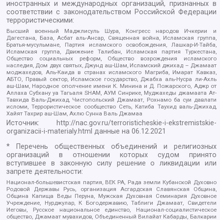
иностранных и международных организаций, признанных в
соответствии с законодательством Российской Федерации
террористическими:
Высший военный Маджлисуль Шура, Конгресс народов Ичкерии и
Дагестана, База, Асбат аль-Ансар, Священная война, Исламская группа,
Братья-мусульмане, Партия исламского освобождения, Лашкар-И-Тайба,
Исламская группа, Движение Талибан, Исламская партия Туркестана,
Общество социальных реформ, Общество возрождения исламского
наследия, Дом двух святых, Джунд аш-Шам, Исламский джихад – Джамаат
моджахедов, Аль-Каида в странах исламского Магриба, Имарат Кавказ,
АБТО, Правый сектор, Исламское государство, Джабха аль-Нусра ли-Ахль
аш-Шам, Народное ополчение имени К. Минина и Д. Пожарского, Аджр от
Аллаха Субхану уа Тагьаля SHAM, АУМ Синрике, Муджахеды джамаата Ат-
Тавхида Валь-Джихад, Чистопольский Джамаат, Рохнамо ба суи давлати
исломи, Террористическое сообщество Сеть, Катиба Таухид валь-Джихад,
Хайят Тахрир аш-Шам, Ахлю Сунна Валь Джамаа
Источник:
http://nac.gov.ru/terroristicheskie-i-ekstremistskie-
organizacii-i-materialy.html
данные на
06.12.2021
* Перечень общественных объединений и религиозных
организаций в отношении которых судом принято
вступившее в законную силу решение о ликвидации или
запрете деятельности:
Национал-большевистская партия, ВЕК РА, Рада земли Кубанской Духовно
Родовой Державы Русь, организация Асгардская Славянская Община,
Община Капища Веды Перуна, Мужская Духовная Семинария Духовное
Учреждение, Нурджулар, К Богодержавию, Таблиги Джамаат, Свидетели
Иеговы, Русское национальное единство, Национал-социалистическое
общество, Джамаат мувахидов, Объединенный Вилайат Кабарды, Балкарии