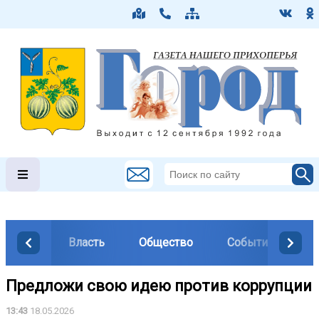
Власть
Общество
События
М
Предложи свою идею против коррупции
13:43
18.05.2026