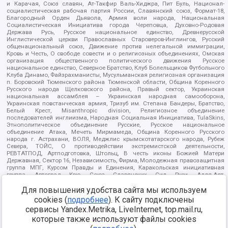
и Карачая, Союз славян, Ат-Такфир Валь-Хиджра, Пит Буль, Национал-
социалистическая рабочая партия России, Славянский союз, Формат-18,
Благородный Орден Дьявола, Армия воли народа, Национальная
Социалистическая Инициатива города Череповца, Духовно-Родовая
Держава Русь, Русское национальное единство, Древнерусской
Инглистической церкви Православных Староверов-Инглингов, Русский
общенациональный союз, Движение против нелегальной иммиграции,
Кровь и Честь, О свободе совести и о религиозных объединениях, Омская
организация общественного политического движения Русское
национальное единство, Северное Братство, Клуб Болельщиков Футбольного
Клуба Динамо, Файзрахманисты, Мусульманская религиозная организация
п. Боровский Тюменского района Тюменской области, Община Коренного
Русского народа Щелковского района, Правый сектор, Украинская
национальная ассамблея – Украинская народная самооборона,
Украинская повстанческая армия, Тризуб им. Степана Бандеры, Братство,
Белый Крест, Misanthropic division, Религиозное объединение
последователей инглиизма, Народная Социальная Инициатива, TulaSkins,
Этнополитическое объединение Русские, Русское национальное
объединение Атака, Мечеть Мирмамеда, Община Коренного Русского
народа г. Астрахани, ВОЛЯ, Меджлис крымскотатарского народа, Рубеж
Севера, ТОЙС, О противодействии экстремистской деятельности,
РЕВТАТПОД, Артподготовка, Штольц, В честь иконы Божией Матери
Державная, Сектор 16, Независимость, Фирма, Молодежная правозащитная
группа МПГ, Курсом Правды и Единения, Каракольская инициативная
группа, Автоград Крю, Союз Славянских Сил Руси, Алля-Аят,
Благотворительный пансионат Ак Умут, Русская республика Русь,
Для повышения удобства сайта мы используем
Арестантское уголовное единство, Башкорт, Нация и свобода, W.H.С., Фалунь
Дафа, Иртыш Ultras, Русский Патриотический клуб-Новокузнецк/РПК,
cookies (
подробнее
). К сайту подключены
Сибирский державный союз, Фонд борьбы с коррупцией, Фонд защиты прав
сервисы Yandex.Metrika, LiveInternet, top.mail.ru,
граждан, Штабы Навального, Совет граждан СССР Прикубанского округа г.
Краснодара
которые также используют файлы cookies
Источник:
https://minjust.gov.ru/ru/documents/7822/
данные на