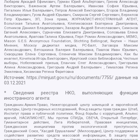
Любарев Аркадий Ефимович, Гурман Юрий Альбертович, Грезев Александр
Викторович, Важенков Артем Валерьевич, Иванова София Юрьевна,
Пигалкин Илья Валерьевич, Петров Алексей Викторович, Егоров Владимир
Владимирович, Гусев Андрей Юрьевич, Смирнов Сергей Сергеевич, Верзилов
Петр Юрьевич, ЗП, Зона права, ЖУРНАЛИСТ-ИНОСТРАННЫЙ АГЕНТ,
Вольтская Татьяна Анатольевна, Клепиковская Екатерина Дмитриевна,
Сотников Даниил Владимирович, Захаров Андрей Вячеславович, Симонов
Евгений Алексеевич, Сурначева Елизавета Дмитриевна, Соловьева Елена
Анатольевна, Арапова Галина Юрьевна, Перл Роман Александрович, МЕМО,
Mason G.E.S. Anonymous Foundation, Stichting Bellingcat, Якутия – Наше
Мнение, Москоу диджитал медиа, РС-Балт, Заговора Максим
Александрович, Ветошкина Валерия Валерьевна, Павлов Иван Юрьевич,
Скворцова Елена Сергеевна, Оленичев Максим Владимирович, Как бы
инагент, Кочетков Игорь Викторович, Иркутский союз библиофилов, Честные
выборы, Нобелевский призыв, Еланчик Олег Александрович, Григорьева
Алина Александровна, Григорьев Андрей Валерьевич , Гималова Регина
Эмилевна, Хисамова Регина Фаритовна
Источник:
https://minjust.gov.ru/ru/documents/7755/
данные на
03.12.2021
* Сведения реестра НКО, выполняющих функции
иностранного агента:
Гражданин.Армия.Право, Нижегородский центр немецкой и европейской
культуры, Центр гендерных исследований, Фонд защиты прав граждан Штаб,
Институт права и публичной политики, Фонд борьбы с коррупцией, Альянс
врачей, НАСИЛИЮ.НЕТ, Мы против СПИДа, СВЕЧА, Открытый Петербург,
Гуманитарное действие, Лига Избирателей, Правовая инициатива,
Гражданская инициатива против экологической преступности,
Гражданский Союз, "Хасдей Ерушалаим" (Милосердие), Центр поддержки и
содействия развитию средств массовой информации, В защиту прав
заключенных, Горячая Линия, Центр социально-информационных