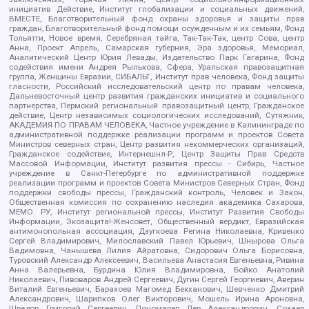
инициатив Действие, Институт глобализации и социальных движений,
ВМЕСТЕ, Благотворительный фонд охраны здоровья и защиты прав
граждан, Благотворительный фонд помощи осужденным и их семьям, Фонд
Тольятти, Новое время, Серебряная тайга, Так-Так-Так, центр Сова, центр
Анна, Проект Апрель, Самарская губерния, Эра здоровья, Мемориал,
Аналитический Центр Юрия Левады, Издательство Парк Гагарина, Фонд
содействия имени Андрея Рылькова, Сфера, Уральская правозащитная
группа, Женщины Евразии, СИБАЛЬТ, Институт прав человека, Фонд защиты
гласности, Российский исследовательский центр по правам человека,
Дальневосточный центр развития гражданских инициатив и социального
партнерства, Пермский региональный правозащитный центр, Гражданское
действие, Центр независимых социологических исследований, Сутяжник,
АКАДЕМИЯ ПО ПРАВАМ ЧЕЛОВЕКА, Частное учреждение в Калининграде по
административной поддержке реализации программ и проектов Совета
Министров северных стран, Центр развития некоммерческих организаций,
Гражданское содействие, Интернешнл-Р, Центр Защиты Прав Средств
Массовой Информации, Институт развития прессы - Сибирь, Частное
учреждение в Санкт-Петербурге по административной поддержке
реализации программ и проектов Совета Министров Северных Стран, Фонд
поддержки свободы прессы, Гражданский контроль, Человек и Закон,
Общественная комиссия по сохранению наследия академика Сахарова,
МЕМО. РУ, Институт региональной прессы, Институт Развития Свободы
Информации, Экозащита!-Женсовет, Общественный вердикт, Евразийская
антимонопольная ассоциация, Дзугкоева Регина Николаевна, Кривенко
Сергей Владимирович, Милославский Павел Юрьевич, Шнырова Ольга
Вадимовна, Чанышева Лилия Айратовна, Сидорович Ольга Борисовна,
Туровский Александр Алексеевич, Васильева Анастасия Евгеньевна, Ривина
Анна Валерьевна, Бурдина Юлия Владимировна, Бойко Анатолий
Николаевич, Пивоваров Андрей Сергеевич, Дугин Сергей Георгиевич, Аверин
Виталий Евгеньевич, Барахоев Магомед Бекханович, Шевченко Дмитрий
Александрович, Шарипков Олег Викторович, Мошель Ирина Ароновна,
Шведов Григорий Сергеевич, Пономарев Лев Александрович, Созаев