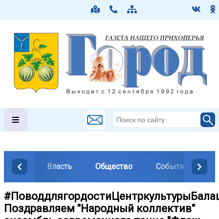
Власть
Общество
События
М
#ПоводдлягордостиЦентркультурыБала
Поздравляем "Народный коллектив"