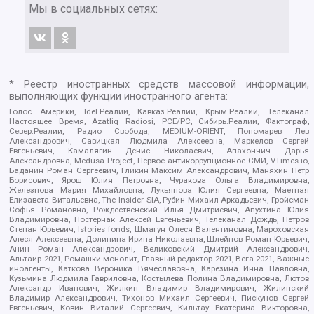
Мы в социальных сетях:
* Реестр иностранных средств массовой информации,
выполняющих функции иностранного агента:
Голос Америки, Idel.Реалии, Кавказ.Реалии, Крым.Реалии, Телеканал
Настоящее Время, Azatliq Radiosi, PCE/PC, Сибирь.Реалии, Фактограф,
Север.Реалии, Радио Свобода, MEDIUM-ORIENT, Пономарев Лев
Александрович, Савицкая Людмила Алексеевна, Маркелов Сергей
Евгеньевич, Камалягин Денис Николаевич, Апахончич Дарья
Александровна, Medusa Project, Первое антикоррупционное СМИ, VTimes.io,
Баданин Роман Сергеевич, Гликин Максим Александрович, Маняхин Петр
Борисович, Ярош Юлия Петровна, Чуракова Ольга Владимировна,
Железнова Мария Михайловна, Лукьянова Юлия Сергеевна, Маетная
Елизавета Витальевна, The Insider SIA, Рубин Михаил Аркадьевич, Гройсман
Софья Романовна, Рождественский Илья Дмитриевич, Апухтина Юлия
Владимировна, Постернак Алексей Евгеньевич, Телеканал Дождь, Петров
Степан Юрьевич, Istories fonds, Шмагун Олеся Валентиновна, Мароховская
Алеся Алексеевна, Долинина Ирина Николаевна, Шлейнов Роман Юрьевич,
Анин Роман Александрович, Великовский Дмитрий Александрович,
Альтаир 2021, Ромашки монолит, Главный редактор 2021, Вега 2021, Важные
иноагенты, Каткова Вероника Вячеславовна, Карезина Инна Павловна,
Кузьмина Людмила Гавриловна, Костылева Полина Владимировна, Лютов
Александр Иванович, Жилкин Владимир Владимирович, Жилинский
Владимир Александрович, Тихонов Михаил Сергеевич, Пискунов Сергей
Евгеньевич, Ковин Виталий Сергеевич, Кильтау Екатерина Викторовна,