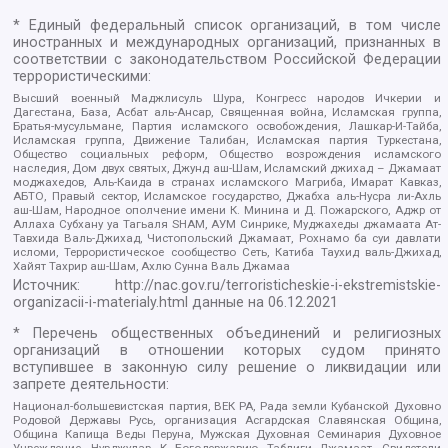
* Единый федеральный список организаций, в том числе
иностранных и международных организаций, признанных в
соответствии с законодательством Российской Федерации
террористическими:
Высший военный Маджлисуль Шура, Конгресс народов Ичкерии и
Дагестана, База, Асбат аль-Ансар, Священная война, Исламская группа,
Братья-мусульмане, Партия исламского освобождения, Лашкар-И-Тайба,
Исламская группа, Движение Талибан, Исламская партия Туркестана,
Общество социальных реформ, Общество возрождения исламского
наследия, Дом двух святых, Джунд аш-Шам, Исламский джихад – Джамаат
моджахедов, Аль-Каида в странах исламского Магриба, Имарат Кавказ,
АБТО, Правый сектор, Исламское государство, Джабха аль-Нусра ли-Ахль
аш-Шам, Народное ополчение имени К. Минина и Д. Пожарского, Аджр от
Аллаха Субхану уа Тагьаля SHAM, АУМ Синрике, Муджахеды джамаата Ат-
Тавхида Валь-Джихад, Чистопольский Джамаат, Рохнамо ба суи давлати
исломи, Террористическое сообщество Сеть, Катиба Таухид валь-Джихад,
Хайят Тахрир аш-Шам, Ахлю Сунна Валь Джамаа
Источник:
http://nac.gov.ru/terroristicheskie-i-ekstremistskie-
organizacii-i-materialy.html
данные на
06.12.2021
* Перечень общественных объединений и религиозных
организаций в отношении которых судом принято
вступившее в законную силу решение о ликвидации или
запрете деятельности:
Национал-большевистская партия, ВЕК РА, Рада земли Кубанской Духовно
Родовой Державы Русь, организация Асгардская Славянская Община,
Община Капища Веды Перуна, Мужская Духовная Семинария Духовное