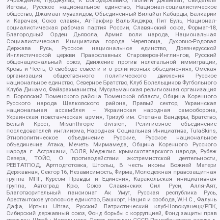
Учреждение, Нурджулар, К Богодержавию, Таблиги Джамаат, Свидетели
Иеговы, Русское национальное единство, Национал-социалистическое
общество, Джамаат мувахидов, Объединенный Вилайат Кабарды, Балкарии
и Карачая, Союз славян, Ат-Такфир Валь-Хиджра, Пит Буль, Национал-
социалистическая рабочая партия России, Славянский союз, Формат-18,
Благородный Орден Дьявола, Армия воли народа, Национальная
Социалистическая Инициатива города Череповца, Духовно-Родовая
Держава Русь, Русское национальное единство, Древнерусской
Инглистической церкви Православных Староверов-Инглингов, Русский
общенациональный союз, Движение против нелегальной иммиграции,
Кровь и Честь, О свободе совести и о религиозных объединениях, Омская
организация общественного политического движения Русское
национальное единство, Северное Братство, Клуб Болельщиков Футбольного
Клуба Динамо, Файзрахманисты, Мусульманская религиозная организация
п. Боровский Тюменского района Тюменской области, Община Коренного
Русского народа Щелковского района, Правый сектор, Украинская
национальная ассамблея – Украинская народная самооборона,
Украинская повстанческая армия, Тризуб им. Степана Бандеры, Братство,
Белый Крест, Misanthropic division, Религиозное объединение
последователей инглиизма, Народная Социальная Инициатива, TulaSkins,
Этнополитическое объединение Русские, Русское национальное
объединение Атака, Мечеть Мирмамеда, Община Коренного Русского
народа г. Астрахани, ВОЛЯ, Меджлис крымскотатарского народа, Рубеж
Севера, ТОЙС, О противодействии экстремистской деятельности,
РЕВТАТПОД, Артподготовка, Штольц, В честь иконы Божией Матери
Державная, Сектор 16, Независимость, Фирма, Молодежная правозащитная
группа МПГ, Курсом Правды и Единения, Каракольская инициативная
группа, Автоград Крю, Союз Славянских Сил Руси, Алля-Аят,
Благотворительный пансионат Ак Умут, Русская республика Русь,
Арестантское уголовное единство, Башкорт, Нация и свобода, W.H.С., Фалунь
Дафа, Иртыш Ultras, Русский Патриотический клуб-Новокузнецк/РПК,
Сибирский державный союз, Фонд борьбы с коррупцией, Фонд защиты прав