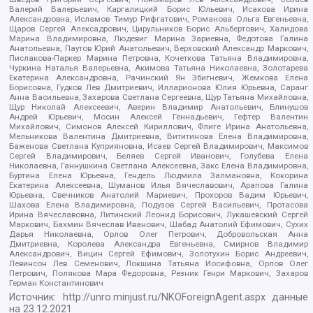
Валерий Валерьевич, Каргалицкий Борис Юльевич, Исакова Ирина
Александровна, Исламов Тимур Рифгатович, Романова Ольга Евгеньевна,
Щаров Сергей Алексадрович, Цирульников Борис Альбертович, Халидова
Марина Владимировна, Людевиг Марина Зариевна, Федотова Галина
Анатольевна, Паутов Юрий Анатольевич, Верховский Александр Маркович,
Пислакова-Паркер Марина Петровна, Кочеткова Татьяна Владимировна,
Чуркина Наталья Валерьевна, Акимова Татьяна Николаевна, Золотарева
Екатерина Александровна, Рачинский Ян Збигневич, Жемкова Елена
Борисовна, Гудков Лев Дмитриевич, Илларионова Юлия Юрьевна, Саранг
Анна Васильевна, Захарова Светлана Сергеевна, Щур Татьяна Михайловна,
Щур Николай Алексеевич, Аверин Владимир Анатольевич, Блинушов
Андрей Юрьевич, Мосин Алексей Геннадьевич, Гефтер Валентин
Михайлович, Симонов Алексей Кириллович, Флиге Ирина Анатольевна,
Мельникова Валентина Дмитриевна, Вититинова Елена Владимировна,
Баженова Светлана Куприяновна, Исаев Сергей Владимирович, Максимов
Сергей Владимирович, Беляев Сергей Иванович, Голубева Елена
Николаевна, Ганнушкина Светлана Алексеевна, Закс Елена Владимировна,
Буртина Елена Юрьевна, Гендель Людмила Залмановна, Кокорина
Екатерина Алексеевна, Шуманов Илья Вячеславович, Арапова Галина
Юрьевна, Свечников Анатолий Мариевич, Прохоров Вадим Юрьевич,
Шахова Елена Владимировна, Подузов Сергей Васильевич, Протасова
Ирина Вячеславовна, Литинский Леонид Борисович, Лукашевский Сергей
Маркович, Бахмин Вячеслав Иванович, Шабад Анатолий Ефимович, Сухих
Дарья Николаевна, Орлов Олег Петрович, Добровольская Анна
Дмитриевна, Королева Александра Евгеньевна, Смирнов Владимир
Александрович, Вицин Сергей Ефимович, Золотухин Борис Андреевич,
Левинсон Лев Семенович, Локшина Татьяна Иосифовна, Орлов Олег
Петрович, Полякова Мара Федоровна, Резник Генри Маркович, Захаров
Герман Константинович
Источник:
http://unro.minjust.ru/NKOForeignAgent.aspx
данные
на
23.12.2021