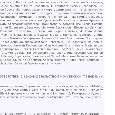
гласности, Российский исследовательский центр по правам человека,
ское действие, Центр независимых социологических исследований,
в Совета Министров северных стран, Центр развития некоммерческих
стное учреждение в Санкт-Петербурге по административной поддержке
Общественная комиссия по сохранению наследия академика Сахарова,
нтимонопольная ассоциация, Дзугкоева Регина Николаевна, Кривенко
кий Александр Алексеевич, Васильева Анастасия Евгеньевна, Ривина
италий Евгеньевич, Барахоев Магомед Бекханович, Шевченко Дмитрий
 Валерий Валерьевич, Каргалицкий Борис Юльевич, Исакова Ирина
ва Марина Владимировна, Людевиг Марина Зариевна, Федотова Галина
уркина Наталья Валерьевна, Акимова Татьяна Николаевна, Золотарева
 Васильевна, Захарова Светлана Сергеевна, Щур Татьяна Михайловна,
 Симонов Алексей Кириллович, Флиге Ирина Анатольевна, Мельникова
адимирович, Беляев Сергей Иванович, Голубева Елена Николаевна,
вна, Шуманов Илья Вячеславович, Арапова Галина Юрьевна, Свечников
ий Леонид Борисович, Лукашевский Сергей Маркович, Бахмин Вячеслав
геньевна, Смирнов Владимир Александрович, Вицин Сергей Ефимович,
 Маркович, Захаров Герман Константинович
оответствии с законодательством Российской Федерации
тья-мусульмане, Партия исламского освобождения, Лашкар-И-Тайба,
дия, Дом двух святых, Джунд аш-Шам, Исламский джихад – Джамаат
ш-Шам, Народное ополчение имени К. Минина и Д. Пожарского, Аджр от
и исломи, Террористическое сообщество Сеть, Катиба Таухид валь-
е в законную силу решение о ликвидации или запрете