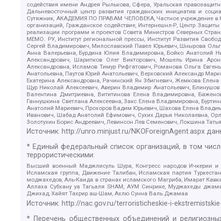
содействия имени Андрея Рылькова, Сфера, Уральская правозащитна
Дальневосточный центр развития гражданских инициатив и социа
Сутяжник, АКАДЕМИЯ ПО ПРАВАМ ЧЕЛОВЕКА, Частное учреждение в Ка
организаций, Гражданское содействие, Интернешнл-Р, Центр Защиты
реализации программ и проектов Совета Министров Северных Стран
МЕМО. РУ, Институт региональной прессы, Институт Развития Своб
Сергей Владимирович, Милославский Павел Юрьевич, Шнырова Ольга
Анна Валерьевна, Бурдина Юлия Владимировна, Бойко Анатолий Ник
Александрович, Шарипков Олег Викторович, Мошель Ирина Ароно
Александровна, Исламов Тимур Рифгатович, Романова Ольга Евгень
Анатольевна, Паутов Юрий Анатольевич, Верховский Александр Марк
Екатерина Александровна, Рачинский Ян Збигневич, Жемкова Елена 
Щур Николай Алексеевич, Аверин Владимир Анатольевич, Блинушов 
Валентина Дмитриевна, Вититинова Елена Владимировна, Баженов
Ганнушкина Светлана Алексеевна, Закс Елена Владимировна, Буртин
Анатолий Мариевич, Прохоров Вадим Юрьевич, Шахова Елена Владими
Иванович, Шабад Анатолий Ефимович, Сухих Дарья Николаевна, Орл
Золотухин Борис Андреевич, Левинсон Лев Семенович, Локшина Тать
Источник:
http://unro.minjust.ru/NKOForeignAgent.aspx
дан
* Единый федеральный список организаций, в том чис
террористическими:
Высший военный Маджлисуль Шура, Конгресс народов Ичкерии и Да
Исламская группа, Движение Талибан, Исламская партия Туркест
моджахедов, Аль-Каида в странах исламского Магриба, Имарат Кавка
Аллаха Субхану уа Тагьаля SHAM, АУМ Синрике, Муджахеды джамаа
Джихад, Хайят Тахрир аш-Шам, Ахлю Сунна Валь Джамаа
Источник:
http://nac.gov.ru/terroristicheskie-i-ekstremistskie
* Перечень общественных объединений и религиозных