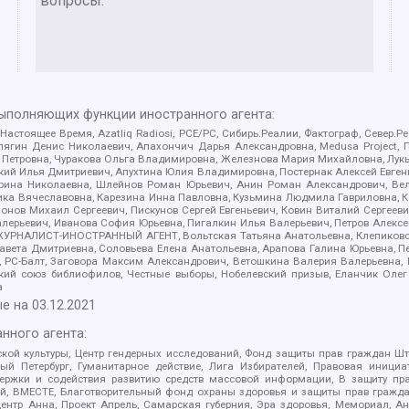
вопросы.
выполняющих функции иностранного агента:
 Настоящее Время, Azatliq Radiosi, PCE/PC, Сибирь.Реалии, Фактограф, Север
ягин Денис Николаевич, Апахончич Дарья Александровна, Medusa Project, П
етровна, Чуракова Ольга Владимировна, Железнова Мария Михайловна, Лукьян
й Илья Дмитриевич, Апухтина Юлия Владимировна, Постернак Алексей Евгеньев
рина Николаевна, Шлейнов Роман Юрьевич, Анин Роман Александрович, Вел
оника Вячеславовна, Карезина Инна Павловна, Кузьмина Людмила Гавриловна
ов Михаил Сергеевич, Пискунов Сергей Евгеньевич, Ковин Виталий Сергеевич
алерьевич, Иванова София Юрьевна, Пигалкин Илья Валерьевич, Петров Алексе
а, ЖУРНАЛИСТ-ИНОСТРАННЫЙ АГЕНТ, Вольтская Татьяна Анатольевна, Клепиков
авета Дмитриевна, Соловьева Елена Анатольевна, Арапова Галина Юрьевна, П
иа, РС-Балт, Заговора Максим Александрович, Ветошкина Валерия Валерьевна
ский союз библиофилов, Честные выборы, Нобелевский призыв, Еланчик Олег
а
е на
03.12.2021
нного агента:
ой культуры, Центр гендерных исследований, Фонд защиты прав граждан Шта
 Петербург, Гуманитарное действие, Лига Избирателей, Правовая инициат
держки и содействия развитию средств массовой информации, В защиту п
ий, ВМЕСТЕ, Благотворительный фонд охраны здоровья и защиты прав граж
, центр Анна, Проект Апрель, Самарская губерния, Эра здоровья, Мемориал,