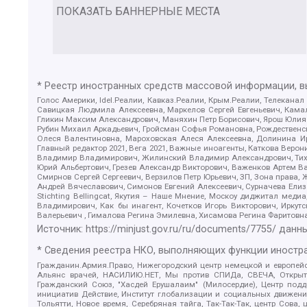
ПОКАЗАТЬ БАННЕРНЫЕ МЕСТА
* Реестр иностранных средств массовой информации, 
Голос Америки, Idel.Реалии, Кавказ.Реалии, Крым.Реалии, Телеканал
Савицкая Людмила Алексеевна, Маркелов Сергей Евгеньевич, Камал
Гликин Максим Александрович, Маняхин Петр Борисович, Ярош Юлия П
Рубин Михаил Аркадьевич, Гройсман Софья Романовна, Рождественски
Олеся Валентиновна, Мароховская Алеся Алексеевна, Долинина И
Главный редактор 2021, Вега 2021, Важные иноагенты, Каткова Вер
Владимир Владимирович, Жилинский Владимир Александрович, Тихон
Юрий Альбертович, Грезев Александр Викторович, Важенков Артем В
Смирнов Сергей Сергеевич, Верзилов Петр Юрьевич, ЗП, Зона прав
Андрей Вячеславович, Симонов Евгений Алексеевич, Сурначева Елиз
Stichting Bellingcat, Якутия – Наше Мнение, Москоу диджитал мед
Владимирович, Как бы инагент, Кочетков Игорь Викторович, Иркут
Валерьевич , Гималова Регина Эмилевна, Хисамова Регина Фаритовн
Источник:
https://minjust.gov.ru/ru/documents/7755/
данны
* Сведения реестра НКО, выполняющих функции иностра
Гражданин.Армия.Право, Нижегородский центр немецкой и европейск
Альянс врачей, НАСИЛИЮ.НЕТ, Мы против СПИДа, СВЕЧА, Открытый
Гражданский Союз, "Хасдей Ерушалаим" (Милосердие), Центр под
инициатив Действие, Институт глобализации и социальных движен
Тольятти, Новое время, Серебряная тайга, Так-Так-Так, центр Сова