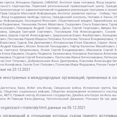
я группа, Женщины Евразии, СИБАЛЬТ, Институт прав человека, Фонд защиты 
льного партнерства, Пермский региональный правозащитный центр, Граждан
лининграде по административной поддержке реализации программ и проекто
 Прав Средств Массовой Информации, Институт развития прессы - Сибирь, Ча
, Фонд поддержки свободы прессы, Гражданский контроль, Человек и Закон, 
оды Информации, Экозащита!-Женсовет, Общественный вердикт, Евразийская а
 Вадимовна, Чанышева Лилия Айратовна, Сидорович Ольга Борисовна, Туровс
олаевич, Пивоваров Андрей Сергеевич, Дугин Сергей Георгиевич, Аверин В
вна, Шведов Григорий Сергеевич, Пономарев Лев Александрович, Созаев
евна, Щаров Сергей Алексадрович, Цирульников Борис Альбертович, Халидо
ович, Пислакова-Паркер Марина Петровна, Кочеткова Татьяна Владимировна, Ч
Борисовна, Гудков Лев Дмитриевич, Илларионова Юлия Юрьевна, Саранг Анна
Андрей Юрьевич, Мосин Алексей Геннадьевич, Гефтер Валентин Михайлович,
а Светлана Куприяновна, Исаев Сергей Владимирович, Максимов Сергей Вл
а Елена Юрьевна, Гендель Людмила Залмановна, Кокорина Екатерина Алексее
ровна, Подузов Сергей Васильевич, Протасова Ирина Вячеславовна, Литинск
ов Олег Петрович, Добровольская Анна Дмитриевна, Королева Александра Ев
яна Иосифовна, Орлов Олег Петрович, Полякова Мара Федоровна, Резник Генри
ные на
23.12.2021
ле иностранных и международных организаций, признанных в с
гестана, База, Асбат аль-Ансар, Священная война, Исламская группа, Бра
ана, Общество социальных реформ, Общество возрождения исламского насле
з, АБТО, Правый сектор, Исламское государство, Джабха аль-Нусра ли-Ахль а
та Ат-Тавхида Валь-Джихад, Чистопольский Джамаат, Рохнамо ба суи давлат
-organizacii-i-materialy.html
данные на
06.12.2021
 организаций в отношении которых судом принято вступивше