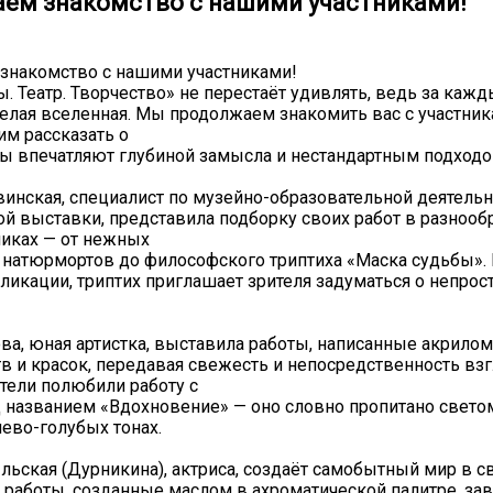
ем знакомство с нашими участниками!
знакомство с нашими участниками!
. Театр. Творчество» не перестаёт удивлять, ведь за ка
елая вселенная. Мы продолжаем знакомить вас с участни
им рассказать о
оты впечатляют глубиной замысла и нестандартным подходо
винская, специалист по музейно-образовательной деятельн
ой выставки, представила подборку своих работ в разноо
никах — от нежных
 натюрмортов до философского триптиха «Маска судьбы»
пликации, триптих приглашает зрителя задуматься о непрос
ва, юная артистка, выставила работы, написанные акрилом
тв и красок, передавая свежесть и непосредственность взг
тели полюбили работу с
 названием «Вдохновение» — оно словно пропитано свето
нево-голубых тонах.
ьская (Дурникина), актриса, создаёт самобытный мир в с
ё работы, созданные маслом в ахроматической палитре, за