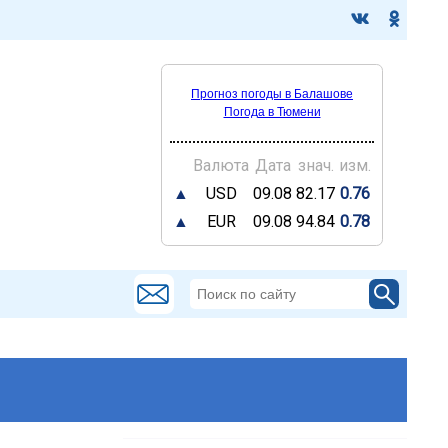
Прогноз погоды в Балашове
Погода в Тюмени
Валюта
Дата
знач.
изм.
▲
USD
09.08
82.17
0.76
▲
EUR
09.08
94.84
0.78