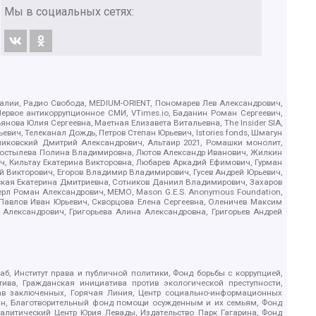
Мы в социальных сетях:
.Реалии, Радио Свобода, MEDIUM-ORIENT, Пономарев Лев Александрович,
ервое антикоррупционное СМИ, VTimes.io, Баданин Роман Сергеевич,
ова Юлия Сергеевна, Маетная Елизавета Витальевна, The Insider SIA,
ич, Телеканал Дождь, Петров Степан Юрьевич, Istories fonds, Шмагун
иковский Дмитрий Александрович, Альтаир 2021, Ромашки монолит,
, Костылева Полина Владимировна, Лютов Александр Иванович, Жилкин
, Кильтау Екатерина Викторовна, Любарев Аркадий Ефимович, Гурман
й Викторович, Егоров Владимир Владимирович, Гусев Андрей Юрьевич,
ская Екатерина Дмитриевна, Сотников Даниил Владимирович, Захаров
ерл Роман Александрович, МЕМО, Mason G.E.S. Anonymous Foundation,
, Павлов Иван Юрьевич, Скворцова Елена Сергеевна, Оленичев Максим
 Александрович, Григорьева Алина Александровна, Григорьев Андрей
б, Институт права и публичной политики, Фонд борьбы с коррупцией,
ива, Гражданская инициатива против экологической преступности,
рав заключенных, Горячая Линия, Центр социально-информационных
дан, Благотворительный фонд помощи осужденным и их семьям, Фонд
 Аналитический Центр Юрия Левады, Издательство Парк Гагарина, Фонд