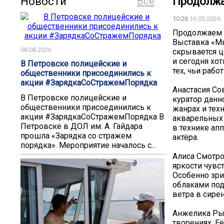
Новости
Все
Продолжа
10:26
16.05.2026
Продолжаем 
Выставка «Мы
08.08.2026
скрывается ц
и сегодня хот
В Петровске полицейские и
тех, чьи раб
общественники присоединились к
акции #ЗарядкаСоСтражемПорядка
Анастасия Со
В Петровске полицейские и
куратор данн
общественники присоединились к
жанрах и тех
акции #ЗарядкаСоСтражемПорядка В
акварельных
Петровске в ДОЛ им. А. Гайдара
в технике ап
прошла «Зарядка со стражем
актёра.
порядка». Мероприятие началось с...
Алиса Смотро
яркости чувс
Особенно зри
облаками под
ветра в сире
Анжелика Рыл
творениях. Е