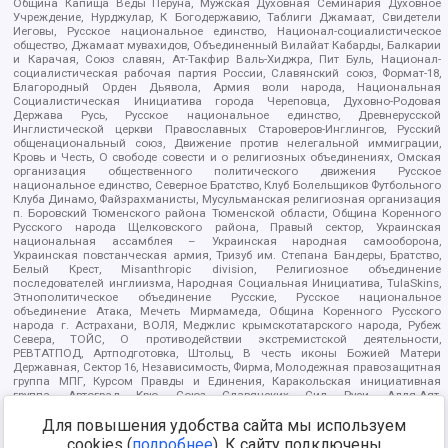
Община Капища Веды Перуна, Мужская Духовная Семинария Духовное
Учреждение, Нурджулар, К Богодержавию, Таблиги Джамаат, Свидетели
Иеговы, Русское национальное единство, Национал-социалистическое
общество, Джамаат мувахидов, Объединенный Вилайат Кабарды, Балкарии
и Карачая, Союз славян, Ат-Такфир Валь-Хиджра, Пит Буль, Национал-
социалистическая рабочая партия России, Славянский союз, Формат-18,
Благородный Орден Дьявола, Армия воли народа, Национальная
Социалистическая Инициатива города Череповца, Духовно-Родовая
Держава Русь, Русское национальное единство, Древнерусской
Инглистической церкви Православных Староверов-Инглингов, Русский
общенациональный союз, Движение против нелегальной иммиграции,
Кровь и Честь, О свободе совести и о религиозных объединениях, Омская
организация общественного политического движения Русское
национальное единство, Северное Братство, Клуб Болельщиков Футбольного
Клуба Динамо, Файзрахманисты, Мусульманская религиозная организация
п. Боровский Тюменского района Тюменской области, Община Коренного
Русского народа Щелковского района, Правый сектор, Украинская
национальная ассамблея – Украинская народная самооборона,
Украинская повстанческая армия, Тризуб им. Степана Бандеры, Братство,
Белый Крест, Misanthropic division, Религиозное объединение
последователей инглиизма, Народная Социальная Инициатива, TulaSkins,
Этнополитическое объединение Русские, Русское национальное
объединение Атака, Мечеть Мирмамеда, Община Коренного Русского
народа г. Астрахани, ВОЛЯ, Меджлис крымскотатарского народа, Рубеж
Севера, ТОЙС, О противодействии экстремистской деятельности,
РЕВТАТПОД, Артподготовка, Штольц, В честь иконы Божией Матери
Державная, Сектор 16, Независимость, Фирма, Молодежная правозащитная
группа МПГ, Курсом Правды и Единения, Каракольская инициативная
группа, Автоград Крю, Союз Славянских Сил Руси, Алля-Аят,
Благотворительный пансионат Ак Умут, Русская республика Русь,
Для повышения удобства сайта мы используем
Арестантское уголовное единство, Башкорт, Нация и свобода, W.H.С., Фалунь
Дафа, Иртыш Ultras, Русский Патриотический клуб-Новокузнецк/РПК,
cookies (
подробнее
). К сайту подключены