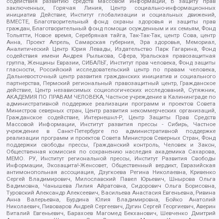
содействия развитию средств массовой информации, В защиту прав
заключенных, Горячая Линия, Центр социально-информационных
инициатив Действие, Институт глобализации и социальных движений,
ВМЕСТЕ, Благотворительный фонд охраны здоровья и защиты прав
граждан, Благотворительный фонд помощи осужденным и их семьям, Фонд
Тольятти, Новое время, Серебряная тайга, Так-Так-Так, центр Сова, центр
Анна, Проект Апрель, Самарская губерния, Эра здоровья, Мемориал,
Аналитический Центр Юрия Левады, Издательство Парк Гагарина, Фонд
содействия имени Андрея Рылькова, Сфера, Уральская правозащитная
группа, Женщины Евразии, СИБАЛЬТ, Институт прав человека, Фонд защиты
гласности, Российский исследовательский центр по правам человека,
Дальневосточный центр развития гражданских инициатив и социального
партнерства, Пермский региональный правозащитный центр, Гражданское
действие, Центр независимых социологических исследований, Сутяжник,
АКАДЕМИЯ ПО ПРАВАМ ЧЕЛОВЕКА, Частное учреждение в Калининграде по
административной поддержке реализации программ и проектов Совета
Министров северных стран, Центр развития некоммерческих организаций,
Гражданское содействие, Интернешнл-Р, Центр Защиты Прав Средств
Массовой Информации, Институт развития прессы - Сибирь, Частное
учреждение в Санкт-Петербурге по административной поддержке
реализации программ и проектов Совета Министров Северных Стран, Фонд
поддержки свободы прессы, Гражданский контроль, Человек и Закон,
Общественная комиссия по сохранению наследия академика Сахарова,
МЕМО. РУ, Институт региональной прессы, Институт Развития Свободы
Информации, Экозащита!-Женсовет, Общественный вердикт, Евразийская
антимонопольная ассоциация, Дзугкоева Регина Николаевна, Кривенко
Сергей Владимирович, Милославский Павел Юрьевич, Шнырова Ольга
Вадимовна, Чанышева Лилия Айратовна, Сидорович Ольга Борисовна,
Туровский Александр Алексеевич, Васильева Анастасия Евгеньевна, Ривина
Анна Валерьевна, Бурдина Юлия Владимировна, Бойко Анатолий
Николаевич, Пивоваров Андрей Сергеевич, Дугин Сергей Георгиевич, Аверин
Виталий Евгеньевич, Барахоев Магомед Бекханович, Шевченко Дмитрий