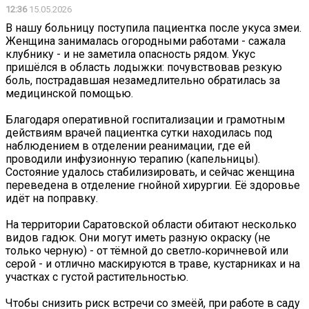
12:36
15.05.2026
В нашу больницу поступила пациентка после укуса змеи.
Женщина занималась огородными работами - сажала
клубнику - и не заметила опасность рядом. Укус
пришёлся в область лодыжки: почувствовав резкую
боль, пострадавшая незамедлительно обратилась за
медицинской помощью.
Благодаря оперативной госпитализации и грамотным
действиям врачей пациентка сутки находилась под
наблюдением в отделении реанимации, где ей
проводили инфузионную терапию (капельницы).
Состояние удалось стабилизировать, и сейчас женщина
переведена в отделение гнойной хирургии. Её здоровье
идёт на поправку.
На территории Саратовской области обитают несколько
видов гадюк. Они могут иметь разную окраску (не
только черную) - от тёмной до светло‑коричневой или
серой - и отлично маскируются в траве, кустарниках и на
участках с густой растительностью.
Чтобы снизить риск встречи со змеёй, при работе в саду