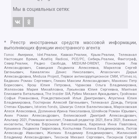
Мы в социальных сетях:
* Реестр иностранных средств массовой информации,
выполняющих функции иностранного агента:
Голос Америки, Idel.Реалии, Кавказ.Реалии, Крым.Реалии, Телеканал
Настоящее Время, Azatliq Radiosi, PCE/PC, Сибирь.Реалии, Фактограф,
Север.Реалии, Радио Свобода, MEDIUM-ORIENT, Пономарев Лев
Александрович, Савицкая Людмила Алексеевна, Маркелов Сергей
Евгеньевич, Камалягин Денис Николаевич, Апахончич Дарья
Александровна, Medusa Project, Первое антикоррупционное СМИ, VTimes.io,
Баданин Роман Сергеевич, Гликин Максим Александрович, Маняхин Петр
Борисович, Ярош Юлия Петровна, Чуракова Ольга Владимировна,
Железнова Мария Михайловна, Лукьянова Юлия Сергеевна, Маетная
Елизавета Витальевна, The Insider SIA, Рубин Михаил Аркадьевич, Гройсман
Софья Романовна, Рождественский Илья Дмитриевич, Апухтина Юлия
Владимировна, Постернак Алексей Евгеньевич, Телеканал Дождь, Петров
Степан Юрьевич, Istories fonds, Шмагун Олеся Валентиновна, Мароховская
Алеся Алексеевна, Долинина Ирина Николаевна, Шлейнов Роман Юрьевич,
Анин Роман Александрович, Великовский Дмитрий Александрович,
Альтаир 2021, Ромашки монолит, Главный редактор 2021, Вега 2021, Важные
иноагенты, Каткова Вероника Вячеславовна, Карезина Инна Павловна,
Кузьмина Людмила Гавриловна, Костылева Полина Владимировна, Лютов
Александр Иванович, Жилкин Владимир Владимирович, Жилинский
Владимир Александрович, Тихонов Михаил Сергеевич, Пискунов Сергей