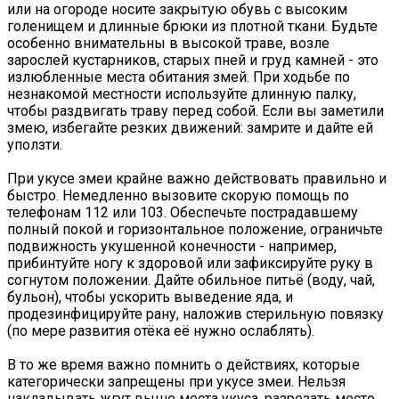
или на огороде носите закрытую обувь с высоким
голенищем и длинные брюки из плотной ткани. Будьте
особенно внимательны в высокой траве, возле
зарослей кустарников, старых пней и груд камней - это
излюбленные места обитания змей. При ходьбе по
незнакомой местности используйте длинную палку,
чтобы раздвигать траву перед собой. Если вы заметили
змею, избегайте резких движений: замрите и дайте ей
уползти.
При укусе змеи крайне важно действовать правильно и
быстро. Немедленно вызовите скорую помощь по
телефонам 112 или 103. Обеспечьте пострадавшему
полный покой и горизонтальное положение, ограничьте
подвижность укушенной конечности - например,
прибинтуйте ногу к здоровой или зафиксируйте руку в
согнутом положении. Дайте обильное питьё (воду, чай,
бульон), чтобы ускорить выведение яда, и
продезинфицируйте рану, наложив стерильную повязку
(по мере развития отёка её нужно ослаблять).
В то же время важно помнить о действиях, которые
категорически запрещены при укусе змеи. Нельзя
накладывать жгут выше места укуса, разрезать место