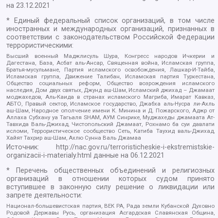
на
23.12.2021
* Единый федеральный список организаций, в том числе
иностранных и международных организаций, признанных в
соответствии с законодательством Российской Федерации
террористическими:
Высший военный Маджлисуль Шура, Конгресс народов Ичкерии и
Дагестана, База, Асбат аль-Ансар, Священная война, Исламская группа,
Братья-мусульмане, Партия исламского освобождения, Лашкар-И-Тайба,
Исламская группа, Движение Талибан, Исламская партия Туркестана,
Общество социальных реформ, Общество возрождения исламского
наследия, Дом двух святых, Джунд аш-Шам, Исламский джихад – Джамаат
моджахедов, Аль-Каида в странах исламского Магриба, Имарат Кавказ,
АБТО, Правый сектор, Исламское государство, Джабха аль-Нусра ли-Ахль
аш-Шам, Народное ополчение имени К. Минина и Д. Пожарского, Аджр от
Аллаха Субхану уа Тагьаля SHAM, АУМ Синрике, Муджахеды джамаата Ат-
Тавхида Валь-Джихад, Чистопольский Джамаат, Рохнамо ба суи давлати
исломи, Террористическое сообщество Сеть, Катиба Таухид валь-Джихад,
Хайят Тахрир аш-Шам, Ахлю Сунна Валь Джамаа
Источник:
http://nac.gov.ru/terroristicheskie-i-ekstremistskie-
organizacii-i-materialy.html
данные на
06.12.2021
* Перечень общественных объединений и религиозных
организаций в отношении которых судом принято
вступившее в законную силу решение о ликвидации или
запрете деятельности:
Национал-большевистская партия, ВЕК РА, Рада земли Кубанской Духовно
Родовой Державы Русь, организация Асгардская Славянская Община,