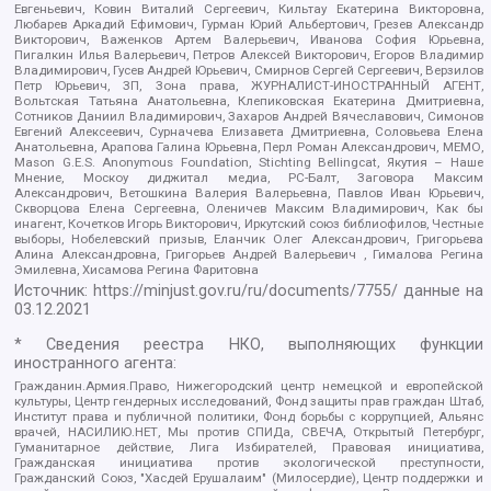
Евгеньевич, Ковин Виталий Сергеевич, Кильтау Екатерина Викторовна,
Любарев Аркадий Ефимович, Гурман Юрий Альбертович, Грезев Александр
Викторович, Важенков Артем Валерьевич, Иванова София Юрьевна,
Пигалкин Илья Валерьевич, Петров Алексей Викторович, Егоров Владимир
Владимирович, Гусев Андрей Юрьевич, Смирнов Сергей Сергеевич, Верзилов
Петр Юрьевич, ЗП, Зона права, ЖУРНАЛИСТ-ИНОСТРАННЫЙ АГЕНТ,
Вольтская Татьяна Анатольевна, Клепиковская Екатерина Дмитриевна,
Сотников Даниил Владимирович, Захаров Андрей Вячеславович, Симонов
Евгений Алексеевич, Сурначева Елизавета Дмитриевна, Соловьева Елена
Анатольевна, Арапова Галина Юрьевна, Перл Роман Александрович, МЕМО,
Mason G.E.S. Anonymous Foundation, Stichting Bellingcat, Якутия – Наше
Мнение, Москоу диджитал медиа, РС-Балт, Заговора Максим
Александрович, Ветошкина Валерия Валерьевна, Павлов Иван Юрьевич,
Скворцова Елена Сергеевна, Оленичев Максим Владимирович, Как бы
инагент, Кочетков Игорь Викторович, Иркутский союз библиофилов, Честные
выборы, Нобелевский призыв, Еланчик Олег Александрович, Григорьева
Алина Александровна, Григорьев Андрей Валерьевич , Гималова Регина
Эмилевна, Хисамова Регина Фаритовна
Источник:
https://minjust.gov.ru/ru/documents/7755/
данные на
03.12.2021
* Сведения реестра НКО, выполняющих функции
иностранного агента:
Гражданин.Армия.Право, Нижегородский центр немецкой и европейской
культуры, Центр гендерных исследований, Фонд защиты прав граждан Штаб,
Институт права и публичной политики, Фонд борьбы с коррупцией, Альянс
врачей, НАСИЛИЮ.НЕТ, Мы против СПИДа, СВЕЧА, Открытый Петербург,
Гуманитарное действие, Лига Избирателей, Правовая инициатива,
Гражданская инициатива против экологической преступности,
Гражданский Союз, "Хасдей Ерушалаим" (Милосердие), Центр поддержки и