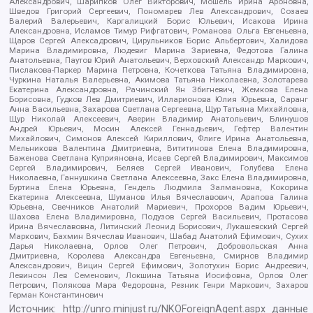
Александрович, Шарипков Олег Викторович, Мошель Ирина Ароновна,
Шведов Григорий Сергеевич, Пономарев Лев Александрович, Созаев
Валерий Валерьевич, Каргалицкий Борис Юльевич, Исакова Ирина
Александровна, Исламов Тимур Рифгатович, Романова Ольга Евгеньевна,
Щаров Сергей Алексадрович, Цирульников Борис Альбертович, Халидова
Марина Владимировна, Людевиг Марина Зариевна, Федотова Галина
Анатольевна, Паутов Юрий Анатольевич, Верховский Александр Маркович,
Пислакова-Паркер Марина Петровна, Кочеткова Татьяна Владимировна,
Чуркина Наталья Валерьевна, Акимова Татьяна Николаевна, Золотарева
Екатерина Александровна, Рачинский Ян Збигневич, Жемкова Елена
Борисовна, Гудков Лев Дмитриевич, Илларионова Юлия Юрьевна, Саранг
Анна Васильевна, Захарова Светлана Сергеевна, Щур Татьяна Михайловна,
Щур Николай Алексеевич, Аверин Владимир Анатольевич, Блинушов
Андрей Юрьевич, Мосин Алексей Геннадьевич, Гефтер Валентин
Михайлович, Симонов Алексей Кириллович, Флиге Ирина Анатольевна,
Мельникова Валентина Дмитриевна, Вититинова Елена Владимировна,
Баженова Светлана Куприяновна, Исаев Сергей Владимирович, Максимов
Сергей Владимирович, Беляев Сергей Иванович, Голубева Елена
Николаевна, Ганнушкина Светлана Алексеевна, Закс Елена Владимировна,
Буртина Елена Юрьевна, Гендель Людмила Залмановна, Кокорина
Екатерина Алексеевна, Шуманов Илья Вячеславович, Арапова Галина
Юрьевна, Свечников Анатолий Мариевич, Прохоров Вадим Юрьевич,
Шахова Елена Владимировна, Подузов Сергей Васильевич, Протасова
Ирина Вячеславовна, Литинский Леонид Борисович, Лукашевский Сергей
Маркович, Бахмин Вячеслав Иванович, Шабад Анатолий Ефимович, Сухих
Дарья Николаевна, Орлов Олег Петрович, Добровольская Анна
Дмитриевна, Королева Александра Евгеньевна, Смирнов Владимир
Александрович, Вицин Сергей Ефимович, Золотухин Борис Андреевич,
Левинсон Лев Семенович, Локшина Татьяна Иосифовна, Орлов Олег
Петрович, Полякова Мара Федоровна, Резник Генри Маркович, Захаров
Герман Константинович
Источник:
http://unro.minjust.ru/NKOForeignAgent.aspx
данные